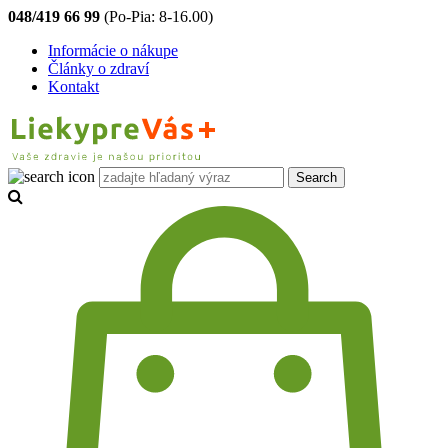
048/419 66 99
(Po-Pia: 8-16.00)
Informácie o nákupe
Články o zdraví
Kontakt