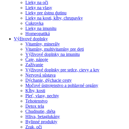
Lieky na oči
Lieky na vlasy
Lieky pre ústnu dutinu
Lieky na kosti, kĺby, chrupavky
Cukrovka
Lieky na imunitu
Homeopatiká
Výživové doplnky
Vitamíny, minerály
Vitamíny, multivitamíny pre deti
Výživové doplnky na imunitu
Čaje, nápoje
Zažívanie
Výživové doplnky pre srdce, cievy a krv
Nervová sústava
Dýchanie, dýchacie cesty
Močové ústrojenstvo a pohlavné orgány
Kĺby, kosti
Pleť, vlasy, nechty
Tehotenstvo
Detox tela
Chudnutie, diéta
Hliva, betaglukány
Bylinné produkty
Zrak, oči