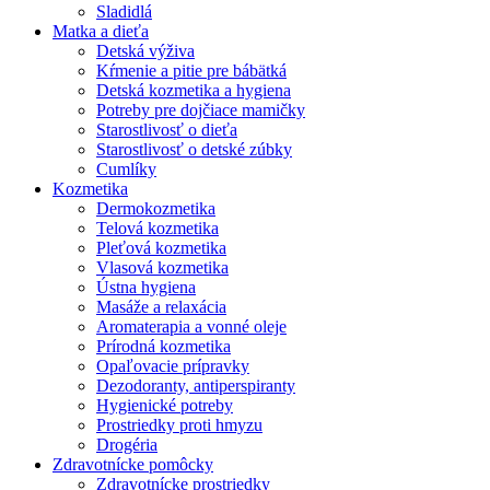
Sladidlá
Matka a dieťa
Detská výživa
Kŕmenie a pitie pre bábätká
Detská kozmetika a hygiena
Potreby pre dojčiace mamičky
Starostlivosť o dieťa
Starostlivosť o detské zúbky
Cumlíky
Kozmetika
Dermokozmetika
Telová kozmetika
Pleťová kozmetika
Vlasová kozmetika
Ústna hygiena
Masáže a relaxácia
Aromaterapia a vonné oleje
Prírodná kozmetika
Opaľovacie prípravky
Dezodoranty, antiperspiranty
Hygienické potreby
Prostriedky proti hmyzu
Drogéria
Zdravotnícke pomôcky
Zdravotnícke prostriedky