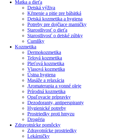
Matka a dieťa
Detská výživa
Kŕmenie a pitie pre bábätká
Detská kozmetika a hygiena
Potreby pre dojčiace mamičky
Starostlivosť o dieťa
Starostlivosť o detské zúbky
Cumlíky
Kozmetika
Dermokozmetika
Telová kozmetika
Pleťová kozmetika
Vlasová kozmetika
Ústna hygiena
Masáže a relaxácia
Aromaterapia a vonné oleje
Prírodná kozmetika
Opaľovacie prípravky
Dezodoranty, antiperspiranty
Hygienické potreby
Prostriedky proti hmyzu
Drogéria
Zdravotnícke pomôcky
Zdravotnícke prostriedky
Lekárničky