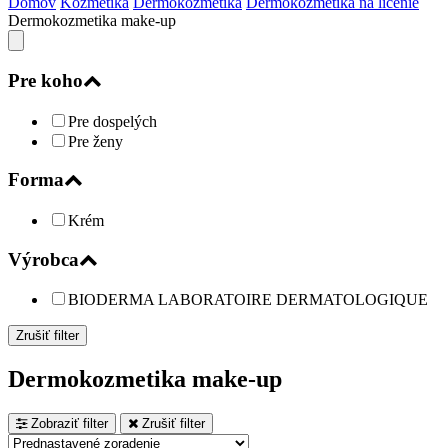
Domov
Kozmetika
Dermokozmetika
Dermokozmetika na líčenie
Dermokozmetika make-up
Pre koho
Pre dospelých
Pre ženy
Forma
Krém
Výrobca
BIODERMA LABORATOIRE DERMATOLOGIQUE
Zrušiť filter
Dermokozmetika make-up
Zobraziť filter
Zrušiť filter