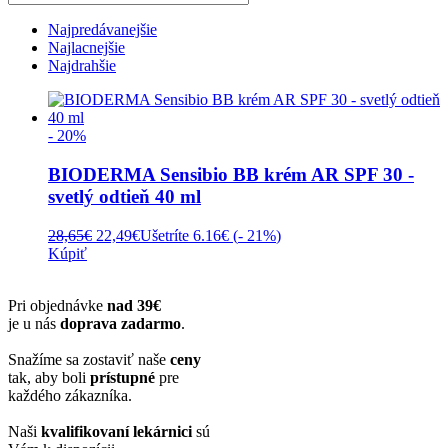
Najpredávanejšie
Najlacnejšie
Najdrahšie
- 20%
BIODERMA Sensibio BB krém AR SPF 30 -
svetlý odtieň 40 ml
Pôvodná
Aktuálna
28,65
€
22,49
€
Ušetríte 6.16€ (
- 21%
)
cena
cena
Kúpiť
bola:
je:
28,65€.
22,49€.
Pri objednávke
nad 39€
je u nás
doprava zadarmo
.
Snažíme sa zostaviť naše
ceny
tak, aby boli
prístupné
pre
každého zákazníka.
Naši
kvalifikovaní lekárnici
sú