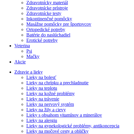
Zdravotnícky materiál
Zdravotnícke prístroje
Zdravotnícke testy
Inkontinenčné pomôcky
Masážne pomôcky pre športovcov
Ortopedické potreby
Batérie do naslúchadiel
Erotické potreby
Veterina
Psi
Mačky
Akcie
Zdravie a lieky
Lieky na bolesť
Lieky na chrípku a prechladnutie
Lieky na teplotu
Lieky na kožné problémy
Lieky na trávenie
Lieky na nervový systém
Lieky na žily a cievy
Lieky s obsahom vitamínov a minerálov
Lieky na alergiu
Lieky na gynekologické problémy, antikoncepcia
Lieky na močové cesty a obličky