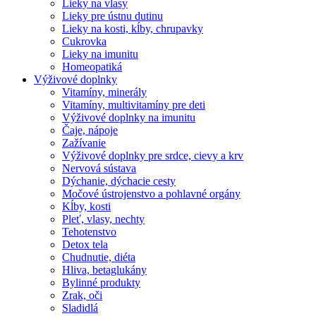
Lieky na vlasy
Lieky pre ústnu dutinu
Lieky na kosti, kĺby, chrupavky
Cukrovka
Lieky na imunitu
Homeopatiká
Výživové doplnky
Vitamíny, minerály
Vitamíny, multivitamíny pre deti
Výživové doplnky na imunitu
Čaje, nápoje
Zažívanie
Výživové doplnky pre srdce, cievy a krv
Nervová sústava
Dýchanie, dýchacie cesty
Močové ústrojenstvo a pohlavné orgány
Kĺby, kosti
Pleť, vlasy, nechty
Tehotenstvo
Detox tela
Chudnutie, diéta
Hliva, betaglukány
Bylinné produkty
Zrak, oči
Sladidlá