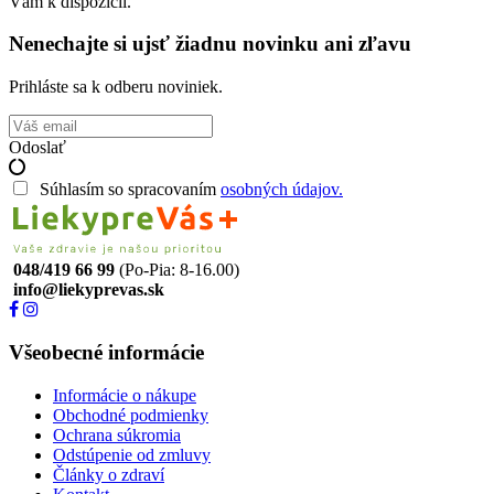
Vám k dispozícii.
Nenechajte si ujsť žiadnu novinku ani zľavu
Prihláste sa k odberu noviniek.
Odoslať
Súhlasím so spracovaním
osobných údajov.
048/419 66 99
(Po-Pia: 8-16.00)
info@liekyprevas.sk
Všeobecné informácie
Informácie o nákupe
Obchodné podmienky
Ochrana súkromia
Odstúpenie od zmluvy
Články o zdraví