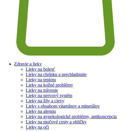
Zdravie a lieky
Lieky na bolesť
Lieky na chrípku a prechladnutie
Lieky na teplotu
Lieky na kožné problémy
Lieky na trávenie
Lieky na nervový systém
Lieky na žily a cievy
Lieky s obsahom vitamínov a minerálov
Lieky na alergiu
Lieky na gynekologické problémy, antikoncepcia
Lieky na močové cesty a obličky
Lieky na oči