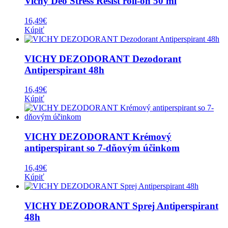
Vichy Deo Stress Resist roll-on 50 ml
16,49
€
Kúpiť
VICHY DEZODORANT Dezodorant
Antiperspirant 48h
16,49
€
Kúpiť
VICHY DEZODORANT Krémový
antiperspirant so 7-dňovým účinkom
16,49
€
Kúpiť
VICHY DEZODORANT Sprej Antiperspirant
48h