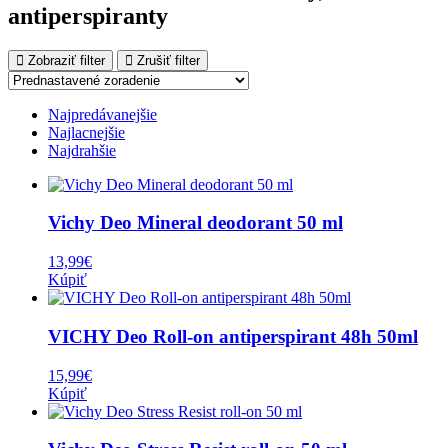
antiperspiranty
Zobraziť filter
Zrušiť filter
Najpredávanejšie
Najlacnejšie
Najdrahšie
Vichy Deo Mineral deodorant 50 ml
13,99
€
Kúpiť
VICHY Deo Roll-on antiperspirant 48h 50ml
15,99
€
Kúpiť