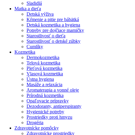
Sladidlá
Matka a dieťa
Detská výživa
Kŕmenie a pitie pre bábätká
Detská kozmetika a hygiena
Potreby pre dojčiace mamičky
Starostlivosť o dieťa
Starostlivosť o detské zúbky
Cumlíky
Kozmetika
Dermokozmetika
Telová kozmetika
Pleťová kozmetika
Vlasová kozmetika
Ústna hygiena
Masáže a relaxácia
Aromaterapia a vonné oleje
Prírodná kozmetika
Opaľovacie prípravky
Dezodoranty, antiperspiranty
Hygienické potreby
Prostriedky proti hmyzu
Drogéria
Zdravotnícke pomôcky
Zdravotnícke prostriedky