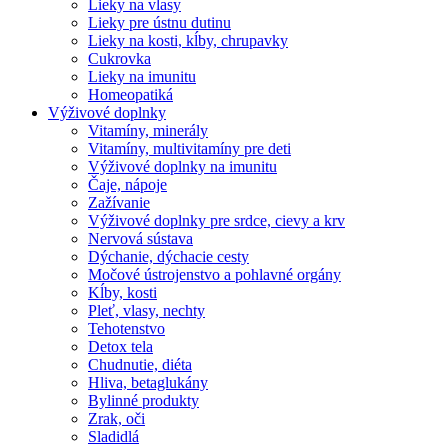
Lieky na vlasy
Lieky pre ústnu dutinu
Lieky na kosti, kĺby, chrupavky
Cukrovka
Lieky na imunitu
Homeopatiká
Výživové doplnky
Vitamíny, minerály
Vitamíny, multivitamíny pre deti
Výživové doplnky na imunitu
Čaje, nápoje
Zažívanie
Výživové doplnky pre srdce, cievy a krv
Nervová sústava
Dýchanie, dýchacie cesty
Močové ústrojenstvo a pohlavné orgány
Kĺby, kosti
Pleť, vlasy, nechty
Tehotenstvo
Detox tela
Chudnutie, diéta
Hliva, betaglukány
Bylinné produkty
Zrak, oči
Sladidlá