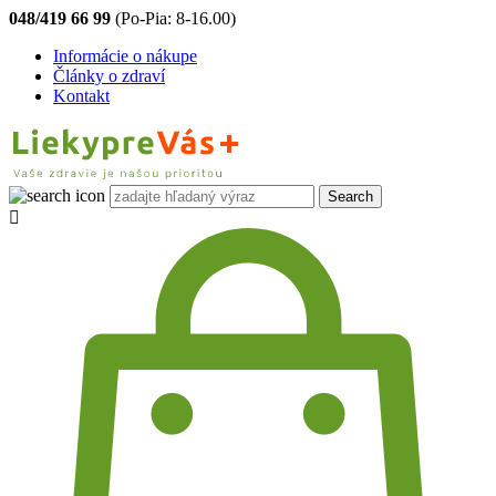
048/419 66 99
(Po-Pia: 8-16.00)
Informácie o nákupe
Články o zdraví
Kontakt