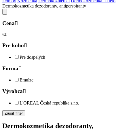
Domov
Kozmetika
Dermokozmetika
Dermokozmetika na telo
Dermokozmetika dezodoranty, antiperspiranty
Cena
€
€
Pre koho
Pre dospelých
Forma
Emulze
Výrobca
L'OREAL Česká republika s.r.o.
Zrušiť filter
Dermokozmetika dezodoranty,