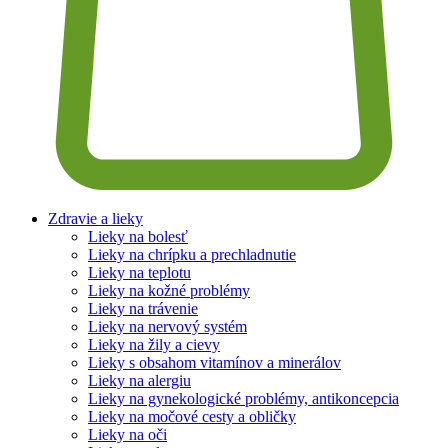
Zdravie a lieky
Lieky na bolesť
Lieky na chrípku a prechladnutie
Lieky na teplotu
Lieky na kožné problémy
Lieky na trávenie
Lieky na nervový systém
Lieky na žily a cievy
Lieky s obsahom vitamínov a minerálov
Lieky na alergiu
Lieky na gynekologické problémy, antikoncepcia
Lieky na močové cesty a obličky
Lieky na oči