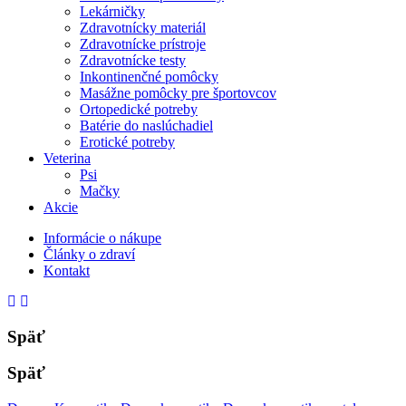
Lekárničky
Zdravotnícky materiál
Zdravotnícke prístroje
Zdravotnícke testy
Inkontinenčné pomôcky
Masážne pomôcky pre športovcov
Ortopedické potreby
Batérie do naslúchadiel
Erotické potreby
Veterina
Psi
Mačky
Akcie
Informácie o nákupe
Články o zdraví
Kontakt
Späť
Späť