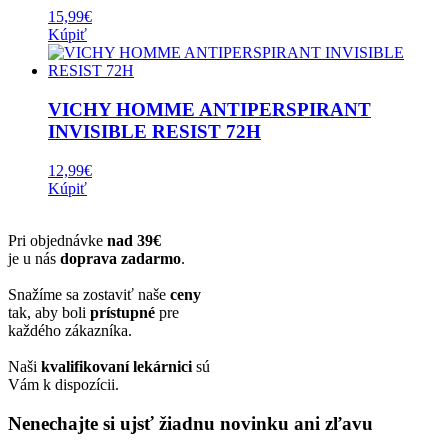
15,99
€
Kúpiť
VICHY HOMME ANTIPERSPIRANT
INVISIBLE RESIST 72H
12,99
€
Kúpiť
Pri objednávke
nad 39€
je u nás
doprava zadarmo
.
Snažíme sa zostaviť naše
ceny
tak, aby boli
prístupné
pre
každého zákazníka.
Naši
kvalifikovaní lekárnici
sú
Vám k dispozícii.
Nenechajte si ujsť žiadnu novinku ani zľavu