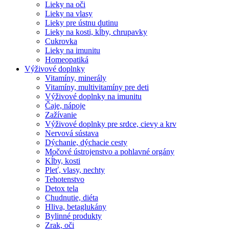
Lieky na oči
Lieky na vlasy
Lieky pre ústnu dutinu
Lieky na kosti, kĺby, chrupavky
Cukrovka
Lieky na imunitu
Homeopatiká
Výživové doplnky
Vitamíny, minerály
Vitamíny, multivitamíny pre deti
Výživové doplnky na imunitu
Čaje, nápoje
Zažívanie
Výživové doplnky pre srdce, cievy a krv
Nervová sústava
Dýchanie, dýchacie cesty
Močové ústrojenstvo a pohlavné orgány
Kĺby, kosti
Pleť, vlasy, nechty
Tehotenstvo
Detox tela
Chudnutie, diéta
Hliva, betaglukány
Bylinné produkty
Zrak, oči