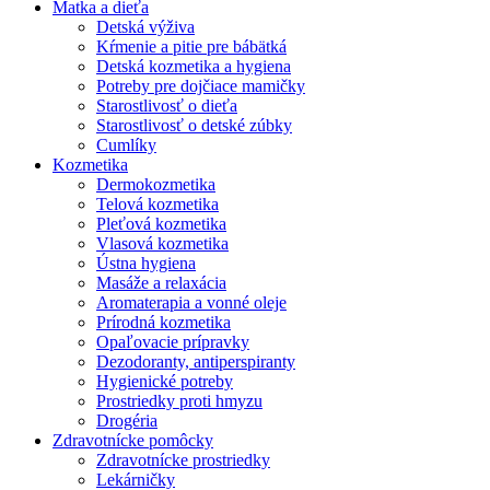
Matka a dieťa
Detská výživa
Kŕmenie a pitie pre bábätká
Detská kozmetika a hygiena
Potreby pre dojčiace mamičky
Starostlivosť o dieťa
Starostlivosť o detské zúbky
Cumlíky
Kozmetika
Dermokozmetika
Telová kozmetika
Pleťová kozmetika
Vlasová kozmetika
Ústna hygiena
Masáže a relaxácia
Aromaterapia a vonné oleje
Prírodná kozmetika
Opaľovacie prípravky
Dezodoranty, antiperspiranty
Hygienické potreby
Prostriedky proti hmyzu
Drogéria
Zdravotnícke pomôcky
Zdravotnícke prostriedky
Lekárničky