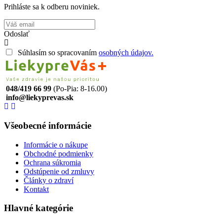
Prihláste sa k odberu noviniek.
Odoslať
Súhlasím so spracovaním
osobných údajov.
048/419 66 99
(Po-Pia: 8-16.00)
info@liekyprevas.sk
Všeobecné informácie
Informácie o nákupe
Obchodné podmienky
Ochrana súkromia
Odstúpenie od zmluvy
Články o zdraví
Kontakt
Hlavné kategórie