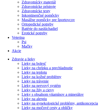
Zdravotnícky materiál
Zdravotnícke prístroje
Zdravotnícke testy
Inkontinenčné pomôcky
Masážne pomôcky pre športovcov
Ortopedické potreby
Batérie do naslúchadiel
Erotické potreby
Veterina
Psi
Mačky
Akcie
Zdravie a lieky
Lieky na bolesť
Lieky na chrípku a prechladnutie
Lieky na teplotu
Lieky na kožné problémy
Lieky na trávenie
Lieky na nervový systém
Lieky na žily a cievy
Lieky s obsahom vitamínov a minerálov
Lieky na alergiu
Lieky na gynekologické problémy, antikoncepcia
Lieky na močové cesty a obličky