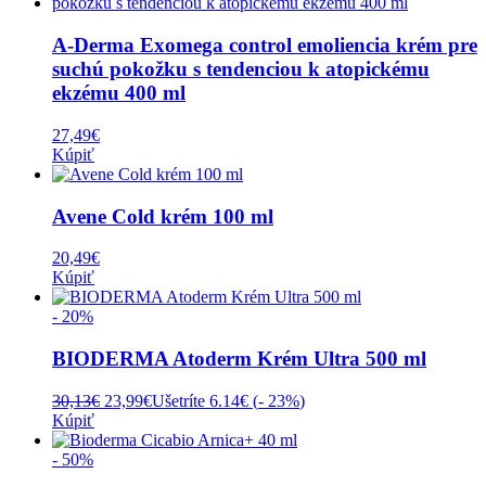
A-Derma Exomega control emoliencia krém pre
suchú pokožku s tendenciou k atopickému
ekzému 400 ml
27,49
€
Kúpiť
Avene Cold krém 100 ml
20,49
€
Kúpiť
- 20%
BIODERMA Atoderm Krém Ultra 500 ml
Pôvodná
Aktuálna
30,13
€
23,99
€
Ušetríte 6.14€ (
- 23%
)
cena
cena
Kúpiť
bola:
je:
30,13€.
23,99€.
- 50%