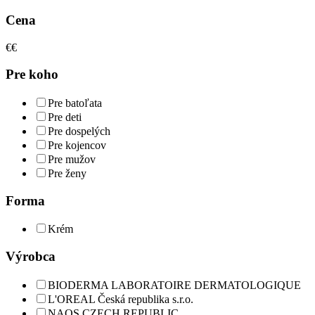
Cena
€
€
Pre koho
Pre batoľata
Pre deti
Pre dospelých
Pre kojencov
Pre mužov
Pre ženy
Forma
Krém
Výrobca
BIODERMA LABORATOIRE DERMATOLOGIQUE
L'OREAL Česká republika s.r.o.
NAOS CZECH REPUBLIC