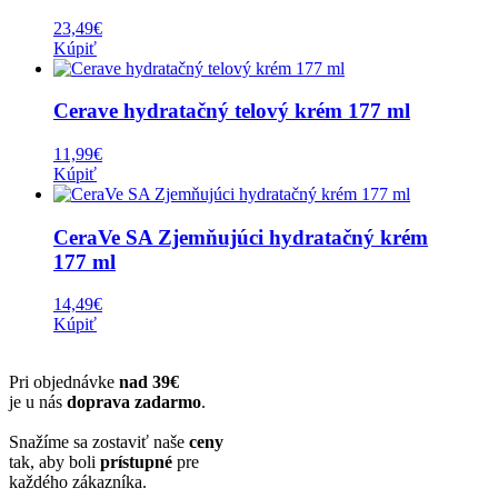
23,49
€
Kúpiť
Cerave hydratačný telový krém 177 ml
11,99
€
Kúpiť
CeraVe SA Zjemňujúci hydratačný krém
177 ml
14,49
€
Kúpiť
Pri objednávke
nad 39€
je u nás
doprava zadarmo
.
Snažíme sa zostaviť naše
ceny
tak, aby boli
prístupné
pre
každého zákazníka.