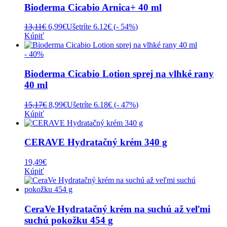
Bioderma Cicabio Arnica+ 40 ml
Pôvodná
Aktuálna
13,11
€
6,99
€
Ušetríte 6.12€ (
- 54%
)
cena
cena
Kúpiť
bola:
je:
13,11€.
6,99€.
- 40%
Bioderma Cicabio Lotion sprej na vlhké rany
40 ml
Pôvodná
Aktuálna
15,17
€
8,99
€
Ušetríte 6.18€ (
- 47%
)
cena
cena
Kúpiť
bola:
je:
15,17€.
8,99€.
CERAVE Hydratačný krém 340 g
19,49
€
Kúpiť
CeraVe Hydratačný krém na suchú až veľmi
suchú pokožku 454 g