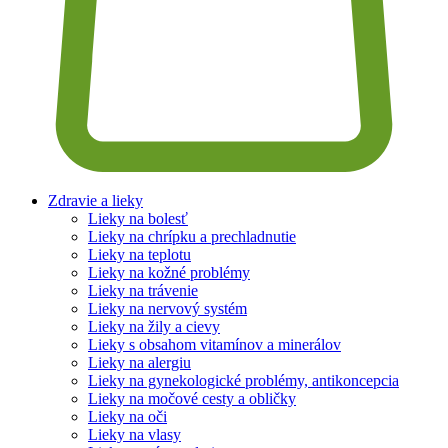
Zdravie a lieky
Lieky na bolesť
Lieky na chrípku a prechladnutie
Lieky na teplotu
Lieky na kožné problémy
Lieky na trávenie
Lieky na nervový systém
Lieky na žily a cievy
Lieky s obsahom vitamínov a minerálov
Lieky na alergiu
Lieky na gynekologické problémy, antikoncepcia
Lieky na močové cesty a obličky
Lieky na oči
Lieky na vlasy