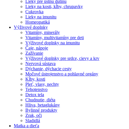
Lieky pre ústnu dutinu
Lieky na kosti, kĺby, chrupavky
Cukrovka
Lieky na imunitu
Homeopatiká
Výživové doplnky
Vitamíny, minerály
Vitamíny, multivitamíny pre deti
Výživové doplnky na imunitu
Čaje, nápoje
Zažívanie
Výživové doplnky pre srdce, cievy a krv
Nervová sústava
Dýchanie, dýchacie cesty
Močové ústrojenstvo a pohlavné orgány
Kĺby, kosti
Pleť, vlasy, nechty
Tehotenstvo
Detox tela
Chudnutie, diéta
Hliva, betaglukány
Bylinné produkty
Zrak, oči
Sladidlá
Matka a dieťa