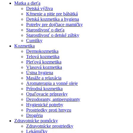
Matka a dieťa
Detská výživa
Kŕmenie a pitie pre bábätká
Detská kozmetika a hygiena
Potreby pre dojčiace mamičky
Starostlivosť o dieťa
Starostlivosť o detské zúbky
Cumlíky
Kozmetika
Dermokozmetika
Telová kozmetika
Pleťová kozmetika
Vlasová kozmetika
Ústna hygiena
Masáže a relaxácia
Aromaterapia a vonné oleje
Prírodná kozmetika
Opaľovacie prípravky
Dezodoranty, antiperspiranty
Hygienické potreby
Prostriedky proti hmyzu
Drogéria
Zdravotnícke pomôcky
Zdravotnícke prostriedky
Lekárničky