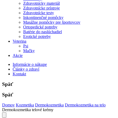
Zdravotnícky materiál
Zdravotnícke prístroje
Zdravotnícke testy
Inkontinenčné pomôcky
Masážne pomôcky pre športovcov
Ortopedické potreby
Batérie do naslúchadiel
Erotické potreby
Veterina
Psi
Mačky
Akcie
Informácie o nákupe
Články o zdraví
Kontakt
Späť
Späť
Domov
Kozmetika
Dermokozmetika
Dermokozmetika na telo
Dermokozmetika telové krémy