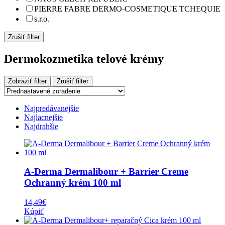
PIERRE FABRE DERMO-COSMETIQUE TCHEQUIE
s.r.o.
Zrušiť filter
Dermokozmetika telové krémy
Zobraziť filter
Zrušiť filter
Najpredávanejšie
Najlacnejšie
Najdrahšie
A-Derma Dermalibour + Barrier Creme
Ochranný krém 100 ml
14,49
€
Kúpiť