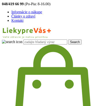
048/419 66 99
(Po-Pia: 8-16.00)
Informácie o nákupe
Články o zdraví
Kontakt