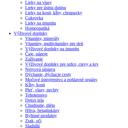
Lieky na vlasy
Lieky pre ústnu dutinu
Lieky na kosti, kĺby, chrupavky
Cukrovka
Lieky na imunitu
Homeopatiká
Výživové doplnky
Vitamíny, minerály
Vitamíny, multivitamíny pre deti
Výživové doplnky na imunitu
Čaje, nápoje
Zažívanie
Výživové doplnky pre srdce, cievy a krv
Nervová sústava
Dýchanie, dýchacie cesty
Močové ústrojenstvo a pohlavné orgány
Kĺby, kosti
Pleť, vlasy, nechty
Tehotenstvo
Detox tela
Chudnutie, diéta
Hliva, betaglukány
Bylinné produkty
Zrak, oči
Sladidlá