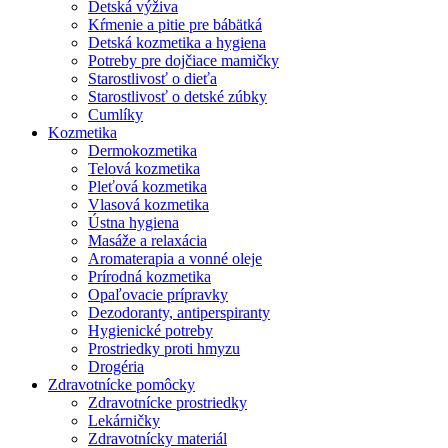
Detská výživa
Kŕmenie a pitie pre bábätká
Detská kozmetika a hygiena
Potreby pre dojčiace mamičky
Starostlivosť o dieťa
Starostlivosť o detské zúbky
Cumlíky
Kozmetika
Dermokozmetika
Telová kozmetika
Pleťová kozmetika
Vlasová kozmetika
Ústna hygiena
Masáže a relaxácia
Aromaterapia a vonné oleje
Prírodná kozmetika
Opaľovacie prípravky
Dezodoranty, antiperspiranty
Hygienické potreby
Prostriedky proti hmyzu
Drogéria
Zdravotnícke pomôcky
Zdravotnícke prostriedky
Lekárničky
Zdravotnícky materiál