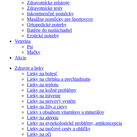
Zdravotnícke prístroje
Zdravotnícke testy
Inkontinenčné pomôcky
Masážne pomôcky pre športovcov
Ortopedické potreby
Batérie do naslúchadiel
Erotické potreby
Veterina
Psi
Mačky
Akcie
Zdravie a lieky
Lieky na bolesť
Lieky na chrípku a prechladnutie
Lieky na teplotu
Lieky na kožné problémy
Lieky na trávenie
Lieky na nervový systém
Lieky na žily a cievy
Lieky s obsahom vitamínov a minerálov
Lieky na alergiu
Lieky na gynekologické problémy, antikoncepcia
Lieky na močové cesty a obličky
Lieky na oči