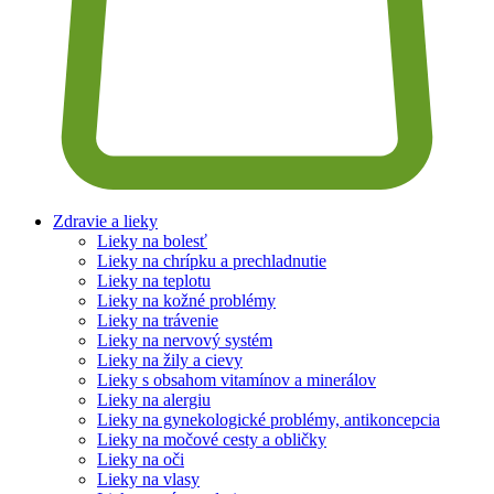
Zdravie a lieky
Lieky na bolesť
Lieky na chrípku a prechladnutie
Lieky na teplotu
Lieky na kožné problémy
Lieky na trávenie
Lieky na nervový systém
Lieky na žily a cievy
Lieky s obsahom vitamínov a minerálov
Lieky na alergiu
Lieky na gynekologické problémy, antikoncepcia
Lieky na močové cesty a obličky
Lieky na oči
Lieky na vlasy