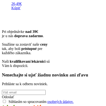
26,49
€
Kúpiť
Pri objednávke
nad 39€
je u nás
doprava zadarmo
.
Snažíme sa zostaviť naše
ceny
tak, aby boli
prístupné
pre
každého zákazníka.
Naši
kvalifikovaní lekárnici
sú
Vám k dispozícii.
Nenechajte si ujsť žiadnu novinku ani zľavu
Prihláste sa k odberu noviniek.
Odoslať
Súhlasím so spracovaním
osobných údajov.