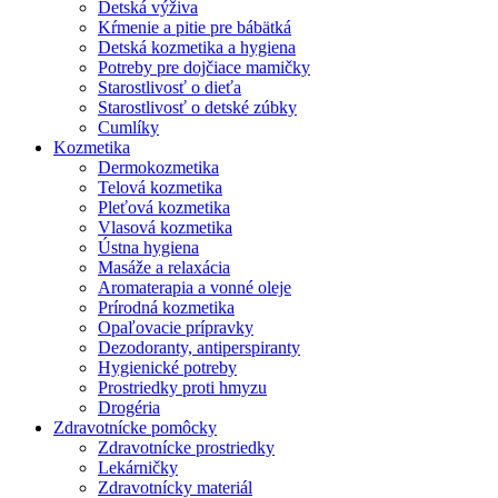
Detská výživa
Kŕmenie a pitie pre bábätká
Detská kozmetika a hygiena
Potreby pre dojčiace mamičky
Starostlivosť o dieťa
Starostlivosť o detské zúbky
Cumlíky
Kozmetika
Dermokozmetika
Telová kozmetika
Pleťová kozmetika
Vlasová kozmetika
Ústna hygiena
Masáže a relaxácia
Aromaterapia a vonné oleje
Prírodná kozmetika
Opaľovacie prípravky
Dezodoranty, antiperspiranty
Hygienické potreby
Prostriedky proti hmyzu
Drogéria
Zdravotnícke pomôcky
Zdravotnícke prostriedky
Lekárničky
Zdravotnícky materiál