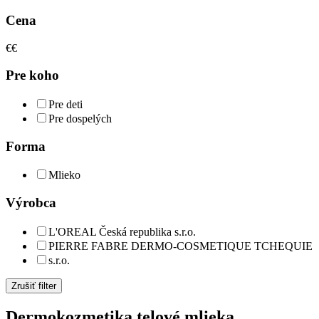
Cena
€
€
Pre koho
Pre deti
Pre dospelých
Forma
Mlieko
Výrobca
L'OREAL Česká republika s.r.o.
PIERRE FABRE DERMO-COSMETIQUE TCHEQUIE
s.r.o.
Zrušiť filter
Dermokozmetika telové mlieka