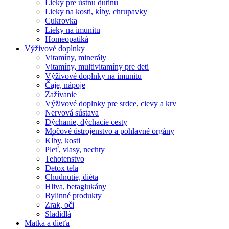
Lieky pre ústnu dutinu
Lieky na kosti, kĺby, chrupavky
Cukrovka
Lieky na imunitu
Homeopatiká
Výživové doplnky
Vitamíny, minerály
Vitamíny, multivitamíny pre deti
Výživové doplnky na imunitu
Čaje, nápoje
Zažívanie
Výživové doplnky pre srdce, cievy a krv
Nervová sústava
Dýchanie, dýchacie cesty
Močové ústrojenstvo a pohlavné orgány
Kĺby, kosti
Pleť, vlasy, nechty
Tehotenstvo
Detox tela
Chudnutie, diéta
Hliva, betaglukány
Bylinné produkty
Zrak, oči
Sladidlá
Matka a dieťa