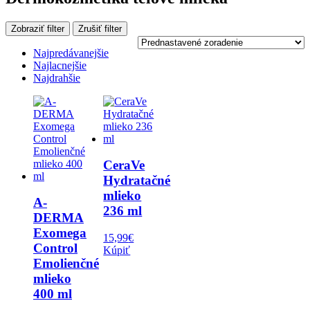
Zobraziť filter
Zrušiť filter
Najpredávanejšie
Najlacnejšie
Najdrahšie
CeraVe
Hydratačné
mlieko
A-
236 ml
DERMA
Exomega
15,99
€
Control
Kúpiť
Emolienčné
mlieko
400 ml