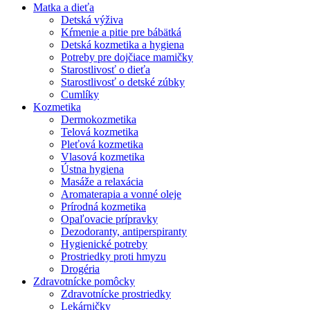
Matka a dieťa
Detská výživa
Kŕmenie a pitie pre bábätká
Detská kozmetika a hygiena
Potreby pre dojčiace mamičky
Starostlivosť o dieťa
Starostlivosť o detské zúbky
Cumlíky
Kozmetika
Dermokozmetika
Telová kozmetika
Pleťová kozmetika
Vlasová kozmetika
Ústna hygiena
Masáže a relaxácia
Aromaterapia a vonné oleje
Prírodná kozmetika
Opaľovacie prípravky
Dezodoranty, antiperspiranty
Hygienické potreby
Prostriedky proti hmyzu
Drogéria
Zdravotnícke pomôcky
Zdravotnícke prostriedky
Lekárničky