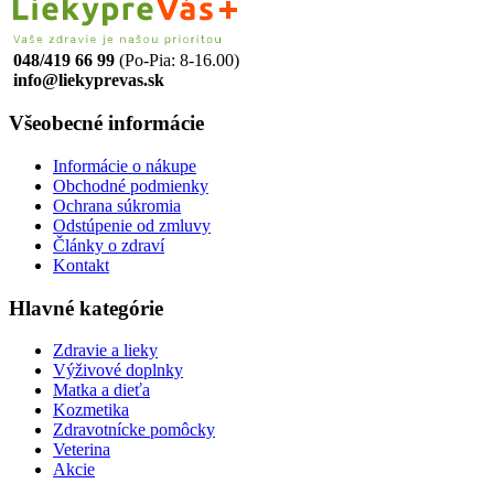
048/419 66 99
(Po-Pia: 8-16.00)
info@liekyprevas.sk
Všeobecné informácie
Informácie o nákupe
Obchodné podmienky
Ochrana súkromia
Odstúpenie od zmluvy
Články o zdraví
Kontakt
Hlavné kategórie
Zdravie a lieky
Výživové doplnky
Matka a dieťa
Kozmetika
Zdravotnícke pomôcky
Veterina
Akcie