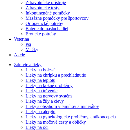
Zdravotnícke prístroje
Zdravotnícke testy
Inkontinenčné pomôcky
Masážne pomôcky pre športovcov
Ortopedické potreby
Batérie do naslúchadiel
Erotické potreby
Veterina
Psi
Mačky
Akcie
Zdravie a lieky
Lieky na bolesť
Lieky na chrípku a prechladnutie
Lieky na teplotu
Lieky na kožné problémy
Lieky na trávenie
Lieky na nervový systém
Lieky na žily a cievy
Lieky s obsahom vitamínov a minerálov
Lieky na alergiu
Lieky na gynekologické problémy, antikoncepcia
Lieky na močové cesty a obličky
Lieky na oči