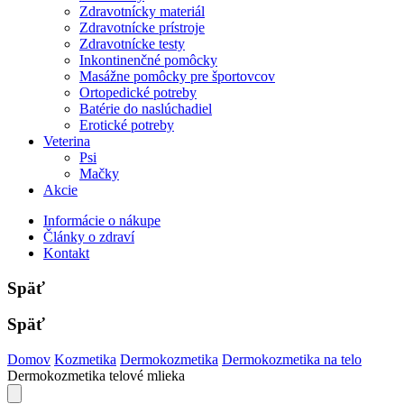
Zdravotnícky materiál
Zdravotnícke prístroje
Zdravotnícke testy
Inkontinenčné pomôcky
Masážne pomôcky pre športovcov
Ortopedické potreby
Batérie do naslúchadiel
Erotické potreby
Veterina
Psi
Mačky
Akcie
Informácie o nákupe
Články o zdraví
Kontakt
Späť
Späť
Domov
Kozmetika
Dermokozmetika
Dermokozmetika na telo
Dermokozmetika telové mlieka