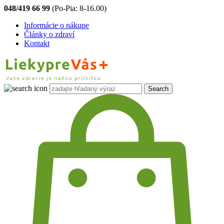
048/419 66 99
(Po-Pia: 8-16.00)
Informácie o nákupe
Články o zdraví
Kontakt