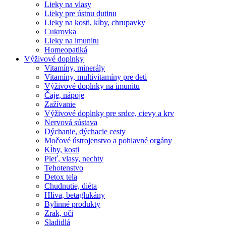
Lieky na vlasy
Lieky pre ústnu dutinu
Lieky na kosti, kĺby, chrupavky
Cukrovka
Lieky na imunitu
Homeopatiká
Výživové doplnky
Vitamíny, minerály
Vitamíny, multivitamíny pre deti
Výživové doplnky na imunitu
Čaje, nápoje
Zažívanie
Výživové doplnky pre srdce, cievy a krv
Nervová sústava
Dýchanie, dýchacie cesty
Močové ústrojenstvo a pohlavné orgány
Kĺby, kosti
Pleť, vlasy, nechty
Tehotenstvo
Detox tela
Chudnutie, diéta
Hliva, betaglukány
Bylinné produkty
Zrak, oči
Sladidlá