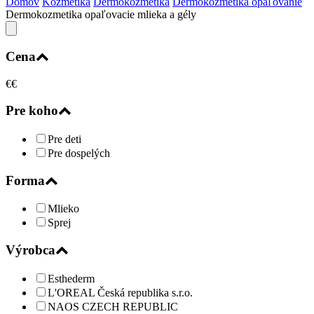
Domov
Kozmetika
Dermokozmetika
Dermokozmetika opaľovanie
Dermokozmetika opaľovacie mlieka a gély
Cena
€
€
Pre koho
Pre deti
Pre dospelých
Forma
Mlieko
Sprej
Výrobca
Esthederm
L'OREAL Česká republika s.r.o.
NAOS CZECH REPUBLIC