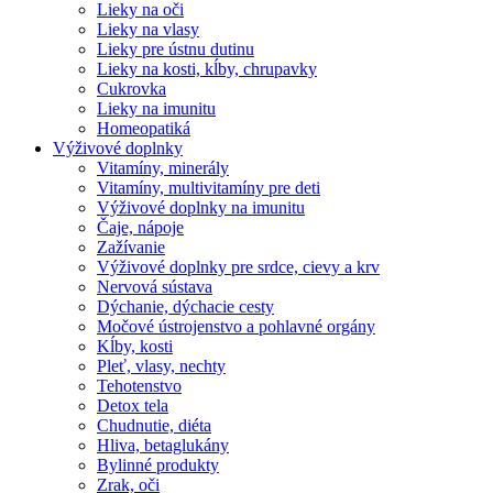
Lieky na oči
Lieky na vlasy
Lieky pre ústnu dutinu
Lieky na kosti, kĺby, chrupavky
Cukrovka
Lieky na imunitu
Homeopatiká
Výživové doplnky
Vitamíny, minerály
Vitamíny, multivitamíny pre deti
Výživové doplnky na imunitu
Čaje, nápoje
Zažívanie
Výživové doplnky pre srdce, cievy a krv
Nervová sústava
Dýchanie, dýchacie cesty
Močové ústrojenstvo a pohlavné orgány
Kĺby, kosti
Pleť, vlasy, nechty
Tehotenstvo
Detox tela
Chudnutie, diéta
Hliva, betaglukány
Bylinné produkty
Zrak, oči