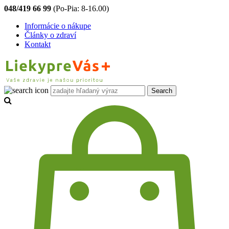
048/419 66 99
(Po-Pia: 8-16.00)
Informácie o nákupe
Články o zdraví
Kontakt