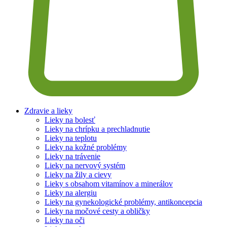
Zdravie a lieky
Lieky na bolesť
Lieky na chrípku a prechladnutie
Lieky na teplotu
Lieky na kožné problémy
Lieky na trávenie
Lieky na nervový systém
Lieky na žily a cievy
Lieky s obsahom vitamínov a minerálov
Lieky na alergiu
Lieky na gynekologické problémy, antikoncepcia
Lieky na močové cesty a obličky
Lieky na oči