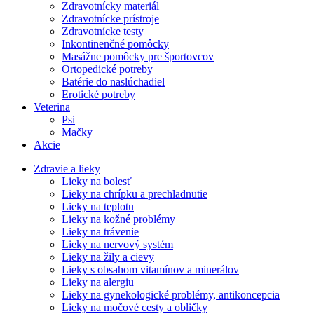
Zdravotnícky materiál
Zdravotnícke prístroje
Zdravotnícke testy
Inkontinenčné pomôcky
Masážne pomôcky pre športovcov
Ortopedické potreby
Batérie do naslúchadiel
Erotické potreby
Veterina
Psi
Mačky
Akcie
Zdravie a lieky
Lieky na bolesť
Lieky na chrípku a prechladnutie
Lieky na teplotu
Lieky na kožné problémy
Lieky na trávenie
Lieky na nervový systém
Lieky na žily a cievy
Lieky s obsahom vitamínov a minerálov
Lieky na alergiu
Lieky na gynekologické problémy, antikoncepcia
Lieky na močové cesty a obličky