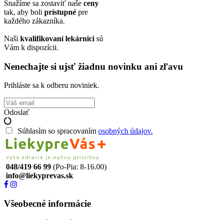
Snažíme sa zostaviť naše
ceny
tak, aby boli
prístupné
pre
každého zákazníka.
Naši
kvalifikovaní lekárnici
sú
Vám k dispozícii.
Nenechajte si ujsť žiadnu novinku ani zľavu
Prihláste sa k odberu noviniek.
Odoslať
Súhlasím so spracovaním
osobných údajov.
048/419 66 99
(Po-Pia: 8-16.00)
info@liekyprevas.sk
Všeobecné informácie