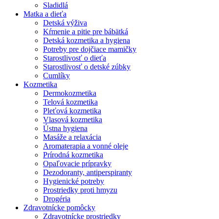
Sladidlá
Matka a dieťa
Detská výživa
Kŕmenie a pitie pre bábätká
Detská kozmetika a hygiena
Potreby pre dojčiace mamičky
Starostlivosť o dieťa
Starostlivosť o detské zúbky
Cumlíky
Kozmetika
Dermokozmetika
Telová kozmetika
Pleťová kozmetika
Vlasová kozmetika
Ústna hygiena
Masáže a relaxácia
Aromaterapia a vonné oleje
Prírodná kozmetika
Opaľovacie prípravky
Dezodoranty, antiperspiranty
Hygienické potreby
Prostriedky proti hmyzu
Drogéria
Zdravotnícke pomôcky
Zdravotnícke prostriedky