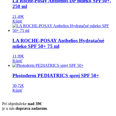
La Roche-Posay Anthelios DP mlieko SPF50+,
250 ml
21,49
€
Kúpiť
LA ROCHE-POSAY Anthelios Hydratačné
mlieko SPF 50+ 75 ml
11,99
€
Kúpiť
Photoderm PEDIATRICS sprej SPF 50+
30,72
€
Kúpiť
Pri objednávke
nad 39€
je u nás
doprava zadarmo
.