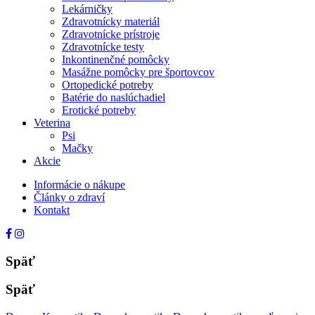
Lekárničky
Zdravotnícky materiál
Zdravotnícke prístroje
Zdravotnícke testy
Inkontinenčné pomôcky
Masážne pomôcky pre športovcov
Ortopedické potreby
Batérie do naslúchadiel
Erotické potreby
Veterina
Psi
Mačky
Akcie
Informácie o nákupe
Články o zdraví
Kontakt
Späť
Späť