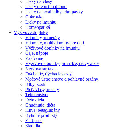
Lieky na vlasy
Lieky pre ústnu dutinu
Lieky na kosti, kĺby, chrupavky
Cukrovka
Lieky na imunitu
Homeopatiká
Výživové doplnky
Vitamíny, minerály
Vitamíny, multivitamíny pre deti
Výživové doplnky na imunitu
Čaje, nápoje
Zažívanie
Výživové doplnky pre srdce, cievy a krv
Nervová sústava
Dýchanie, dýchacie cesty
Močové ústrojenstvo a pohlavné orgány
Kĺby, kosti
Pleť, vlasy, nechty
Tehotenstvo
Detox tela
Chudnutie, diéta
Hliva, betaglukány
Bylinné produkty
Zrak, oči
Sladidlá