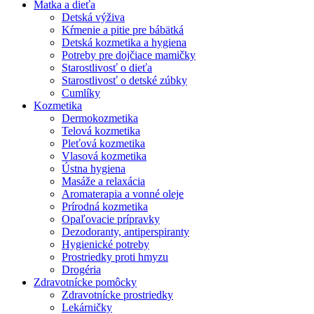
Matka a dieťa
Detská výživa
Kŕmenie a pitie pre bábätká
Detská kozmetika a hygiena
Potreby pre dojčiace mamičky
Starostlivosť o dieťa
Starostlivosť o detské zúbky
Cumlíky
Kozmetika
Dermokozmetika
Telová kozmetika
Pleťová kozmetika
Vlasová kozmetika
Ústna hygiena
Masáže a relaxácia
Aromaterapia a vonné oleje
Prírodná kozmetika
Opaľovacie prípravky
Dezodoranty, antiperspiranty
Hygienické potreby
Prostriedky proti hmyzu
Drogéria
Zdravotnícke pomôcky
Zdravotnícke prostriedky
Lekárničky