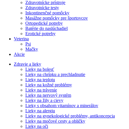
Zdravotnícke prístroje
Zdravotnícke testy
Inkontinenčné pomôcky
Masážne pomôcky pre športovcov
Ortopedické potreby
Batérie do naslúchadiel
Erotické potreby
Veterina
Psi
Mačky
Akcie
Zdravie a lieky
Lieky na bolesť
Lieky na chrípku a prechladnutie
Lieky na teplotu
Lieky na kožné problémy
Lieky na trávenie
Lieky na nervový systém
Lieky na žily a cievy
Lieky s obsahom vitamínov a minerálov
Lieky na alergiu
Lieky na gynekologické problémy, antikoncepcia
Lieky na močové cesty a obličky
Lieky na oči