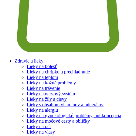
Zdravie a lieky
Lieky na bolesť
Lieky na chrípku a prechladnutie
Lieky na teplotu
Lieky na kožné problémy
Lieky na trávenie
Lieky na nervový systém
Lieky na žily a cievy
Lieky s obsahom vitamínov a minerálov
Lieky na alergiu
Lieky na gynekologické problémy, antikoncepcia
Lieky na močové cesty a obličky
Lieky na oči
Lieky na vlasy