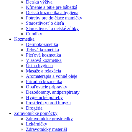
Detská výživa
Kŕmenie a pitie pre bábätká
Detská kozmetika a hygiena
Potreby pre dojčiace mamičky
Starostlivosť o dieťa
Starostlivosť o detské zúbky
Cumlíky
Kozmetika
Dermokozmetika
Telová kozmetika
Pleťová kozmetika
Vlasová kozmetika
Ústna hygiena
Masáže a relaxácia
Aromaterapia a vonné oleje
Prírodná kozmetika
Opaľovacie prípravky
Dezodoranty, antiperspiranty
Hygienické potreby
Prostriedky proti hmyzu
Drogéria
Zdravotnícke pomôcky
Zdravotnícke prostriedky
Lekárničky
Zdravotnícky materiál