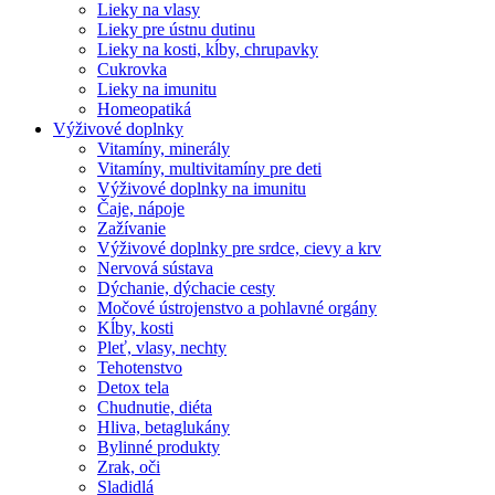
Lieky na vlasy
Lieky pre ústnu dutinu
Lieky na kosti, kĺby, chrupavky
Cukrovka
Lieky na imunitu
Homeopatiká
Výživové doplnky
Vitamíny, minerály
Vitamíny, multivitamíny pre deti
Výživové doplnky na imunitu
Čaje, nápoje
Zažívanie
Výživové doplnky pre srdce, cievy a krv
Nervová sústava
Dýchanie, dýchacie cesty
Močové ústrojenstvo a pohlavné orgány
Kĺby, kosti
Pleť, vlasy, nechty
Tehotenstvo
Detox tela
Chudnutie, diéta
Hliva, betaglukány
Bylinné produkty
Zrak, oči
Sladidlá