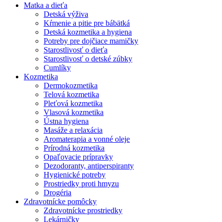
Matka a dieťa
Detská výživa
Kŕmenie a pitie pre bábätká
Detská kozmetika a hygiena
Potreby pre dojčiace mamičky
Starostlivosť o dieťa
Starostlivosť o detské zúbky
Cumlíky
Kozmetika
Dermokozmetika
Telová kozmetika
Pleťová kozmetika
Vlasová kozmetika
Ústna hygiena
Masáže a relaxácia
Aromaterapia a vonné oleje
Prírodná kozmetika
Opaľovacie prípravky
Dezodoranty, antiperspiranty
Hygienické potreby
Prostriedky proti hmyzu
Drogéria
Zdravotnícke pomôcky
Zdravotnícke prostriedky
Lekárničky