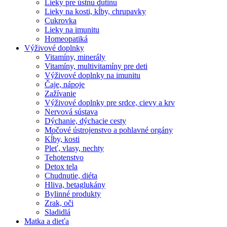
Lieky pre ústnu dutinu
Lieky na kosti, kĺby, chrupavky
Cukrovka
Lieky na imunitu
Homeopatiká
Výživové doplnky
Vitamíny, minerály
Vitamíny, multivitamíny pre deti
Výživové doplnky na imunitu
Čaje, nápoje
Zažívanie
Výživové doplnky pre srdce, cievy a krv
Nervová sústava
Dýchanie, dýchacie cesty
Močové ústrojenstvo a pohlavné orgány
Kĺby, kosti
Pleť, vlasy, nechty
Tehotenstvo
Detox tela
Chudnutie, diéta
Hliva, betaglukány
Bylinné produkty
Zrak, oči
Sladidlá
Matka a dieťa