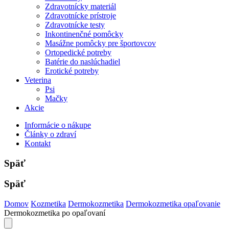
Zdravotnícky materiál
Zdravotnícke prístroje
Zdravotnícke testy
Inkontinenčné pomôcky
Masážne pomôcky pre športovcov
Ortopedické potreby
Batérie do naslúchadiel
Erotické potreby
Veterina
Psi
Mačky
Akcie
Informácie o nákupe
Články o zdraví
Kontakt
Späť
Späť
Domov
Kozmetika
Dermokozmetika
Dermokozmetika opaľovanie
Dermokozmetika po opaľovaní