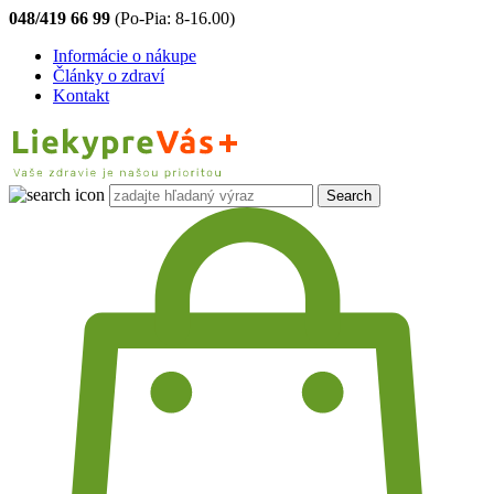
048/419 66 99
(Po-Pia: 8-16.00)
Informácie o nákupe
Články o zdraví
Kontakt