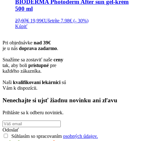
BIODERMA Photoderm After sun gél-krém
500 ml
Pôvodná
Aktuálna
27,97
€
19,99
€
Ušetríte 7.98€ (
- 30%
)
cena
cena
Kúpiť
bola:
je:
27,97€.
19,99€.
Pri objednávke
nad 39€
je u nás
doprava zadarmo
.
Snažíme sa zostaviť naše
ceny
tak, aby boli
prístupné
pre
každého zákazníka.
Naši
kvalifikovaní lekárnici
sú
Vám k dispozícii.
Nenechajte si ujsť žiadnu novinku ani zľavu
Prihláste sa k odberu noviniek.
Odoslať
Súhlasím so spracovaním
osobných údajov.