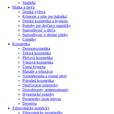
Sladidlá
Matka a dieťa
Detská výživa
Kŕmenie a pitie pre bábätká
Detská kozmetika a hygiena
Potreby pre dojčiace mamičky
Starostlivosť o dieťa
Starostlivosť o detské zúbky
Cumlíky
Kozmetika
Dermokozmetika
Telová kozmetika
Pleťová kozmetika
Vlasová kozmetika
Ústna hygiena
Masáže a relaxácia
Aromaterapia a vonné oleje
Prírodná kozmetika
Opaľovacie prípravky
Dezodoranty, antiperspiranty
Hygienické potreby
Prostriedky proti hmyzu
Drogéria
Zdravotnícke pomôcky
Zdravotnícke prostriedky