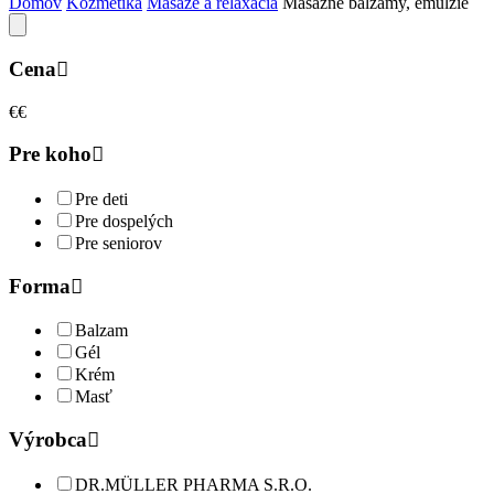
Domov
Kozmetika
Masáže a relaxácia
Masážne balzamy, emulzie
Cena
€
€
Pre koho
Pre deti
Pre dospelých
Pre seniorov
Forma
Balzam
Gél
Krém
Masť
Výrobca
DR.MÜLLER PHARMA S.R.O.