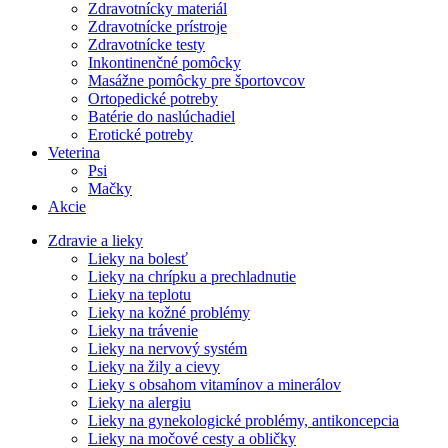
Zdravotnícky materiál
Zdravotnícke prístroje
Zdravotnícke testy
Inkontinenčné pomôcky
Masážne pomôcky pre športovcov
Ortopedické potreby
Batérie do naslúchadiel
Erotické potreby
Veterina
Psi
Mačky
Akcie
Zdravie a lieky
Lieky na bolesť
Lieky na chrípku a prechladnutie
Lieky na teplotu
Lieky na kožné problémy
Lieky na trávenie
Lieky na nervový systém
Lieky na žily a cievy
Lieky s obsahom vitamínov a minerálov
Lieky na alergiu
Lieky na gynekologické problémy, antikoncepcia
Lieky na močové cesty a obličky