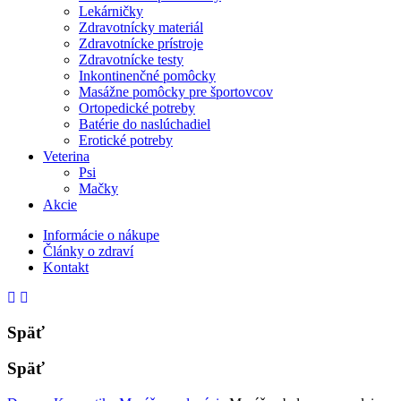
Lekárničky
Zdravotnícky materiál
Zdravotnícke prístroje
Zdravotnícke testy
Inkontinenčné pomôcky
Masážne pomôcky pre športovcov
Ortopedické potreby
Batérie do naslúchadiel
Erotické potreby
Veterina
Psi
Mačky
Akcie
Informácie o nákupe
Články o zdraví
Kontakt
Späť
Späť