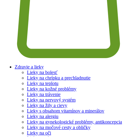
Zdravie a lieky
Lieky na bolesť
Lieky na chrípku a prechladnutie
Lieky na teplotu
Lieky na kožné problémy
Lieky na trávenie
Lieky na nervový systém
Lieky na žily a cievy
Lieky s obsahom vitamínov a minerálov
Lieky na alergiu
Lieky na gynekologické problémy, antikoncepcia
Lieky na močové cesty a obličky
Lieky na oči