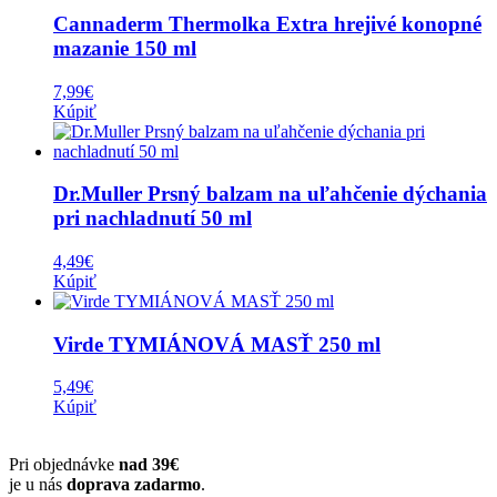
Cannaderm Thermolka Extra hrejivé konopné
mazanie 150 ml
7,99
€
Kúpiť
Dr.Muller Prsný balzam na uľahčenie dýchania
pri nachladnutí 50 ml
4,49
€
Kúpiť
Virde TYMIÁNOVÁ MASŤ 250 ml
5,49
€
Kúpiť
Pri objednávke
nad 39€
je u nás
doprava zadarmo
.