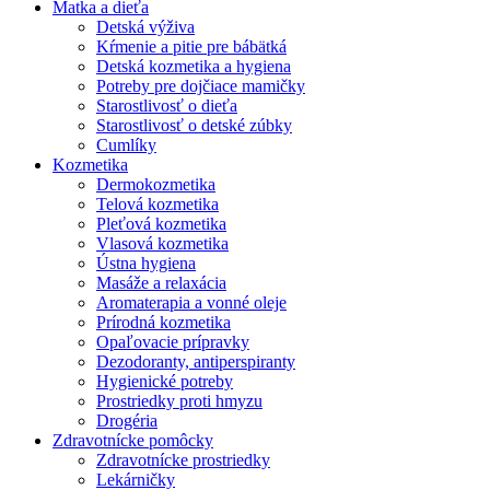
Matka a dieťa
Detská výživa
Kŕmenie a pitie pre bábätká
Detská kozmetika a hygiena
Potreby pre dojčiace mamičky
Starostlivosť o dieťa
Starostlivosť o detské zúbky
Cumlíky
Kozmetika
Dermokozmetika
Telová kozmetika
Pleťová kozmetika
Vlasová kozmetika
Ústna hygiena
Masáže a relaxácia
Aromaterapia a vonné oleje
Prírodná kozmetika
Opaľovacie prípravky
Dezodoranty, antiperspiranty
Hygienické potreby
Prostriedky proti hmyzu
Drogéria
Zdravotnícke pomôcky
Zdravotnícke prostriedky
Lekárničky