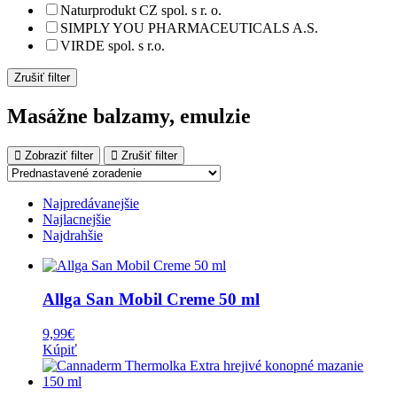
Naturprodukt CZ spol. s r. o.
SIMPLY YOU PHARMACEUTICALS A.S.
VIRDE spol. s r.o.
Zrušiť filter
Masážne balzamy, emulzie
Zobraziť filter
Zrušiť filter
Najpredávanejšie
Najlacnejšie
Najdrahšie
Allga San Mobil Creme 50 ml
9,99
€
Kúpiť