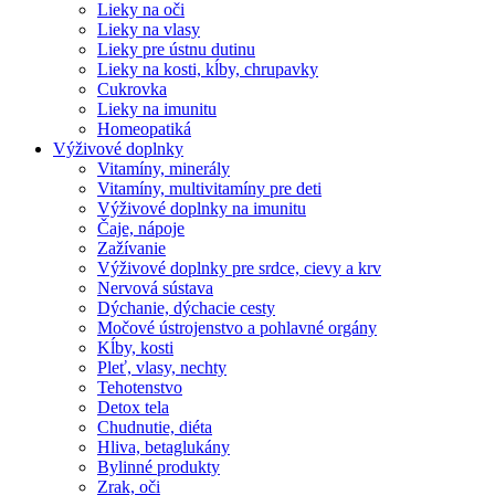
Lieky na oči
Lieky na vlasy
Lieky pre ústnu dutinu
Lieky na kosti, kĺby, chrupavky
Cukrovka
Lieky na imunitu
Homeopatiká
Výživové doplnky
Vitamíny, minerály
Vitamíny, multivitamíny pre deti
Výživové doplnky na imunitu
Čaje, nápoje
Zažívanie
Výživové doplnky pre srdce, cievy a krv
Nervová sústava
Dýchanie, dýchacie cesty
Močové ústrojenstvo a pohlavné orgány
Kĺby, kosti
Pleť, vlasy, nechty
Tehotenstvo
Detox tela
Chudnutie, diéta
Hliva, betaglukány
Bylinné produkty
Zrak, oči