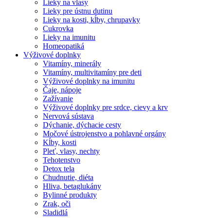
Lieky na vlasy
Lieky pre ústnu dutinu
Lieky na kosti, kĺby, chrupavky
Cukrovka
Lieky na imunitu
Homeopatiká
Výživové doplnky
Vitamíny, minerály
Vitamíny, multivitamíny pre deti
Výživové doplnky na imunitu
Čaje, nápoje
Zažívanie
Výživové doplnky pre srdce, cievy a krv
Nervová sústava
Dýchanie, dýchacie cesty
Močové ústrojenstvo a pohlavné orgány
Kĺby, kosti
Pleť, vlasy, nechty
Tehotenstvo
Detox tela
Chudnutie, diéta
Hliva, betaglukány
Bylinné produkty
Zrak, oči
Sladidlá