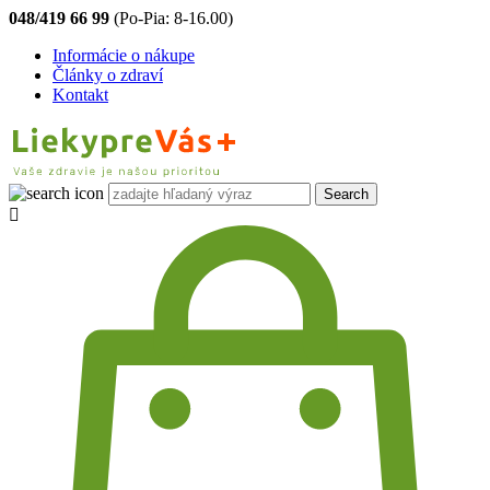
048/419 66 99
(Po-Pia: 8-16.00)
Informácie o nákupe
Články o zdraví
Kontakt