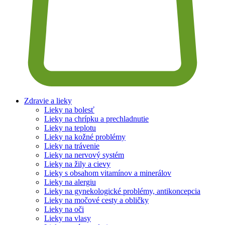
Zdravie a lieky
Lieky na bolesť
Lieky na chrípku a prechladnutie
Lieky na teplotu
Lieky na kožné problémy
Lieky na trávenie
Lieky na nervový systém
Lieky na žily a cievy
Lieky s obsahom vitamínov a minerálov
Lieky na alergiu
Lieky na gynekologické problémy, antikoncepcia
Lieky na močové cesty a obličky
Lieky na oči
Lieky na vlasy