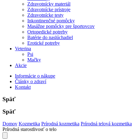
Zdravotnícky materiál
Zdravotnícke prístroje
Zdravotnícke testy
Inkontinenčné pomôcky
Masážne pomôcky pre športovcov
Ortopedické potreby
Batérie do naslúchadiel
Erotické potreby
Veterina
Psi
Mačky
Akcie
Informácie o nákupe
Články o zdraví
Kontakt
Späť
Späť
Domov
Kozmetika
Prírodná kozmetika
Prírodná telová kozmetika
Prírodná starostlivosť o telo