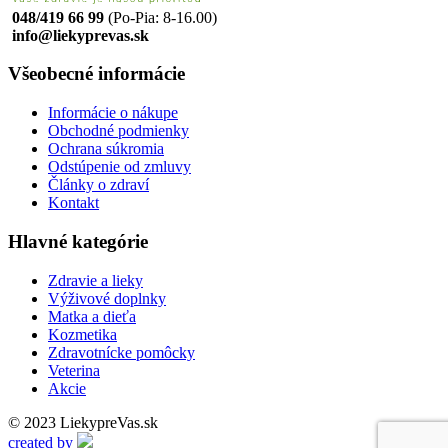
048/419 66 99
(Po-Pia: 8-16.00)
info@liekyprevas.sk
Všeobecné informácie
Informácie o nákupe
Obchodné podmienky
Ochrana súkromia
Odstúpenie od zmluvy
Články o zdraví
Kontakt
Hlavné kategórie
Zdravie a lieky
Výživové doplnky
Matka a dieťa
Kozmetika
Zdravotnícke pomôcky
Veterina
Akcie
© 2023 LiekypreVas.sk
created by