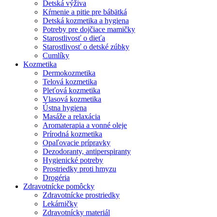
Detská výživa
Kŕmenie a pitie pre bábätká
Detská kozmetika a hygiena
Potreby pre dojčiace mamičky
Starostlivosť o dieťa
Starostlivosť o detské zúbky
Cumlíky
Kozmetika
Dermokozmetika
Telová kozmetika
Pleťová kozmetika
Vlasová kozmetika
Ústna hygiena
Masáže a relaxácia
Aromaterapia a vonné oleje
Prírodná kozmetika
Opaľovacie prípravky
Dezodoranty, antiperspiranty
Hygienické potreby
Prostriedky proti hmyzu
Drogéria
Zdravotnícke pomôcky
Zdravotnícke prostriedky
Lekárničky
Zdravotnícky materiál