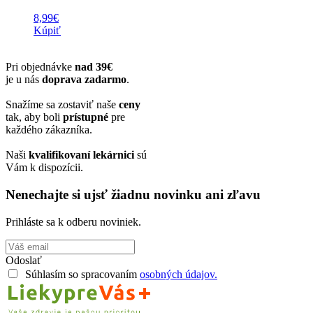
8,99
€
Kúpiť
Pri objednávke
nad 39€
je u nás
doprava zadarmo
.
Snažíme sa zostaviť naše
ceny
tak, aby boli
prístupné
pre
každého zákazníka.
Naši
kvalifikovaní lekárnici
sú
Vám k dispozícii.
Nenechajte si ujsť žiadnu novinku ani zľavu
Prihláste sa k odberu noviniek.
Odoslať
Súhlasím so spracovaním
osobných údajov.