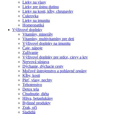
Lieky na vlasy
Lieky pre ústnu dutinu
Lieky na kosti, kĺby, chrupavky
Cukrovka
Lieky na imunitu
Homeopatiká
Výživové doplnky
Vitamíny, minerály
Vitamíny, multivitamíny pre deti
Výživové doplnky na imunitu
Čaje, nápoje
Zažívanie
Výživové doplnky pre srdce, cievy a krv
Nervová sústava
Dýchanie, dýchacie cesty
Močové ústrojenstvo a pohlavné orgány
Kĺby, kosti
Pleť, vlasy, nechty
Tehotenstvo
Detox tela
Chudnutie, diéta
Hliva, betaglukány
Bylinné produkty
Zrak, oči
Sladidlá