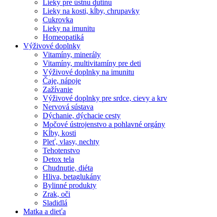
Lieky pre ústnu dutinu
Lieky na kosti, kĺby, chrupavky
Cukrovka
Lieky na imunitu
Homeopatiká
Výživové doplnky
Vitamíny, minerály
Vitamíny, multivitamíny pre deti
Výživové doplnky na imunitu
Čaje, nápoje
Zažívanie
Výživové doplnky pre srdce, cievy a krv
Nervová sústava
Dýchanie, dýchacie cesty
Močové ústrojenstvo a pohlavné orgány
Kĺby, kosti
Pleť, vlasy, nechty
Tehotenstvo
Detox tela
Chudnutie, diéta
Hliva, betaglukány
Bylinné produkty
Zrak, oči
Sladidlá
Matka a dieťa