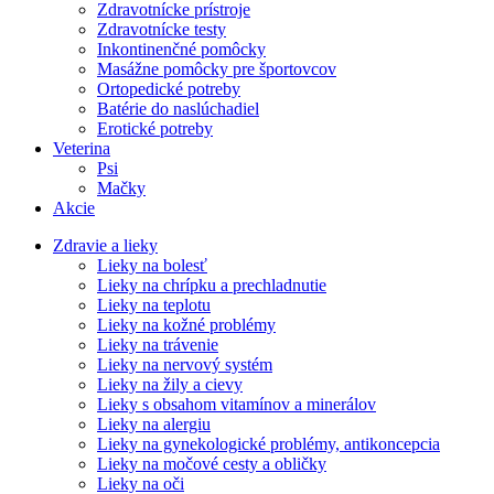
Zdravotnícke prístroje
Zdravotnícke testy
Inkontinenčné pomôcky
Masážne pomôcky pre športovcov
Ortopedické potreby
Batérie do naslúchadiel
Erotické potreby
Veterina
Psi
Mačky
Akcie
Zdravie a lieky
Lieky na bolesť
Lieky na chrípku a prechladnutie
Lieky na teplotu
Lieky na kožné problémy
Lieky na trávenie
Lieky na nervový systém
Lieky na žily a cievy
Lieky s obsahom vitamínov a minerálov
Lieky na alergiu
Lieky na gynekologické problémy, antikoncepcia
Lieky na močové cesty a obličky
Lieky na oči