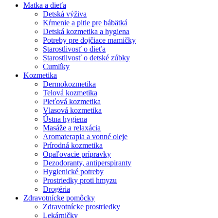
Matka a dieťa
Detská výživa
Kŕmenie a pitie pre bábätká
Detská kozmetika a hygiena
Potreby pre dojčiace mamičky
Starostlivosť o dieťa
Starostlivosť o detské zúbky
Cumlíky
Kozmetika
Dermokozmetika
Telová kozmetika
Pleťová kozmetika
Vlasová kozmetika
Ústna hygiena
Masáže a relaxácia
Aromaterapia a vonné oleje
Prírodná kozmetika
Opaľovacie prípravky
Dezodoranty, antiperspiranty
Hygienické potreby
Prostriedky proti hmyzu
Drogéria
Zdravotnícke pomôcky
Zdravotnícke prostriedky
Lekárničky