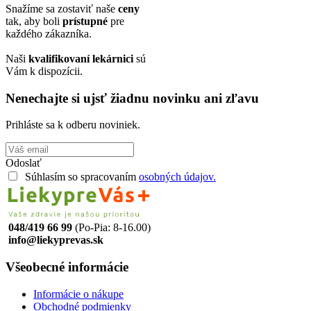
Snažíme sa zostaviť naše
ceny
tak, aby boli
prístupné
pre
každého zákazníka.
Naši
kvalifikovaní lekárnici
sú
Vám k dispozícii.
Nenechajte si ujsť žiadnu novinku ani zľavu
Prihláste sa k odberu noviniek.
Odoslať
Súhlasím so spracovaním
osobných údajov.
048/419 66 99
(Po-Pia: 8-16.00)
info@liekyprevas.sk
Všeobecné informácie
Informácie o nákupe
Obchodné podmienky