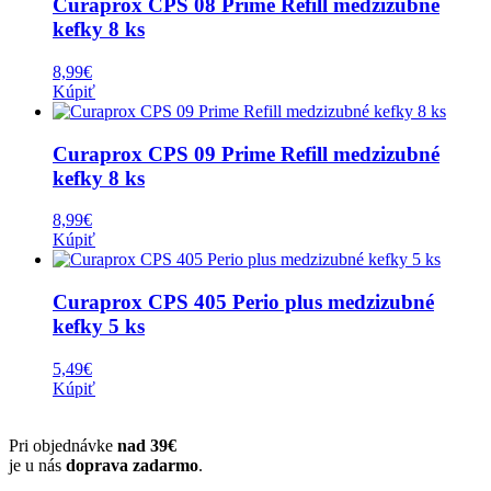
Curaprox CPS 08 Prime Refill medzizubné
kefky 8 ks
8,99
€
Kúpiť
Curaprox CPS 09 Prime Refill medzizubné
kefky 8 ks
8,99
€
Kúpiť
Curaprox CPS 405 Perio plus medzizubné
kefky 5 ks
5,49
€
Kúpiť
Pri objednávke
nad 39€
je u nás
doprava zadarmo
.