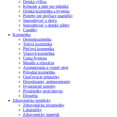
Detská výživa
Kŕmenie a pitie pre bábätká
Detská kozmetika a hygiena
Potreby pre dojčiace mamičky
Starostlivosť o dieťa
Starostlivosť o detské zúbky
Cumlíky
Kozmetika
Dermokozmetika
Telová kozmetika
Pleťová kozmetika
Vlasová kozmetika
Ústna hygiena
Masáže a relaxácia
Aromaterapia a vonné oleje
Prírodná kozmetika
Opaľovacie prípravky
Dezodoranty, antiperspiranty
Hygienické potreby
Prostriedky proti hmyzu
Drogéria
Zdravotnícke pomôcky
Zdravotnícke prostriedky
Lekárničky
Zdravotnícky materiál