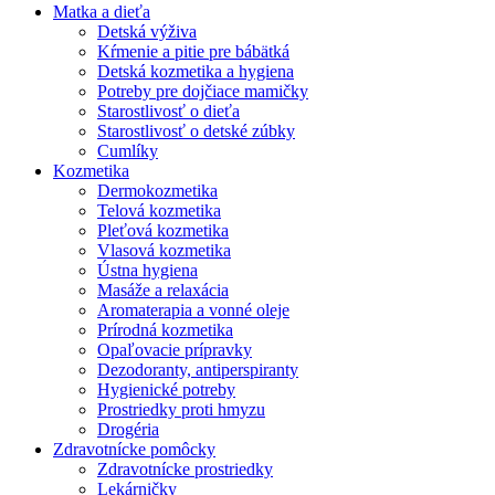
Matka a dieťa
Detská výživa
Kŕmenie a pitie pre bábätká
Detská kozmetika a hygiena
Potreby pre dojčiace mamičky
Starostlivosť o dieťa
Starostlivosť o detské zúbky
Cumlíky
Kozmetika
Dermokozmetika
Telová kozmetika
Pleťová kozmetika
Vlasová kozmetika
Ústna hygiena
Masáže a relaxácia
Aromaterapia a vonné oleje
Prírodná kozmetika
Opaľovacie prípravky
Dezodoranty, antiperspiranty
Hygienické potreby
Prostriedky proti hmyzu
Drogéria
Zdravotnícke pomôcky
Zdravotnícke prostriedky
Lekárničky