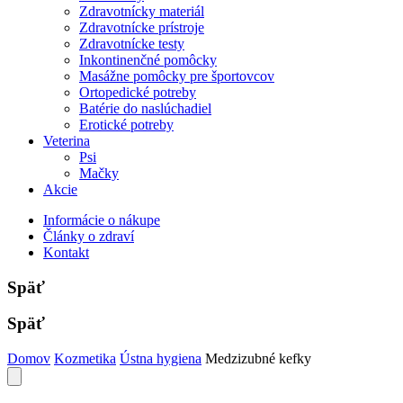
Zdravotnícky materiál
Zdravotnícke prístroje
Zdravotnícke testy
Inkontinenčné pomôcky
Masážne pomôcky pre športovcov
Ortopedické potreby
Batérie do naslúchadiel
Erotické potreby
Veterina
Psi
Mačky
Akcie
Informácie o nákupe
Články o zdraví
Kontakt
Späť
Späť
Domov
Kozmetika
Ústna hygiena
Medzizubné kefky