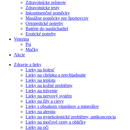
Zdravotnícke prístroje
Zdravotnícke testy
Inkontinenčné pomôcky
Masážne pomôcky pre športovcov
Ortopedické potreby
Batérie do naslúchadiel
Erotické potreby
Veterina
Psi
Mačky
Akcie
Zdravie a lieky
Lieky na bolesť
Lieky na chrípku a prechladnutie
Lieky na teplotu
Lieky na kožné problémy
Lieky na trávenie
Lieky na nervový systém
Lieky na žily a cievy
Lieky s obsahom vitamínov a minerálov
Lieky na alergiu
Lieky na gynekologické problémy, antikoncepcia
Lieky na močové cesty a obličky
Lieky na oči