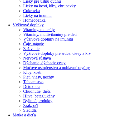
Lieky pre ústnu dutinu
Lieky na kosti, kĺby, chrupavky
Cukrovka
Lieky na imunitu
Homeopatiká
Výživové doplnky
Vitamíny, minerály
Vitamíny, multivitamíny pre deti
Výživové doplnky na imunitu
Čaje, nápoje
Zažívanie
Výživové doplnky pre srdce, cievy a krv
Nervová sústava
Dýchanie, dýchacie cesty
Močové ústrojenstvo a pohlavné orgány
Kĺby, kosti
Pleť, vlasy, nechty
Tehotenstvo
Detox tela
Chudnutie, diéta
Hliva, betaglukány
Bylinné produkty
Zrak, oči
Sladidlá
Matka a dieťa