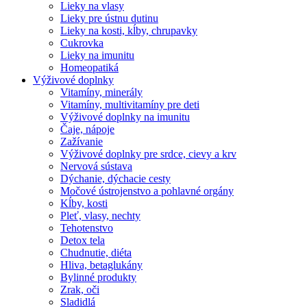
Lieky na vlasy
Lieky pre ústnu dutinu
Lieky na kosti, kĺby, chrupavky
Cukrovka
Lieky na imunitu
Homeopatiká
Výživové doplnky
Vitamíny, minerály
Vitamíny, multivitamíny pre deti
Výživové doplnky na imunitu
Čaje, nápoje
Zažívanie
Výživové doplnky pre srdce, cievy a krv
Nervová sústava
Dýchanie, dýchacie cesty
Močové ústrojenstvo a pohlavné orgány
Kĺby, kosti
Pleť, vlasy, nechty
Tehotenstvo
Detox tela
Chudnutie, diéta
Hliva, betaglukány
Bylinné produkty
Zrak, oči
Sladidlá