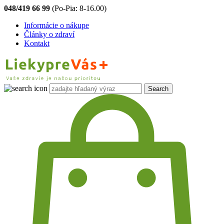
048/419 66 99
(Po-Pia: 8-16.00)
Informácie o nákupe
Články o zdraví
Kontakt