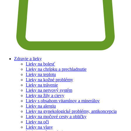
Zdravie a lieky
Lieky na bolesť
Lieky na chrípku a prechladnutie
Lieky na teplotu
Lieky na kožné problémy
Lieky na trávenie
Lieky na nervový systém
Lieky na žily a cievy
Lieky s obsahom vitamínov a minerálov
Lieky na alergiu
Lieky na gynekologické problémy, antikoncepcia
Lieky na močové cesty a obličky
Lieky na oči
Lieky na vlasy