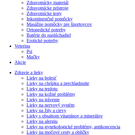
Zdravotnícky materiál
Zdravotnícke prístroje
Zdravotnícke testy
Inkontinenčné pomôcky
Masážne pomôcky pre športovcov
Ortopedické potreby
Batérie do naslúchadiel
Erotické potreby
Veterina
Psi
Mačky
Akcie
Zdravie a lieky
Lieky na bolesť
Lieky na chrípku a prechladnutie
Lieky na teplotu
Lieky na kožné problémy
Lieky na trávenie
Lieky na nervový systém
Lieky na žily a cievy
Lieky s obsahom vitamínov a minerálov
Lieky na alergiu
Lieky na gynekologické problémy, antikoncepcia
Lieky na močové cesty a obličky