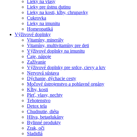
Lieky na vlasy
Lieky pre ústnu dutinu
Lieky na kosti, kĺby, chrupavky
Cukrovka
Lieky na imunitu
Homeopatiká
Výživové doplnky
Vitamíny, minerály
Vitamíny, multivitamíny pre deti
Výživové doplnky na imunitu
Čaje, nápoje
Zažívanie
Výživové doplnky pre srdce, cievy a krv
Nervová sústava
Dýchanie, dýchacie cesty
Močové ústrojenstvo a pohlavné orgány
Kĺby, kosti
Pleť, vlasy, nechty
Tehotenstvo
Detox tela
Chudnutie, diéta
Hliva, betaglukány
Bylinné produkty
Zrak, oči
Sladidlá