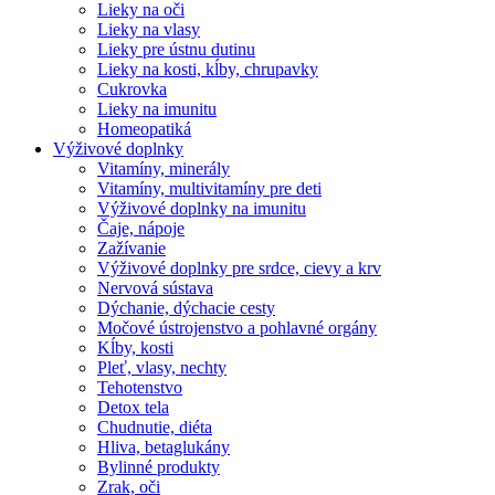
Lieky na oči
Lieky na vlasy
Lieky pre ústnu dutinu
Lieky na kosti, kĺby, chrupavky
Cukrovka
Lieky na imunitu
Homeopatiká
Výživové doplnky
Vitamíny, minerály
Vitamíny, multivitamíny pre deti
Výživové doplnky na imunitu
Čaje, nápoje
Zažívanie
Výživové doplnky pre srdce, cievy a krv
Nervová sústava
Dýchanie, dýchacie cesty
Močové ústrojenstvo a pohlavné orgány
Kĺby, kosti
Pleť, vlasy, nechty
Tehotenstvo
Detox tela
Chudnutie, diéta
Hliva, betaglukány
Bylinné produkty
Zrak, oči