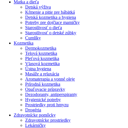
Matka a dieťa
Detská výživa
Kŕmenie a pitie pre bábätká
Detská kozmetika a hygiena
Potreby pre dojčiace mamičky
Starostlivosť o dieťa
Starostlivosť o detské zúbky
Cumlíky
Kozmetika
Dermokozmetika
Telová kozmetika
Pleťová kozmetika
Vlasová kozmetika
Ústna hygiena
Masáže a relaxácia
Aromaterapia a vonné oleje
Prírodná kozmetika
Opaľovacie prípravky
Dezodoranty, antiperspiranty
Hygienické potreby
Prostriedky proti hmyzu
Drogéria
Zdravotnícke pomôcky
Zdravotnícke prostriedky
Lekárničky