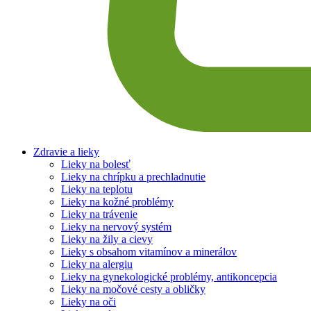
Zdravie a lieky
Lieky na bolesť
Lieky na chrípku a prechladnutie
Lieky na teplotu
Lieky na kožné problémy
Lieky na trávenie
Lieky na nervový systém
Lieky na žily a cievy
Lieky s obsahom vitamínov a minerálov
Lieky na alergiu
Lieky na gynekologické problémy, antikoncepcia
Lieky na močové cesty a obličky
Lieky na oči