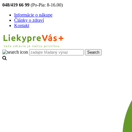
048/419 66 99
(Po-Pia: 8-16.00)
Informácie o nákupe
Články o zdraví
Kontakt