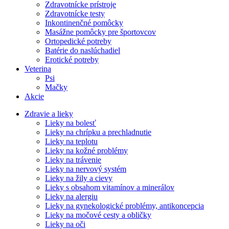
Zdravotnícke prístroje
Zdravotnícke testy
Inkontinenčné pomôcky
Masážne pomôcky pre športovcov
Ortopedické potreby
Batérie do naslúchadiel
Erotické potreby
Veterina
Psi
Mačky
Akcie
Zdravie a lieky
Lieky na bolesť
Lieky na chrípku a prechladnutie
Lieky na teplotu
Lieky na kožné problémy
Lieky na trávenie
Lieky na nervový systém
Lieky na žily a cievy
Lieky s obsahom vitamínov a minerálov
Lieky na alergiu
Lieky na gynekologické problémy, antikoncepcia
Lieky na močové cesty a obličky
Lieky na oči