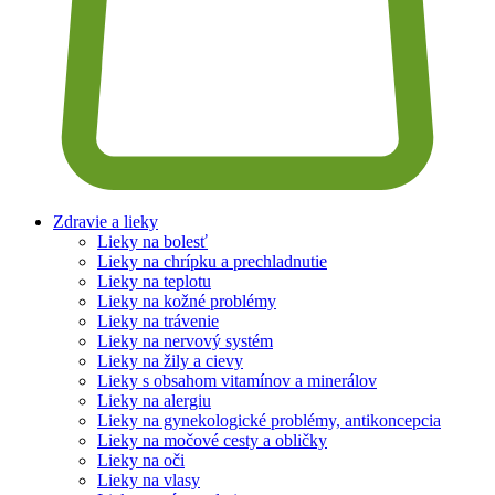
Zdravie a lieky
Lieky na bolesť
Lieky na chrípku a prechladnutie
Lieky na teplotu
Lieky na kožné problémy
Lieky na trávenie
Lieky na nervový systém
Lieky na žily a cievy
Lieky s obsahom vitamínov a minerálov
Lieky na alergiu
Lieky na gynekologické problémy, antikoncepcia
Lieky na močové cesty a obličky
Lieky na oči
Lieky na vlasy