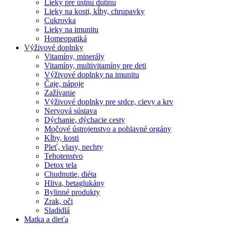
Lieky pre ústnu dutinu
Lieky na kosti, kĺby, chrupavky
Cukrovka
Lieky na imunitu
Homeopatiká
Výživové doplnky
Vitamíny, minerály
Vitamíny, multivitamíny pre deti
Výživové doplnky na imunitu
Čaje, nápoje
Zažívanie
Výživové doplnky pre srdce, cievy a krv
Nervová sústava
Dýchanie, dýchacie cesty
Močové ústrojenstvo a pohlavné orgány
Kĺby, kosti
Pleť, vlasy, nechty
Tehotenstvo
Detox tela
Chudnutie, diéta
Hliva, betaglukány
Bylinné produkty
Zrak, oči
Sladidlá
Matka a dieťa