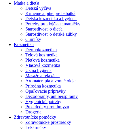
Matka a dieťa
Detská výživa
Kŕmenie a pitie pre bábätká
Detská kozmetika a hygiena
Potreby pre dojčiace mamičky
Starostlivosť o dieťa
Starostlivosť o detské zúbky
Cumlíky
Kozmetika
Dermokozmetika
Telová kozmetika
Pleťová kozmetika
Vlasová kozmetika
Ústna hygiena
Masáže a relaxácia
Aromaterapia a vonné oleje
Prírodná kozmetika
Opaľovacie prípravky
Dezodoranty, antiperspiranty
Hygienické potreby
Prostriedky proti hmyzu
Drogéria
Zdravotnícke pomôcky
Zdravotnícke prostriedky
Lekárničky