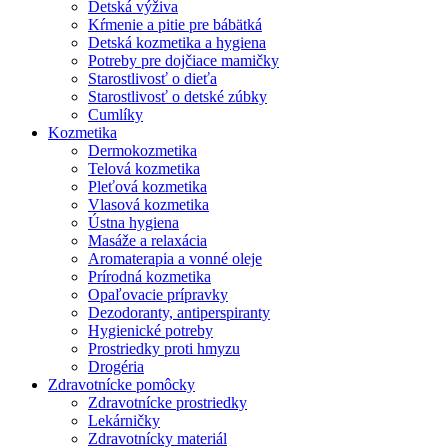
Detská výživa
Kŕmenie a pitie pre bábätká
Detská kozmetika a hygiena
Potreby pre dojčiace mamičky
Starostlivosť o dieťa
Starostlivosť o detské zúbky
Cumlíky
Kozmetika
Dermokozmetika
Telová kozmetika
Pleťová kozmetika
Vlasová kozmetika
Ústna hygiena
Masáže a relaxácia
Aromaterapia a vonné oleje
Prírodná kozmetika
Opaľovacie prípravky
Dezodoranty, antiperspiranty
Hygienické potreby
Prostriedky proti hmyzu
Drogéria
Zdravotnícke pomôcky
Zdravotnícke prostriedky
Lekárničky
Zdravotnícky materiál