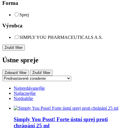
Forma
Sprej
Výrobca
SIMPLY YOU PHARMACEUTICALS A.S.
Zrušiť filter
Ústne spreje
Zobraziť filter
Zrušiť filter
Najpredávanejšie
Najlacnejšie
Najdrahšie
Simply You Pssst! Forte ústní sprej proti
chrápání 25 ml