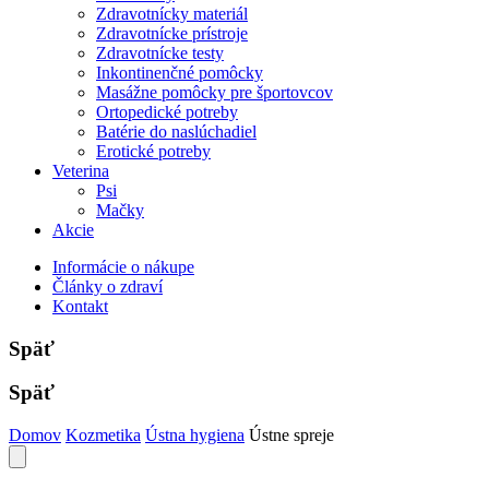
Zdravotnícky materiál
Zdravotnícke prístroje
Zdravotnícke testy
Inkontinenčné pomôcky
Masážne pomôcky pre športovcov
Ortopedické potreby
Batérie do naslúchadiel
Erotické potreby
Veterina
Psi
Mačky
Akcie
Informácie o nákupe
Články o zdraví
Kontakt
Späť
Späť
Domov
Kozmetika
Ústna hygiena
Ústne spreje