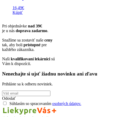
16,49
€
Kúpiť
Pri objednávke
nad 39€
je u nás
doprava zadarmo
.
Snažíme sa zostaviť naše
ceny
tak, aby boli
prístupné
pre
každého zákazníka.
Naši
kvalifikovaní lekárnici
sú
Vám k dispozícii.
Nenechajte si ujsť žiadnu novinku ani zľavu
Prihláste sa k odberu noviniek.
Odoslať
Súhlasím so spracovaním
osobných údajov.