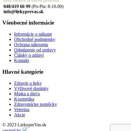
048/419 66 99
(Po-Pia: 8-16.00)
info@liekyprevas.sk
Všeobecné informácie
Informácie o nákupe
Obchodné podmienky
Ochrana súkromia
Odstúpenie od zmluvy
Články o zdraví
Kontakt
Hlavné kategórie
Zdravie a lieky
Výživové doplnky
Matka a dieťa
Kozmetika
Zdravotnícke pomôcky
Veterina
Akcie
© 2023 LiekypreVas.sk
created by