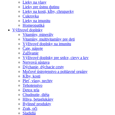
Lieky na vlasy
Lieky pre ústnu dutinu
Lieky na kosti, kĺby, chrupavky
Cukrovka
Lieky na imunitu
Homeopatiká
Výživové doplnky
Vitamíny, minerály
Vitamíny, multivitamíny pre deti
Výživové doplnky na imunitu
Čaje, nápoje
Zažívanie
Výživové doplnky pre srdce, cievy a krv
Nervová sústava
Dýchanie, dýchacie cesty
Močové ústrojenstvo a pohlavné orgány
Kĺby, kosti
Pleť, vlasy, nechty
Tehotenstvo
Detox tela
Chudnutie, diéta
Hliva, betaglukány
Bylinné produkty
Zrak, oči
Sladidlá