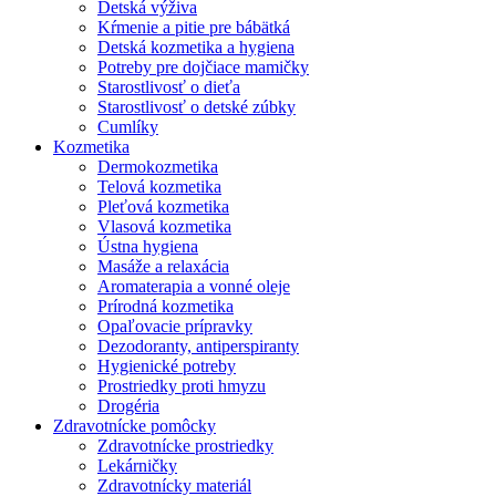
Detská výživa
Kŕmenie a pitie pre bábätká
Detská kozmetika a hygiena
Potreby pre dojčiace mamičky
Starostlivosť o dieťa
Starostlivosť o detské zúbky
Cumlíky
Kozmetika
Dermokozmetika
Telová kozmetika
Pleťová kozmetika
Vlasová kozmetika
Ústna hygiena
Masáže a relaxácia
Aromaterapia a vonné oleje
Prírodná kozmetika
Opaľovacie prípravky
Dezodoranty, antiperspiranty
Hygienické potreby
Prostriedky proti hmyzu
Drogéria
Zdravotnícke pomôcky
Zdravotnícke prostriedky
Lekárničky
Zdravotnícky materiál