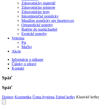
Zdravotnícky materiál
Zdravotnícke prístroje
Zdravotnícke testy
Inkontinenčné pomôcky
Masážne pomôcky pre športovcov
Ortopedické potreby
Batérie do naslúchadiel
Erotické potreby
Veterina
Psi
Mačky
Akcie
Informácie o nákupe
Články o zdraví
Kontakt
Späť
Späť
Domov
Kozmetika
Ústna hygiena
Zubné kefky
Klasické kefky