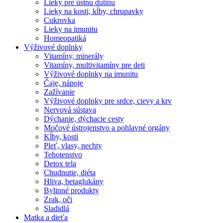
Lieky pre ústnu dutinu
Lieky na kosti, kĺby, chrupavky
Cukrovka
Lieky na imunitu
Homeopatiká
Výživové doplnky
Vitamíny, minerály
Vitamíny, multivitamíny pre deti
Výživové doplnky na imunitu
Čaje, nápoje
Zažívanie
Výživové doplnky pre srdce, cievy a krv
Nervová sústava
Dýchanie, dýchacie cesty
Močové ústrojenstvo a pohlavné orgány
Kĺby, kosti
Pleť, vlasy, nechty
Tehotenstvo
Detox tela
Chudnutie, diéta
Hliva, betaglukány
Bylinné produkty
Zrak, oči
Sladidlá
Matka a dieťa