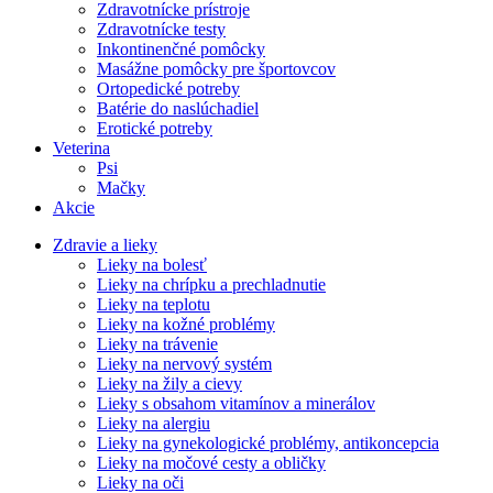
Zdravotnícke prístroje
Zdravotnícke testy
Inkontinenčné pomôcky
Masážne pomôcky pre športovcov
Ortopedické potreby
Batérie do naslúchadiel
Erotické potreby
Veterina
Psi
Mačky
Akcie
Zdravie a lieky
Lieky na bolesť
Lieky na chrípku a prechladnutie
Lieky na teplotu
Lieky na kožné problémy
Lieky na trávenie
Lieky na nervový systém
Lieky na žily a cievy
Lieky s obsahom vitamínov a minerálov
Lieky na alergiu
Lieky na gynekologické problémy, antikoncepcia
Lieky na močové cesty a obličky
Lieky na oči