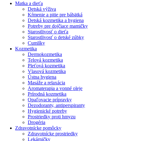
Matka a dieťa
Detská výživa
Kŕmenie a pitie pre bábätká
Detská kozmetika a hygiena
Potreby pre dojčiace mamičky
Starostlivosť o dieťa
Starostlivosť o detské zúbky
Cumlíky
Kozmetika
Dermokozmetika
Telová kozmetika
Pleťová kozmetika
Vlasová kozmetika
Ústna hygiena
Masáže a relaxácia
Aromaterapia a vonné oleje
Prírodná kozmetika
Opaľovacie prípravky
Dezodoranty, antiperspiranty
Hygienické potreby
Prostriedky proti hmyzu
Drogéria
Zdravotnícke pomôcky
Zdravotnícke prostriedky
Lekárničky