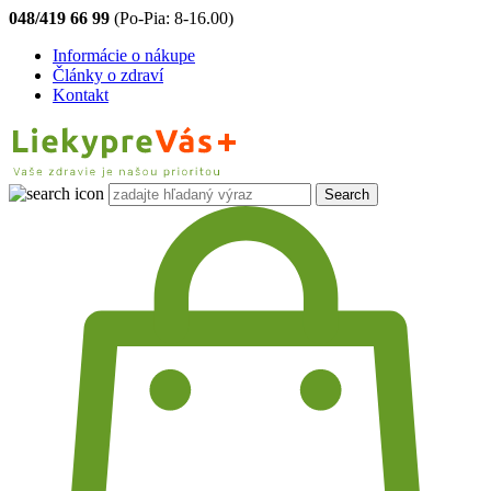
048/419 66 99
(Po-Pia: 8-16.00)
Informácie o nákupe
Články o zdraví
Kontakt