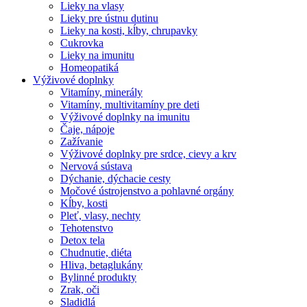
Lieky na vlasy
Lieky pre ústnu dutinu
Lieky na kosti, kĺby, chrupavky
Cukrovka
Lieky na imunitu
Homeopatiká
Výživové doplnky
Vitamíny, minerály
Vitamíny, multivitamíny pre deti
Výživové doplnky na imunitu
Čaje, nápoje
Zažívanie
Výživové doplnky pre srdce, cievy a krv
Nervová sústava
Dýchanie, dýchacie cesty
Močové ústrojenstvo a pohlavné orgány
Kĺby, kosti
Pleť, vlasy, nechty
Tehotenstvo
Detox tela
Chudnutie, diéta
Hliva, betaglukány
Bylinné produkty
Zrak, oči
Sladidlá