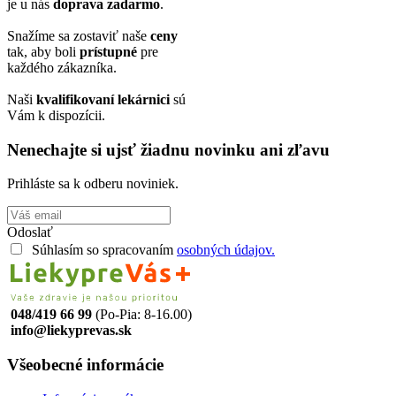
je u nás
doprava zadarmo
.
Snažíme sa zostaviť naše
ceny
tak, aby boli
prístupné
pre
každého zákazníka.
Naši
kvalifikovaní lekárnici
sú
Vám k dispozícii.
Nenechajte si ujsť žiadnu novinku ani zľavu
Prihláste sa k odberu noviniek.
Odoslať
Súhlasím so spracovaním
osobných údajov.
048/419 66 99
(Po-Pia: 8-16.00)
info@liekyprevas.sk
Všeobecné informácie