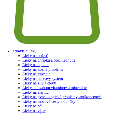
Zdravie a lieky
Lieky na bolesť
Lieky na chrípku a prechladnutie
Lieky na teplotu
Lieky na kožné problémy
Lieky na trávenie
Lieky na nervový systém
Lieky na žily a cievy
Lieky s obsahom vitamínov a minerálov
Lieky na alergiu
Lieky na gynekologické problémy, antikoncepcia
Lieky na močové cesty a obličky
Lieky na oči
Lieky na vlasy