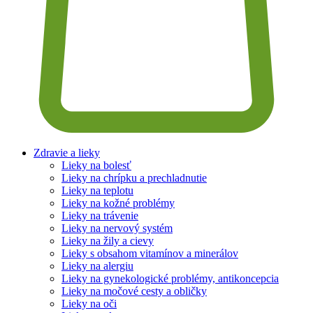
Zdravie a lieky
Lieky na bolesť
Lieky na chrípku a prechladnutie
Lieky na teplotu
Lieky na kožné problémy
Lieky na trávenie
Lieky na nervový systém
Lieky na žily a cievy
Lieky s obsahom vitamínov a minerálov
Lieky na alergiu
Lieky na gynekologické problémy, antikoncepcia
Lieky na močové cesty a obličky
Lieky na oči