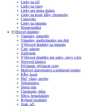
Lieky na oči
Lieky na vlasy
Lieky pre ústnu dutinu
Lieky na kosti, kĺby, chrupavky
Cukrovka
Lieky na imunitu
Homeopatiká
Výživové doplnky
Vitamíny, minerály
Vitamíny, multivitamíny pre deti
Výživové doplnky na imunitu
Čaje, nápoje
Zažívanie
Výživové doplnky pre srdce, cievy a krv
Nervová sústava
Dýchanie, dýchacie cesty
Močové ústrojenstvo a pohlavné orgány
Kĺby, kosti
Pleť, vlasy, nechty
Tehotenstvo
Detox tela
Chudnutie, diéta
Hliva, betaglukány
Bylinné produkty
Zrak, oči