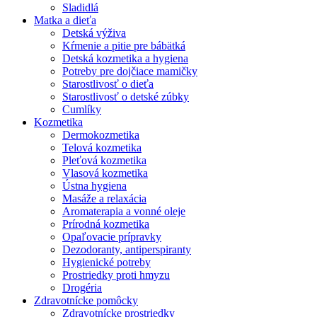
Sladidlá
Matka a dieťa
Detská výživa
Kŕmenie a pitie pre bábätká
Detská kozmetika a hygiena
Potreby pre dojčiace mamičky
Starostlivosť o dieťa
Starostlivosť o detské zúbky
Cumlíky
Kozmetika
Dermokozmetika
Telová kozmetika
Pleťová kozmetika
Vlasová kozmetika
Ústna hygiena
Masáže a relaxácia
Aromaterapia a vonné oleje
Prírodná kozmetika
Opaľovacie prípravky
Dezodoranty, antiperspiranty
Hygienické potreby
Prostriedky proti hmyzu
Drogéria
Zdravotnícke pomôcky
Zdravotnícke prostriedky