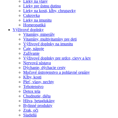
Lieky na vlasy
Lieky pre ústnu dutinu
Lieky na kosti, kĺby, chrupavky
Cukrovka
Lieky na imunitu
Homeopatiká
Výživové doplnky
Vitamíny, minerály
Vitamíny, multivitamíny pre deti
Výživové doplnky na imunitu
Čaje, nápoje
Zažívanie
Výživové doplnky pre srdce, cievy a krv
Nervová sústava
Dýchanie, dýchacie cesty
Močové ústrojenstvo a pohlavné orgány
Kĺby, kosti
Pleť, vlasy, nechty
Tehotenstvo
Detox tela
Chudnutie, diéta
Hliva, betaglukány
Bylinné produkty
Zrak, oči
Sladidlá