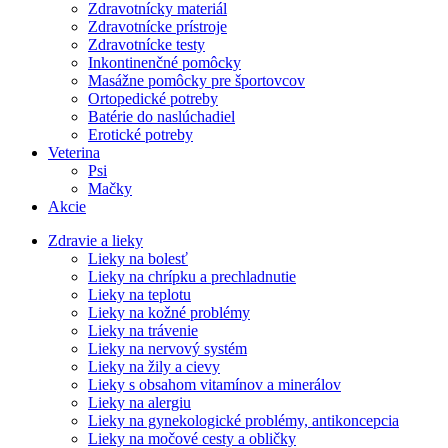
Zdravotnícky materiál
Zdravotnícke prístroje
Zdravotnícke testy
Inkontinenčné pomôcky
Masážne pomôcky pre športovcov
Ortopedické potreby
Batérie do naslúchadiel
Erotické potreby
Veterina
Psi
Mačky
Akcie
Zdravie a lieky
Lieky na bolesť
Lieky na chrípku a prechladnutie
Lieky na teplotu
Lieky na kožné problémy
Lieky na trávenie
Lieky na nervový systém
Lieky na žily a cievy
Lieky s obsahom vitamínov a minerálov
Lieky na alergiu
Lieky na gynekologické problémy, antikoncepcia
Lieky na močové cesty a obličky