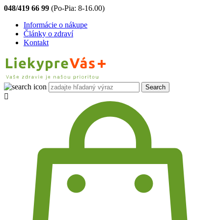
048/419 66 99
(Po-Pia: 8-16.00)
Informácie o nákupe
Články o zdraví
Kontakt