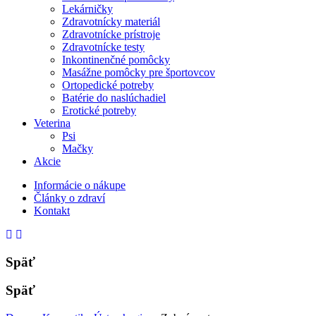
Lekárničky
Zdravotnícky materiál
Zdravotnícke prístroje
Zdravotnícke testy
Inkontinenčné pomôcky
Masážne pomôcky pre športovcov
Ortopedické potreby
Batérie do naslúchadiel
Erotické potreby
Veterina
Psi
Mačky
Akcie
Informácie o nákupe
Články o zdraví
Kontakt
Späť
Späť