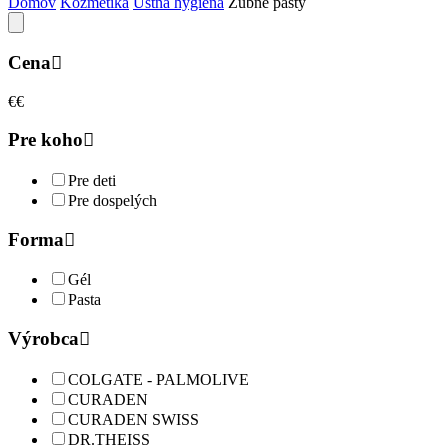
Domov
Kozmetika
Ústna hygiena
Zubné pasty
Cena
€
€
Pre koho
Pre deti
Pre dospelých
Forma
Gél
Pasta
Výrobca
COLGATE - PALMOLIVE
CURADEN
CURADEN SWISS
DR.THEISS