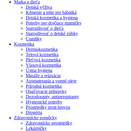
Matka a dieťa
Detská výživa
Kŕmenie a pitie pre bábätká
Detská kozmetika a hygiena
Potreby pre dojčiace mamičky
Starostlivosť o dieťa
Starostlivosť o detské zúbky
Cumlíky
Kozmetika
Dermokozmetika
Telová kozmetika
Pleťová kozmetika
Vlasová kozmetika
Ústna hygiena
Masáže a relaxácia
Aromaterapia a vonné oleje
Prírodná kozmetika
Opaľovacie prípravky
Dezodoranty, antiperspiranty
Hygienické potreby
Prostriedky proti hmyzu
Drogéria
Zdravotnícke pomôcky
Zdravotnícke prostriedky
Lekárničky