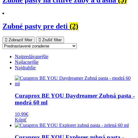
Zubné pasty na citlivé zuby a ďasná
(5)
Zubné pasty pre deti
(2)
Zobraziť filter
Zrušiť filter
Najpredávanejšie
Najlacnejšie
Najdrahšie
Curaprox BE YOU Daydreamer Zubná pasta -
modrá 60 ml
10,99
€
Kúpiť
Curaprox BE YOU Explorer zubná pasta -