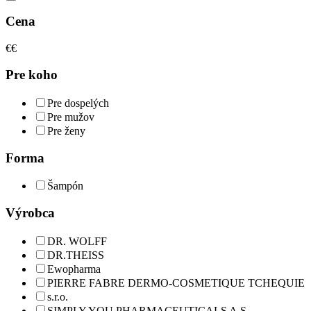
Cena
€
€
Pre koho
Pre dospelých
Pre mužov
Pre ženy
Forma
Šampón
Výrobca
DR. WOLFF
DR.THEISS
Ewopharma
PIERRE FABRE DERMO-COSMETIQUE TCHEQUIE
s.r.o.
SIMPLY YOU PHARMACEUTICALS A.S.