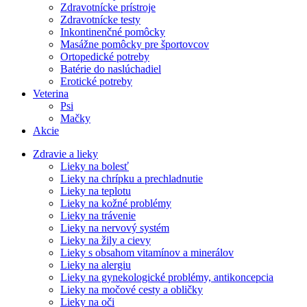
Zdravotnícke prístroje
Zdravotnícke testy
Inkontinenčné pomôcky
Masážne pomôcky pre športovcov
Ortopedické potreby
Batérie do naslúchadiel
Erotické potreby
Veterina
Psi
Mačky
Akcie
Zdravie a lieky
Lieky na bolesť
Lieky na chrípku a prechladnutie
Lieky na teplotu
Lieky na kožné problémy
Lieky na trávenie
Lieky na nervový systém
Lieky na žily a cievy
Lieky s obsahom vitamínov a minerálov
Lieky na alergiu
Lieky na gynekologické problémy, antikoncepcia
Lieky na močové cesty a obličky
Lieky na oči