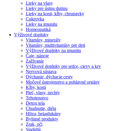
Lieky na vlasy
Lieky pre ústnu dutinu
Lieky na kosti, kĺby, chrupavky
Cukrovka
Lieky na imunitu
Homeopatiká
Výživové doplnky
Vitamíny, minerály
Vitamíny, multivitamíny pre deti
Výživové doplnky na imunitu
Čaje, nápoje
Zažívanie
Výživové doplnky pre srdce, cievy a krv
Nervová sústava
Dýchanie, dýchacie cesty
Močové ústrojenstvo a pohlavné orgány
Kĺby, kosti
Pleť, vlasy, nechty
Tehotenstvo
Detox tela
Chudnutie, diéta
Hliva, betaglukány
Bylinné produkty
Zrak, oči
Sladidlá