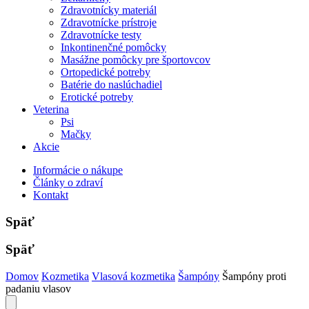
Zdravotnícky materiál
Zdravotnícke prístroje
Zdravotnícke testy
Inkontinenčné pomôcky
Masážne pomôcky pre športovcov
Ortopedické potreby
Batérie do naslúchadiel
Erotické potreby
Veterina
Psi
Mačky
Akcie
Informácie o nákupe
Články o zdraví
Kontakt
Späť
Späť
Domov
Kozmetika
Vlasová kozmetika
Šampóny
Šampóny proti
padaniu vlasov