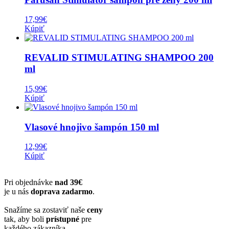
17,99
€
Kúpiť
REVALID STIMULATING SHAMPOO 200
ml
15,99
€
Kúpiť
Vlasové hnojivo šampón 150 ml
12,99
€
Kúpiť
Pri objednávke
nad 39€
je u nás
doprava zadarmo
.
Snažíme sa zostaviť naše
ceny
tak, aby boli
prístupné
pre
každého zákazníka.