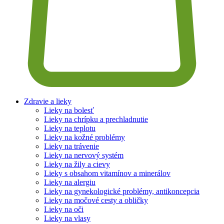
Zdravie a lieky
Lieky na bolesť
Lieky na chrípku a prechladnutie
Lieky na teplotu
Lieky na kožné problémy
Lieky na trávenie
Lieky na nervový systém
Lieky na žily a cievy
Lieky s obsahom vitamínov a minerálov
Lieky na alergiu
Lieky na gynekologické problémy, antikoncepcia
Lieky na močové cesty a obličky
Lieky na oči
Lieky na vlasy