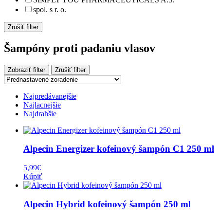
spol. s r. o.
Zrušiť filter
Šampóny proti padaniu vlasov
Zobraziť filter
Zrušiť filter
Najpredávanejšie
Najlacnejšie
Najdrahšie
Alpecin Energizer kofeinový šampón C1 250 ml
5,99
€
Kúpiť
Alpecin Hybrid kofeinový šampón 250 ml