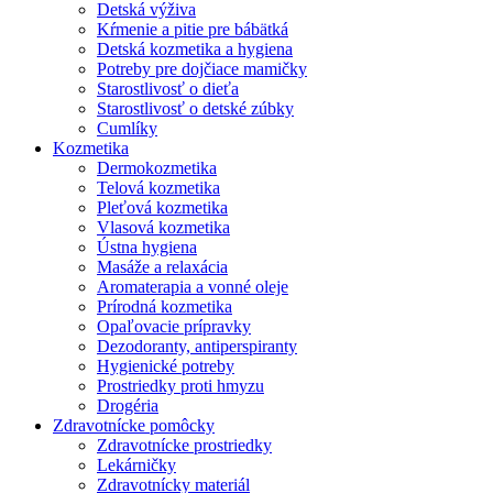
Detská výživa
Kŕmenie a pitie pre bábätká
Detská kozmetika a hygiena
Potreby pre dojčiace mamičky
Starostlivosť o dieťa
Starostlivosť o detské zúbky
Cumlíky
Kozmetika
Dermokozmetika
Telová kozmetika
Pleťová kozmetika
Vlasová kozmetika
Ústna hygiena
Masáže a relaxácia
Aromaterapia a vonné oleje
Prírodná kozmetika
Opaľovacie prípravky
Dezodoranty, antiperspiranty
Hygienické potreby
Prostriedky proti hmyzu
Drogéria
Zdravotnícke pomôcky
Zdravotnícke prostriedky
Lekárničky
Zdravotnícky materiál