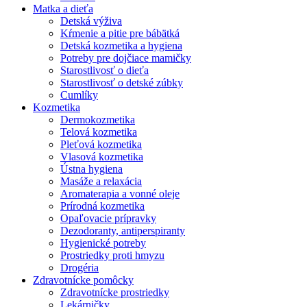
Matka a dieťa
Detská výživa
Kŕmenie a pitie pre bábätká
Detská kozmetika a hygiena
Potreby pre dojčiace mamičky
Starostlivosť o dieťa
Starostlivosť o detské zúbky
Cumlíky
Kozmetika
Dermokozmetika
Telová kozmetika
Pleťová kozmetika
Vlasová kozmetika
Ústna hygiena
Masáže a relaxácia
Aromaterapia a vonné oleje
Prírodná kozmetika
Opaľovacie prípravky
Dezodoranty, antiperspiranty
Hygienické potreby
Prostriedky proti hmyzu
Drogéria
Zdravotnícke pomôcky
Zdravotnícke prostriedky
Lekárničky