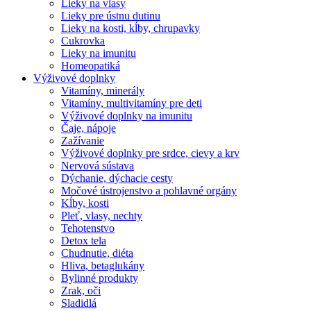
Lieky na vlasy
Lieky pre ústnu dutinu
Lieky na kosti, kĺby, chrupavky
Cukrovka
Lieky na imunitu
Homeopatiká
Výživové doplnky
Vitamíny, minerály
Vitamíny, multivitamíny pre deti
Výživové doplnky na imunitu
Čaje, nápoje
Zažívanie
Výživové doplnky pre srdce, cievy a krv
Nervová sústava
Dýchanie, dýchacie cesty
Močové ústrojenstvo a pohlavné orgány
Kĺby, kosti
Pleť, vlasy, nechty
Tehotenstvo
Detox tela
Chudnutie, diéta
Hliva, betaglukány
Bylinné produkty
Zrak, oči
Sladidlá