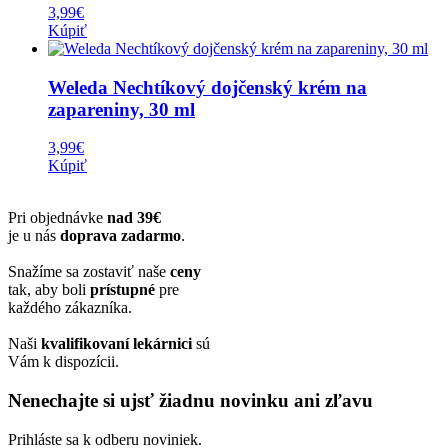
3,99
€
Kúpiť
Weleda Nechtíkový dojčenský krém na
zapareniny, 30 ml
3,99
€
Kúpiť
Pri objednávke
nad 39€
je u nás
doprava zadarmo
.
Snažíme sa zostaviť naše
ceny
tak, aby boli
prístupné
pre
každého zákazníka.
Naši
kvalifikovaní lekárnici
sú
Vám k dispozícii.
Nenechajte si ujsť žiadnu novinku ani zľavu
Prihláste sa k odberu noviniek.