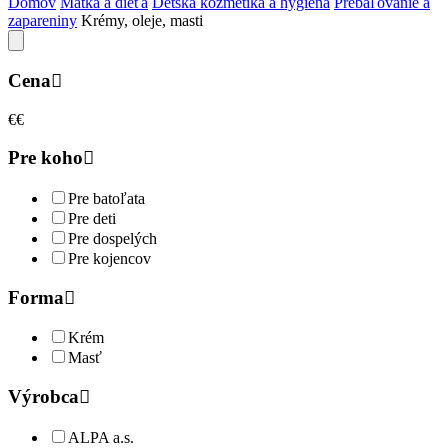
Domov
Matka a dieťa
Detská kozmetika a hygiena
Prebaľovanie a
zapareniny
Krémy, oleje, masti
Cena
€
€
Pre koho
Pre batoľata
Pre deti
Pre dospelých
Pre kojencov
Forma
Krém
Masť
Výrobca
ALPA a.s.