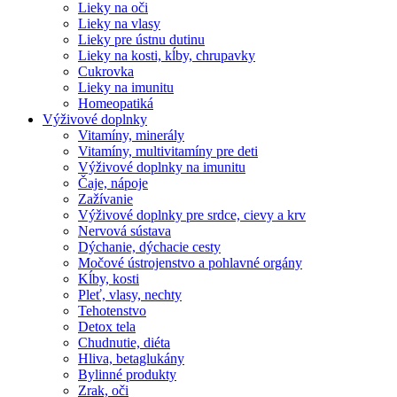
Lieky na oči
Lieky na vlasy
Lieky pre ústnu dutinu
Lieky na kosti, kĺby, chrupavky
Cukrovka
Lieky na imunitu
Homeopatiká
Výživové doplnky
Vitamíny, minerály
Vitamíny, multivitamíny pre deti
Výživové doplnky na imunitu
Čaje, nápoje
Zažívanie
Výživové doplnky pre srdce, cievy a krv
Nervová sústava
Dýchanie, dýchacie cesty
Močové ústrojenstvo a pohlavné orgány
Kĺby, kosti
Pleť, vlasy, nechty
Tehotenstvo
Detox tela
Chudnutie, diéta
Hliva, betaglukány
Bylinné produkty
Zrak, oči