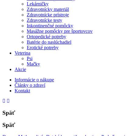
Lekárničky
Zdravotnícky materiál
Zdravotnícke prístroje
Zdravotnícke testy
Inkontinenčné pomôcky
Masážne pomôcky pre športovcov
Ortopedické potreby
Batérie do naslúchadiel
Erotické potreby
Veterina
Psi
Mačky
Akcie
Informácie o nákupe
Články o zdraví
Kontakt
Späť
Späť