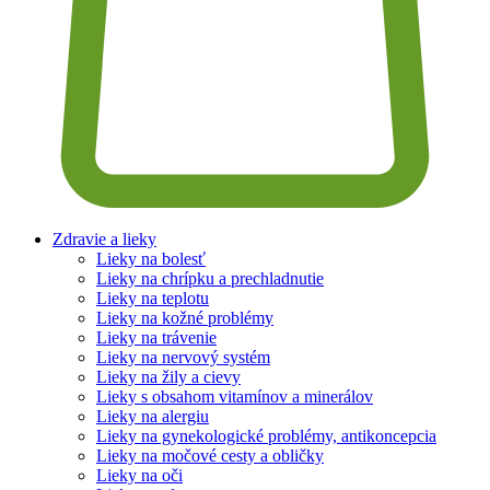
Zdravie a lieky
Lieky na bolesť
Lieky na chrípku a prechladnutie
Lieky na teplotu
Lieky na kožné problémy
Lieky na trávenie
Lieky na nervový systém
Lieky na žily a cievy
Lieky s obsahom vitamínov a minerálov
Lieky na alergiu
Lieky na gynekologické problémy, antikoncepcia
Lieky na močové cesty a obličky
Lieky na oči