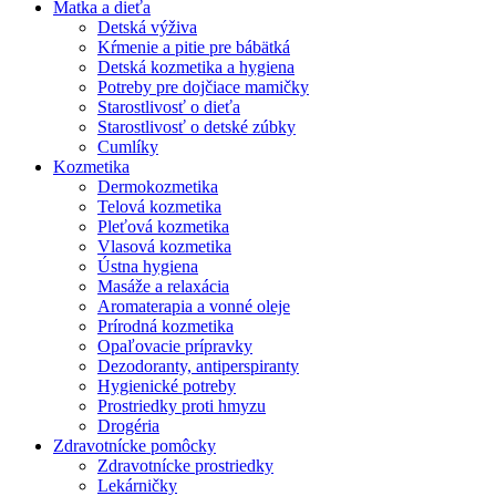
Matka a dieťa
Detská výživa
Kŕmenie a pitie pre bábätká
Detská kozmetika a hygiena
Potreby pre dojčiace mamičky
Starostlivosť o dieťa
Starostlivosť o detské zúbky
Cumlíky
Kozmetika
Dermokozmetika
Telová kozmetika
Pleťová kozmetika
Vlasová kozmetika
Ústna hygiena
Masáže a relaxácia
Aromaterapia a vonné oleje
Prírodná kozmetika
Opaľovacie prípravky
Dezodoranty, antiperspiranty
Hygienické potreby
Prostriedky proti hmyzu
Drogéria
Zdravotnícke pomôcky
Zdravotnícke prostriedky
Lekárničky