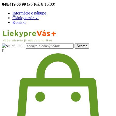
048/419 66 99
(Po-Pia: 8-16.00)
Informácie o nákupe
Články o zdraví
Kontakt