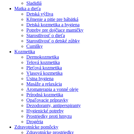
Sladidlá
Matka a dieťa
Detská výživa
Kŕmenie a pitie pre bábätká
Detská kozmetika a hygiena
Potreby pre dojčiace mamičky
Starostlivosť o dieťa
Starostlivosť o detské zúbky
Cumlíky
Kozmetika
Dermokozmetika
Telová kozmetika
Pleťová kozmetika
Vlasová kozmetika
Ústna hygiena
Masáže a relaxácia
Aromaterapia a vonné oleje
Prírodná kozmetika
Opaľovacie prípravky
Dezodoranty, antiperspiranty
Hygienické potreby
Prostriedky proti hmyzu
Drogéria
Zdravotnícke pomôcky
Zdravotnícke prostriedky