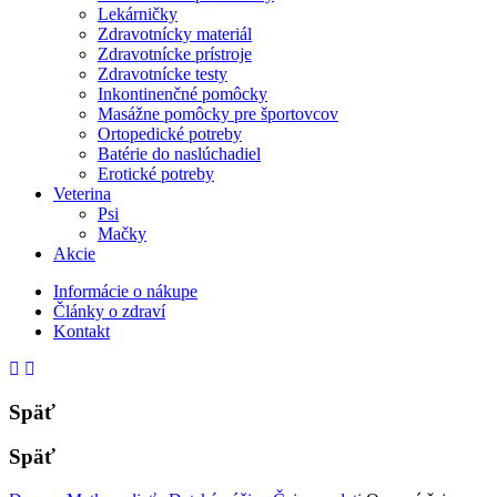
Lekárničky
Zdravotnícky materiál
Zdravotnícke prístroje
Zdravotnícke testy
Inkontinenčné pomôcky
Masážne pomôcky pre športovcov
Ortopedické potreby
Batérie do naslúchadiel
Erotické potreby
Veterina
Psi
Mačky
Akcie
Informácie o nákupe
Články o zdraví
Kontakt
Späť
Späť