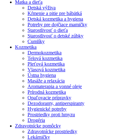
Matka a dieťa
Detská výživa
Kŕmenie a pitie pre bábätká
Detská kozmetika a hygiena
Potreby pre dojčiace mamičky
Starostlivosť o dieťa
Starostlivosť o detské zúbky
Cumlíky
Kozmetika
Dermokozmetika
Telová kozmetika
Pleťová kozmetika
Vlasová kozmetika
Ústna hygiena
Masáže a relaxácia
Aromaterapia a vonné oleje
Prírodná kozmetika
Opaľovacie prípravky
Dezodoranty, antiperspiranty
Hygienické potreby
Prostriedky proti hmyzu
Drogéria
Zdravotnícke pomôcky
Zdravotnícke prostriedky
Lekárničky