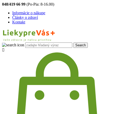
048/419 66 99
(Po-Pia: 8-16.00)
Informácie o nákupe
Články o zdraví
Kontakt