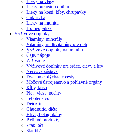
Lieky na vlasy
Lieky pre ústnu dutinu
Lieky na kosti, kĺby, chrupavky
Cukrovka
Lieky na imunitu
Homeopatiká
Výživové doplnky
Vitamíny, minerály
Vitamíny, multivitamíny pre deti
Výživové doplnky na imunitu
Čaje, nápoje
Zažívanie
Výživové doplnky pre srdce, cievy a krv
Nervová sústava
Dýchanie, dýchacie cesty
Močové ústrojenstvo a pohlavné orgány
Kĺby, kosti
Pleť, vlasy, nechty
Tehotenstvo
Detox tela
Chudnutie, diéta
Hliva, betaglukány
Bylinné produkty
Zrak, oči
Sladidlá