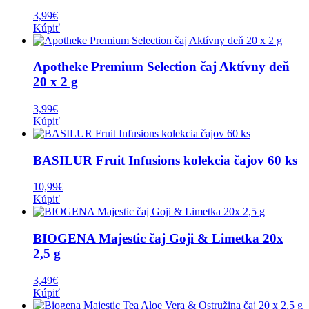
3,99
€
Kúpiť
Apotheke Premium Selection čaj Aktívny deň
20 x 2 g
3,99
€
Kúpiť
BASILUR Fruit Infusions kolekcia čajov 60 ks
10,99
€
Kúpiť
BIOGENA Majestic čaj Goji & Limetka 20x
2,5 g
3,49
€
Kúpiť