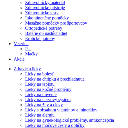
Zdravotnícky materiál
Zdravotnícke prístroje
Zdravotnícke testy
Inkontinenčné pomôcky
Masážne pomôcky pre športovcov
Ortopedické potreby
Batérie do naslúchadiel
Erotické potreby
Veterina
Psi
Mačky
Akcie
Zdravie a lieky
Lieky na bolesť
Lieky na chrípku a prechladnutie
Lieky na teplotu
Lieky na kožné problémy
Lieky na trávenie
Lieky na nervový systém
Lieky na žily a cievy
Lieky s obsahom vitamínov a minerálov
Lieky na alergiu
Lieky na gynekologické problémy, antikoncepcia
Lieky na močové cesty a obličky