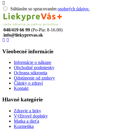
Súhlasím so spracovaním
osobných údajov.
048/419 66 99
(Po-Pia: 8-16.00)
info@liekyprevas.sk
Všeobecné informácie
Informácie o nákupe
Obchodné podmienky
Ochrana súkromia
Odstúpenie od zmluvy
Články o zdraví
Kontakt
Hlavné kategórie
Zdravie a lieky
Výživové doplnky
Matka a dieťa
Kozmetika