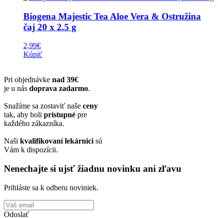
Biogena Majestic Tea Aloe Vera & Ostružina
čaj 20 x 2.5 g
2,99
€
Kúpiť
Pri objednávke
nad 39€
je u nás
doprava zadarmo
.
Snažíme sa zostaviť naše
ceny
tak, aby boli
prístupné
pre
každého zákazníka.
Naši
kvalifikovaní lekárnici
sú
Vám k dispozícii.
Nenechajte si ujsť žiadnu novinku ani zľavu
Prihláste sa k odberu noviniek.
Odoslať