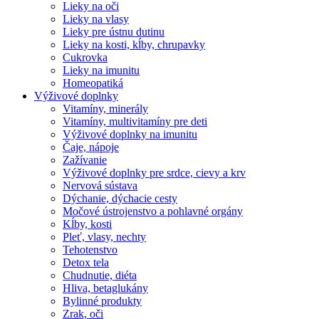
Lieky na oči
Lieky na vlasy
Lieky pre ústnu dutinu
Lieky na kosti, kĺby, chrupavky
Cukrovka
Lieky na imunitu
Homeopatiká
Výživové doplnky
Vitamíny, minerály
Vitamíny, multivitamíny pre deti
Výživové doplnky na imunitu
Čaje, nápoje
Zažívanie
Výživové doplnky pre srdce, cievy a krv
Nervová sústava
Dýchanie, dýchacie cesty
Močové ústrojenstvo a pohlavné orgány
Kĺby, kosti
Pleť, vlasy, nechty
Tehotenstvo
Detox tela
Chudnutie, diéta
Hliva, betaglukány
Bylinné produkty
Zrak, oči