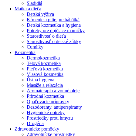
Sladidlá
Matka a dieťa
Detská výživa
Kŕmenie a pitie pre bábätká
Detská kozmetika a hygiena
Potreby pre dojčiace mamičky
Starostlivosť o dieťa
Starostlivosť o detské zúbky
Cumlíky
Kozmetika
Dermokozmetika
Telová kozmetika
Pleťová kozmetika
Vlasová kozmetika
Ústna hygiena
Masáže a relaxácia
Aromaterapia a vonné oleje
Prírodná kozmetika
Opaľovacie prípravky
Dezodoranty, antiperspiranty
Hygienické potreby
Prostriedky proti hmyzu
Drogéria
Zdravotnícke pomôcky
Zdravotnícke prostriedky