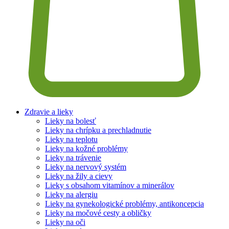
Zdravie a lieky
Lieky na bolesť
Lieky na chrípku a prechladnutie
Lieky na teplotu
Lieky na kožné problémy
Lieky na trávenie
Lieky na nervový systém
Lieky na žily a cievy
Lieky s obsahom vitamínov a minerálov
Lieky na alergiu
Lieky na gynekologické problémy, antikoncepcia
Lieky na močové cesty a obličky
Lieky na oči