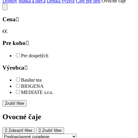
Domov
Matka a dieťa
Detská výživa
Čaje pre deti
Ovocné čaje
Cena
€
€
Pre koho
Pre dospelých
Výrobca
Basilur tea
BIOGENA
MEDIATE s.r.o.
Zrušiť filter
Ovocné čaje
Zobraziť filter
Zrušiť filter