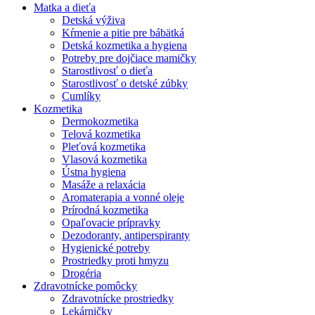
Matka a dieťa
Detská výživa
Kŕmenie a pitie pre bábätká
Detská kozmetika a hygiena
Potreby pre dojčiace mamičky
Starostlivosť o dieťa
Starostlivosť o detské zúbky
Cumlíky
Kozmetika
Dermokozmetika
Telová kozmetika
Pleťová kozmetika
Vlasová kozmetika
Ústna hygiena
Masáže a relaxácia
Aromaterapia a vonné oleje
Prírodná kozmetika
Opaľovacie prípravky
Dezodoranty, antiperspiranty
Hygienické potreby
Prostriedky proti hmyzu
Drogéria
Zdravotnícke pomôcky
Zdravotnícke prostriedky
Lekárničky