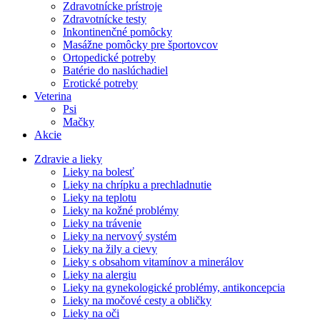
Zdravotnícke prístroje
Zdravotnícke testy
Inkontinenčné pomôcky
Masážne pomôcky pre športovcov
Ortopedické potreby
Batérie do naslúchadiel
Erotické potreby
Veterina
Psi
Mačky
Akcie
Zdravie a lieky
Lieky na bolesť
Lieky na chrípku a prechladnutie
Lieky na teplotu
Lieky na kožné problémy
Lieky na trávenie
Lieky na nervový systém
Lieky na žily a cievy
Lieky s obsahom vitamínov a minerálov
Lieky na alergiu
Lieky na gynekologické problémy, antikoncepcia
Lieky na močové cesty a obličky
Lieky na oči