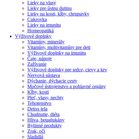
Lieky na vlasy
Lieky pre ústnu dutinu
Lieky na kosti, kĺby, chrupavky
Cukrovka
Lieky na imunitu
Homeopatiká
Výživové doplnky
Vitamíny, minerály
Vitamíny, multivitamíny pre deti
Výživové doplnky na imunitu
Čaje, nápoje
Zažívanie
Výživové doplnky pre srdce, cievy a krv
Nervová sústava
Dýchanie, dýchacie cesty
Močové ústrojenstvo a pohlavné orgány
Kĺby, kosti
Pleť, vlasy, nechty
Tehotenstvo
Detox tela
Chudnutie, diéta
Hliva, betaglukány
Bylinné produkty
Zrak, oči
Sladidlá