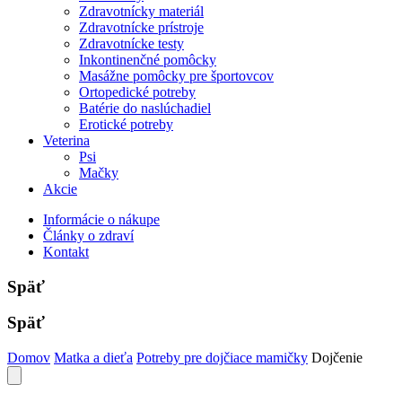
Zdravotnícky materiál
Zdravotnícke prístroje
Zdravotnícke testy
Inkontinenčné pomôcky
Masážne pomôcky pre športovcov
Ortopedické potreby
Batérie do naslúchadiel
Erotické potreby
Veterina
Psi
Mačky
Akcie
Informácie o nákupe
Články o zdraví
Kontakt
Späť
Späť
Domov
Matka a dieťa
Potreby pre dojčiace mamičky
Dojčenie