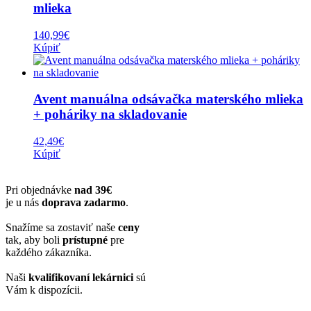
mlieka
140,99
€
Kúpiť
Avent manuálna odsávačka materského mlieka
+ poháriky na skladovanie
42,49
€
Kúpiť
Pri objednávke
nad 39€
je u nás
doprava zadarmo
.
Snažíme sa zostaviť naše
ceny
tak, aby boli
prístupné
pre
každého zákazníka.
Naši
kvalifikovaní lekárnici
sú
Vám k dispozícii.