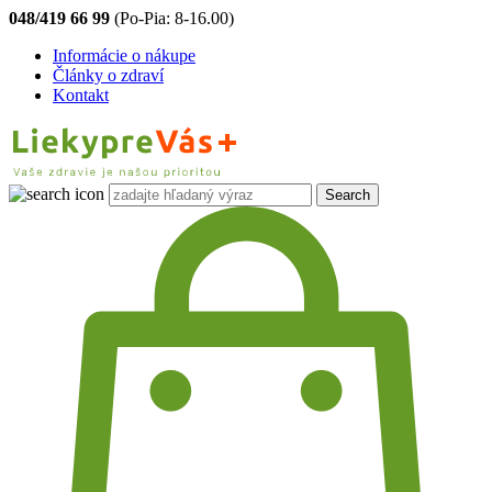
048/419 66 99
(Po-Pia: 8-16.00)
Informácie o nákupe
Články o zdraví
Kontakt