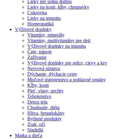
Lieky pre ústnu dutinu
Lieky na kosti, kĺby, chrupavky
Cukrovka
Lieky na imunitu
Homeopatiká
Výživové doplnky
Vitamíny, minerály
Vitamíny, multivitamíny pre deti
Výživové doplnky na imunitu
Čaje, nápoje
Zažívanie
Výživové doplnky pre srdce, cievy a krv
Nervová sústava
Dýchanie, dýchacie cesty
Močové ústrojenstvo a pohlavné orgány
Kĺby, kosti
Pleť, vlasy, nechty
Tehotenstvo
Detox tela
Chudnutie, diéta
Hliva, betaglukány
Bylinné produkty
Zrak, oči
Sladidlá
Matka a dieťa