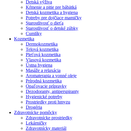
Detská výživa
Kŕmenie a pitie pre bábätká
Detská kozmetika a hygiena
Potreby pre dojčiace mamičky
Starostlivosť o dieťa
Starostlivosť o detské zúbky
Cumlíky
Kozmetika
Dermokozmetika
Telová kozmetika
Pleťová kozmetika
Vlasová kozmetika
Ústna hygiena
Masáže a relaxácia
Aromaterapia a vonné oleje
Prírodná kozmetika
Opaľovacie prípravky
Dezodoranty, antiperspiranty
Hygienické potreby
Prostriedky proti hmyzu
Drogéria
Zdravotnícke pomôcky
Zdravotnícke prostriedky
Lekárničky
Zdravotnícky materiál