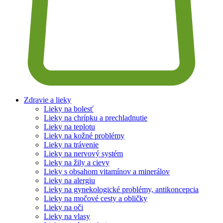
Zdravie a lieky
Lieky na bolesť
Lieky na chrípku a prechladnutie
Lieky na teplotu
Lieky na kožné problémy
Lieky na trávenie
Lieky na nervový systém
Lieky na žily a cievy
Lieky s obsahom vitamínov a minerálov
Lieky na alergiu
Lieky na gynekologické problémy, antikoncepcia
Lieky na močové cesty a obličky
Lieky na oči
Lieky na vlasy