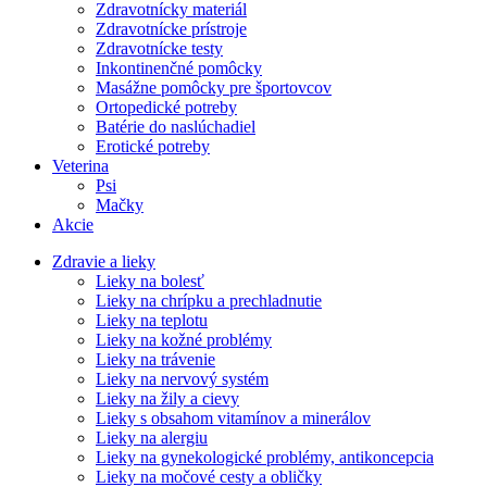
Zdravotnícky materiál
Zdravotnícke prístroje
Zdravotnícke testy
Inkontinenčné pomôcky
Masážne pomôcky pre športovcov
Ortopedické potreby
Batérie do naslúchadiel
Erotické potreby
Veterina
Psi
Mačky
Akcie
Zdravie a lieky
Lieky na bolesť
Lieky na chrípku a prechladnutie
Lieky na teplotu
Lieky na kožné problémy
Lieky na trávenie
Lieky na nervový systém
Lieky na žily a cievy
Lieky s obsahom vitamínov a minerálov
Lieky na alergiu
Lieky na gynekologické problémy, antikoncepcia
Lieky na močové cesty a obličky