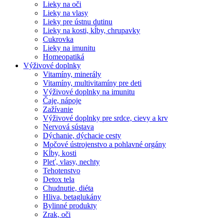
Lieky na oči
Lieky na vlasy
Lieky pre ústnu dutinu
Lieky na kosti, kĺby, chrupavky
Cukrovka
Lieky na imunitu
Homeopatiká
Výživové doplnky
Vitamíny, minerály
Vitamíny, multivitamíny pre deti
Výživové doplnky na imunitu
Čaje, nápoje
Zažívanie
Výživové doplnky pre srdce, cievy a krv
Nervová sústava
Dýchanie, dýchacie cesty
Močové ústrojenstvo a pohlavné orgány
Kĺby, kosti
Pleť, vlasy, nechty
Tehotenstvo
Detox tela
Chudnutie, diéta
Hliva, betaglukány
Bylinné produkty
Zrak, oči