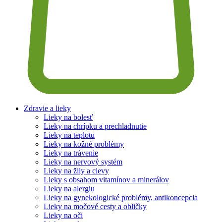
Zdravie a lieky
Lieky na bolesť
Lieky na chrípku a prechladnutie
Lieky na teplotu
Lieky na kožné problémy
Lieky na trávenie
Lieky na nervový systém
Lieky na žily a cievy
Lieky s obsahom vitamínov a minerálov
Lieky na alergiu
Lieky na gynekologické problémy, antikoncepcia
Lieky na močové cesty a obličky
Lieky na oči