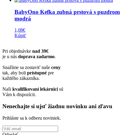
BabyOno Kefka zubná prstová s puzdrom
modrá
1,08
€
Kúpiť
Pri objednávke
nad 39€
je u nás
doprava zadarmo
.
Snažíme sa zostaviť naše
ceny
tak, aby boli
prístupné
pre
každého zákazníka.
Naši
kvalifikovaní lekárnici
sú
Vám k dispozícii.
Nenechajte si ujsť žiadnu novinku ani zľavu
Prihláste sa k odberu noviniek.
Odoslať