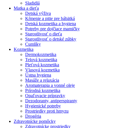
Sladidlá
Matka a dieťa
Detská výživa
Kŕmenie a pitie pre bábätká
Detská kozmetika a hygiena
Potreby pre dojčiace mamičky
Starostlivosť o dieťa
Starostlivosť o detské zúbky
Cumlíky
Kozmetika
Dermokozmetika
Telová kozmetika
Pleťová kozmetika
Vlasová kozmetika
Ústna hygiena
Masáže a relaxácia
Aromaterapia a vonné oleje
Prírodná kozmetika
Opaľovacie prípravky
Dezodoranty, antiperspiranty
Hygienické potreby
Prostriedky proti hmyzu
Drogéria
Zdravotnícke pomôcky
Zdravotnícke prostriedky