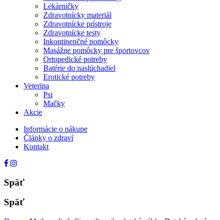
Lekárničky
Zdravotnícky materiál
Zdravotnícke prístroje
Zdravotnícke testy
Inkontinenčné pomôcky
Masážne pomôcky pre športovcov
Ortopedické potreby
Batérie do naslúchadiel
Erotické potreby
Veterina
Psi
Mačky
Akcie
Informácie o nákupe
Články o zdraví
Kontakt
Späť
Späť