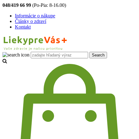
048/419 66 99
(Po-Pia: 8-16.00)
Informácie o nákupe
Články o zdraví
Kontakt