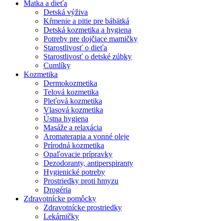
Matka a dieťa
Detská výživa
Kŕmenie a pitie pre bábätká
Detská kozmetika a hygiena
Potreby pre dojčiace mamičky
Starostlivosť o dieťa
Starostlivosť o detské zúbky
Cumlíky
Kozmetika
Dermokozmetika
Telová kozmetika
Pleťová kozmetika
Vlasová kozmetika
Ústna hygiena
Masáže a relaxácia
Aromaterapia a vonné oleje
Prírodná kozmetika
Opaľovacie prípravky
Dezodoranty, antiperspiranty
Hygienické potreby
Prostriedky proti hmyzu
Drogéria
Zdravotnícke pomôcky
Zdravotnícke prostriedky
Lekárničky