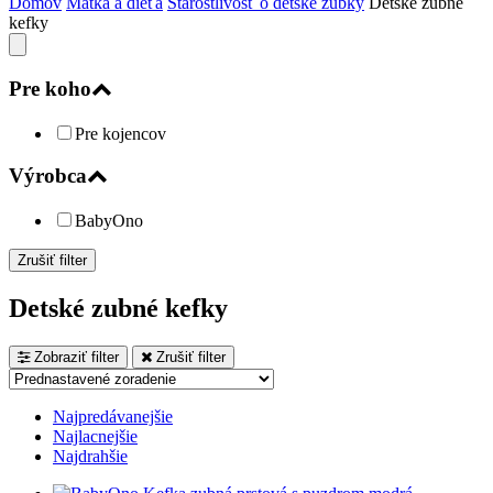
Domov
Matka a dieťa
Starostlivosť o detské zúbky
Detské zubné
kefky
Pre koho
Pre kojencov
Výrobca
BabyOno
Zrušiť filter
Detské zubné kefky
Zobraziť filter
Zrušiť filter
Najpredávanejšie
Najlacnejšie
Najdrahšie