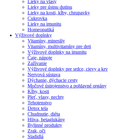
Lieky na vlasy
Lieky pre ústnu dutinu
Lieky na kosti, kĺby, chrupavky
Cukrovka
Lieky na imunitu
Homeopatiká
Výživové doplnky
Vitamíny, minerály
Vitamíny, multivitamíny pre deti
Výživové doplnky na imunitu
Čaje, nápoje
Zažívanie
Výživové doplnky pre srdce, cievy a krv
Nervová sústava
Dýchanie, dýchacie cesty
Močové ústrojenstvo a pohlavné orgány
Kĺby, kosti
Pleť, vlasy, nechty
Tehotenstvo
Detox tela
Chudnutie, diéta
Hliva, betaglukány
Bylinné produkty
Zrak, oči
Sladidlá