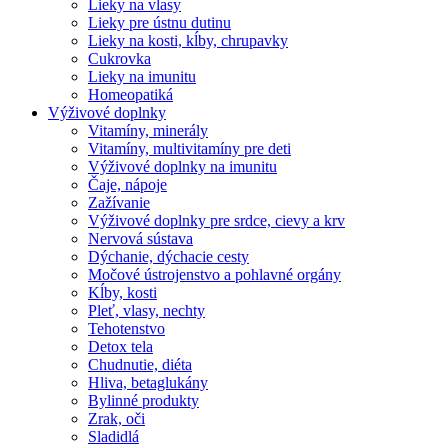
Lieky na vlasy
Lieky pre ústnu dutinu
Lieky na kosti, kĺby, chrupavky
Cukrovka
Lieky na imunitu
Homeopatiká
Výživové doplnky
Vitamíny, minerály
Vitamíny, multivitamíny pre deti
Výživové doplnky na imunitu
Čaje, nápoje
Zažívanie
Výživové doplnky pre srdce, cievy a krv
Nervová sústava
Dýchanie, dýchacie cesty
Močové ústrojenstvo a pohlavné orgány
Kĺby, kosti
Pleť, vlasy, nechty
Tehotenstvo
Detox tela
Chudnutie, diéta
Hliva, betaglukány
Bylinné produkty
Zrak, oči
Sladidlá