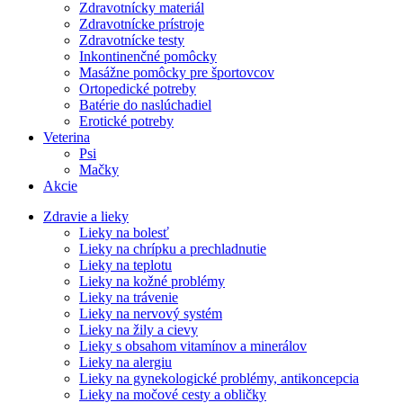
Zdravotnícky materiál
Zdravotnícke prístroje
Zdravotnícke testy
Inkontinenčné pomôcky
Masážne pomôcky pre športovcov
Ortopedické potreby
Batérie do naslúchadiel
Erotické potreby
Veterina
Psi
Mačky
Akcie
Zdravie a lieky
Lieky na bolesť
Lieky na chrípku a prechladnutie
Lieky na teplotu
Lieky na kožné problémy
Lieky na trávenie
Lieky na nervový systém
Lieky na žily a cievy
Lieky s obsahom vitamínov a minerálov
Lieky na alergiu
Lieky na gynekologické problémy, antikoncepcia
Lieky na močové cesty a obličky