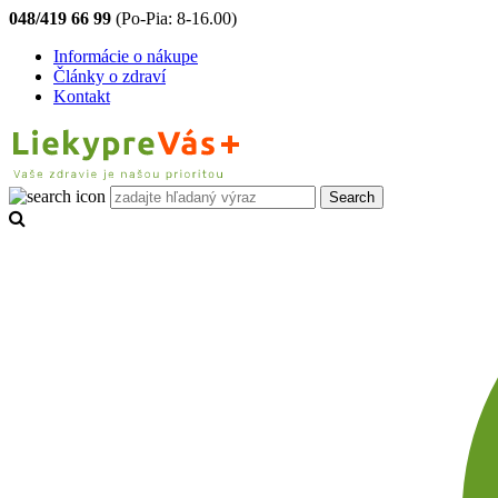
048/419 66 99
(Po-Pia: 8-16.00)
Informácie o nákupe
Články o zdraví
Kontakt