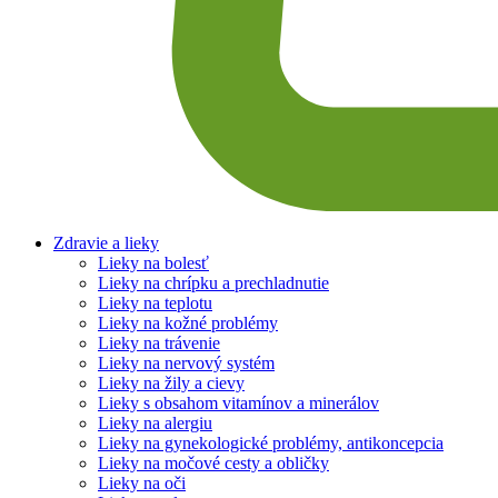
Zdravie a lieky
Lieky na bolesť
Lieky na chrípku a prechladnutie
Lieky na teplotu
Lieky na kožné problémy
Lieky na trávenie
Lieky na nervový systém
Lieky na žily a cievy
Lieky s obsahom vitamínov a minerálov
Lieky na alergiu
Lieky na gynekologické problémy, antikoncepcia
Lieky na močové cesty a obličky
Lieky na oči