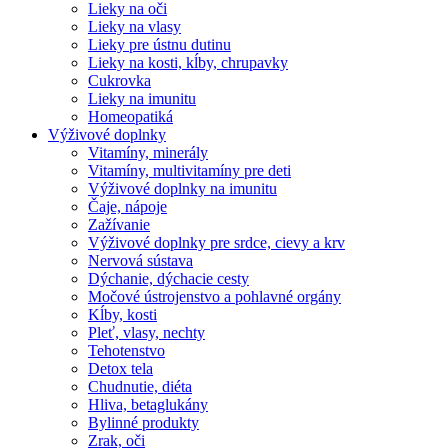
Lieky na oči
Lieky na vlasy
Lieky pre ústnu dutinu
Lieky na kosti, kĺby, chrupavky
Cukrovka
Lieky na imunitu
Homeopatiká
Výživové doplnky
Vitamíny, minerály
Vitamíny, multivitamíny pre deti
Výživové doplnky na imunitu
Čaje, nápoje
Zažívanie
Výživové doplnky pre srdce, cievy a krv
Nervová sústava
Dýchanie, dýchacie cesty
Močové ústrojenstvo a pohlavné orgány
Kĺby, kosti
Pleť, vlasy, nechty
Tehotenstvo
Detox tela
Chudnutie, diéta
Hliva, betaglukány
Bylinné produkty
Zrak, oči