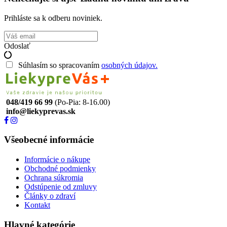
Prihláste sa k odberu noviniek.
Odoslať
Súhlasím so spracovaním
osobných údajov.
048/419 66 99
(Po-Pia: 8-16.00)
info@liekyprevas.sk
Všeobecné informácie
Informácie o nákupe
Obchodné podmienky
Ochrana súkromia
Odstúpenie od zmluvy
Články o zdraví
Kontakt
Hlavné kategórie