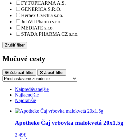
FYTOPHARMA A.S.
GENERICA S.R.O.
Herbex Czechia s.r.o.
JutaVit Pharma s.r.o.
MEDIATE s.r.o.
STADA PHARMA CZ s.r.o.
Zrušiť filter
Močové cesty
Zobraziť filter
Zrušiť filter
Najpredávanejšie
Najlacnejšie
Najdrahšie
Apotheke Čaj vrbovka malokvetá 20x1,5g
2,49
€