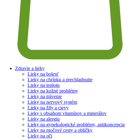
Zdravie a lieky
Lieky na bolesť
Lieky na chrípku a prechladnutie
Lieky na teplotu
Lieky na kožné problémy
Lieky na trávenie
Lieky na nervový systém
Lieky na žily a cievy
Lieky s obsahom vitamínov a minerálov
Lieky na alergiu
Lieky na gynekologické problémy, antikoncepcia
Lieky na močové cesty a obličky
Lieky na oči