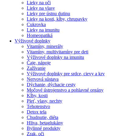
Lieky na oči
Lieky na vlasy
Lieky pre ústnu dutinu
Lieky na kosti, kĺby, chrupavky
Cukrovka
Lieky na imunitu
Homeopatiká
Výživové doplnky
Vitamíny, minerály
Vitamíny, multivitamíny pre deti
Výživové doplnky na imunitu
Čaje, nápoje
Zažívanie
Výživové doplnky pre srdce, cievy a krv
Nervová sústava
Dýchanie, dýchacie cesty
Močové ústrojenstvo a pohlavné orgány
Kĺby, kosti
Pleť, vlasy, nechty
Tehotenstvo
Detox tela
Chudnutie, diéta
Hliva, betaglukány
Bylinné produkty
Zrak, oči