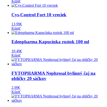
Kúpiť
Cys-Control Fort 10 vreciek
13,99
€
Kúpiť
Edenpharma Kapucínka roztok 100 ml
10,49
€
Kúpiť
FYTOPHARMA Nephrosal bylinný čaj na
obličky 20 sáčkov
2,99
€
Kúpiť