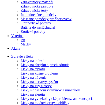
Zdravotnícky materiál
Zdravotnícke prístroje
Zdravotnícke testy
Inkontinenčné pomôcky
Masážne pomôcky pre športovcov
Ortopedické potreby
Batérie do naslúchadiel
Erotické potreby
Veterina
Psi
Mačky
Akcie
Zdravie a lieky
Lieky na bolesť
Lieky na chrípku a prechladnutie
Lieky na teplotu
Lieky na kožné problémy
Lieky na trávenie
Lieky na nervový systém
Lieky na žily a cievy
Lieky s obsahom vitamínov a minerálov
Lieky na alergiu
Lieky na gynekologické problémy, antikoncepcia
Lieky na močové cesty a obličky