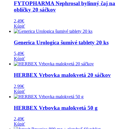
FYTOPHARMA Nephrosal bylinný čaj na
obličky 20 sáčkov
2,49
€
Kúpiť
Generica Urologica šumivé tablety 20 ks
5,49
€
Kúpiť
HERBEX Vrbovka malokvetá 20 sáčkov
2,99
€
Kúpiť
HERBEX Vrbovka malokvetá 50 g
2,49
€
Kúpiť