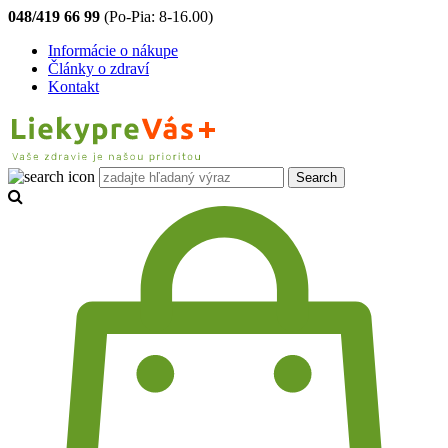
048/419 66 99
(Po-Pia: 8-16.00)
Informácie o nákupe
Články o zdraví
Kontakt