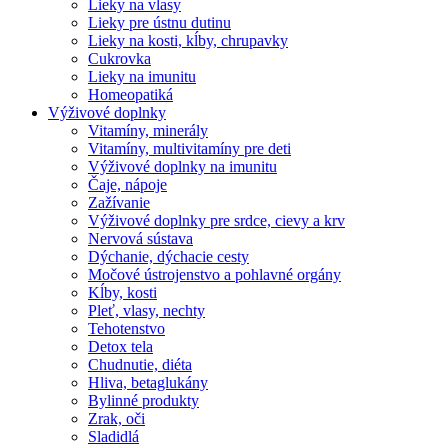
Lieky na vlasy
Lieky pre ústnu dutinu
Lieky na kosti, kĺby, chrupavky
Cukrovka
Lieky na imunitu
Homeopatiká
Výživové doplnky
Vitamíny, minerály
Vitamíny, multivitamíny pre deti
Výživové doplnky na imunitu
Čaje, nápoje
Zažívanie
Výživové doplnky pre srdce, cievy a krv
Nervová sústava
Dýchanie, dýchacie cesty
Močové ústrojenstvo a pohlavné orgány
Kĺby, kosti
Pleť, vlasy, nechty
Tehotenstvo
Detox tela
Chudnutie, diéta
Hliva, betaglukány
Bylinné produkty
Zrak, oči
Sladidlá