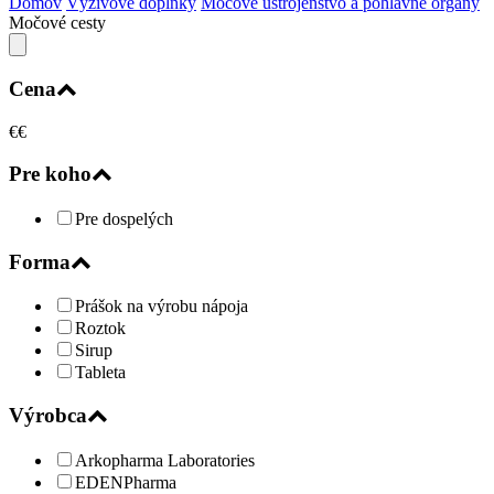
Domov
Výživové doplnky
Močové ústrojenstvo a pohlavné orgány
Močové cesty
Cena
€
€
Pre koho
Pre dospelých
Forma
Prášok na výrobu nápoja
Roztok
Sirup
Tableta
Výrobca
Arkopharma Laboratories
EDENPharma