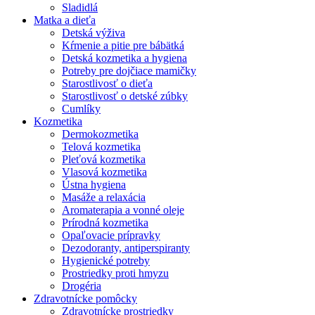
Sladidlá
Matka a dieťa
Detská výživa
Kŕmenie a pitie pre bábätká
Detská kozmetika a hygiena
Potreby pre dojčiace mamičky
Starostlivosť o dieťa
Starostlivosť o detské zúbky
Cumlíky
Kozmetika
Dermokozmetika
Telová kozmetika
Pleťová kozmetika
Vlasová kozmetika
Ústna hygiena
Masáže a relaxácia
Aromaterapia a vonné oleje
Prírodná kozmetika
Opaľovacie prípravky
Dezodoranty, antiperspiranty
Hygienické potreby
Prostriedky proti hmyzu
Drogéria
Zdravotnícke pomôcky
Zdravotnícke prostriedky