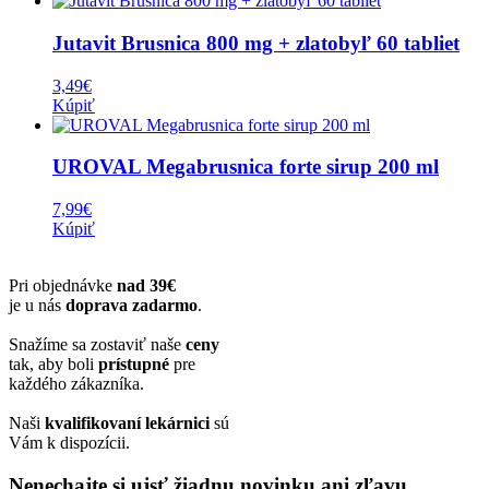
Jutavit Brusnica 800 mg + zlatobyľ 60 tabliet
3,49
€
Kúpiť
UROVAL Megabrusnica forte sirup 200 ml
7,99
€
Kúpiť
Pri objednávke
nad 39€
je u nás
doprava zadarmo
.
Snažíme sa zostaviť naše
ceny
tak, aby boli
prístupné
pre
každého zákazníka.
Naši
kvalifikovaní lekárnici
sú
Vám k dispozícii.
Nenechajte si ujsť žiadnu novinku ani zľavu