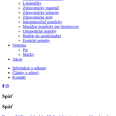
Lekárničky
Zdravotnícky materiál
Zdravotnícke prístroje
Zdravotnícke testy
Inkontinenčné pomôcky
Masážne pomôcky pre športovcov
Ortopedické potreby
Batérie do naslúchadiel
Erotické potreby
Veterina
Psi
Mačky
Akcie
Informácie o nákupe
Články o zdraví
Kontakt
Späť
Späť