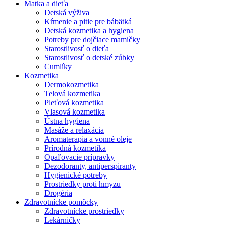
Matka a dieťa
Detská výživa
Kŕmenie a pitie pre bábätká
Detská kozmetika a hygiena
Potreby pre dojčiace mamičky
Starostlivosť o dieťa
Starostlivosť o detské zúbky
Cumlíky
Kozmetika
Dermokozmetika
Telová kozmetika
Pleťová kozmetika
Vlasová kozmetika
Ústna hygiena
Masáže a relaxácia
Aromaterapia a vonné oleje
Prírodná kozmetika
Opaľovacie prípravky
Dezodoranty, antiperspiranty
Hygienické potreby
Prostriedky proti hmyzu
Drogéria
Zdravotnícke pomôcky
Zdravotnícke prostriedky
Lekárničky