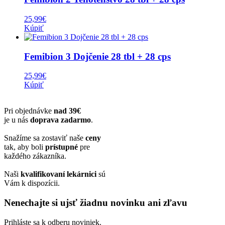
25,99
€
Kúpiť
Femibion 3 Dojčenie 28 tbl + 28 cps
25,99
€
Kúpiť
Pri objednávke
nad 39€
je u nás
doprava zadarmo
.
Snažíme sa zostaviť naše
ceny
tak, aby boli
prístupné
pre
každého zákazníka.
Naši
kvalifikovaní lekárnici
sú
Vám k dispozícii.
Nenechajte si ujsť žiadnu novinku ani zľavu
Prihláste sa k odberu noviniek.