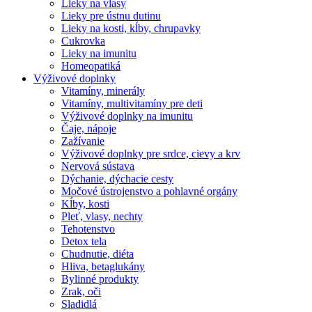
Lieky na vlasy
Lieky pre ústnu dutinu
Lieky na kosti, kĺby, chrupavky
Cukrovka
Lieky na imunitu
Homeopatiká
Výživové doplnky
Vitamíny, minerály
Vitamíny, multivitamíny pre deti
Výživové doplnky na imunitu
Čaje, nápoje
Zažívanie
Výživové doplnky pre srdce, cievy a krv
Nervová sústava
Dýchanie, dýchacie cesty
Močové ústrojenstvo a pohlavné orgány
Kĺby, kosti
Pleť, vlasy, nechty
Tehotenstvo
Detox tela
Chudnutie, diéta
Hliva, betaglukány
Bylinné produkty
Zrak, oči
Sladidlá