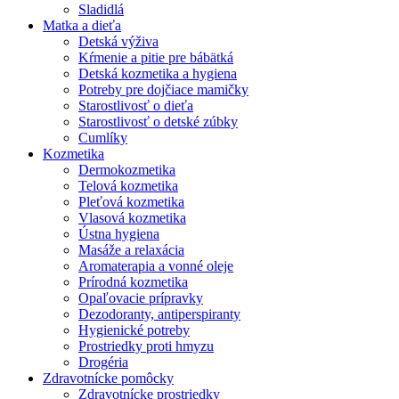
Sladidlá
Matka a dieťa
Detská výživa
Kŕmenie a pitie pre bábätká
Detská kozmetika a hygiena
Potreby pre dojčiace mamičky
Starostlivosť o dieťa
Starostlivosť o detské zúbky
Cumlíky
Kozmetika
Dermokozmetika
Telová kozmetika
Pleťová kozmetika
Vlasová kozmetika
Ústna hygiena
Masáže a relaxácia
Aromaterapia a vonné oleje
Prírodná kozmetika
Opaľovacie prípravky
Dezodoranty, antiperspiranty
Hygienické potreby
Prostriedky proti hmyzu
Drogéria
Zdravotnícke pomôcky
Zdravotnícke prostriedky