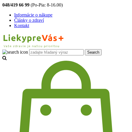
048/419 66 99
(Po-Pia: 8-16.00)
Informácie o nákupe
Články o zdraví
Kontakt