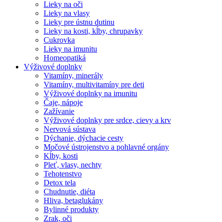
Lieky na oči
Lieky na vlasy
Lieky pre ústnu dutinu
Lieky na kosti, kĺby, chrupavky
Cukrovka
Lieky na imunitu
Homeopatiká
Výživové doplnky
Vitamíny, minerály
Vitamíny, multivitamíny pre deti
Výživové doplnky na imunitu
Čaje, nápoje
Zažívanie
Výživové doplnky pre srdce, cievy a krv
Nervová sústava
Dýchanie, dýchacie cesty
Močové ústrojenstvo a pohlavné orgány
Kĺby, kosti
Pleť, vlasy, nechty
Tehotenstvo
Detox tela
Chudnutie, diéta
Hliva, betaglukány
Bylinné produkty
Zrak, oči