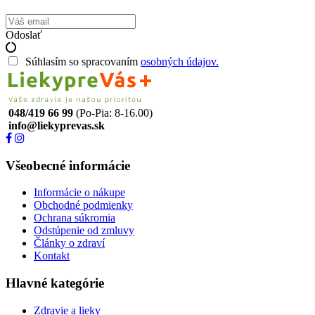
Odoslať
Súhlasím so spracovaním
osobných údajov.
048/419 66 99
(Po-Pia: 8-16.00)
info@liekyprevas.sk
Všeobecné informácie
Informácie o nákupe
Obchodné podmienky
Ochrana súkromia
Odstúpenie od zmluvy
Články o zdraví
Kontakt
Hlavné kategórie
Zdravie a lieky