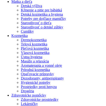
Matka a dieťa
Detská výživa
Kŕmenie a pitie pre bábätká
Detská kozmetika a hygiena
Potreby pre dojčiace mamičky
Starostlivosť o dieťa
Starostlivosť o detské zúbky
Cumlíky
Kozmetika
Dermokozmetika
Telová kozmetika
Pleťová kozmetika
Vlasová kozmetika
Ústna hygiena
Masáže a relaxácia
Aromaterapia a vonné oleje
Prírodná kozmetika
Opaľovacie prípravky
Dezodoranty, antiperspiranty
Hygienické potreby
Prostriedky proti hmyzu
Drogéria
Zdravotnícke pomôcky
Zdravotnícke prostriedky
Lekárničky