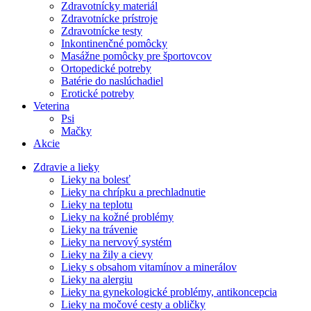
Zdravotnícky materiál
Zdravotnícke prístroje
Zdravotnícke testy
Inkontinenčné pomôcky
Masážne pomôcky pre športovcov
Ortopedické potreby
Batérie do naslúchadiel
Erotické potreby
Veterina
Psi
Mačky
Akcie
Zdravie a lieky
Lieky na bolesť
Lieky na chrípku a prechladnutie
Lieky na teplotu
Lieky na kožné problémy
Lieky na trávenie
Lieky na nervový systém
Lieky na žily a cievy
Lieky s obsahom vitamínov a minerálov
Lieky na alergiu
Lieky na gynekologické problémy, antikoncepcia
Lieky na močové cesty a obličky