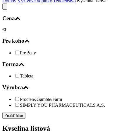
Domov
Výživové doplnky
Tehotenstvo
Kyselina listová
Cena
€
€
Pre koho
Pre ženy
Forma
Tableta
Výrobca
Procter&Gamble/Farm
SIMPLY YOU PHARMACEUTICALS A.S.
Zrušiť filter
Kyselina listová