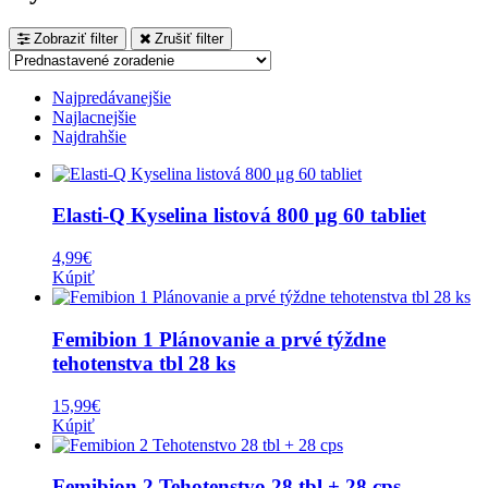
Zobraziť filter
Zrušiť filter
Najpredávanejšie
Najlacnejšie
Najdrahšie
Elasti-Q Kyselina listová 800 μg 60 tabliet
4,99
€
Kúpiť
Femibion 1 Plánovanie a prvé týždne
tehotenstva tbl 28 ks
15,99
€
Kúpiť
Femibion 2 Tehotenstvo 28 tbl + 28 cps