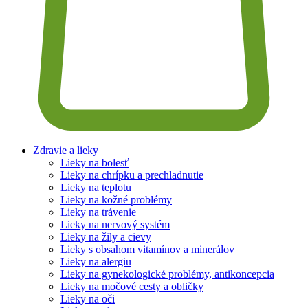
Zdravie a lieky
Lieky na bolesť
Lieky na chrípku a prechladnutie
Lieky na teplotu
Lieky na kožné problémy
Lieky na trávenie
Lieky na nervový systém
Lieky na žily a cievy
Lieky s obsahom vitamínov a minerálov
Lieky na alergiu
Lieky na gynekologické problémy, antikoncepcia
Lieky na močové cesty a obličky
Lieky na oči