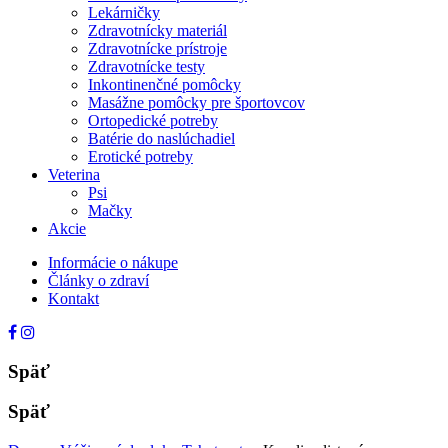
Lekárničky
Zdravotnícky materiál
Zdravotnícke prístroje
Zdravotnícke testy
Inkontinenčné pomôcky
Masážne pomôcky pre športovcov
Ortopedické potreby
Batérie do naslúchadiel
Erotické potreby
Veterina
Psi
Mačky
Akcie
Informácie o nákupe
Články o zdraví
Kontakt
Späť
Späť