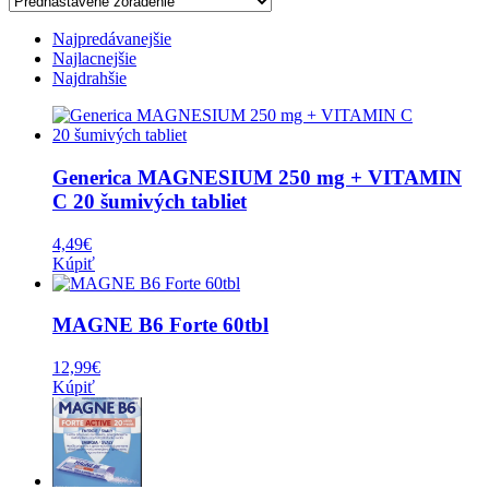
Najpredávanejšie
Najlacnejšie
Najdrahšie
Generica MAGNESIUM 250 mg + VITAMIN
C 20 šumivých tabliet
4,49
€
Kúpiť
MAGNE B6 Forte 60tbl
12,99
€
Kúpiť