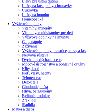
Lieky pre ústnu dutinu
Lieky na kosti, kĺby, chrupavky
Cukrovka
Lieky na imunitu
Homeopatiká
Výživové doplnky
Vitamíny, minerály
Vitamíny, multivitamíny pre deti
Výživové doplnky na imunitu
Čaje, nápoje
Zažívanie
Výživové doplnky pre srdce, cievy a krv
Nervová sústava
Dýchanie, dýchacie cesty
Močové ústrojenstvo a pohlavné orgány
Kĺby, kosti
Pleť, vlasy, nechty
Tehotenstvo
Detox tela
Chudnutie, diéta
Hliva, betaglukány
Bylinné produkty
Zrak, oči
Sladidlá
Matka a dieťa