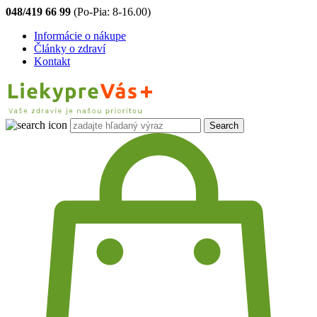
048/419 66 99
(Po-Pia: 8-16.00)
Informácie o nákupe
Články o zdraví
Kontakt