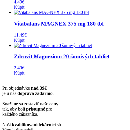
4,49
€
Kúpiť
Vitabalans MAGNEX 375 mg 180 tbl
11,49
€
Kúpiť
Zdrovit Magnezium 20 šumivých tabliet
2,49
€
Kúpiť
Pri objednávke
nad 39€
je u nás
doprava zadarmo
.
Snažíme sa zostaviť naše
ceny
tak, aby boli
prístupné
pre
každého zákazníka.
Naši
kvalifikovaní lekárnici
sú
Vám k dispozícii.