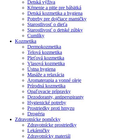
Detská výživa
Kŕmenie a pitie pre bábätká
Detská kozmetika a hygiena
Potreby pre dojčiace mamičky
Starostlivosť o dieťa
Starostlivosť o detské zúbky
Cumlíky
Kozmetika
Dermokozmetika
Telová kozmetika
Pleťová kozmetika
Vlasová kozmetika
Ústna hygiena
Masáže a relaxácia
Aromaterapia a vonné oleje
Prírodná kozmetika
Opaľovacie prípravky
Dezodoranty, antiperspiranty
Hygienické potreby
Prostriedky proti hmyzu
Drogéria
Zdravotnícke pomôcky
Zdravotnícke prostriedky
Lekárničky
Zdravotnícky materiál