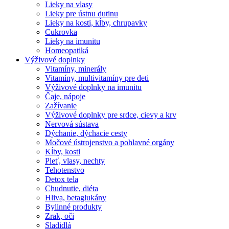
Lieky na vlasy
Lieky pre ústnu dutinu
Lieky na kosti, kĺby, chrupavky
Cukrovka
Lieky na imunitu
Homeopatiká
Výživové doplnky
Vitamíny, minerály
Vitamíny, multivitamíny pre deti
Výživové doplnky na imunitu
Čaje, nápoje
Zažívanie
Výživové doplnky pre srdce, cievy a krv
Nervová sústava
Dýchanie, dýchacie cesty
Močové ústrojenstvo a pohlavné orgány
Kĺby, kosti
Pleť, vlasy, nechty
Tehotenstvo
Detox tela
Chudnutie, diéta
Hliva, betaglukány
Bylinné produkty
Zrak, oči
Sladidlá