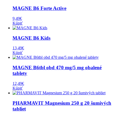
MAGNE B6 Forte Active
9,49
€
Kúpiť
MAGNE B6 Kids
13,49
€
Kúpiť
MAGNE B6tbl obd 470 mg/5 mg obalené
tablety
12,49
€
Kúpiť
PHARMAVIT Magnesium 250 g 20 šumivých
tabliet