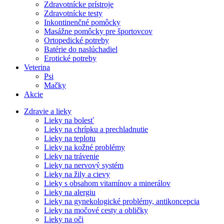
Zdravotnícke prístroje
Zdravotnícke testy
Inkontinenčné pomôcky
Masážne pomôcky pre športovcov
Ortopedické potreby
Batérie do naslúchadiel
Erotické potreby
Veterina
Psi
Mačky
Akcie
Zdravie a lieky
Lieky na bolesť
Lieky na chrípku a prechladnutie
Lieky na teplotu
Lieky na kožné problémy
Lieky na trávenie
Lieky na nervový systém
Lieky na žily a cievy
Lieky s obsahom vitamínov a minerálov
Lieky na alergiu
Lieky na gynekologické problémy, antikoncepcia
Lieky na močové cesty a obličky
Lieky na oči