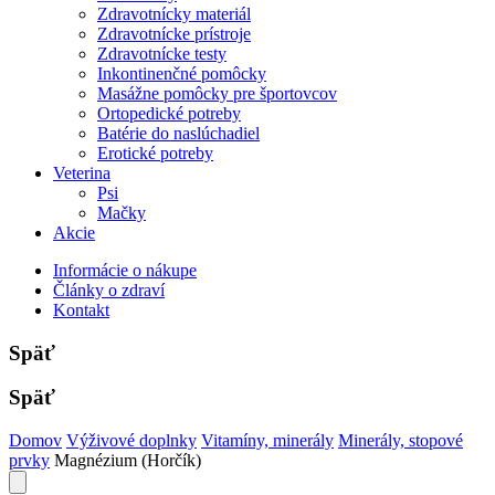
Zdravotnícky materiál
Zdravotnícke prístroje
Zdravotnícke testy
Inkontinenčné pomôcky
Masážne pomôcky pre športovcov
Ortopedické potreby
Batérie do naslúchadiel
Erotické potreby
Veterina
Psi
Mačky
Akcie
Informácie o nákupe
Články o zdraví
Kontakt
Späť
Späť
Domov
Výživové doplnky
Vitamíny, minerály
Minerály, stopové
prvky
Magnézium (Horčík)