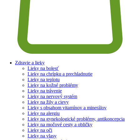
Zdravie a lieky
Lieky na bolesť
Lieky na chrípku a prechladnutie
Lieky na teplotu
Lieky na kožné problémy
Lieky na trávenie
Lieky na nervový systém
Lieky na žily a cievy
Lieky s obsahom vitamínov a minerálov
Lieky na alergiu
Lieky na gynekologické problémy, antikoncepcia
Lieky na močové cesty a obličky
Lieky na oči
Lieky na vlasy