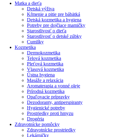
Matka a dieťa
Detská výživa
Kŕmenie a pitie pre bábätká
Detská kozmetika a hygiena
Potreby pre dojčiace mamičky
Starostlivosť o dieťa
Starostlivosť o detské zúbky
Cumlíky
Kozmetika
Dermokozmetika
Telová kozmetika
Pleťová kozmetika
Vlasová kozmetika
Ústna hygiena
Masáže a relaxácia
Aromaterapia a vonné oleje
Prírodná kozmetika
Opaľovacie prípravky
Dezodoranty, antiperspiranty
Hygienické potreby
Prostriedky proti hmyzu
Drogéria
Zdravotnícke pomôcky
Zdravotnícke prostriedky
Lekárničky