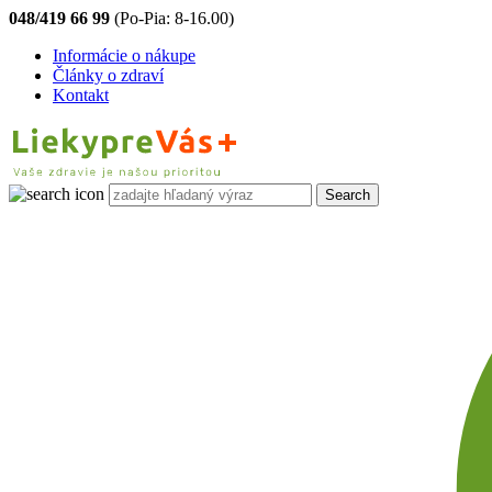
048/419 66 99
(Po-Pia: 8-16.00)
Informácie o nákupe
Články o zdraví
Kontakt