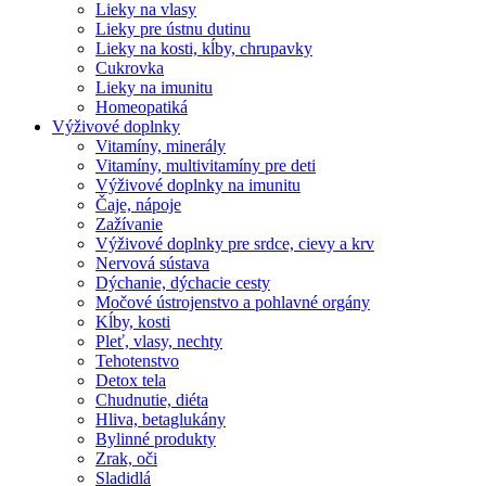
Lieky na vlasy
Lieky pre ústnu dutinu
Lieky na kosti, kĺby, chrupavky
Cukrovka
Lieky na imunitu
Homeopatiká
Výživové doplnky
Vitamíny, minerály
Vitamíny, multivitamíny pre deti
Výživové doplnky na imunitu
Čaje, nápoje
Zažívanie
Výživové doplnky pre srdce, cievy a krv
Nervová sústava
Dýchanie, dýchacie cesty
Močové ústrojenstvo a pohlavné orgány
Kĺby, kosti
Pleť, vlasy, nechty
Tehotenstvo
Detox tela
Chudnutie, diéta
Hliva, betaglukány
Bylinné produkty
Zrak, oči
Sladidlá