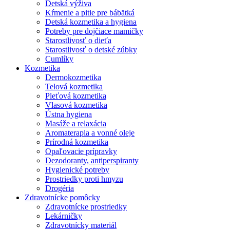
Detská výživa
Kŕmenie a pitie pre bábätká
Detská kozmetika a hygiena
Potreby pre dojčiace mamičky
Starostlivosť o dieťa
Starostlivosť o detské zúbky
Cumlíky
Kozmetika
Dermokozmetika
Telová kozmetika
Pleťová kozmetika
Vlasová kozmetika
Ústna hygiena
Masáže a relaxácia
Aromaterapia a vonné oleje
Prírodná kozmetika
Opaľovacie prípravky
Dezodoranty, antiperspiranty
Hygienické potreby
Prostriedky proti hmyzu
Drogéria
Zdravotnícke pomôcky
Zdravotnícke prostriedky
Lekárničky
Zdravotnícky materiál