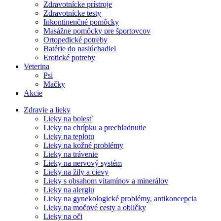
Zdravotnícke prístroje
Zdravotnícke testy
Inkontinenčné pomôcky
Masážne pomôcky pre športovcov
Ortopedické potreby
Batérie do naslúchadiel
Erotické potreby
Veterina
Psi
Mačky
Akcie
Zdravie a lieky
Lieky na bolesť
Lieky na chrípku a prechladnutie
Lieky na teplotu
Lieky na kožné problémy
Lieky na trávenie
Lieky na nervový systém
Lieky na žily a cievy
Lieky s obsahom vitamínov a minerálov
Lieky na alergiu
Lieky na gynekologické problémy, antikoncepcia
Lieky na močové cesty a obličky
Lieky na oči