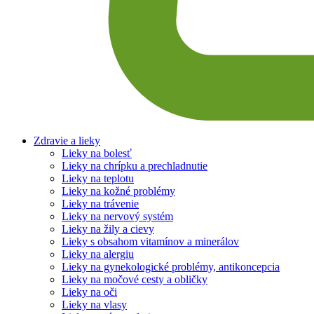
Zdravie a lieky
Lieky na bolesť
Lieky na chrípku a prechladnutie
Lieky na teplotu
Lieky na kožné problémy
Lieky na trávenie
Lieky na nervový systém
Lieky na žily a cievy
Lieky s obsahom vitamínov a minerálov
Lieky na alergiu
Lieky na gynekologické problémy, antikoncepcia
Lieky na močové cesty a obličky
Lieky na oči
Lieky na vlasy