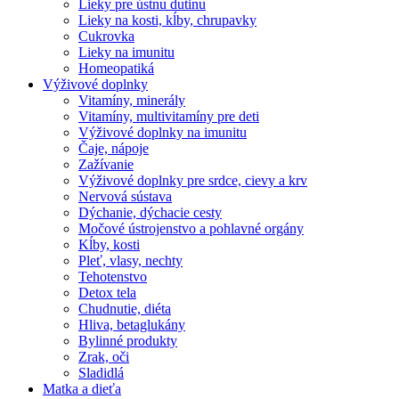
Lieky pre ústnu dutinu
Lieky na kosti, kĺby, chrupavky
Cukrovka
Lieky na imunitu
Homeopatiká
Výživové doplnky
Vitamíny, minerály
Vitamíny, multivitamíny pre deti
Výživové doplnky na imunitu
Čaje, nápoje
Zažívanie
Výživové doplnky pre srdce, cievy a krv
Nervová sústava
Dýchanie, dýchacie cesty
Močové ústrojenstvo a pohlavné orgány
Kĺby, kosti
Pleť, vlasy, nechty
Tehotenstvo
Detox tela
Chudnutie, diéta
Hliva, betaglukány
Bylinné produkty
Zrak, oči
Sladidlá
Matka a dieťa