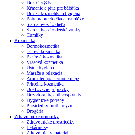
Detská výživa
Kŕmenie a pitie pre bábätká
Detská kozmetika a hygiena
Potreby pre dojčiace mamičky
Starostlivosť o dieťa
Starostlivosť o detské zúbky
Cumlíky
Kozmetika
Dermokozmetika
Telová kozmetika
Pleťová kozmetika
Vlasová kozmetika
Ústna hygiena
Masáže a relaxácia
Aromaterapia a vonné oleje
Prírodná kozmetika
Opaľovacie prípravky
Dezodoranty, antiperspiranty
Hygienické potreby
Prostriedky proti hmyzu
Drogéria
Zdravotnícke pomôcky
Zdravotnícke prostriedky
Lekárničky
Zdravotnícky materiál