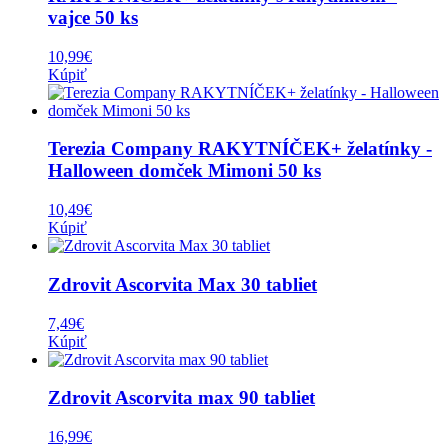
vajce 50 ks
10,99
€
Kúpiť
Terezia Company RAKYTNÍČEK+ želatínky -
Halloween domček Mimoni 50 ks
10,49
€
Kúpiť
Zdrovit Ascorvita Max 30 tabliet
7,49
€
Kúpiť
Zdrovit Ascorvita max 90 tabliet
16,99
€