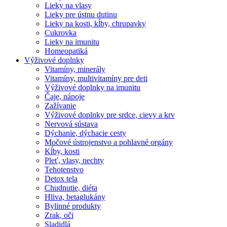
Lieky na vlasy
Lieky pre ústnu dutinu
Lieky na kosti, kĺby, chrupavky
Cukrovka
Lieky na imunitu
Homeopatiká
Výživové doplnky
Vitamíny, minerály
Vitamíny, multivitamíny pre deti
Výživové doplnky na imunitu
Čaje, nápoje
Zažívanie
Výživové doplnky pre srdce, cievy a krv
Nervová sústava
Dýchanie, dýchacie cesty
Močové ústrojenstvo a pohlavné orgány
Kĺby, kosti
Pleť, vlasy, nechty
Tehotenstvo
Detox tela
Chudnutie, diéta
Hliva, betaglukány
Bylinné produkty
Zrak, oči
Sladidlá