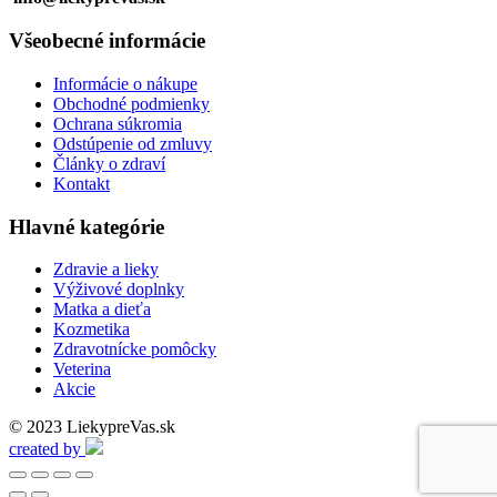
Všeobecné informácie
Informácie o nákupe
Obchodné podmienky
Ochrana súkromia
Odstúpenie od zmluvy
Články o zdraví
Kontakt
Hlavné kategórie
Zdravie a lieky
Výživové doplnky
Matka a dieťa
Kozmetika
Zdravotnícke pomôcky
Veterina
Akcie
© 2023 LiekypreVas.sk
created by