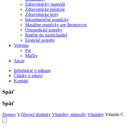
Zdravotnícky materiál
Zdravotnícke prístroje
Zdravotnícke testy
Inkontinenčné pomôcky
Masážne pomôcky pre športovcov
Ortopedické potreby
Batérie do naslúchadiel
Erotické potreby
Veterina
Psi
Mačky
Akcie
Informácie o nákupe
Články o zdraví
Kontakt
Späť
Späť
Domov
Výživové doplnky
Vitamíny, minerály
Vitamíny
Vitamín C