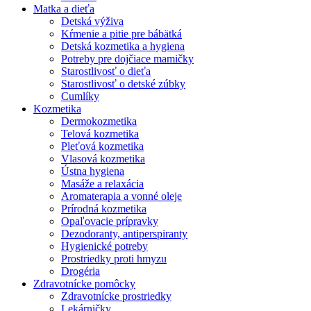
Matka a dieťa
Detská výživa
Kŕmenie a pitie pre bábätká
Detská kozmetika a hygiena
Potreby pre dojčiace mamičky
Starostlivosť o dieťa
Starostlivosť o detské zúbky
Cumlíky
Kozmetika
Dermokozmetika
Telová kozmetika
Pleťová kozmetika
Vlasová kozmetika
Ústna hygiena
Masáže a relaxácia
Aromaterapia a vonné oleje
Prírodná kozmetika
Opaľovacie prípravky
Dezodoranty, antiperspiranty
Hygienické potreby
Prostriedky proti hmyzu
Drogéria
Zdravotnícke pomôcky
Zdravotnícke prostriedky
Lekárničky