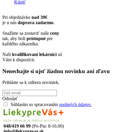
Kúpiť
Pri objednávke
nad 39€
je u nás
doprava zadarmo
.
Snažíme sa zostaviť naše
ceny
tak, aby boli
prístupné
pre
každého zákazníka.
Naši
kvalifikovaní lekárnici
sú
Vám k dispozícii.
Nenechajte si ujsť žiadnu novinku ani zľavu
Prihláste sa k odberu noviniek.
Odoslať
Súhlasím so spracovaním
osobných údajov.
048/419 66 99
(Po-Pia: 8-16.00)
info@liekyprevas.sk