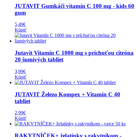
JUTAVIT Gumkáči vitamín C 100 mg - kids 60
gum
5,49
€
Kúpiť
Jutavit Vitamín C 1000 mg s príchuťou citróna
20 šumivých tabliet
3,99
€
Kúpiť
JUTAVIT Železo Kompex + Vitamín C 40
tabliet
2,99
€
Kúpiť
RAKYTNÍČEK+ želatínky s rakytníkom -