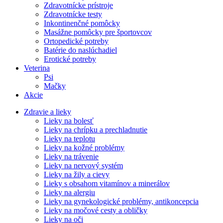
Zdravotnícke prístroje
Zdravotnícke testy
Inkontinenčné pomôcky
Masážne pomôcky pre športovcov
Ortopedické potreby
Batérie do naslúchadiel
Erotické potreby
Veterina
Psi
Mačky
Akcie
Zdravie a lieky
Lieky na bolesť
Lieky na chrípku a prechladnutie
Lieky na teplotu
Lieky na kožné problémy
Lieky na trávenie
Lieky na nervový systém
Lieky na žily a cievy
Lieky s obsahom vitamínov a minerálov
Lieky na alergiu
Lieky na gynekologické problémy, antikoncepcia
Lieky na močové cesty a obličky
Lieky na oči