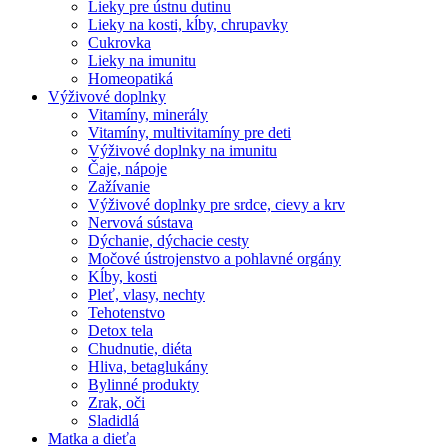
Lieky pre ústnu dutinu
Lieky na kosti, kĺby, chrupavky
Cukrovka
Lieky na imunitu
Homeopatiká
Výživové doplnky
Vitamíny, minerály
Vitamíny, multivitamíny pre deti
Výživové doplnky na imunitu
Čaje, nápoje
Zažívanie
Výživové doplnky pre srdce, cievy a krv
Nervová sústava
Dýchanie, dýchacie cesty
Močové ústrojenstvo a pohlavné orgány
Kĺby, kosti
Pleť, vlasy, nechty
Tehotenstvo
Detox tela
Chudnutie, diéta
Hliva, betaglukány
Bylinné produkty
Zrak, oči
Sladidlá
Matka a dieťa