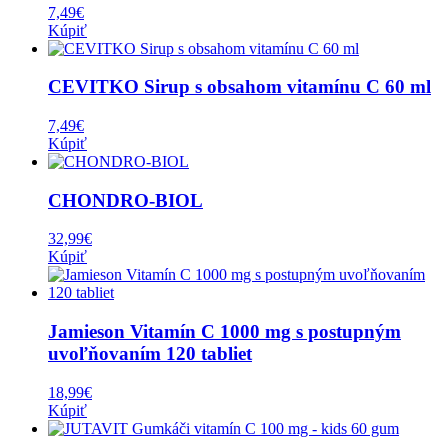
7,49
€
Kúpiť
CEVITKO Sirup s obsahom vitamínu C 60 ml
7,49
€
Kúpiť
CHONDRO-BIOL
32,99
€
Kúpiť
Jamieson Vitamín C 1000 mg s postupným
uvoľňovaním 120 tabliet
18,99
€
Kúpiť