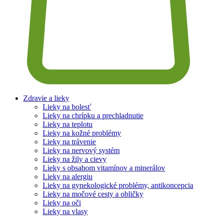
Zdravie a lieky
Lieky na bolesť
Lieky na chrípku a prechladnutie
Lieky na teplotu
Lieky na kožné problémy
Lieky na trávenie
Lieky na nervový systém
Lieky na žily a cievy
Lieky s obsahom vitamínov a minerálov
Lieky na alergiu
Lieky na gynekologické problémy, antikoncepcia
Lieky na močové cesty a obličky
Lieky na oči
Lieky na vlasy