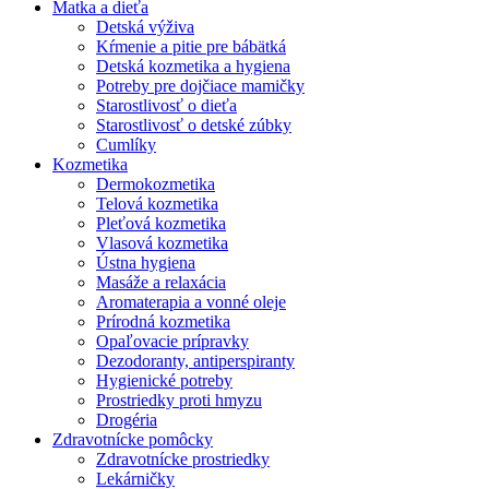
Matka a dieťa
Detská výživa
Kŕmenie a pitie pre bábätká
Detská kozmetika a hygiena
Potreby pre dojčiace mamičky
Starostlivosť o dieťa
Starostlivosť o detské zúbky
Cumlíky
Kozmetika
Dermokozmetika
Telová kozmetika
Pleťová kozmetika
Vlasová kozmetika
Ústna hygiena
Masáže a relaxácia
Aromaterapia a vonné oleje
Prírodná kozmetika
Opaľovacie prípravky
Dezodoranty, antiperspiranty
Hygienické potreby
Prostriedky proti hmyzu
Drogéria
Zdravotnícke pomôcky
Zdravotnícke prostriedky
Lekárničky