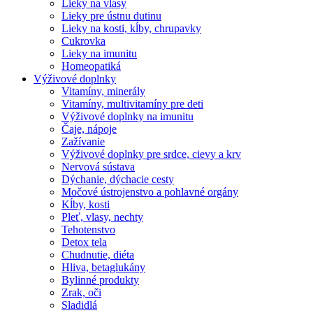
Lieky na vlasy
Lieky pre ústnu dutinu
Lieky na kosti, kĺby, chrupavky
Cukrovka
Lieky na imunitu
Homeopatiká
Výživové doplnky
Vitamíny, minerály
Vitamíny, multivitamíny pre deti
Výživové doplnky na imunitu
Čaje, nápoje
Zažívanie
Výživové doplnky pre srdce, cievy a krv
Nervová sústava
Dýchanie, dýchacie cesty
Močové ústrojenstvo a pohlavné orgány
Kĺby, kosti
Pleť, vlasy, nechty
Tehotenstvo
Detox tela
Chudnutie, diéta
Hliva, betaglukány
Bylinné produkty
Zrak, oči
Sladidlá