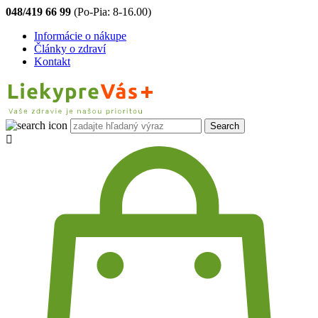
048/419 66 99
(Po-Pia: 8-16.00)
Informácie o nákupe
Články o zdraví
Kontakt