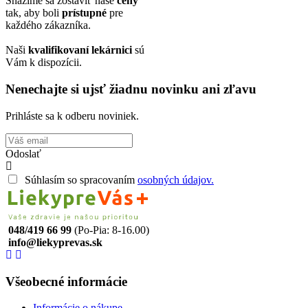
Snažíme sa zostaviť naše
ceny
tak, aby boli
prístupné
pre
každého zákazníka.
Naši
kvalifikovaní lekárnici
sú
Vám k dispozícii.
Nenechajte si ujsť žiadnu novinku ani zľavu
Prihláste sa k odberu noviniek.
Odoslať
Súhlasím so spracovaním
osobných údajov.
048/419 66 99
(Po-Pia: 8-16.00)
info@liekyprevas.sk
Všeobecné informácie
Informácie o nákupe