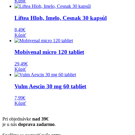
Kúpiť
Liftea Hloh, Imelo, Cesnak 30 kapsúl
8,49
€
Kúpiť
Mobivenal micro 120 tabliet
29,49
€
Kúpiť
Vulm Aescin 30 mg 60 tabliet
7,99
€
Kúpiť
Pri objednávke
nad 39€
je u nás
doprava zadarmo
.