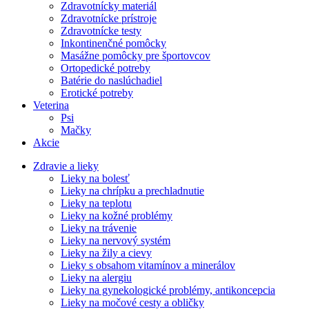
Zdravotnícky materiál
Zdravotnícke prístroje
Zdravotnícke testy
Inkontinenčné pomôcky
Masážne pomôcky pre športovcov
Ortopedické potreby
Batérie do naslúchadiel
Erotické potreby
Veterina
Psi
Mačky
Akcie
Zdravie a lieky
Lieky na bolesť
Lieky na chrípku a prechladnutie
Lieky na teplotu
Lieky na kožné problémy
Lieky na trávenie
Lieky na nervový systém
Lieky na žily a cievy
Lieky s obsahom vitamínov a minerálov
Lieky na alergiu
Lieky na gynekologické problémy, antikoncepcia
Lieky na močové cesty a obličky