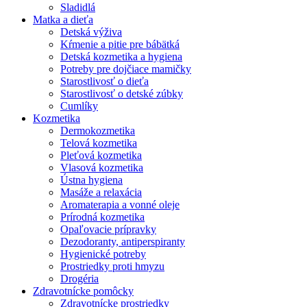
Sladidlá
Matka a dieťa
Detská výživa
Kŕmenie a pitie pre bábätká
Detská kozmetika a hygiena
Potreby pre dojčiace mamičky
Starostlivosť o dieťa
Starostlivosť o detské zúbky
Cumlíky
Kozmetika
Dermokozmetika
Telová kozmetika
Pleťová kozmetika
Vlasová kozmetika
Ústna hygiena
Masáže a relaxácia
Aromaterapia a vonné oleje
Prírodná kozmetika
Opaľovacie prípravky
Dezodoranty, antiperspiranty
Hygienické potreby
Prostriedky proti hmyzu
Drogéria
Zdravotnícke pomôcky
Zdravotnícke prostriedky