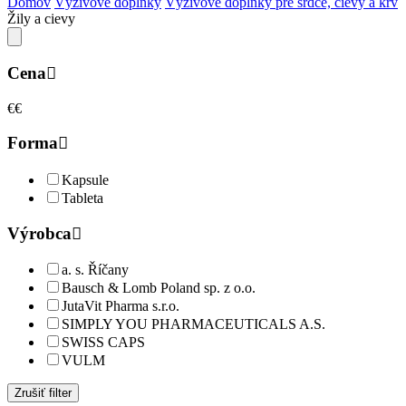
Domov
Výživové doplnky
Výživové doplnky pre srdce, cievy a krv
Žily a cievy
Cena
€
€
Forma
Kapsule
Tableta
Výrobca
a. s. Říčany
Bausch & Lomb Poland sp. z o.o.
JutaVit Pharma s.r.o.
SIMPLY YOU PHARMACEUTICALS A.S.
SWISS CAPS
VULM
Zrušiť filter