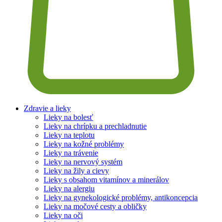
Zdravie a lieky
Lieky na bolesť
Lieky na chrípku a prechladnutie
Lieky na teplotu
Lieky na kožné problémy
Lieky na trávenie
Lieky na nervový systém
Lieky na žily a cievy
Lieky s obsahom vitamínov a minerálov
Lieky na alergiu
Lieky na gynekologické problémy, antikoncepcia
Lieky na močové cesty a obličky
Lieky na oči