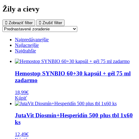
Žily a cievy
Zobraziť filter
Zrušiť filter
Najpredávanejšie
Najlacnejšie
Najdrahšie
Hemostop SYNBIO 60+30 kapsúl + gél 75 ml
zadarmo
18,99
€
Kúpiť
JutaVit Diosmín+Hesperidín 500 plus tbl 1x60
ks
12,49
€