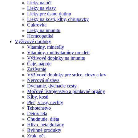
Lieky na oči
Lieky na vlasy
Lieky pre ústnu dutinu
Lieky na kosti, kĺby, chrupavky
Cukrovka
Lieky na imunitu
Homeopatiká
Výživové doplnky
Vitamíny, minerály
Vitamíny, multivitamíny pre deti
Výživové doplnky na imunitu
Čaje, nápoje
Zažívanie
Výživové doplnky pre srdce, cievy a krv
Nervová sústava
Dýchanie, dýchacie cesty
Močové ústrojenstvo a pohlavné orgány
Kĺby, kosti
Pleť, vlasy, nechty
Tehotenstvo
Detox tela
Chudnutie, diéta
Hliva, betaglukány
Bylinné produkty
Zrak, oči