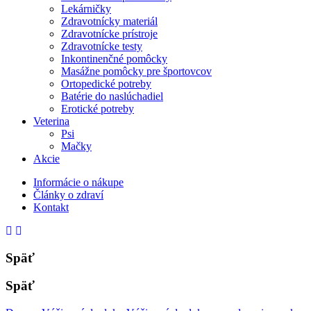
Lekárničky
Zdravotnícky materiál
Zdravotnícke prístroje
Zdravotnícke testy
Inkontinenčné pomôcky
Masážne pomôcky pre športovcov
Ortopedické potreby
Batérie do naslúchadiel
Erotické potreby
Veterina
Psi
Mačky
Akcie
Informácie o nákupe
Články o zdraví
Kontakt
Späť
Späť