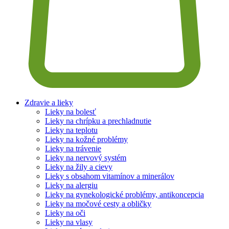
Zdravie a lieky
Lieky na bolesť
Lieky na chrípku a prechladnutie
Lieky na teplotu
Lieky na kožné problémy
Lieky na trávenie
Lieky na nervový systém
Lieky na žily a cievy
Lieky s obsahom vitamínov a minerálov
Lieky na alergiu
Lieky na gynekologické problémy, antikoncepcia
Lieky na močové cesty a obličky
Lieky na oči
Lieky na vlasy