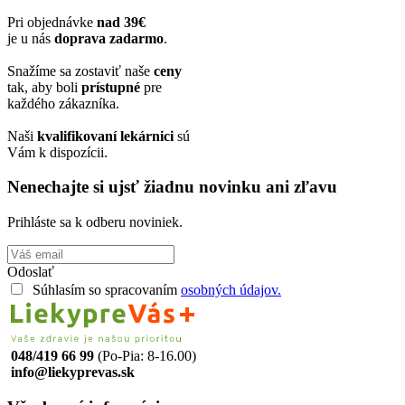
Pri objednávke
nad 39€
je u nás
doprava zadarmo
.
Snažíme sa zostaviť naše
ceny
tak, aby boli
prístupné
pre
každého zákazníka.
Naši
kvalifikovaní lekárnici
sú
Vám k dispozícii.
Nenechajte si ujsť žiadnu novinku ani zľavu
Prihláste sa k odberu noviniek.
Odoslať
Súhlasím so spracovaním
osobných údajov.
048/419 66 99
(Po-Pia: 8-16.00)
info@liekyprevas.sk