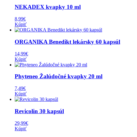
NEKADEX kvapky 10 ml
8,99
€
Kúpiť
ORGANIKA Benedikt lekársky 60 kapsúl
14,99
€
Kúpiť
Phyteneo Žalúdočné kvapky 20 ml
7,49
€
Kúpiť
Revicolin 30 kapsúl
29,99
€
Kúpiť