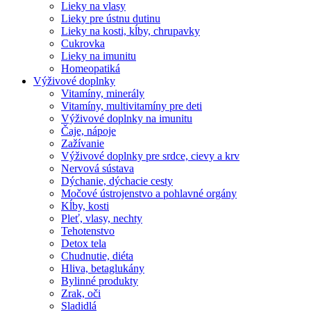
Lieky na vlasy
Lieky pre ústnu dutinu
Lieky na kosti, kĺby, chrupavky
Cukrovka
Lieky na imunitu
Homeopatiká
Výživové doplnky
Vitamíny, minerály
Vitamíny, multivitamíny pre deti
Výživové doplnky na imunitu
Čaje, nápoje
Zažívanie
Výživové doplnky pre srdce, cievy a krv
Nervová sústava
Dýchanie, dýchacie cesty
Močové ústrojenstvo a pohlavné orgány
Kĺby, kosti
Pleť, vlasy, nechty
Tehotenstvo
Detox tela
Chudnutie, diéta
Hliva, betaglukány
Bylinné produkty
Zrak, oči
Sladidlá