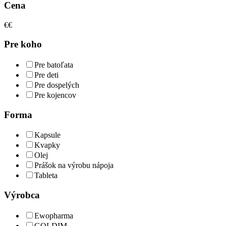
Cena
€
€
Pre koho
Pre batoľata
Pre deti
Pre dospelých
Pre kojencov
Forma
Kapsule
Kvapky
Olej
Prášok na výrobu nápoja
Tableta
Výrobca
Ewopharma
GOLDIM