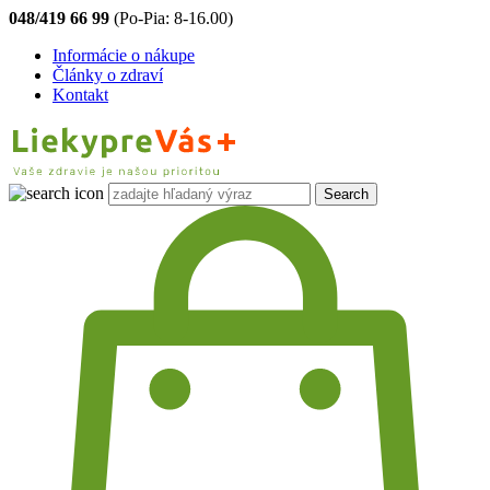
048/419 66 99
(Po-Pia: 8-16.00)
Informácie o nákupe
Články o zdraví
Kontakt