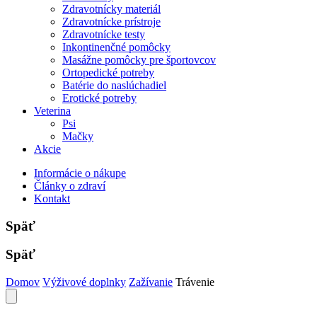
Zdravotnícky materiál
Zdravotnícke prístroje
Zdravotnícke testy
Inkontinenčné pomôcky
Masážne pomôcky pre športovcov
Ortopedické potreby
Batérie do naslúchadiel
Erotické potreby
Veterina
Psi
Mačky
Akcie
Informácie o nákupe
Články o zdraví
Kontakt
Späť
Späť
Domov
Výživové doplnky
Zažívanie
Trávenie