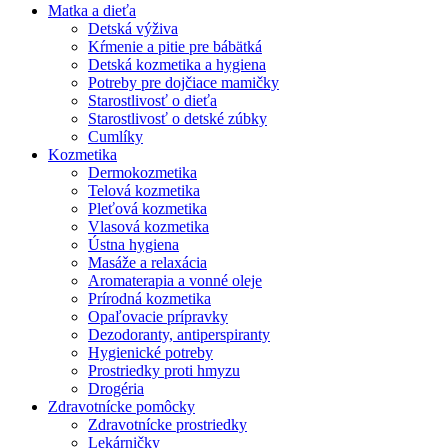
Matka a dieťa
Detská výživa
Kŕmenie a pitie pre bábätká
Detská kozmetika a hygiena
Potreby pre dojčiace mamičky
Starostlivosť o dieťa
Starostlivosť o detské zúbky
Cumlíky
Kozmetika
Dermokozmetika
Telová kozmetika
Pleťová kozmetika
Vlasová kozmetika
Ústna hygiena
Masáže a relaxácia
Aromaterapia a vonné oleje
Prírodná kozmetika
Opaľovacie prípravky
Dezodoranty, antiperspiranty
Hygienické potreby
Prostriedky proti hmyzu
Drogéria
Zdravotnícke pomôcky
Zdravotnícke prostriedky
Lekárničky