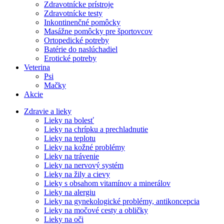
Zdravotnícke prístroje
Zdravotnícke testy
Inkontinenčné pomôcky
Masážne pomôcky pre športovcov
Ortopedické potreby
Batérie do naslúchadiel
Erotické potreby
Veterina
Psi
Mačky
Akcie
Zdravie a lieky
Lieky na bolesť
Lieky na chrípku a prechladnutie
Lieky na teplotu
Lieky na kožné problémy
Lieky na trávenie
Lieky na nervový systém
Lieky na žily a cievy
Lieky s obsahom vitamínov a minerálov
Lieky na alergiu
Lieky na gynekologické problémy, antikoncepcia
Lieky na močové cesty a obličky
Lieky na oči