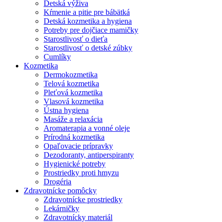
Detská výživa
Kŕmenie a pitie pre bábätká
Detská kozmetika a hygiena
Potreby pre dojčiace mamičky
Starostlivosť o dieťa
Starostlivosť o detské zúbky
Cumlíky
Kozmetika
Dermokozmetika
Telová kozmetika
Pleťová kozmetika
Vlasová kozmetika
Ústna hygiena
Masáže a relaxácia
Aromaterapia a vonné oleje
Prírodná kozmetika
Opaľovacie prípravky
Dezodoranty, antiperspiranty
Hygienické potreby
Prostriedky proti hmyzu
Drogéria
Zdravotnícke pomôcky
Zdravotnícke prostriedky
Lekárničky
Zdravotnícky materiál