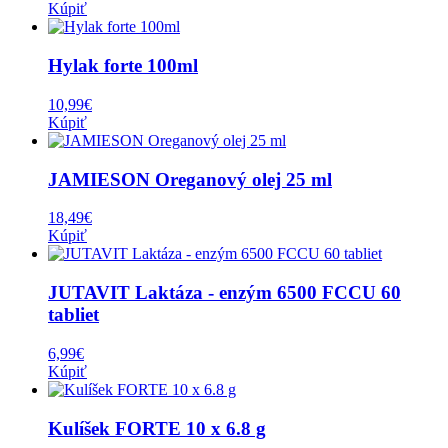
Kúpiť
Hylak forte 100ml
10,99
€
Kúpiť
JAMIESON Oreganový olej 25 ml
18,49
€
Kúpiť
JUTAVIT Laktáza - enzým 6500 FCCU 60
tabliet
6,99
€
Kúpiť
Kulíšek FORTE 10 x 6.8 g