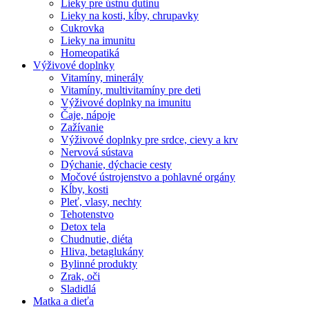
Lieky pre ústnu dutinu
Lieky na kosti, kĺby, chrupavky
Cukrovka
Lieky na imunitu
Homeopatiká
Výživové doplnky
Vitamíny, minerály
Vitamíny, multivitamíny pre deti
Výživové doplnky na imunitu
Čaje, nápoje
Zažívanie
Výživové doplnky pre srdce, cievy a krv
Nervová sústava
Dýchanie, dýchacie cesty
Močové ústrojenstvo a pohlavné orgány
Kĺby, kosti
Pleť, vlasy, nechty
Tehotenstvo
Detox tela
Chudnutie, diéta
Hliva, betaglukány
Bylinné produkty
Zrak, oči
Sladidlá
Matka a dieťa