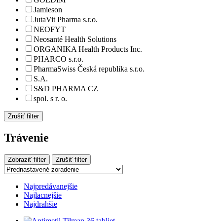
Jamieson
JutaVit Pharma s.r.o.
NEOFYT
Neosanté Health Solutions
ORGANIKA Health Products Inc.
PHARCO s.r.o.
PharmaSwiss Česká republika s.r.o.
S.A.
S&D PHARMA CZ
spol. s r. o.
Zrušiť filter
Trávenie
Zobraziť filter
Zrušiť filter
Najpredávanejšie
Najlacnejšie
Najdrahšie