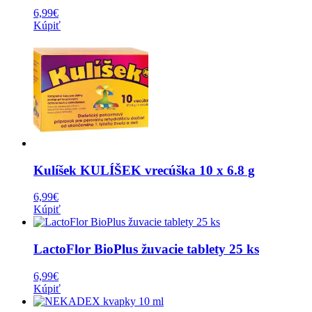
6,99
€
Kúpiť
Kulíšek KULÍŠEK vrecúška 10 x 6.8 g
6,99
€
Kúpiť
LactoFlor BioPlus žuvacie tablety 25 ks
6,99
€
Kúpiť