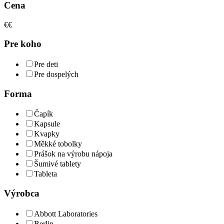
Cena
€
€
Pre koho
Pre deti
Pre dospelých
Forma
Čapík
Kapsule
Kvapky
Měkké tobolky
Prášok na výrobu nápoja
Šumivé tablety
Tableta
Výrobca
Abbott Laboratories
Berlin