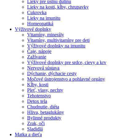
Lieky pre ústnu dutinu
Lieky na kosti, kĺby, chrupavky
Cukrovka
Lieky na imunitu
Homeopatiká
Výživové doplnky
Vitamíny, minerály
Vitamíny, multivitamíny pre deti
Výživové doplnky na imunitu
Čaje, nápoje
Zažívanie
Výživové doplnky pre srdce, cievy a krv
Nervová sústava
Dýchanie, dýchacie cesty
Močové ústrojenstvo a pohlavné orgány
Kĺby, kosti
Pleť, vlasy, nechty
Tehotenstvo
Detox tela
Chudnutie, diéta
Hliva, betaglukány
Bylinné produkty
Zrak, oči
Sladidlá
Matka a dieťa