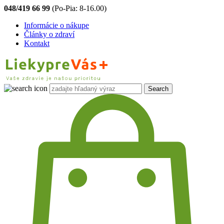
048/419 66 99
(Po-Pia: 8-16.00)
Informácie o nákupe
Články o zdraví
Kontakt