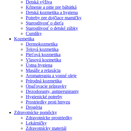
Detská výživa
Kŕmenie a pitie pre bábätká
Detská kozmetika a hygiena
Potreby pre dojčiace mamičky
Starostlivosť o dieťa
Starostlivosť o detské zúbky
Cumlíky
Kozmetika
Dermokozmetika
Telová kozmetika
Pleťová kozmetika
Vlasová kozmetika
Ústna hygiena
Masáže a relaxácia
Aromaterapia a vonné oleje
Prírodná kozmetika
Opaľovacie prípravky
Dezodoranty, antiperspiranty
Hygienické potreby
Prostriedky proti hmyzu
Drogéria
Zdravotnícke pomôcky
Zdravotnícke prostriedky
Lekárničky
Zdravotnícky materiál