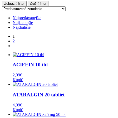
Zobraziť filter
Zrušiť filter
Najpredávanejšie
Najlacnejšie
Najdrahšie
1
2
ACIFEIN 10 tbl
2,99
€
Kúpiť
ATARALGIN 20 tabliet
4,99
€
Kúpiť