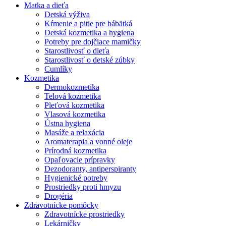
Matka a dieťa
Detská výživa
Kŕmenie a pitie pre bábätká
Detská kozmetika a hygiena
Potreby pre dojčiace mamičky
Starostlivosť o dieťa
Starostlivosť o detské zúbky
Cumlíky
Kozmetika
Dermokozmetika
Telová kozmetika
Pleťová kozmetika
Vlasová kozmetika
Ústna hygiena
Masáže a relaxácia
Aromaterapia a vonné oleje
Prírodná kozmetika
Opaľovacie prípravky
Dezodoranty, antiperspiranty
Hygienické potreby
Prostriedky proti hmyzu
Drogéria
Zdravotnícke pomôcky
Zdravotnícke prostriedky
Lekárničky