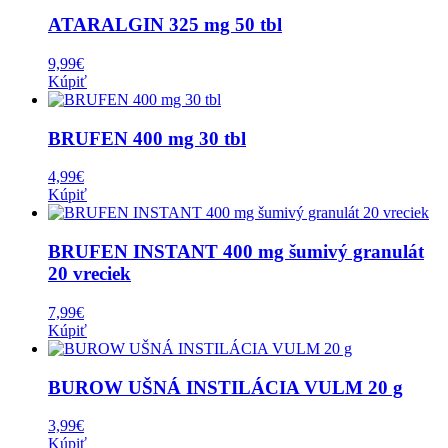
ATARALGIN 325 mg 50 tbl
9,99
€
Kúpiť
BRUFEN 400 mg 30 tbl
4,99
€
Kúpiť
BRUFEN INSTANT 400 mg šumivý granulát
20 vreciek
7,99
€
Kúpiť
BUROW UŠNÁ INSTILÁCIA VULM 20 g
3,99
€
Kúpiť