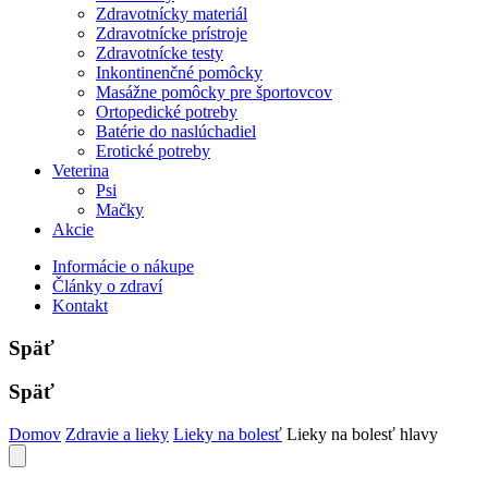
Zdravotnícky materiál
Zdravotnícke prístroje
Zdravotnícke testy
Inkontinenčné pomôcky
Masážne pomôcky pre športovcov
Ortopedické potreby
Batérie do naslúchadiel
Erotické potreby
Veterina
Psi
Mačky
Akcie
Informácie o nákupe
Články o zdraví
Kontakt
Späť
Späť
Domov
Zdravie a lieky
Lieky na bolesť
Lieky na bolesť hlavy