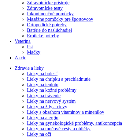
Zdravotnícke prístroje
Zdravotnícke testy
Inkontinenčné pomôcky
Masážne pomôcky pre športovcov
Ortopedické potreby
Batérie do naslúchadiel
Erotické potreby
Veterina
Psi
Mačky
Akcie
Zdravie a lieky
Lieky na bolesť
Lieky na chrípku a prechladnutie
Lieky na teplotu
Lieky na kožné problémy
Lieky na trávenie
Lieky na nervový systém
Lieky na žily a cievy
Lieky s obsahom vitamínov a minerálov
Lieky na alergiu
Lieky na gynekologické problémy, antikoncepcia
Lieky na močové cesty a obličky
Lieky na oči