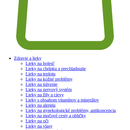
Zdravie a lieky
Lieky na bolesť
Lieky na chrípku a prechladnutie
Lieky na teplotu
Lieky na kožné problémy
Lieky na trávenie
Lieky na nervový systém
Lieky na žily a cievy
Lieky s obsahom vitamínov a minerálov
Lieky na alergiu
Lieky na gynekologické problémy, antikoncepcia
Lieky na močové cesty a obličky
Lieky na oči
Lieky na vlasy