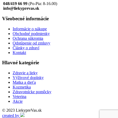
048/419 66 99
(Po-Pia: 8-16.00)
info@liekyprevas.sk
Všeobecné informácie
Informácie o nákupe
Obchodné podmienky
Ochrana súkromia
Odstúpenie od zmluvy
Články o zdraví
Kontakt
Hlavné kategórie
Zdravie a lieky
Výživové doplnky
Matka a dieťa
Kozmetika
Zdravotnícke pomôcky
Veterina
Akcie
© 2023 LiekypreVas.sk
created by