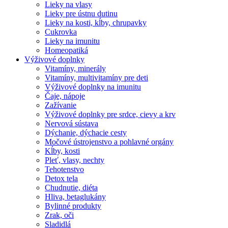
Lieky na vlasy
Lieky pre ústnu dutinu
Lieky na kosti, kĺby, chrupavky
Cukrovka
Lieky na imunitu
Homeopatiká
Výživové doplnky
Vitamíny, minerály
Vitamíny, multivitamíny pre deti
Výživové doplnky na imunitu
Čaje, nápoje
Zažívanie
Výživové doplnky pre srdce, cievy a krv
Nervová sústava
Dýchanie, dýchacie cesty
Močové ústrojenstvo a pohlavné orgány
Kĺby, kosti
Pleť, vlasy, nechty
Tehotenstvo
Detox tela
Chudnutie, diéta
Hliva, betaglukány
Bylinné produkty
Zrak, oči
Sladidlá