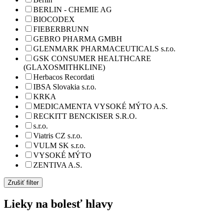
BERLIN - CHEMIE AG
BIOCODEX
FIEBERBRUNN
GEBRO PHARMA GMBH
GLENMARK PHARMACEUTICALS s.r.o.
GSK CONSUMER HEALTHCARE
(GLAXOSMITHKLINE)
Herbacos Recordati
IBSA Slovakia s.r.o.
KRKA
MEDICAMENTA VYSOKÉ MÝTO A.S.
RECKITT BENCKISER S.R.O.
s.r.o.
Viatris CZ s.r.o.
VULM SK s.r.o.
VYSOKÉ MÝTO
ZENTIVA A.S.
Zrušiť filter
Lieky na bolesť hlavy