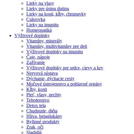
Lieky na vlasy
Lieky pre ústnu dutinu
Lieky na kosti, kĺby, chrupavky
Cukrovka
Lieky na imunitu
Homeopatiká
Výživové doplnky
Vitamíny, minerály
Vitamíny, multivitamíny pre deti
Výživové doplnky na imunitu
Čaje, nápoje
Zažívanie
Výživové doplnky pre srdce, cievy a krv
Nervová sústava
Dýchanie, dýchacie cesty
Močové ústrojenstvo a pohlavné orgány
Kĺby, kosti
Pleť, vlasy, nechty
Tehotenstvo
Detox tela
Chudnutie, diéta
Hliva, betaglukány
Bylinné produkty
Zrak, oči
Sladidlá