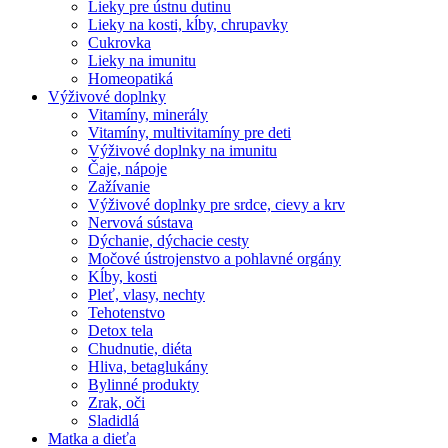
Lieky pre ústnu dutinu
Lieky na kosti, kĺby, chrupavky
Cukrovka
Lieky na imunitu
Homeopatiká
Výživové doplnky
Vitamíny, minerály
Vitamíny, multivitamíny pre deti
Výživové doplnky na imunitu
Čaje, nápoje
Zažívanie
Výživové doplnky pre srdce, cievy a krv
Nervová sústava
Dýchanie, dýchacie cesty
Močové ústrojenstvo a pohlavné orgány
Kĺby, kosti
Pleť, vlasy, nechty
Tehotenstvo
Detox tela
Chudnutie, diéta
Hliva, betaglukány
Bylinné produkty
Zrak, oči
Sladidlá
Matka a dieťa