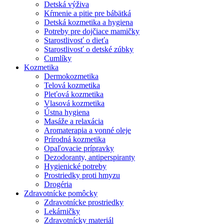
Detská výživa
Kŕmenie a pitie pre bábätká
Detská kozmetika a hygiena
Potreby pre dojčiace mamičky
Starostlivosť o dieťa
Starostlivosť o detské zúbky
Cumlíky
Kozmetika
Dermokozmetika
Telová kozmetika
Pleťová kozmetika
Vlasová kozmetika
Ústna hygiena
Masáže a relaxácia
Aromaterapia a vonné oleje
Prírodná kozmetika
Opaľovacie prípravky
Dezodoranty, antiperspiranty
Hygienické potreby
Prostriedky proti hmyzu
Drogéria
Zdravotnícke pomôcky
Zdravotnícke prostriedky
Lekárničky
Zdravotnícky materiál