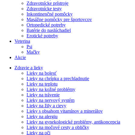
Zdravotnícke prístroje
Zdravotnícke testy
Inkontinenčné pomôcky
Masážne pomôcky pre športovcov
Ortopedické potreby
Batérie do naslúchadiel
Erotické potreby
Veterina
Psi
Mačky
Akcie
Zdravie a lieky
Lieky na bolesť
Lieky na chrípku a prechladnutie
Lieky na teplotu
Lieky na kožné problémy
Lieky na trávenie
Lieky na nervový systém
Lieky na žily a cievy
Lieky s obsahom vitamínov a minerálov
Lieky na alergiu
Lieky na gynekologické problémy, antikoncepcia
Lieky na močové cesty a obličky
Lieky na oči