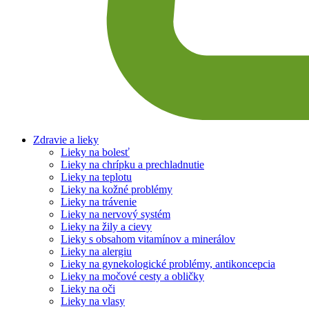
Zdravie a lieky
Lieky na bolesť
Lieky na chrípku a prechladnutie
Lieky na teplotu
Lieky na kožné problémy
Lieky na trávenie
Lieky na nervový systém
Lieky na žily a cievy
Lieky s obsahom vitamínov a minerálov
Lieky na alergiu
Lieky na gynekologické problémy, antikoncepcia
Lieky na močové cesty a obličky
Lieky na oči
Lieky na vlasy