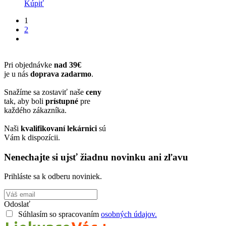
Kúpiť
1
2
Pri objednávke
nad 39€
je u nás
doprava zadarmo
.
Snažíme sa zostaviť naše
ceny
tak, aby boli
prístupné
pre
každého zákazníka.
Naši
kvalifikovaní lekárnici
sú
Vám k dispozícii.
Nenechajte si ujsť žiadnu novinku ani zľavu
Prihláste sa k odberu noviniek.
Odoslať
Súhlasím so spracovaním
osobných údajov.