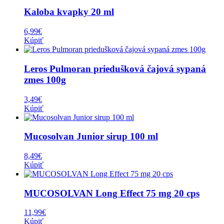
Kaloba kvapky 20 ml
6,99
€
Kúpiť
Leros Pulmoran priedušková čajová sypaná
zmes 100g
3,49
€
Kúpiť
Mucosolvan Junior sirup 100 ml
8,49
€
Kúpiť
MUCOSOLVAN Long Effect 75 mg 20 cps
11,99
€
Kúpiť