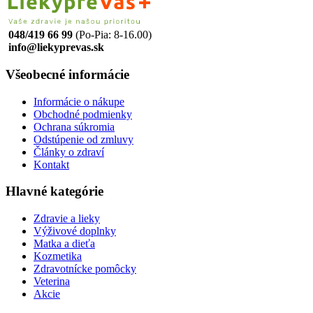
048/419 66 99
(Po-Pia: 8-16.00)
info@liekyprevas.sk
Všeobecné informácie
Informácie o nákupe
Obchodné podmienky
Ochrana súkromia
Odstúpenie od zmluvy
Články o zdraví
Kontakt
Hlavné kategórie
Zdravie a lieky
Výživové doplnky
Matka a dieťa
Kozmetika
Zdravotnícke pomôcky
Veterina
Akcie