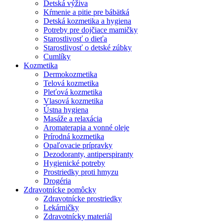
Detská výživa
Kŕmenie a pitie pre bábätká
Detská kozmetika a hygiena
Potreby pre dojčiace mamičky
Starostlivosť o dieťa
Starostlivosť o detské zúbky
Cumlíky
Kozmetika
Dermokozmetika
Telová kozmetika
Pleťová kozmetika
Vlasová kozmetika
Ústna hygiena
Masáže a relaxácia
Aromaterapia a vonné oleje
Prírodná kozmetika
Opaľovacie prípravky
Dezodoranty, antiperspiranty
Hygienické potreby
Prostriedky proti hmyzu
Drogéria
Zdravotnícke pomôcky
Zdravotnícke prostriedky
Lekárničky
Zdravotnícky materiál