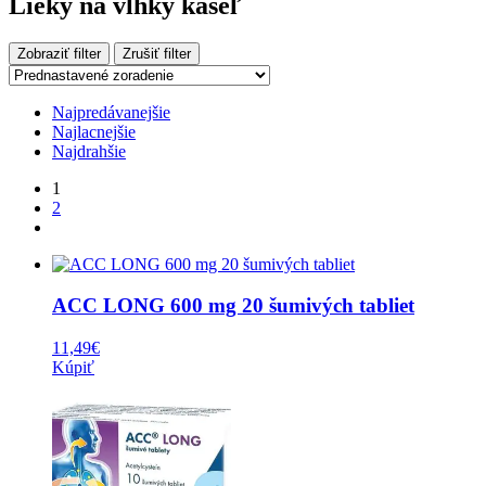
Lieky na vlhký kašeľ
Zobraziť filter
Zrušiť filter
Najpredávanejšie
Najlacnejšie
Najdrahšie
1
2
ACC LONG 600 mg 20 šumivých tabliet
11,49
€
Kúpiť