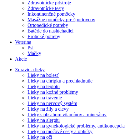
Zdravotnícke prístroje
Zdravotnícke testy
Inkontinenčné pomôcky
Masážne pomôcky pre športovcov
Ortopedické potreby
Batérie do naslúchadiel
Erotické potreby
Veterina
Psi
Mačky
Akcie
Zdravie a lieky
Lieky na bolesť
Lieky na chrípku a prechladnutie
Lieky na teplotu
Lieky na kožné problémy
Lieky na trávenie
Lieky na nervový systém
Lieky na žily a cievy
Lieky s obsahom vitamínov a minerálov
Lieky na alergiu
Lieky na gynekologické problémy, antikoncepcia
Lieky na močové cesty a obličky
Lieky na oči