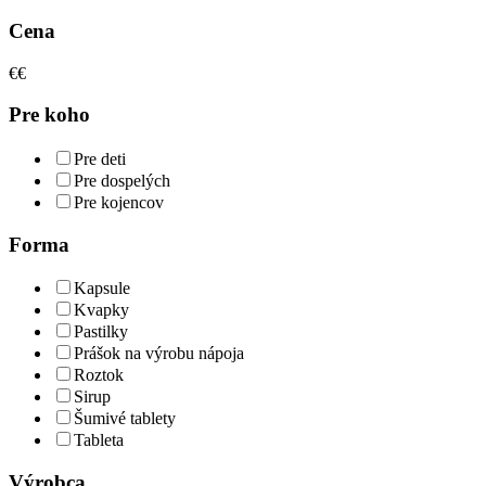
Cena
€
€
Pre koho
Pre deti
Pre dospelých
Pre kojencov
Forma
Kapsule
Kvapky
Pastilky
Prášok na výrobu nápoja
Roztok
Sirup
Šumivé tablety
Tableta
Výrobca