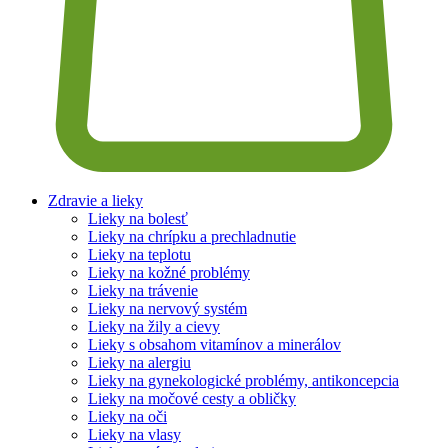
Zdravie a lieky
Lieky na bolesť
Lieky na chrípku a prechladnutie
Lieky na teplotu
Lieky na kožné problémy
Lieky na trávenie
Lieky na nervový systém
Lieky na žily a cievy
Lieky s obsahom vitamínov a minerálov
Lieky na alergiu
Lieky na gynekologické problémy, antikoncepcia
Lieky na močové cesty a obličky
Lieky na oči
Lieky na vlasy