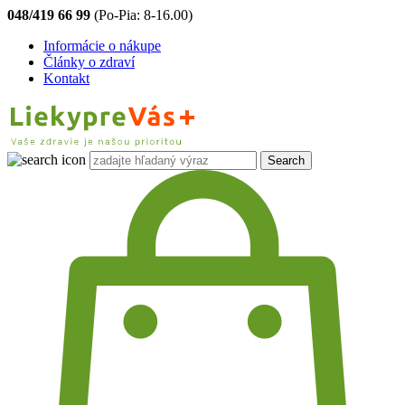
048/419 66 99
(Po-Pia: 8-16.00)
Informácie o nákupe
Články o zdraví
Kontakt