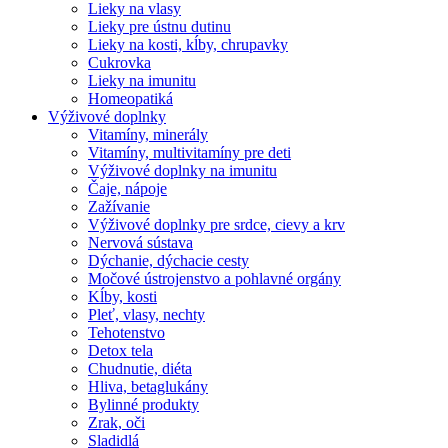
Lieky na vlasy
Lieky pre ústnu dutinu
Lieky na kosti, kĺby, chrupavky
Cukrovka
Lieky na imunitu
Homeopatiká
Výživové doplnky
Vitamíny, minerály
Vitamíny, multivitamíny pre deti
Výživové doplnky na imunitu
Čaje, nápoje
Zažívanie
Výživové doplnky pre srdce, cievy a krv
Nervová sústava
Dýchanie, dýchacie cesty
Močové ústrojenstvo a pohlavné orgány
Kĺby, kosti
Pleť, vlasy, nechty
Tehotenstvo
Detox tela
Chudnutie, diéta
Hliva, betaglukány
Bylinné produkty
Zrak, oči
Sladidlá