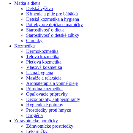
Matka a dieťa
Detská výživa
Kŕmenie a pitie pre bábätká
Detská kozmetika a hygiena
Potreby pre dojčiace mamičky
Starostlivosť o dieťa
Starostlivosť o detské zúbky
Cumlíky
Kozmetika
Dermokozmetika
Telová kozmetika
Pleťová kozmetika
Vlasová kozmetika
Ústna hygiena
Masáže a relaxácia
Aromaterapia a vonné oleje
Prírodná kozmetika
Opaľovacie prípravky
Dezodoranty, antiperspiranty
Hygienické potreby
Prostriedky proti hmyzu
Drogéria
Zdravotnícke pomôcky
Zdravotnícke prostriedky
Lekárničky