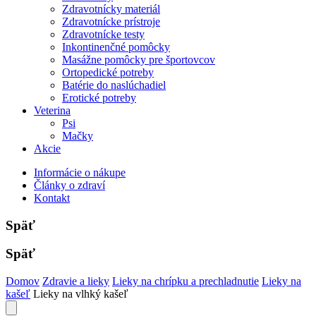
Zdravotnícky materiál
Zdravotnícke prístroje
Zdravotnícke testy
Inkontinenčné pomôcky
Masážne pomôcky pre športovcov
Ortopedické potreby
Batérie do naslúchadiel
Erotické potreby
Veterina
Psi
Mačky
Akcie
Informácie o nákupe
Články o zdraví
Kontakt
Späť
Späť
Domov
Zdravie a lieky
Lieky na chrípku a prechladnutie
Lieky na
kašeľ
Lieky na vlhký kašeľ