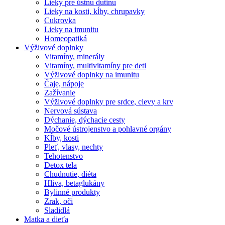
Lieky pre ústnu dutinu
Lieky na kosti, kĺby, chrupavky
Cukrovka
Lieky na imunitu
Homeopatiká
Výživové doplnky
Vitamíny, minerály
Vitamíny, multivitamíny pre deti
Výživové doplnky na imunitu
Čaje, nápoje
Zažívanie
Výživové doplnky pre srdce, cievy a krv
Nervová sústava
Dýchanie, dýchacie cesty
Močové ústrojenstvo a pohlavné orgány
Kĺby, kosti
Pleť, vlasy, nechty
Tehotenstvo
Detox tela
Chudnutie, diéta
Hliva, betaglukány
Bylinné produkty
Zrak, oči
Sladidlá
Matka a dieťa