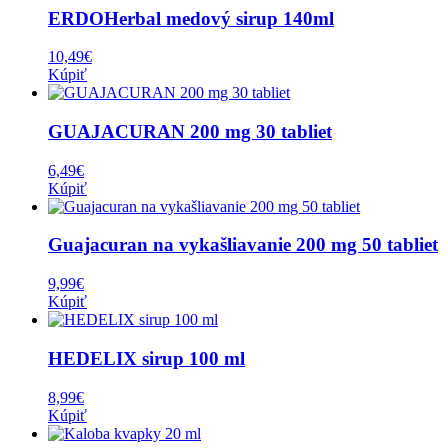
ERDOHerbal medový sirup 140ml
10,49
€
Kúpiť
GUAJACURAN 200 mg 30 tabliet
6,49
€
Kúpiť
Guajacuran na vykašliavanie 200 mg 50 tabliet
9,99
€
Kúpiť
HEDELIX sirup 100 ml
8,99
€
Kúpiť