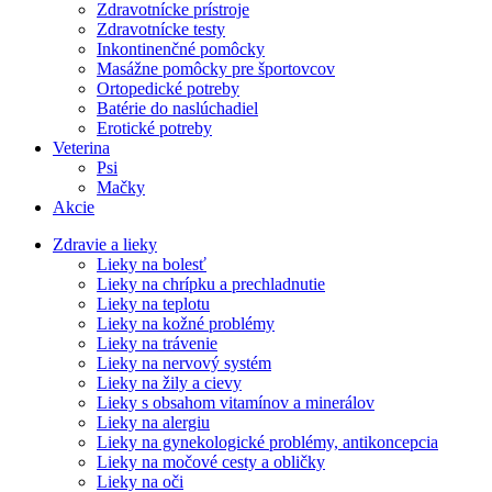
Zdravotnícke prístroje
Zdravotnícke testy
Inkontinenčné pomôcky
Masážne pomôcky pre športovcov
Ortopedické potreby
Batérie do naslúchadiel
Erotické potreby
Veterina
Psi
Mačky
Akcie
Zdravie a lieky
Lieky na bolesť
Lieky na chrípku a prechladnutie
Lieky na teplotu
Lieky na kožné problémy
Lieky na trávenie
Lieky na nervový systém
Lieky na žily a cievy
Lieky s obsahom vitamínov a minerálov
Lieky na alergiu
Lieky na gynekologické problémy, antikoncepcia
Lieky na močové cesty a obličky
Lieky na oči