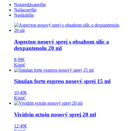
Najpredávanejšie
Najlacnejšie
Najdrahšie
Aspecton nosový sprej s obsahom silíc a
dexpantenolu 20 ml
8,99
€
Kúpiť
Sinulan forte express nosový sprej 15 ml
10,49
€
Kúpiť
Vividrin ectoin nosový sprej 20 ml
12,49
€