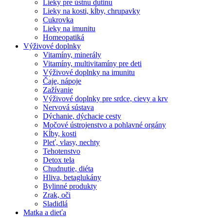
Lieky pre ústnu dutinu
Lieky na kosti, kĺby, chrupavky
Cukrovka
Lieky na imunitu
Homeopatiká
Výživové doplnky
Vitamíny, minerály
Vitamíny, multivitamíny pre deti
Výživové doplnky na imunitu
Čaje, nápoje
Zažívanie
Výživové doplnky pre srdce, cievy a krv
Nervová sústava
Dýchanie, dýchacie cesty
Močové ústrojenstvo a pohlavné orgány
Kĺby, kosti
Pleť, vlasy, nechty
Tehotenstvo
Detox tela
Chudnutie, diéta
Hliva, betaglukány
Bylinné produkty
Zrak, oči
Sladidlá
Matka a dieťa