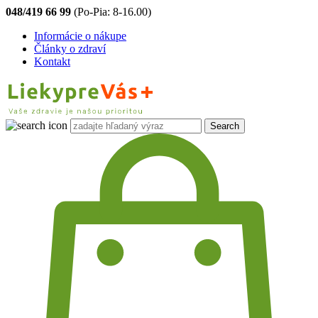
048/419 66 99
(Po-Pia: 8-16.00)
Informácie o nákupe
Články o zdraví
Kontakt