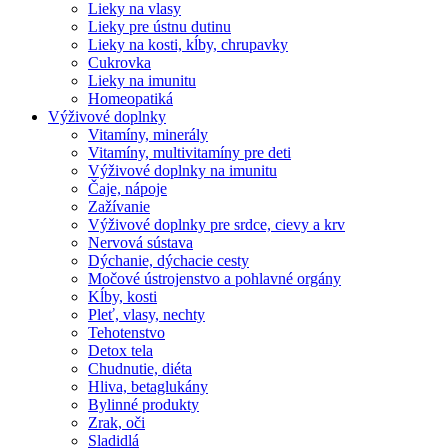
Lieky na vlasy
Lieky pre ústnu dutinu
Lieky na kosti, kĺby, chrupavky
Cukrovka
Lieky na imunitu
Homeopatiká
Výživové doplnky
Vitamíny, minerály
Vitamíny, multivitamíny pre deti
Výživové doplnky na imunitu
Čaje, nápoje
Zažívanie
Výživové doplnky pre srdce, cievy a krv
Nervová sústava
Dýchanie, dýchacie cesty
Močové ústrojenstvo a pohlavné orgány
Kĺby, kosti
Pleť, vlasy, nechty
Tehotenstvo
Detox tela
Chudnutie, diéta
Hliva, betaglukány
Bylinné produkty
Zrak, oči
Sladidlá