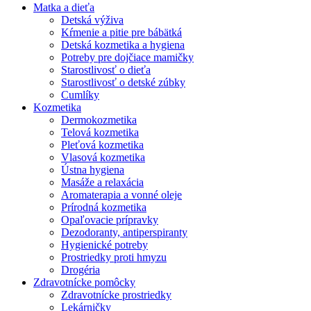
Matka a dieťa
Detská výživa
Kŕmenie a pitie pre bábätká
Detská kozmetika a hygiena
Potreby pre dojčiace mamičky
Starostlivosť o dieťa
Starostlivosť o detské zúbky
Cumlíky
Kozmetika
Dermokozmetika
Telová kozmetika
Pleťová kozmetika
Vlasová kozmetika
Ústna hygiena
Masáže a relaxácia
Aromaterapia a vonné oleje
Prírodná kozmetika
Opaľovacie prípravky
Dezodoranty, antiperspiranty
Hygienické potreby
Prostriedky proti hmyzu
Drogéria
Zdravotnícke pomôcky
Zdravotnícke prostriedky
Lekárničky