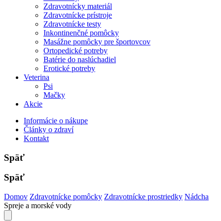
Zdravotnícky materiál
Zdravotnícke prístroje
Zdravotnícke testy
Inkontinenčné pomôcky
Masážne pomôcky pre športovcov
Ortopedické potreby
Batérie do naslúchadiel
Erotické potreby
Veterina
Psi
Mačky
Akcie
Informácie o nákupe
Články o zdraví
Kontakt
Späť
Späť
Domov
Zdravotnícke pomôcky
Zdravotnícke prostriedky
Nádcha
Spreje a morské vody