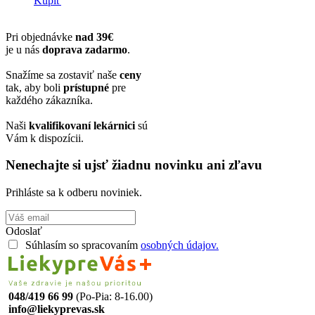
Kúpiť
Pri objednávke
nad 39€
je u nás
doprava zadarmo
.
Snažíme sa zostaviť naše
ceny
tak, aby boli
prístupné
pre
každého zákazníka.
Naši
kvalifikovaní lekárnici
sú
Vám k dispozícii.
Nenechajte si ujsť žiadnu novinku ani zľavu
Prihláste sa k odberu noviniek.
Odoslať
Súhlasím so spracovaním
osobných údajov.
048/419 66 99
(Po-Pia: 8-16.00)
info@liekyprevas.sk