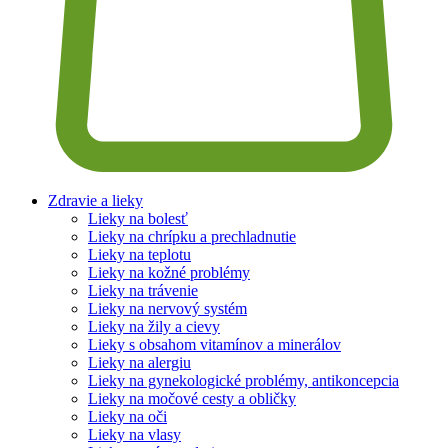
Zdravie a lieky
Lieky na bolesť
Lieky na chrípku a prechladnutie
Lieky na teplotu
Lieky na kožné problémy
Lieky na trávenie
Lieky na nervový systém
Lieky na žily a cievy
Lieky s obsahom vitamínov a minerálov
Lieky na alergiu
Lieky na gynekologické problémy, antikoncepcia
Lieky na močové cesty a obličky
Lieky na oči
Lieky na vlasy