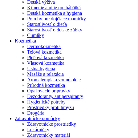
Detská výživa
Kŕmenie a pitie pre bábätká
Detská kozmetika a hygiena
Potreby pre dojčiace mamičky
Starostlivosť o dieťa
Starostlivosť o detské zúbky
Cumlíky
Kozmetika
Dermokozmetika
Telová kozmetika
Pleťová kozmetika
Vlasová kozmetika
Ústna hygiena
Masáže a relaxácia
Aromaterapia a vonné oleje
Prírodná kozmetika
Opaľovacie prípravky
Dezodoranty, antiperspiranty
Hygienické potreby
Prostriedky proti hmyzu
Drogéria
Zdravotnícke pomôcky
Zdravotnícke prostriedky
Lekárničky
Zdravotnícky materiál