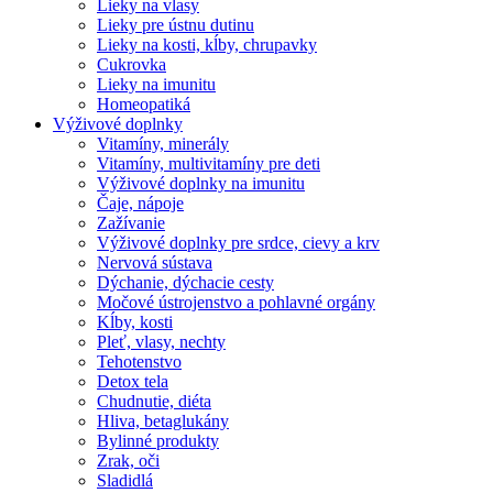
Lieky na vlasy
Lieky pre ústnu dutinu
Lieky na kosti, kĺby, chrupavky
Cukrovka
Lieky na imunitu
Homeopatiká
Výživové doplnky
Vitamíny, minerály
Vitamíny, multivitamíny pre deti
Výživové doplnky na imunitu
Čaje, nápoje
Zažívanie
Výživové doplnky pre srdce, cievy a krv
Nervová sústava
Dýchanie, dýchacie cesty
Močové ústrojenstvo a pohlavné orgány
Kĺby, kosti
Pleť, vlasy, nechty
Tehotenstvo
Detox tela
Chudnutie, diéta
Hliva, betaglukány
Bylinné produkty
Zrak, oči
Sladidlá