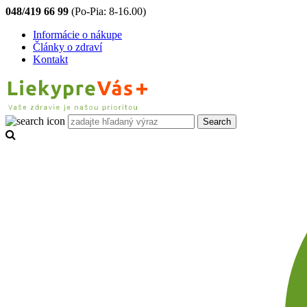
048/419 66 99
(Po-Pia: 8-16.00)
Informácie o nákupe
Články o zdraví
Kontakt