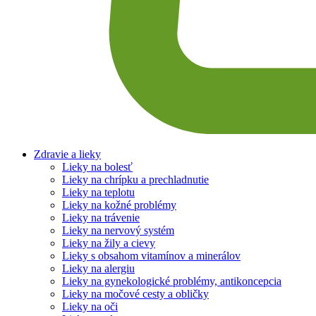
Zdravie a lieky
Lieky na bolesť
Lieky na chrípku a prechladnutie
Lieky na teplotu
Lieky na kožné problémy
Lieky na trávenie
Lieky na nervový systém
Lieky na žily a cievy
Lieky s obsahom vitamínov a minerálov
Lieky na alergiu
Lieky na gynekologické problémy, antikoncepcia
Lieky na močové cesty a obličky
Lieky na oči