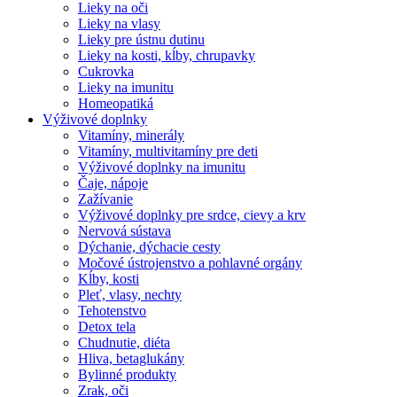
Lieky na oči
Lieky na vlasy
Lieky pre ústnu dutinu
Lieky na kosti, kĺby, chrupavky
Cukrovka
Lieky na imunitu
Homeopatiká
Výživové doplnky
Vitamíny, minerály
Vitamíny, multivitamíny pre deti
Výživové doplnky na imunitu
Čaje, nápoje
Zažívanie
Výživové doplnky pre srdce, cievy a krv
Nervová sústava
Dýchanie, dýchacie cesty
Močové ústrojenstvo a pohlavné orgány
Kĺby, kosti
Pleť, vlasy, nechty
Tehotenstvo
Detox tela
Chudnutie, diéta
Hliva, betaglukány
Bylinné produkty
Zrak, oči