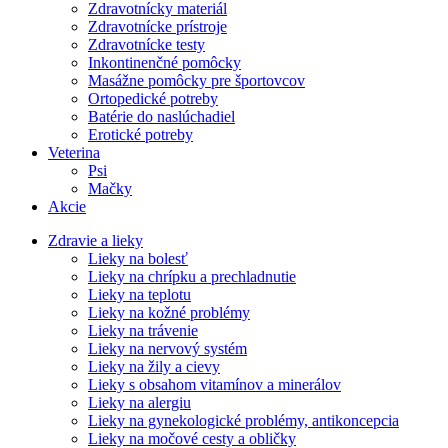
Zdravotnícky materiál
Zdravotnícke prístroje
Zdravotnícke testy
Inkontinenčné pomôcky
Masážne pomôcky pre športovcov
Ortopedické potreby
Batérie do naslúchadiel
Erotické potreby
Veterina
Psi
Mačky
Akcie
Zdravie a lieky
Lieky na bolesť
Lieky na chrípku a prechladnutie
Lieky na teplotu
Lieky na kožné problémy
Lieky na trávenie
Lieky na nervový systém
Lieky na žily a cievy
Lieky s obsahom vitamínov a minerálov
Lieky na alergiu
Lieky na gynekologické problémy, antikoncepcia
Lieky na močové cesty a obličky