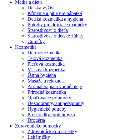
Matka a dieťa
Detská výživa
Kŕmenie a pitie pre bábätká
Detská kozmetika a hygiena
Potreby pre dojčiace mamičky
Starostlivosť o dieťa
Starostlivosť o detské zúbky
Cumlíky
Kozmetika
Dermokozmetika
Telová kozmetika
Pleťová kozmetika
Vlasová kozmetika
Ústna hygiena
Masáže a relaxácia
Aromaterapia a vonné oleje
Prírodná kozmetika
Opaľovacie prípravky
Dezodoranty, antiperspiranty
Hygienické potreby
Prostriedky proti hmyzu
Drogéria
Zdravotnícke pomôcky
Zdravotnícke prostriedky
Lekárničky