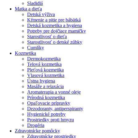
Sladidlá
Matka a dieťa
Detská výživa
Kŕmenie a pitie pre bábätká
Detská kozmetika a hygiena
Potreby pre dojčiace mamičky
Starostlivosť o dieťa
Starostlivosť o detské zúbky
Cumlíky
Kozmetika
Dermokozmetika
Telová kozmetika
Pleťová kozmetika
Vlasová kozmetika
Ústna hygiena
Masáže a relaxácia
Aromaterapia a vonné oleje
Prírodná kozmetika
Opaľovacie prípravky
Dezodoranty, antiperspiranty
Hygienické potreby
Prostriedky proti hmyzu
Drogéria
Zdravotnícke pomôcky
Zdravotnícke prostriedky