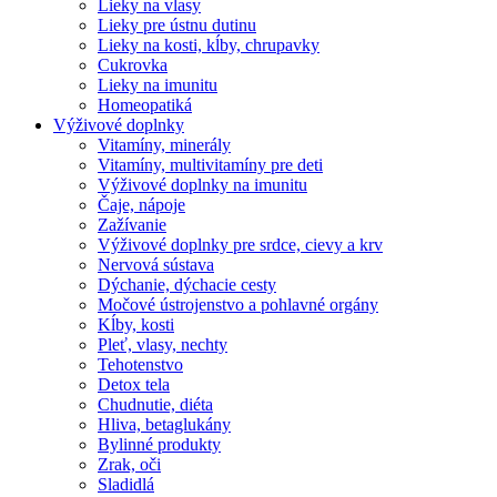
Lieky na vlasy
Lieky pre ústnu dutinu
Lieky na kosti, kĺby, chrupavky
Cukrovka
Lieky na imunitu
Homeopatiká
Výživové doplnky
Vitamíny, minerály
Vitamíny, multivitamíny pre deti
Výživové doplnky na imunitu
Čaje, nápoje
Zažívanie
Výživové doplnky pre srdce, cievy a krv
Nervová sústava
Dýchanie, dýchacie cesty
Močové ústrojenstvo a pohlavné orgány
Kĺby, kosti
Pleť, vlasy, nechty
Tehotenstvo
Detox tela
Chudnutie, diéta
Hliva, betaglukány
Bylinné produkty
Zrak, oči
Sladidlá