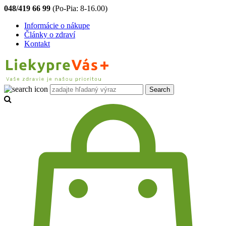
048/419 66 99
(Po-Pia: 8-16.00)
Informácie o nákupe
Články o zdraví
Kontakt