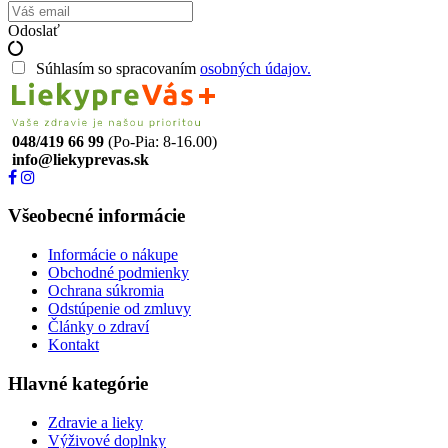
Odoslať
Súhlasím so spracovaním
osobných údajov.
048/419 66 99
(Po-Pia: 8-16.00)
info@liekyprevas.sk
Všeobecné informácie
Informácie o nákupe
Obchodné podmienky
Ochrana súkromia
Odstúpenie od zmluvy
Články o zdraví
Kontakt
Hlavné kategórie
Zdravie a lieky
Výživové doplnky