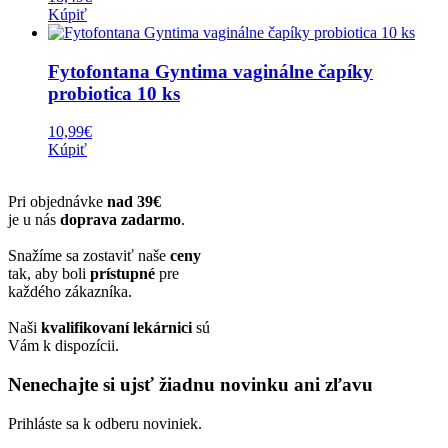
Kúpiť
Fytofontana Gyntima vaginálne čapíky
probiotica 10 ks
10,99
€
Kúpiť
Pri objednávke
nad 39€
je u nás
doprava zadarmo
.
Snažíme sa zostaviť naše
ceny
tak, aby boli
prístupné
pre
každého zákazníka.
Naši
kvalifikovaní lekárnici
sú
Vám k dispozícii.
Nenechajte si ujsť žiadnu novinku ani zľavu
Prihláste sa k odberu noviniek.