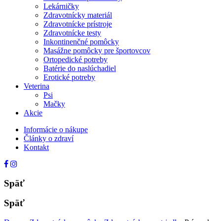
Lekárničky
Zdravotnícky materiál
Zdravotnícke prístroje
Zdravotnícke testy
Inkontinenčné pomôcky
Masážne pomôcky pre športovcov
Ortopedické potreby
Batérie do naslúchadiel
Erotické potreby
Veterina
Psi
Mačky
Akcie
Informácie o nákupe
Články o zdraví
Kontakt
Späť
Späť