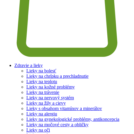
Zdravie a lieky
Lieky na bolesť
Lieky na chrípku a prechladnutie
Lieky na teplotu
Lieky na kožné problémy
Lieky na trávenie
Lieky na nervový systém
Lieky na žily a cievy
Lieky s obsahom vitamínov a minerálov
Lieky na alergiu
Lieky na gynekologické problémy, antikoncepcia
Lieky na močové cesty a obličky
Lieky na oči