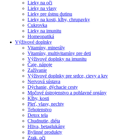
Lieky na oči
Lieky na vlasy
Lieky pre ústnu dutinu
Lieky na kosti, kĺby, chrupavky
Cukrovka
Lieky na imunitu
Homeopatiká
Výživové doplnky
Vitamíny, minerály
Vitamíny, multivitamíny pre deti
Výživové doplnky na imunitu
Čaje, nápoje
Zažívanie
Výživové doplnky pre srdce, cievy a krv
Nervová sústava
Dýchanie, dýchacie cesty
Močové ústrojenstvo a pohlavné orgány
Kĺby, kosti
Pleť, vlasy, nechty
Tehotenstvo
Detox tela
Chudnutie, diéta
Hliva, betaglukány
Bylinné produkty
Zrak, oči