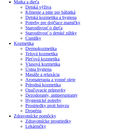
Matka a dieťa
Detská výživa
Kŕmenie a pitie pre bábätká
Detská kozmetika a hygiena
Potreby pre dojčiace mamičky
Starostlivosť o dieťa
Starostlivosť o detské zúbky
Cumlíky
Kozmetika
Dermokozmetika
Telová kozmetika
Pleťová kozmetika
Vlasová kozmetika
Ústna hygiena
Masáže a relaxácia
Aromaterapia a vonné oleje
Prírodná kozmetika
Opaľovacie prípravky
Dezodoranty, antiperspiranty
Hygienické potreby
Prostriedky proti hmyzu
Drogéria
Zdravotnícke pomôcky
Zdravotnícke prostriedky
Lekárničky