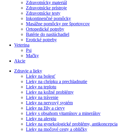
Zdravotnícky materiál
Zdravotnícke prístroje
Zdravotnícke testy
Inkontinenčné pomôcky
Masážne pomôcky pre športovcov
Ortopedické potreby
Batérie do naslúchadiel
Erotické potreby
Veterina
Psi
Mačky
Akcie
Zdravie a lieky
Lieky na bolesť
Lieky na chrípku a prechladnutie
Lieky na teplotu
Lieky na kožné problémy
Lieky na trávenie
Lieky na nervový systém
Lieky na žily a cievy
Lieky s obsahom vitamínov a minerálov
Lieky na alergiu
Lieky na gynekologické problémy, antikoncepcia
Lieky na močové cesty a obličky