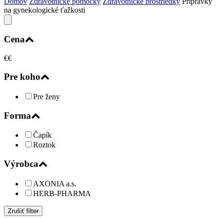
Domov
Zdravotnícke pomôcky
Zdravotnícke prostriedky
Prípravky
na gynekologické ťažkosti
Cena
€
€
Pre koho
Pre ženy
Forma
Čapík
Roztok
Výrobca
AXONIA a.s.
HERB-PHARMA
Zrušiť filter