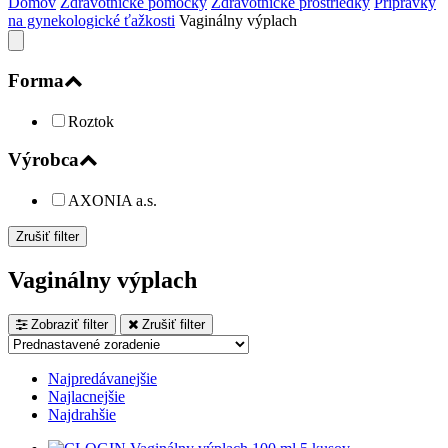
Domov
Zdravotnícke pomôcky
Zdravotnícke prostriedky
Prípravky
na gynekologické ťažkosti
Vaginálny výplach
Forma
Roztok
Výrobca
AXONIA a.s.
Zrušiť filter
Vaginálny výplach
Zobraziť filter
Zrušiť filter
Najpredávanejšie
Najlacnejšie
Najdrahšie