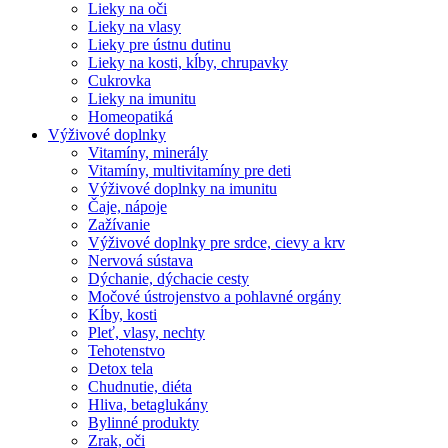
Lieky na oči
Lieky na vlasy
Lieky pre ústnu dutinu
Lieky na kosti, kĺby, chrupavky
Cukrovka
Lieky na imunitu
Homeopatiká
Výživové doplnky
Vitamíny, minerály
Vitamíny, multivitamíny pre deti
Výživové doplnky na imunitu
Čaje, nápoje
Zažívanie
Výživové doplnky pre srdce, cievy a krv
Nervová sústava
Dýchanie, dýchacie cesty
Močové ústrojenstvo a pohlavné orgány
Kĺby, kosti
Pleť, vlasy, nechty
Tehotenstvo
Detox tela
Chudnutie, diéta
Hliva, betaglukány
Bylinné produkty
Zrak, oči