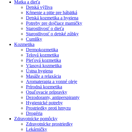
Matka a dieťa
Detská výživa
Kŕmenie a pitie pre bábätká
Detská kozmetika a hygiena
Potreby pre dojčiace mamičky
Starostlivosť o dieťa
Starostlivosť o detské zúbky
Cumlíky
Kozmetika
Dermokozmetika
Telová kozmetika
Pleťová kozmetika
Vlasová kozmetika
Ústna hygiena
Masáže a relaxácia
Aromaterapia a vonné oleje
Prírodná kozmetika
Opaľovacie prípravky
Dezodoranty, antiperspiranty
Hygienické potreby
Prostriedky proti hmyzu
Drogéria
Zdravotnícke pomôcky
Zdravotnícke prostriedky
Lekárničky