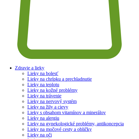
Zdravie a lieky
Lieky na bolesť
Lieky na chrípku a prechladnutie
Lieky na teplotu
Lieky na kožné problémy
Lieky na trávenie
Lieky na nervový systém
Lieky na žily a cievy
Lieky s obsahom vitamínov a minerálov
Lieky na alergiu
Lieky na gynekologické problémy, antikoncepcia
Lieky na močové cesty a obličky
Lieky na oči