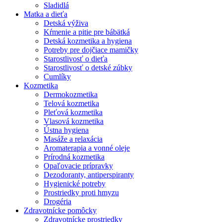
Sladidlá
Matka a dieťa
Detská výživa
Kŕmenie a pitie pre bábätká
Detská kozmetika a hygiena
Potreby pre dojčiace mamičky
Starostlivosť o dieťa
Starostlivosť o detské zúbky
Cumlíky
Kozmetika
Dermokozmetika
Telová kozmetika
Pleťová kozmetika
Vlasová kozmetika
Ústna hygiena
Masáže a relaxácia
Aromaterapia a vonné oleje
Prírodná kozmetika
Opaľovacie prípravky
Dezodoranty, antiperspiranty
Hygienické potreby
Prostriedky proti hmyzu
Drogéria
Zdravotnícke pomôcky
Zdravotnícke prostriedky