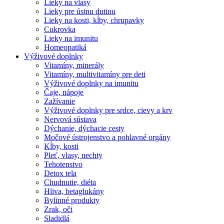
Lieky na vlasy
Lieky pre ústnu dutinu
Lieky na kosti, kĺby, chrupavky
Cukrovka
Lieky na imunitu
Homeopatiká
Výživové doplnky
Vitamíny, minerály
Vitamíny, multivitamíny pre deti
Výživové doplnky na imunitu
Čaje, nápoje
Zažívanie
Výživové doplnky pre srdce, cievy a krv
Nervová sústava
Dýchanie, dýchacie cesty
Močové ústrojenstvo a pohlavné orgány
Kĺby, kosti
Pleť, vlasy, nechty
Tehotenstvo
Detox tela
Chudnutie, diéta
Hliva, betaglukány
Bylinné produkty
Zrak, oči
Sladidlá