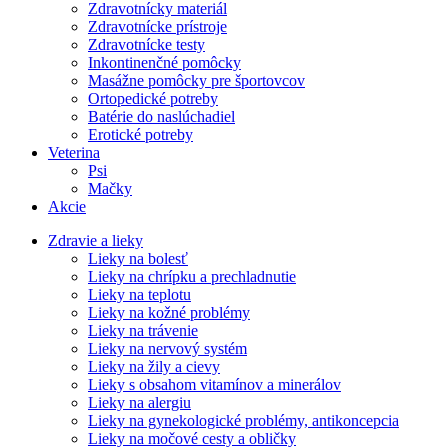
Zdravotnícky materiál
Zdravotnícke prístroje
Zdravotnícke testy
Inkontinenčné pomôcky
Masážne pomôcky pre športovcov
Ortopedické potreby
Batérie do naslúchadiel
Erotické potreby
Veterina
Psi
Mačky
Akcie
Zdravie a lieky
Lieky na bolesť
Lieky na chrípku a prechladnutie
Lieky na teplotu
Lieky na kožné problémy
Lieky na trávenie
Lieky na nervový systém
Lieky na žily a cievy
Lieky s obsahom vitamínov a minerálov
Lieky na alergiu
Lieky na gynekologické problémy, antikoncepcia
Lieky na močové cesty a obličky