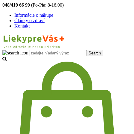
048/419 66 99
(Po-Pia: 8-16.00)
Informácie o nákupe
Články o zdraví
Kontakt