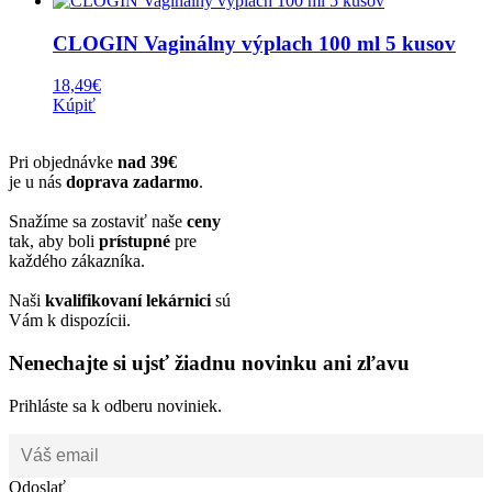
CLOGIN Vaginálny výplach 100 ml 5 kusov
18,49
€
Kúpiť
Pri objednávke
nad 39€
je u nás
doprava zadarmo
.
Snažíme sa zostaviť naše
ceny
tak, aby boli
prístupné
pre
každého zákazníka.
Naši
kvalifikovaní lekárnici
sú
Vám k dispozícii.
Nenechajte si ujsť žiadnu novinku ani zľavu
Prihláste sa k odberu noviniek.
Odoslať