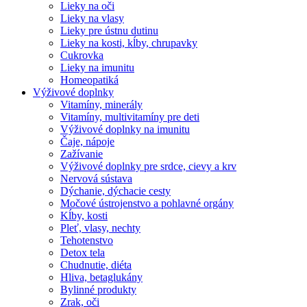
Lieky na oči
Lieky na vlasy
Lieky pre ústnu dutinu
Lieky na kosti, kĺby, chrupavky
Cukrovka
Lieky na imunitu
Homeopatiká
Výživové doplnky
Vitamíny, minerály
Vitamíny, multivitamíny pre deti
Výživové doplnky na imunitu
Čaje, nápoje
Zažívanie
Výživové doplnky pre srdce, cievy a krv
Nervová sústava
Dýchanie, dýchacie cesty
Močové ústrojenstvo a pohlavné orgány
Kĺby, kosti
Pleť, vlasy, nechty
Tehotenstvo
Detox tela
Chudnutie, diéta
Hliva, betaglukány
Bylinné produkty
Zrak, oči