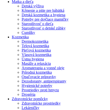
Matka a dieťa
Detská výživa
Kŕmenie a pitie pre bábätká
Detská kozmetika a hygiena
Potreby pre dojčiace mamičky
Starostlivosť o dieťa
Starostlivosť o detské zúbky
Cumlíky
Kozmetika
Dermokozmetika
Telová kozmetika
Pleťová kozmetika
Vlasová kozmetika
Ústna hygiena
Masáže a relaxácia
Aromaterapia a vonné oleje
Prírodná kozmetika
Opaľovacie prípravky
Dezodoranty, antiperspiranty
Hygienické potreby
Prostriedky proti hmyzu
Drogéria
Zdravotnícke pomôcky
Zdravotnícke prostriedky
Lekárničky