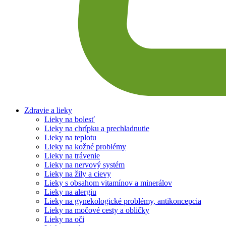
Zdravie a lieky
Lieky na bolesť
Lieky na chrípku a prechladnutie
Lieky na teplotu
Lieky na kožné problémy
Lieky na trávenie
Lieky na nervový systém
Lieky na žily a cievy
Lieky s obsahom vitamínov a minerálov
Lieky na alergiu
Lieky na gynekologické problémy, antikoncepcia
Lieky na močové cesty a obličky
Lieky na oči