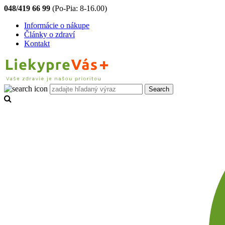
048/419 66 99
(Po-Pia: 8-16.00)
Informácie o nákupe
Články o zdraví
Kontakt