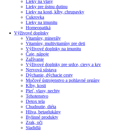
Lieky na vlasy
Lieky pre ústnu dutinu
Lieky na kosti, kĺby, chrupavky
Cukrovka
Lieky na imunitu
Homeopatiká
Výživové doplnky
Vitamíny, minerály
Vitamíny, multivitamíny pre deti
Výživové doplnky na imunitu
Čaje, nápoje
Zažívanie
Výživové doplnky pre srdce, cievy a krv
Nervová sústava
Dýchanie, dýchacie cesty
Močové ústrojenstvo a pohlavné orgány
Kĺby, kosti
Pleť, vlasy, nechty
Tehotenstvo
Detox tela
Chudnutie, diéta
Hliva, betaglukány
Bylinné produkty
Zrak, oči
Sladidlá