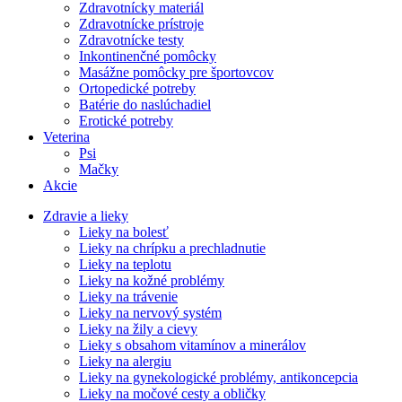
Zdravotnícky materiál
Zdravotnícke prístroje
Zdravotnícke testy
Inkontinenčné pomôcky
Masážne pomôcky pre športovcov
Ortopedické potreby
Batérie do naslúchadiel
Erotické potreby
Veterina
Psi
Mačky
Akcie
Zdravie a lieky
Lieky na bolesť
Lieky na chrípku a prechladnutie
Lieky na teplotu
Lieky na kožné problémy
Lieky na trávenie
Lieky na nervový systém
Lieky na žily a cievy
Lieky s obsahom vitamínov a minerálov
Lieky na alergiu
Lieky na gynekologické problémy, antikoncepcia
Lieky na močové cesty a obličky