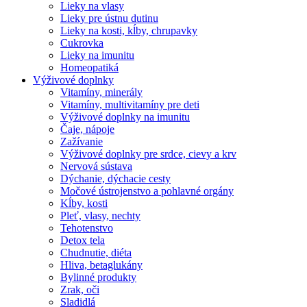
Lieky na vlasy
Lieky pre ústnu dutinu
Lieky na kosti, kĺby, chrupavky
Cukrovka
Lieky na imunitu
Homeopatiká
Výživové doplnky
Vitamíny, minerály
Vitamíny, multivitamíny pre deti
Výživové doplnky na imunitu
Čaje, nápoje
Zažívanie
Výživové doplnky pre srdce, cievy a krv
Nervová sústava
Dýchanie, dýchacie cesty
Močové ústrojenstvo a pohlavné orgány
Kĺby, kosti
Pleť, vlasy, nechty
Tehotenstvo
Detox tela
Chudnutie, diéta
Hliva, betaglukány
Bylinné produkty
Zrak, oči
Sladidlá