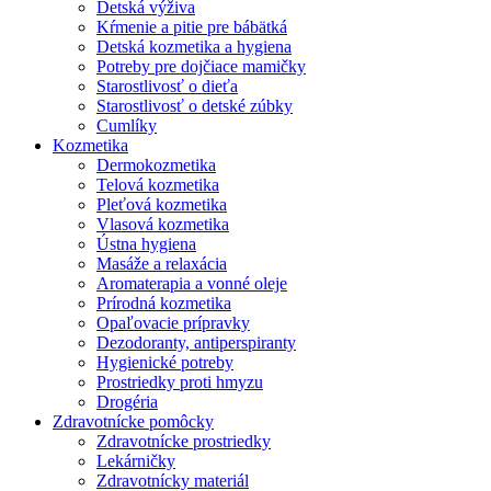
Detská výživa
Kŕmenie a pitie pre bábätká
Detská kozmetika a hygiena
Potreby pre dojčiace mamičky
Starostlivosť o dieťa
Starostlivosť o detské zúbky
Cumlíky
Kozmetika
Dermokozmetika
Telová kozmetika
Pleťová kozmetika
Vlasová kozmetika
Ústna hygiena
Masáže a relaxácia
Aromaterapia a vonné oleje
Prírodná kozmetika
Opaľovacie prípravky
Dezodoranty, antiperspiranty
Hygienické potreby
Prostriedky proti hmyzu
Drogéria
Zdravotnícke pomôcky
Zdravotnícke prostriedky
Lekárničky
Zdravotnícky materiál