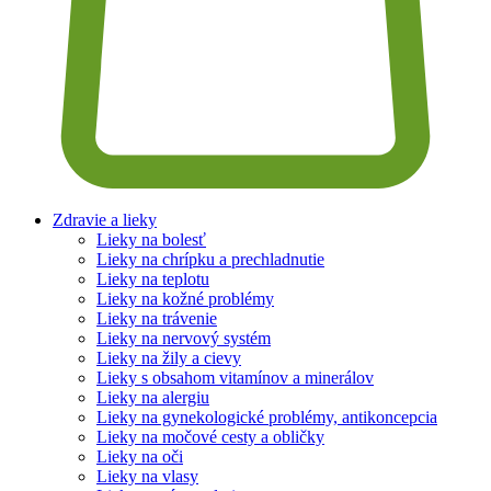
Zdravie a lieky
Lieky na bolesť
Lieky na chrípku a prechladnutie
Lieky na teplotu
Lieky na kožné problémy
Lieky na trávenie
Lieky na nervový systém
Lieky na žily a cievy
Lieky s obsahom vitamínov a minerálov
Lieky na alergiu
Lieky na gynekologické problémy, antikoncepcia
Lieky na močové cesty a obličky
Lieky na oči
Lieky na vlasy