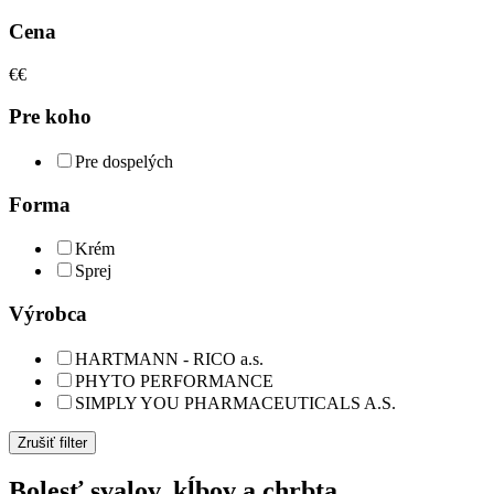
Cena
€
€
Pre koho
Pre dospelých
Forma
Krém
Sprej
Výrobca
HARTMANN - RICO a.s.
PHYTO PERFORMANCE
SIMPLY YOU PHARMACEUTICALS A.S.
Zrušiť filter
Bolesť svalov, kĺbov a chrbta