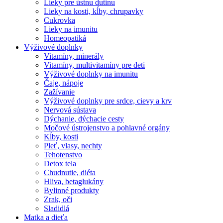
Lieky pre ústnu dutinu
Lieky na kosti, kĺby, chrupavky
Cukrovka
Lieky na imunitu
Homeopatiká
Výživové doplnky
Vitamíny, minerály
Vitamíny, multivitamíny pre deti
Výživové doplnky na imunitu
Čaje, nápoje
Zažívanie
Výživové doplnky pre srdce, cievy a krv
Nervová sústava
Dýchanie, dýchacie cesty
Močové ústrojenstvo a pohlavné orgány
Kĺby, kosti
Pleť, vlasy, nechty
Tehotenstvo
Detox tela
Chudnutie, diéta
Hliva, betaglukány
Bylinné produkty
Zrak, oči
Sladidlá
Matka a dieťa