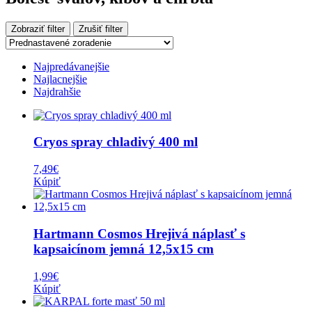
Zobraziť filter
Zrušiť filter
Najpredávanejšie
Najlacnejšie
Najdrahšie
Cryos spray chladivý 400 ml
7,49
€
Kúpiť
Hartmann Cosmos Hrejivá náplasť s
kapsaicínom jemná 12,5x15 cm
1,99
€
Kúpiť