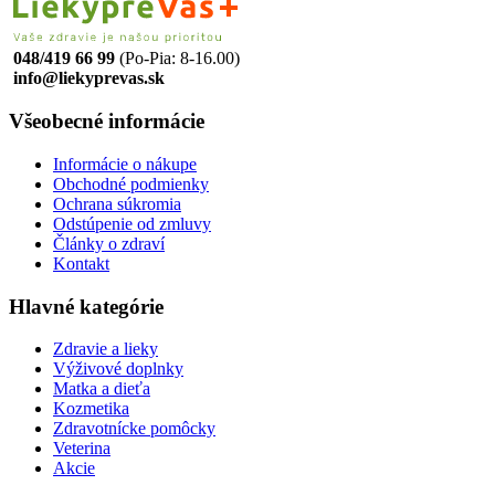
048/419 66 99
(Po-Pia: 8-16.00)
info@liekyprevas.sk
Všeobecné informácie
Informácie o nákupe
Obchodné podmienky
Ochrana súkromia
Odstúpenie od zmluvy
Články o zdraví
Kontakt
Hlavné kategórie
Zdravie a lieky
Výživové doplnky
Matka a dieťa
Kozmetika
Zdravotnícke pomôcky
Veterina
Akcie