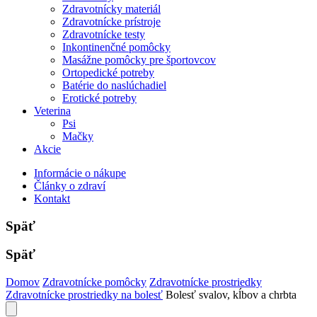
Zdravotnícky materiál
Zdravotnícke prístroje
Zdravotnícke testy
Inkontinenčné pomôcky
Masážne pomôcky pre športovcov
Ortopedické potreby
Batérie do naslúchadiel
Erotické potreby
Veterina
Psi
Mačky
Akcie
Informácie o nákupe
Články o zdraví
Kontakt
Späť
Späť
Domov
Zdravotnícke pomôcky
Zdravotnícke prostriedky
Zdravotnícke prostriedky na bolesť
Bolesť svalov, kĺbov a chrbta