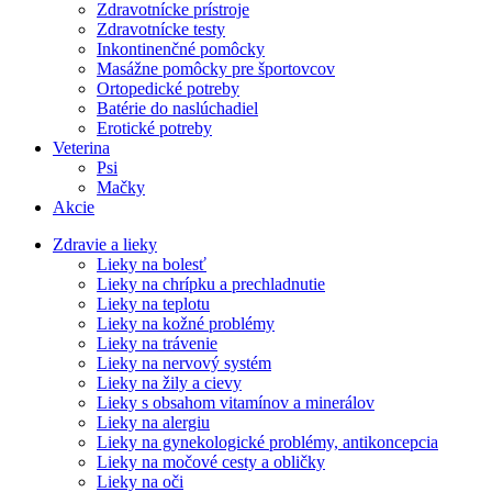
Zdravotnícke prístroje
Zdravotnícke testy
Inkontinenčné pomôcky
Masážne pomôcky pre športovcov
Ortopedické potreby
Batérie do naslúchadiel
Erotické potreby
Veterina
Psi
Mačky
Akcie
Zdravie a lieky
Lieky na bolesť
Lieky na chrípku a prechladnutie
Lieky na teplotu
Lieky na kožné problémy
Lieky na trávenie
Lieky na nervový systém
Lieky na žily a cievy
Lieky s obsahom vitamínov a minerálov
Lieky na alergiu
Lieky na gynekologické problémy, antikoncepcia
Lieky na močové cesty a obličky
Lieky na oči