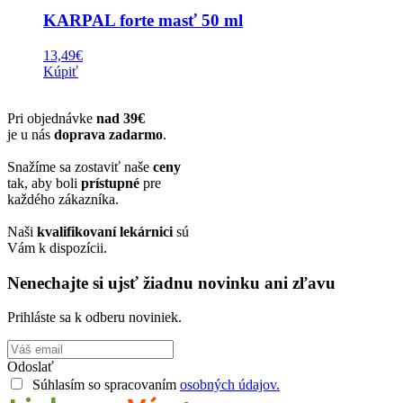
KARPAL forte masť 50 ml
13,49
€
Kúpiť
Pri objednávke
nad 39€
je u nás
doprava zadarmo
.
Snažíme sa zostaviť naše
ceny
tak, aby boli
prístupné
pre
každého zákazníka.
Naši
kvalifikovaní lekárnici
sú
Vám k dispozícii.
Nenechajte si ujsť žiadnu novinku ani zľavu
Prihláste sa k odberu noviniek.
Odoslať
Súhlasím so spracovaním
osobných údajov.