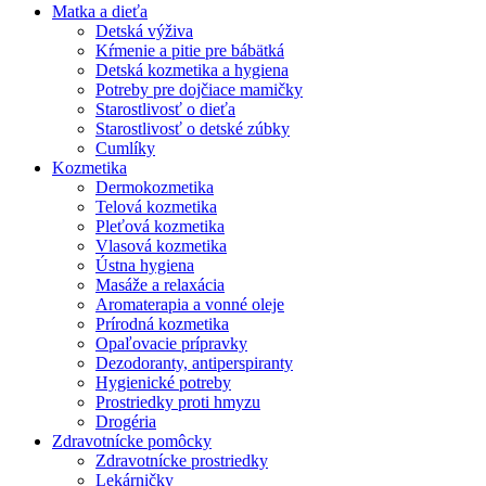
Matka a dieťa
Detská výživa
Kŕmenie a pitie pre bábätká
Detská kozmetika a hygiena
Potreby pre dojčiace mamičky
Starostlivosť o dieťa
Starostlivosť o detské zúbky
Cumlíky
Kozmetika
Dermokozmetika
Telová kozmetika
Pleťová kozmetika
Vlasová kozmetika
Ústna hygiena
Masáže a relaxácia
Aromaterapia a vonné oleje
Prírodná kozmetika
Opaľovacie prípravky
Dezodoranty, antiperspiranty
Hygienické potreby
Prostriedky proti hmyzu
Drogéria
Zdravotnícke pomôcky
Zdravotnícke prostriedky
Lekárničky