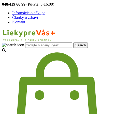
048/419 66 99
(Po-Pia: 8-16.00)
Informácie o nákupe
Články o zdraví
Kontakt