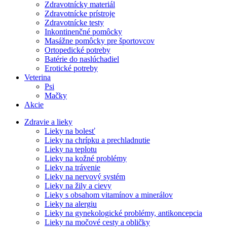
Zdravotnícky materiál
Zdravotnícke prístroje
Zdravotnícke testy
Inkontinenčné pomôcky
Masážne pomôcky pre športovcov
Ortopedické potreby
Batérie do naslúchadiel
Erotické potreby
Veterina
Psi
Mačky
Akcie
Zdravie a lieky
Lieky na bolesť
Lieky na chrípku a prechladnutie
Lieky na teplotu
Lieky na kožné problémy
Lieky na trávenie
Lieky na nervový systém
Lieky na žily a cievy
Lieky s obsahom vitamínov a minerálov
Lieky na alergiu
Lieky na gynekologické problémy, antikoncepcia
Lieky na močové cesty a obličky