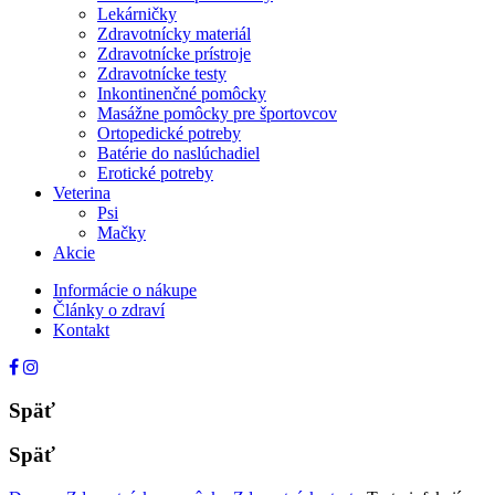
Lekárničky
Zdravotnícky materiál
Zdravotnícke prístroje
Zdravotnícke testy
Inkontinenčné pomôcky
Masážne pomôcky pre športovcov
Ortopedické potreby
Batérie do naslúchadiel
Erotické potreby
Veterina
Psi
Mačky
Akcie
Informácie o nákupe
Články o zdraví
Kontakt
Späť
Späť