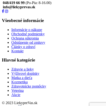
048/419 66 99
(Po-Pia: 8-16.00)
info@liekyprevas.sk
Všeobecné informácie
Informácie o nákupe
Obchodné podmienky
Ochrana súkromia
Odstúpenie od zmluvy
Články o zdraví
Kontakt
Hlavné kategórie
Zdravie a lieky
Výživové doplnky
Matka a dieťa
Kozmetika
Zdravotnícke pomôcky
Veterina
Akcie
© 2023 LiekypreVas.sk