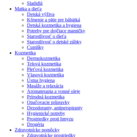
Sladidlá
Matka a dieťa
Detská výživa
Kŕmenie a pitie pre bábätká
Detská kozmetika a hygiena
Potreby pre dojčiace mamičky
Starostlivosť o dieťa
Starostlivosť o detské zúbky
Cumlíky
Kozmetika
Dermokozmetika
Telová kozmetika
Pleťová kozmetika
Vlasová kozmetika
Ústna hygiena
Masáže a relaxácia
Aromaterapia a vonné oleje
Prírodná kozmetika
Opaľovacie prípravky
Dezodoranty, antiperspiranty
Hygienické potreby
Prostriedky proti hmyzu
Drogéria
Zdravotnícke pomôcky
Zdravotnícke prostriedky