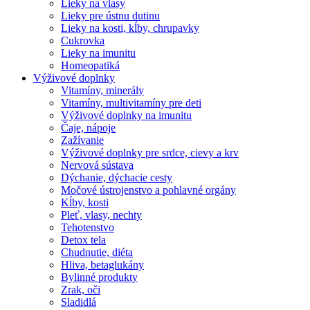
Lieky na vlasy
Lieky pre ústnu dutinu
Lieky na kosti, kĺby, chrupavky
Cukrovka
Lieky na imunitu
Homeopatiká
Výživové doplnky
Vitamíny, minerály
Vitamíny, multivitamíny pre deti
Výživové doplnky na imunitu
Čaje, nápoje
Zažívanie
Výživové doplnky pre srdce, cievy a krv
Nervová sústava
Dýchanie, dýchacie cesty
Močové ústrojenstvo a pohlavné orgány
Kĺby, kosti
Pleť, vlasy, nechty
Tehotenstvo
Detox tela
Chudnutie, diéta
Hliva, betaglukány
Bylinné produkty
Zrak, oči
Sladidlá