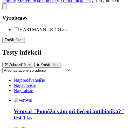
Domov
Zdravotnícke pomôcky
Zdravotnícke testy
Testy infekcií
Výrobca
HARTMANN - RICO a.s.
Zrušiť filter
Testy infekcií
Zobraziť filter
Zrušiť filter
Najpredávanejšie
Najlacnejšie
Najdrahšie
Veroval "Pomôžu vám pri liečení antibiotiká?"
test 1 ks