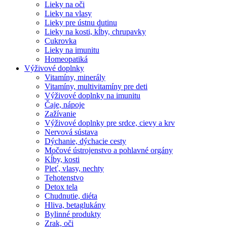
Lieky na oči
Lieky na vlasy
Lieky pre ústnu dutinu
Lieky na kosti, kĺby, chrupavky
Cukrovka
Lieky na imunitu
Homeopatiká
Výživové doplnky
Vitamíny, minerály
Vitamíny, multivitamíny pre deti
Výživové doplnky na imunitu
Čaje, nápoje
Zažívanie
Výživové doplnky pre srdce, cievy a krv
Nervová sústava
Dýchanie, dýchacie cesty
Močové ústrojenstvo a pohlavné orgány
Kĺby, kosti
Pleť, vlasy, nechty
Tehotenstvo
Detox tela
Chudnutie, diéta
Hliva, betaglukány
Bylinné produkty
Zrak, oči