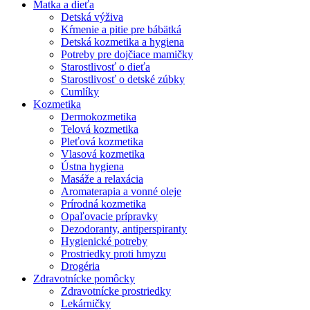
Matka a dieťa
Detská výživa
Kŕmenie a pitie pre bábätká
Detská kozmetika a hygiena
Potreby pre dojčiace mamičky
Starostlivosť o dieťa
Starostlivosť o detské zúbky
Cumlíky
Kozmetika
Dermokozmetika
Telová kozmetika
Pleťová kozmetika
Vlasová kozmetika
Ústna hygiena
Masáže a relaxácia
Aromaterapia a vonné oleje
Prírodná kozmetika
Opaľovacie prípravky
Dezodoranty, antiperspiranty
Hygienické potreby
Prostriedky proti hmyzu
Drogéria
Zdravotnícke pomôcky
Zdravotnícke prostriedky
Lekárničky