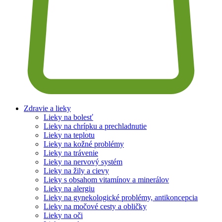
Zdravie a lieky
Lieky na bolesť
Lieky na chrípku a prechladnutie
Lieky na teplotu
Lieky na kožné problémy
Lieky na trávenie
Lieky na nervový systém
Lieky na žily a cievy
Lieky s obsahom vitamínov a minerálov
Lieky na alergiu
Lieky na gynekologické problémy, antikoncepcia
Lieky na močové cesty a obličky
Lieky na oči