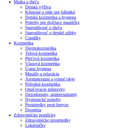
Matka a dieťa
Detská výživa
Kŕmenie a pitie pre bábätká
Detská kozmetika a hygiena
Potreby pre dojčiace mamičky
Starostlivosť o dieťa
Starostlivosť o detské zúbky
Cumlíky
Kozmetika
Dermokozmetika
Telová kozmetika
Pleťová kozmetika
Vlasová kozmetika
Ústna hygiena
Masáže a relaxácia
Aromaterapia a vonné oleje
Prírodná kozmetika
Opaľovacie prípravky
Dezodoranty, antiperspiranty
Hygienické potreby
Prostriedky proti hmyzu
Drogéria
Zdravotnícke pomôcky
Zdravotnícke prostriedky
Lekárničky