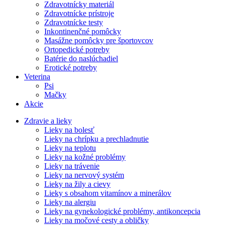
Zdravotnícky materiál
Zdravotnícke prístroje
Zdravotnícke testy
Inkontinenčné pomôcky
Masážne pomôcky pre športovcov
Ortopedické potreby
Batérie do naslúchadiel
Erotické potreby
Veterina
Psi
Mačky
Akcie
Zdravie a lieky
Lieky na bolesť
Lieky na chrípku a prechladnutie
Lieky na teplotu
Lieky na kožné problémy
Lieky na trávenie
Lieky na nervový systém
Lieky na žily a cievy
Lieky s obsahom vitamínov a minerálov
Lieky na alergiu
Lieky na gynekologické problémy, antikoncepcia
Lieky na močové cesty a obličky