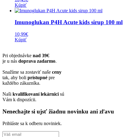
Kúpiť
Imunoglukan P4H Acute kids sirup 100 ml
10,99
€
Kúpiť
Pri objednávke
nad 39€
je u nás
doprava zadarmo
.
Snažíme sa zostaviť naše
ceny
tak, aby boli
prístupné
pre
každého zákazníka.
Naši
kvalifikovaní lekárnici
sú
Vám k dispozícii.
Nenechajte si ujsť žiadnu novinku ani zľavu
Prihláste sa k odberu noviniek.