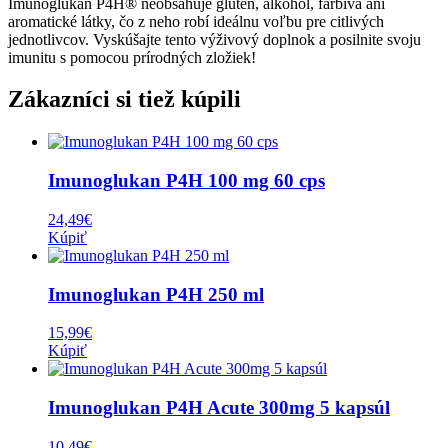
Imunoglukan P4H® neobsahuje glutén, alkohol, farbivá ani
aromatické látky, čo z neho robí ideálnu voľbu pre citlivých
jednotlivcov. Vyskúšajte tento výživový doplnok a posilnite svoju
imunitu s pomocou prírodných zložiek!
Zákazníci si tiež kúpili
Imunoglukan P4H 100 mg 60 cps
24,49
€
Kúpiť
Imunoglukan P4H 250 ml
15,99
€
Kúpiť
Imunoglukan P4H Acute 300mg 5 kapsúl
10,49
€