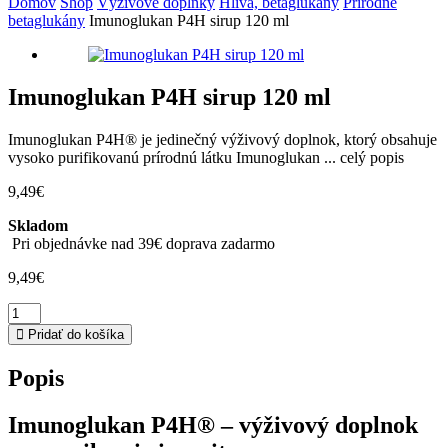
Domov
Shop
Výživové doplnky
Hliva, betaglukány
Prírodné
betaglukány
Imunoglukan P4H sirup 120 ml
Imunoglukan P4H sirup 120 ml
Imunoglukan P4H® je jedinečný výživový doplnok, ktorý obsahuje
vysoko purifikovanú prírodnú látku Imunoglukan ...
celý popis
9,49
€
Skladom
Pri objednávke nad 39€ doprava zadarmo
9,49
€
množstvo
Imunoglukan
Pridať do košíka
P4H
sirup
Popis
120
ml
Imunoglukan P4H® – výživový doplnok