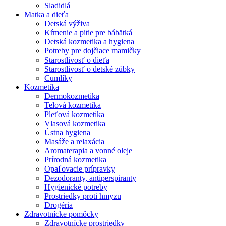
Sladidlá
Matka a dieťa
Detská výživa
Kŕmenie a pitie pre bábätká
Detská kozmetika a hygiena
Potreby pre dojčiace mamičky
Starostlivosť o dieťa
Starostlivosť o detské zúbky
Cumlíky
Kozmetika
Dermokozmetika
Telová kozmetika
Pleťová kozmetika
Vlasová kozmetika
Ústna hygiena
Masáže a relaxácia
Aromaterapia a vonné oleje
Prírodná kozmetika
Opaľovacie prípravky
Dezodoranty, antiperspiranty
Hygienické potreby
Prostriedky proti hmyzu
Drogéria
Zdravotnícke pomôcky
Zdravotnícke prostriedky