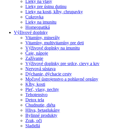
Lieky na vlasy
Lieky pre ústnu dutinu
Lieky na kosti, kĺby, chrupavky
Cukrovka
Lieky na imunitu
Homeopatiká
Výživové doplnky
Vitamíny, minerály
Vitamíny, multivitamíny pre deti
Výživové doplnky na imunitu
Čaje, nápoje
Zažívanie
Výživové doplnky pre srdce, cievy a krv
Nervová sústava
Dýchanie, dýchacie cesty
Močové ústrojenstvo a pohlavné orgány
Kĺby, kosti
Pleť, vlasy, nechty
Tehotenstvo
Detox tela
Chudnutie, diéta
Hliva, betaglukány
Bylinné produkty
Zrak, oči
Sladidlá