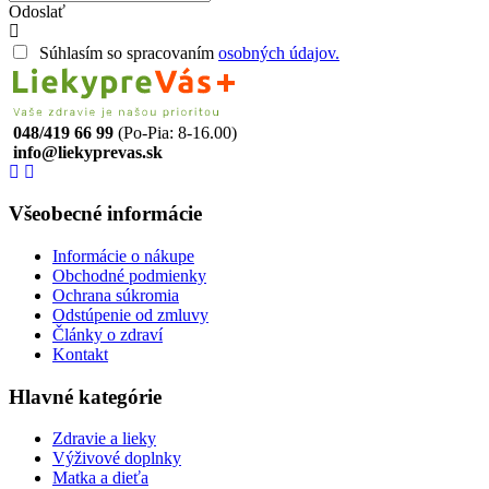
Odoslať
Súhlasím so spracovaním
osobných údajov.
048/419 66 99
(Po-Pia: 8-16.00)
info@liekyprevas.sk
Všeobecné informácie
Informácie o nákupe
Obchodné podmienky
Ochrana súkromia
Odstúpenie od zmluvy
Články o zdraví
Kontakt
Hlavné kategórie
Zdravie a lieky
Výživové doplnky
Matka a dieťa