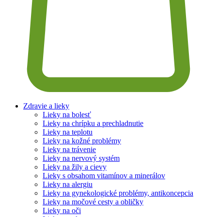
Zdravie a lieky
Lieky na bolesť
Lieky na chrípku a prechladnutie
Lieky na teplotu
Lieky na kožné problémy
Lieky na trávenie
Lieky na nervový systém
Lieky na žily a cievy
Lieky s obsahom vitamínov a minerálov
Lieky na alergiu
Lieky na gynekologické problémy, antikoncepcia
Lieky na močové cesty a obličky
Lieky na oči