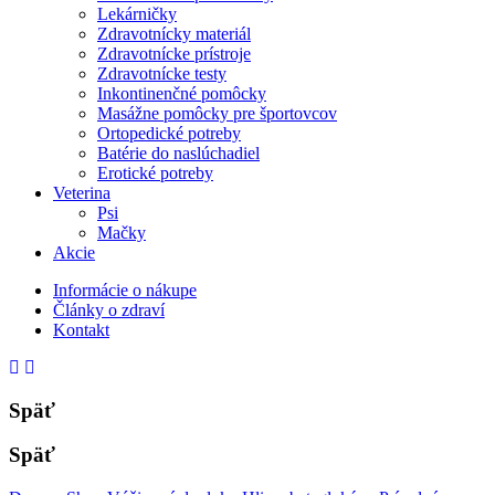
Lekárničky
Zdravotnícky materiál
Zdravotnícke prístroje
Zdravotnícke testy
Inkontinenčné pomôcky
Masážne pomôcky pre športovcov
Ortopedické potreby
Batérie do naslúchadiel
Erotické potreby
Veterina
Psi
Mačky
Akcie
Informácie o nákupe
Články o zdraví
Kontakt
Späť
Späť