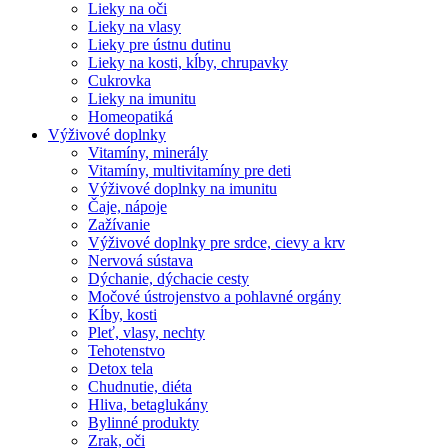
Lieky na oči
Lieky na vlasy
Lieky pre ústnu dutinu
Lieky na kosti, kĺby, chrupavky
Cukrovka
Lieky na imunitu
Homeopatiká
Výživové doplnky
Vitamíny, minerály
Vitamíny, multivitamíny pre deti
Výživové doplnky na imunitu
Čaje, nápoje
Zažívanie
Výživové doplnky pre srdce, cievy a krv
Nervová sústava
Dýchanie, dýchacie cesty
Močové ústrojenstvo a pohlavné orgány
Kĺby, kosti
Pleť, vlasy, nechty
Tehotenstvo
Detox tela
Chudnutie, diéta
Hliva, betaglukány
Bylinné produkty
Zrak, oči