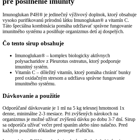
pre posilnenie imunity
Imunoglukan P4H® je jedinečný výživový doplnok, ktorý obsahuje
vysoko purifikovanú prírodnú látku Imunoglukan® a vitamín C.
Táto špeciálna kombinácia pomáha udržiavať správne fungovanie
imunitného systému a posilňuje organizmus detí aj dospelých.
Čo tento sirup obsahuje
Imunoglukan® – komplex biologicky aktívnych
polysacharidov z Pleurotus ostreatus, ktorý podporuje
imunitný systém.
Vitamín C – dôležitý vitamín, ktorý pomáha chrániť bunky
pred oxidačným stresom a udržiava správne fungovanie
imunitného systému.
Dávkovanie a použitie
Odporúčané dávkovanie je 1 ml na 5 kg telesnej hmotnosti 1x
denne, minimálne 2-3 mesiace. Pri zvýšených nárokoch na
organizmus je možné užívať zvýšenú dávku po dobu 3-7 dní. Sirup
sa odporúča užívať večer pred spaním alebo ráno nalačno. Pred
každým použitím dôkladne pretrepte fľaštičku.