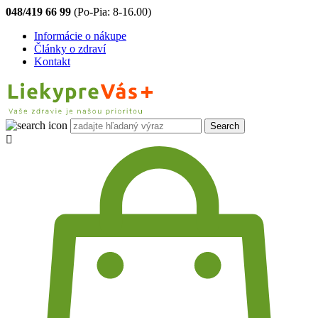
048/419 66 99
(Po-Pia: 8-16.00)
Informácie o nákupe
Články o zdraví
Kontakt