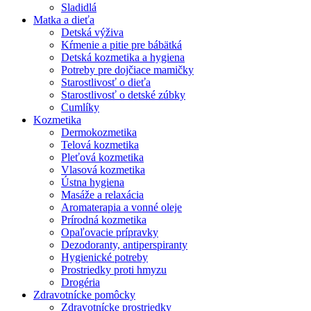
Sladidlá
Matka a dieťa
Detská výživa
Kŕmenie a pitie pre bábätká
Detská kozmetika a hygiena
Potreby pre dojčiace mamičky
Starostlivosť o dieťa
Starostlivosť o detské zúbky
Cumlíky
Kozmetika
Dermokozmetika
Telová kozmetika
Pleťová kozmetika
Vlasová kozmetika
Ústna hygiena
Masáže a relaxácia
Aromaterapia a vonné oleje
Prírodná kozmetika
Opaľovacie prípravky
Dezodoranty, antiperspiranty
Hygienické potreby
Prostriedky proti hmyzu
Drogéria
Zdravotnícke pomôcky
Zdravotnícke prostriedky