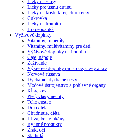
Lieky na vlasy
Lieky pre ústnu dutinu
Lieky na kosti, kĺby, chrupavky
Cukrovka
Lieky na imunitu
Homeopatiká
Výživové doplnky
Vitamíny, minerály
Vitamíny, multivitamíny pre deti
Výživové doplnky na imunitu
Čaje, nápoje
Zažívanie
Výživové doplnky pre srdce, cievy a krv
Nervová sústava
Dýchanie, dýchacie cesty
Močové ústrojenstvo a pohlavné orgány
Kĺby, kosti
Pleť, vlasy, nechty
Tehotenstvo
Detox tela
Chudnutie, diéta
Hliva, betaglukány
Bylinné produkty
Zrak, oči
Sladidlá