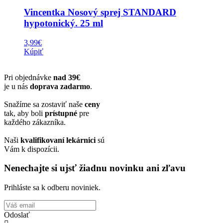
Vincentka Nosový sprej STANDARD
hypotonický. 25 ml
3,99
€
Kúpiť
Pri objednávke
nad 39€
je u nás
doprava zadarmo
.
Snažíme sa zostaviť naše
ceny
tak, aby boli
prístupné
pre
každého zákazníka.
Naši
kvalifikovaní lekárnici
sú
Vám k dispozícii.
Nenechajte si ujsť žiadnu novinku ani zľavu
Prihláste sa k odberu noviniek.
Odoslať