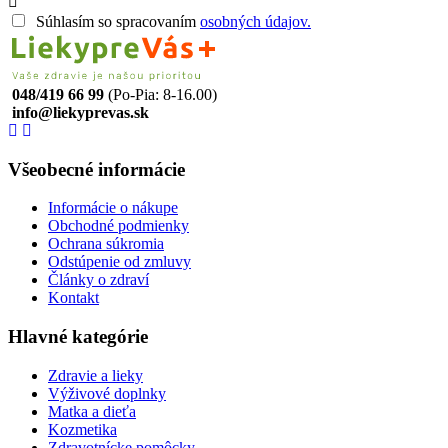
Súhlasím so spracovaním
osobných údajov.
048/419 66 99
(Po-Pia: 8-16.00)
info@liekyprevas.sk
Všeobecné informácie
Informácie o nákupe
Obchodné podmienky
Ochrana súkromia
Odstúpenie od zmluvy
Články o zdraví
Kontakt
Hlavné kategórie
Zdravie a lieky
Výživové doplnky
Matka a dieťa
Kozmetika
Zdravotnícke pomôcky