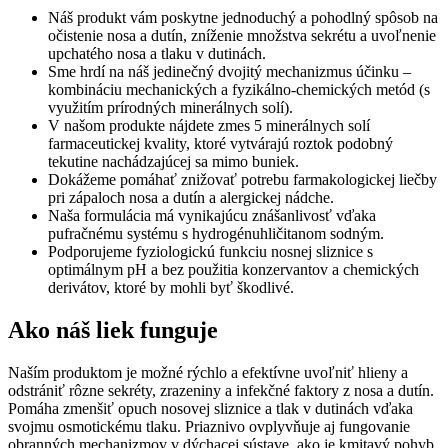
Náš produkt vám poskytne jednoduchý a pohodlný spôsob na
očistenie nosa a dutín, zníženie množstva sekrétu a uvoľnenie
upchatého nosa a tlaku v dutinách.
Sme hrdí na náš jedinečný dvojitý mechanizmus účinku –
kombináciu mechanických a fyzikálno-chemických metód (s
využitím prírodných minerálnych solí).
V našom produkte nájdete zmes 5 minerálnych solí
farmaceutickej kvality, ktoré vytvárajú roztok podobný
tekutine nachádzajúcej sa mimo buniek.
Dokážeme pomáhať znižovať potrebu farmakologickej liečby
pri zápaloch nosa a dutín a alergickej nádche.
Naša formulácia má vynikajúcu znášanlivosť vďaka
pufračnému systému s hydrogénuhličitanom sodným.
Podporujeme fyziologickú funkciu nosnej sliznice s
optimálnym pH a bez použitia konzervantov a chemických
derivátov, ktoré by mohli byť škodlivé.
Ako náš liek funguje
Naším produktom je možné rýchlo a efektívne uvoľniť hlieny a
odstrániť rôzne sekréty, zrazeniny a infekčné faktory z nosa a dutín.
Pomáha zmenšiť opuch nosovej sliznice a tlak v dutinách vďaka
svojmu osmotickému tlaku. Priaznivo ovplyvňuje aj fungovanie
obranných mechanizmov v dýchacej sústave, ako je kmitavý pohyb