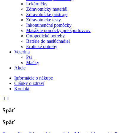
Lekárničky
Zdravotnícky materiál
Zdravotnícke prístroje
Zdravotnícke testy
Inkontinenčné pomôcky
Masážne pomôcky pre športovcov
Ortopedické potreby
Batérie do naslúchadiel
Erotické potreby
Veterina
Psi
Mačky
Akcie
Informácie o nákupe
Články o zdraví
Kontakt
Späť
Späť