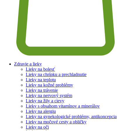
Zdravie a lieky
Lieky na bolesť
Lieky na chrípku a prechladnutie
Lieky na teplotu
Lieky na kožné problémy
Lieky na trávenie
Lieky na nervový systém
Lieky na žily a cievy
Lieky s obsahom vitamínov a minerálov
Lieky na alergiu
Lieky na gynekologické problémy, antikoncepcia
Lieky na močové cesty a obličky
Lieky na oči