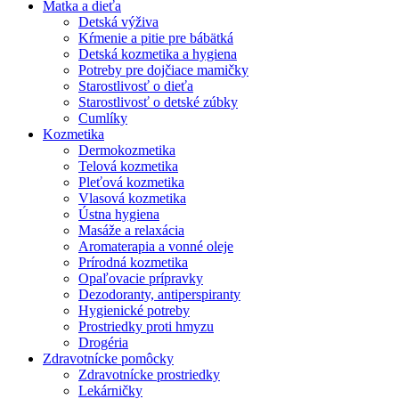
Matka a dieťa
Detská výživa
Kŕmenie a pitie pre bábätká
Detská kozmetika a hygiena
Potreby pre dojčiace mamičky
Starostlivosť o dieťa
Starostlivosť o detské zúbky
Cumlíky
Kozmetika
Dermokozmetika
Telová kozmetika
Pleťová kozmetika
Vlasová kozmetika
Ústna hygiena
Masáže a relaxácia
Aromaterapia a vonné oleje
Prírodná kozmetika
Opaľovacie prípravky
Dezodoranty, antiperspiranty
Hygienické potreby
Prostriedky proti hmyzu
Drogéria
Zdravotnícke pomôcky
Zdravotnícke prostriedky
Lekárničky