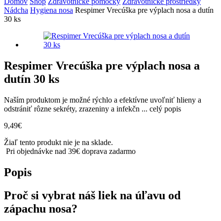
Domov
Shop
Zdravotnícke pomôcky
Zdravotnícke prostriedky
Nádcha
Hygiena nosa
Respimer Vrecúška pre výplach nosa a dutín
30 ks
Respimer Vrecúška pre výplach nosa a
dutín 30 ks
Naším produktom je možné rýchlo a efektívne uvoľniť hlieny a
odstrániť rôzne sekréty, zrazeniny a infekčn ...
celý popis
9,49
€
Žiaľ tento produkt nie je na sklade.
Pri objednávke nad 39€ doprava zadarmo
Popis
Proč si vybrat náš liek na úľavu od
zápachu nosa?