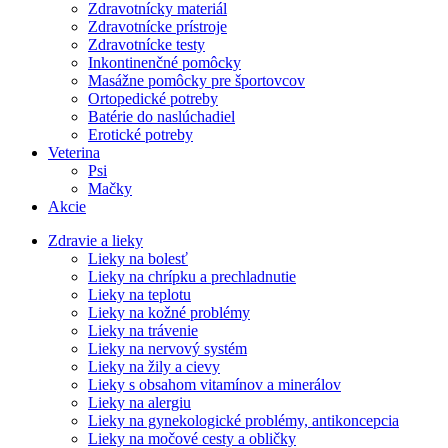
Zdravotnícky materiál
Zdravotnícke prístroje
Zdravotnícke testy
Inkontinenčné pomôcky
Masážne pomôcky pre športovcov
Ortopedické potreby
Batérie do naslúchadiel
Erotické potreby
Veterina
Psi
Mačky
Akcie
Zdravie a lieky
Lieky na bolesť
Lieky na chrípku a prechladnutie
Lieky na teplotu
Lieky na kožné problémy
Lieky na trávenie
Lieky na nervový systém
Lieky na žily a cievy
Lieky s obsahom vitamínov a minerálov
Lieky na alergiu
Lieky na gynekologické problémy, antikoncepcia
Lieky na močové cesty a obličky