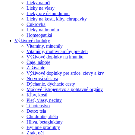
Lieky na oči
Lieky na vlasy
Lieky pre ústnu dutinu
Lieky na kosti, kĺby, chrupavky
Cukrovka
Lieky na imunitu
Homeopatiká
Výživové doplnky
Vitamíny, minerály
Vitamíny, multivitamíny pre deti
Výživové doplnky na imunitu
Čaje, nápoje
Zažívanie
Výživové doplnky pre srdce, cievy a krv
Nervová sústava
Dýchanie, dýchacie cesty
Močové ústrojenstvo a pohlavné orgány
Kĺby, kosti
Pleť, vlasy, nechty
Tehotenstvo
Detox tela
Chudnutie, diéta
Hliva, betaglukány
Bylinné produkty
Zrak, oči