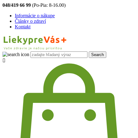
048/419 66 99
(Po-Pia: 8-16.00)
Informácie o nákupe
Články o zdraví
Kontakt