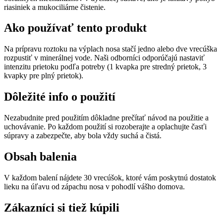
riasiniek a mukociliárne čistenie.
Ako používať tento produkt
Na prípravu roztoku na výplach nosa stačí jedno alebo dve vrecúška
rozpustiť v minerálnej vode. Naši odborníci odporúčajú nastaviť
intenzitu prietoku podľa potreby (1 kvapka pre stredný prietok, 3
kvapky pre plný prietok).
Dôležité info o použití
Nezabudnite pred použitím dôkladne prečítať návod na použitie a
uchovávanie. Po každom použití si rozoberajte a oplachujte časťi
súpravy a zabezpečte, aby bola vždy suchá a čistá.
Obsah balenia
V každom balení nájdete 30 vrecúšok, ktoré vám poskytnú dostatok
lieku na úľavu od zápachu nosa v pohodlí vášho domova.
Zákazníci si tiež kúpili