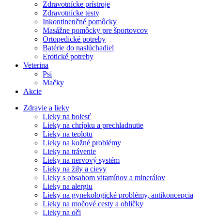
Zdravotnícke prístroje
Zdravotnícke testy
Inkontinenčné pomôcky
Masážne pomôcky pre športovcov
Ortopedické potreby
Batérie do naslúchadiel
Erotické potreby
Veterina
Psi
Mačky
Akcie
Zdravie a lieky
Lieky na bolesť
Lieky na chrípku a prechladnutie
Lieky na teplotu
Lieky na kožné problémy
Lieky na trávenie
Lieky na nervový systém
Lieky na žily a cievy
Lieky s obsahom vitamínov a minerálov
Lieky na alergiu
Lieky na gynekologické problémy, antikoncepcia
Lieky na močové cesty a obličky
Lieky na oči