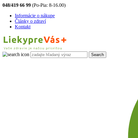
048/419 66 99
(Po-Pia: 8-16.00)
Informácie o nákupe
Články o zdraví
Kontakt