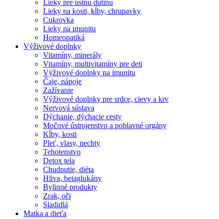
Lieky pre ústnu dutinu
Lieky na kosti, kĺby, chrupavky
Cukrovka
Lieky na imunitu
Homeopatiká
Výživové doplnky
Vitamíny, minerály
Vitamíny, multivitamíny pre deti
Výživové doplnky na imunitu
Čaje, nápoje
Zažívanie
Výživové doplnky pre srdce, cievy a krv
Nervová sústava
Dýchanie, dýchacie cesty
Močové ústrojenstvo a pohlavné orgány
Kĺby, kosti
Pleť, vlasy, nechty
Tehotenstvo
Detox tela
Chudnutie, diéta
Hliva, betaglukány
Bylinné produkty
Zrak, oči
Sladidlá
Matka a dieťa