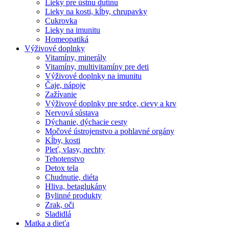
Lieky pre ústnu dutinu
Lieky na kosti, kĺby, chrupavky
Cukrovka
Lieky na imunitu
Homeopatiká
Výživové doplnky
Vitamíny, minerály
Vitamíny, multivitamíny pre deti
Výživové doplnky na imunitu
Čaje, nápoje
Zažívanie
Výživové doplnky pre srdce, cievy a krv
Nervová sústava
Dýchanie, dýchacie cesty
Močové ústrojenstvo a pohlavné orgány
Kĺby, kosti
Pleť, vlasy, nechty
Tehotenstvo
Detox tela
Chudnutie, diéta
Hliva, betaglukány
Bylinné produkty
Zrak, oči
Sladidlá
Matka a dieťa