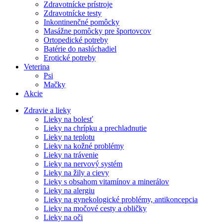
Zdravotnícke prístroje
Zdravotnícke testy
Inkontinenčné pomôcky
Masážne pomôcky pre športovcov
Ortopedické potreby
Batérie do naslúchadiel
Erotické potreby
Veterina
Psi
Mačky
Akcie
Zdravie a lieky
Lieky na bolesť
Lieky na chrípku a prechladnutie
Lieky na teplotu
Lieky na kožné problémy
Lieky na trávenie
Lieky na nervový systém
Lieky na žily a cievy
Lieky s obsahom vitamínov a minerálov
Lieky na alergiu
Lieky na gynekologické problémy, antikoncepcia
Lieky na močové cesty a obličky
Lieky na oči