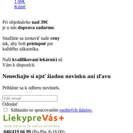
1,99
€
Kúpiť
Pri objednávke
nad 39€
je u nás
doprava zadarmo
.
Snažíme sa zostaviť naše
ceny
tak, aby boli
prístupné
pre
každého zákazníka.
Naši
kvalifikovaní lekárnici
sú
Vám k dispozícii.
Nenechajte si ujsť žiadnu novinku ani zľavu
Prihláste sa k odberu noviniek.
Odoslať
Súhlasím so spracovaním
osobných údajov.
048/419 66 99
(Po-Pia: 8-16.00)