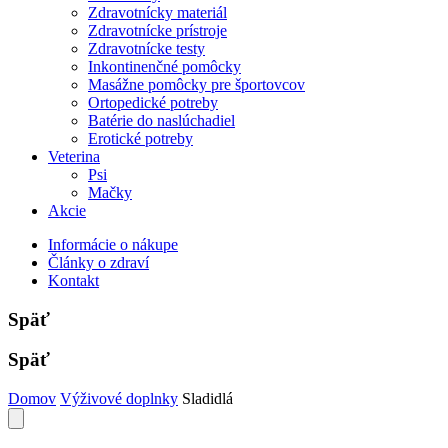
Zdravotnícky materiál
Zdravotnícke prístroje
Zdravotnícke testy
Inkontinenčné pomôcky
Masážne pomôcky pre športovcov
Ortopedické potreby
Batérie do naslúchadiel
Erotické potreby
Veterina
Psi
Mačky
Akcie
Informácie o nákupe
Články o zdraví
Kontakt
Späť
Späť
Domov
Výživové doplnky
Sladidlá