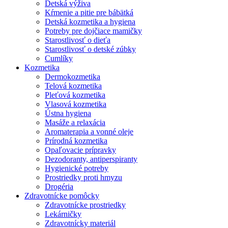
Detská výživa
Kŕmenie a pitie pre bábätká
Detská kozmetika a hygiena
Potreby pre dojčiace mamičky
Starostlivosť o dieťa
Starostlivosť o detské zúbky
Cumlíky
Kozmetika
Dermokozmetika
Telová kozmetika
Pleťová kozmetika
Vlasová kozmetika
Ústna hygiena
Masáže a relaxácia
Aromaterapia a vonné oleje
Prírodná kozmetika
Opaľovacie prípravky
Dezodoranty, antiperspiranty
Hygienické potreby
Prostriedky proti hmyzu
Drogéria
Zdravotnícke pomôcky
Zdravotnícke prostriedky
Lekárničky
Zdravotnícky materiál