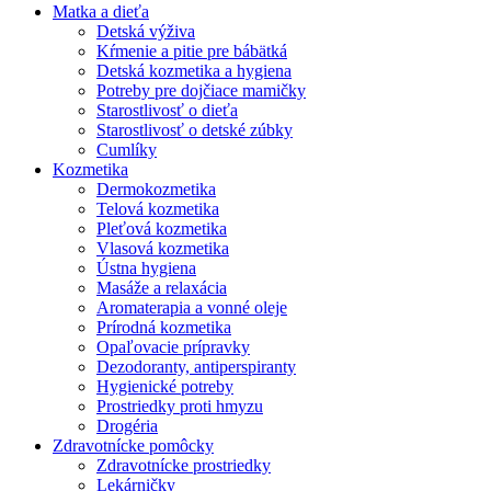
Matka a dieťa
Detská výživa
Kŕmenie a pitie pre bábätká
Detská kozmetika a hygiena
Potreby pre dojčiace mamičky
Starostlivosť o dieťa
Starostlivosť o detské zúbky
Cumlíky
Kozmetika
Dermokozmetika
Telová kozmetika
Pleťová kozmetika
Vlasová kozmetika
Ústna hygiena
Masáže a relaxácia
Aromaterapia a vonné oleje
Prírodná kozmetika
Opaľovacie prípravky
Dezodoranty, antiperspiranty
Hygienické potreby
Prostriedky proti hmyzu
Drogéria
Zdravotnícke pomôcky
Zdravotnícke prostriedky
Lekárničky