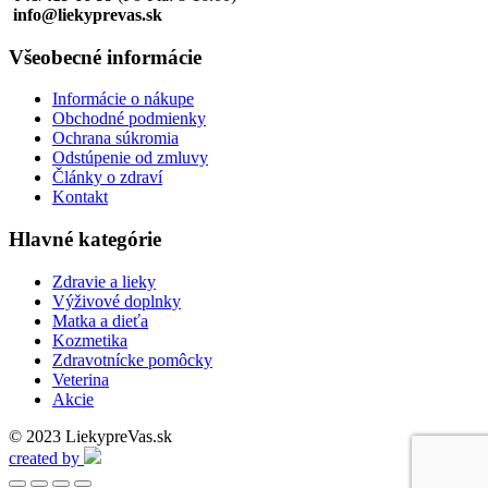
info@liekyprevas.sk
Všeobecné informácie
Informácie o nákupe
Obchodné podmienky
Ochrana súkromia
Odstúpenie od zmluvy
Články o zdraví
Kontakt
Hlavné kategórie
Zdravie a lieky
Výživové doplnky
Matka a dieťa
Kozmetika
Zdravotnícke pomôcky
Veterina
Akcie
© 2023 LiekypreVas.sk
created by