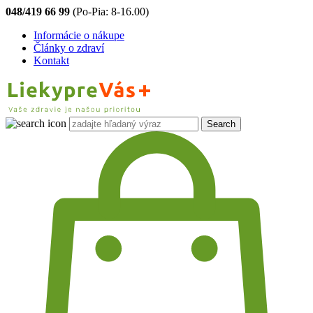
048/419 66 99
(Po-Pia: 8-16.00)
Informácie o nákupe
Články o zdraví
Kontakt