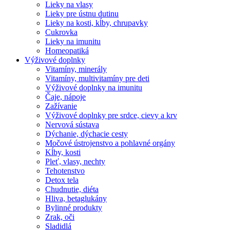
Lieky na vlasy
Lieky pre ústnu dutinu
Lieky na kosti, kĺby, chrupavky
Cukrovka
Lieky na imunitu
Homeopatiká
Výživové doplnky
Vitamíny, minerály
Vitamíny, multivitamíny pre deti
Výživové doplnky na imunitu
Čaje, nápoje
Zažívanie
Výživové doplnky pre srdce, cievy a krv
Nervová sústava
Dýchanie, dýchacie cesty
Močové ústrojenstvo a pohlavné orgány
Kĺby, kosti
Pleť, vlasy, nechty
Tehotenstvo
Detox tela
Chudnutie, diéta
Hliva, betaglukány
Bylinné produkty
Zrak, oči
Sladidlá