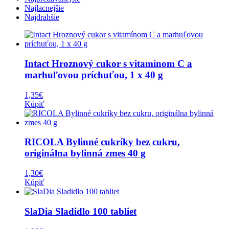
Najlacnejšie
Najdrahšie
Intact Hroznový cukor s vitamínom C a
marhuľovou príchuťou, 1 x 40 g
1,35
€
Kúpiť
RICOLA Bylinné cukríky bez cukru,
originálna bylinná zmes 40 g
1,30
€
Kúpiť
SlaDia Sladidlo 100 tabliet