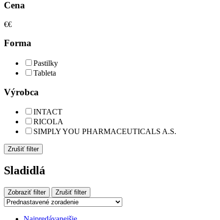
Cena
€
€
Forma
Pastilky
Tableta
Výrobca
INTACT
RICOLA
SIMPLY YOU PHARMACEUTICALS A.S.
Zrušiť filter
Sladidlá
Zobraziť filter
Zrušiť filter
Najpredávanejšie