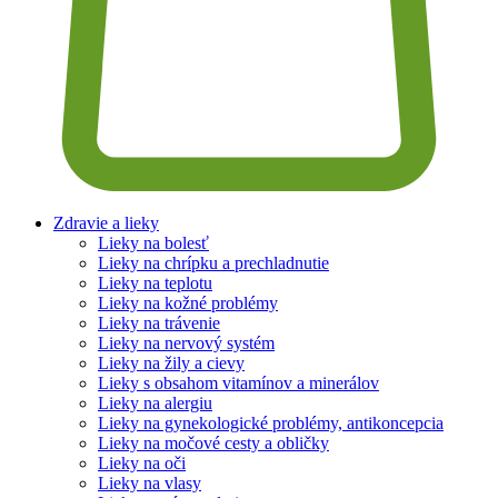
Zdravie a lieky
Lieky na bolesť
Lieky na chrípku a prechladnutie
Lieky na teplotu
Lieky na kožné problémy
Lieky na trávenie
Lieky na nervový systém
Lieky na žily a cievy
Lieky s obsahom vitamínov a minerálov
Lieky na alergiu
Lieky na gynekologické problémy, antikoncepcia
Lieky na močové cesty a obličky
Lieky na oči
Lieky na vlasy