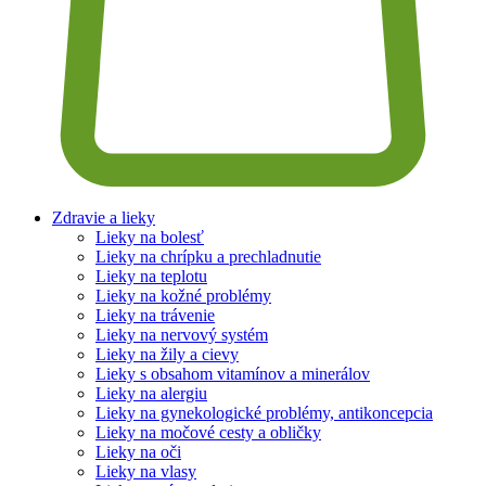
Zdravie a lieky
Lieky na bolesť
Lieky na chrípku a prechladnutie
Lieky na teplotu
Lieky na kožné problémy
Lieky na trávenie
Lieky na nervový systém
Lieky na žily a cievy
Lieky s obsahom vitamínov a minerálov
Lieky na alergiu
Lieky na gynekologické problémy, antikoncepcia
Lieky na močové cesty a obličky
Lieky na oči
Lieky na vlasy