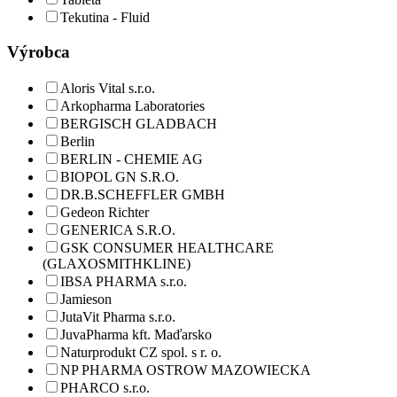
Tekutina - Fluid
Výrobca
Aloris Vital s.r.o.
Arkopharma Laboratories
BERGISCH GLADBACH
Berlin
BERLIN - CHEMIE AG
BIOPOL GN S.R.O.
DR.B.SCHEFFLER GMBH
Gedeon Richter
GENERICA S.R.O.
GSK CONSUMER HEALTHCARE
(GLAXOSMITHKLINE)
IBSA PHARMA s.r.o.
Jamieson
JutaVit Pharma s.r.o.
JuvaPharma kft. Maďarsko
Naturprodukt CZ spol. s r. o.
NP PHARMA OSTROW MAZOWIECKA
PHARCO s.r.o.