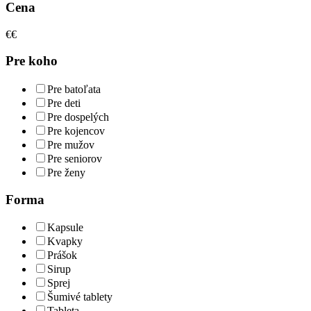
Cena
€
€
Pre koho
Pre batoľata
Pre deti
Pre dospelých
Pre kojencov
Pre mužov
Pre seniorov
Pre ženy
Forma
Kapsule
Kvapky
Prášok
Sirup
Sprej
Šumivé tablety
Tableta