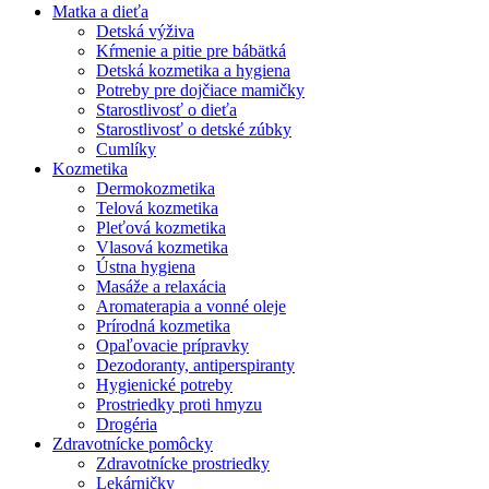
Matka a dieťa
Detská výživa
Kŕmenie a pitie pre bábätká
Detská kozmetika a hygiena
Potreby pre dojčiace mamičky
Starostlivosť o dieťa
Starostlivosť o detské zúbky
Cumlíky
Kozmetika
Dermokozmetika
Telová kozmetika
Pleťová kozmetika
Vlasová kozmetika
Ústna hygiena
Masáže a relaxácia
Aromaterapia a vonné oleje
Prírodná kozmetika
Opaľovacie prípravky
Dezodoranty, antiperspiranty
Hygienické potreby
Prostriedky proti hmyzu
Drogéria
Zdravotnícke pomôcky
Zdravotnícke prostriedky
Lekárničky