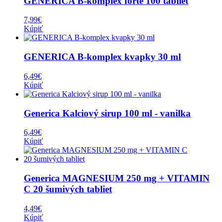
GENERICA B-komplex forte 100 tabliet
7,99
€
Kúpiť
GENERICA B-komplex kvapky 30 ml
6,49
€
Kúpiť
Generica Kalciový sirup 100 ml - vanilka
6,49
€
Kúpiť
Generica MAGNESIUM 250 mg + VITAMIN
C 20 šumivých tabliet
4,49
€
Kúpiť