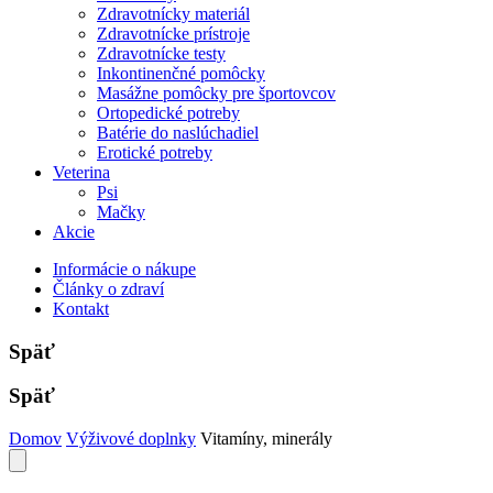
Zdravotnícky materiál
Zdravotnícke prístroje
Zdravotnícke testy
Inkontinenčné pomôcky
Masážne pomôcky pre športovcov
Ortopedické potreby
Batérie do naslúchadiel
Erotické potreby
Veterina
Psi
Mačky
Akcie
Informácie o nákupe
Články o zdraví
Kontakt
Späť
Späť
Domov
Výživové doplnky
Vitamíny, minerály