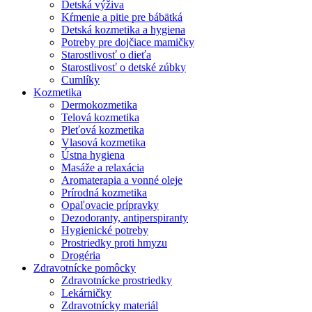
Detská výživa
Kŕmenie a pitie pre bábätká
Detská kozmetika a hygiena
Potreby pre dojčiace mamičky
Starostlivosť o dieťa
Starostlivosť o detské zúbky
Cumlíky
Kozmetika
Dermokozmetika
Telová kozmetika
Pleťová kozmetika
Vlasová kozmetika
Ústna hygiena
Masáže a relaxácia
Aromaterapia a vonné oleje
Prírodná kozmetika
Opaľovacie prípravky
Dezodoranty, antiperspiranty
Hygienické potreby
Prostriedky proti hmyzu
Drogéria
Zdravotnícke pomôcky
Zdravotnícke prostriedky
Lekárničky
Zdravotnícky materiál