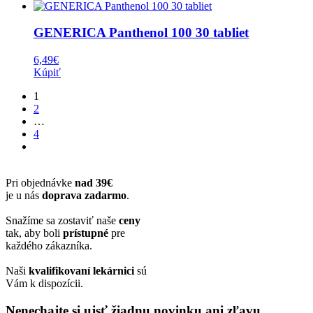
GENERICA Panthenol 100 30 tabliet
6,49
€
Kúpiť
1
2
…
4
Pri objednávke
nad 39€
je u nás
doprava zadarmo
.
Snažíme sa zostaviť naše
ceny
tak, aby boli
prístupné
pre
každého zákazníka.
Naši
kvalifikovaní lekárnici
sú
Vám k dispozícii.
Nenechajte si ujsť žiadnu novinku ani zľavu