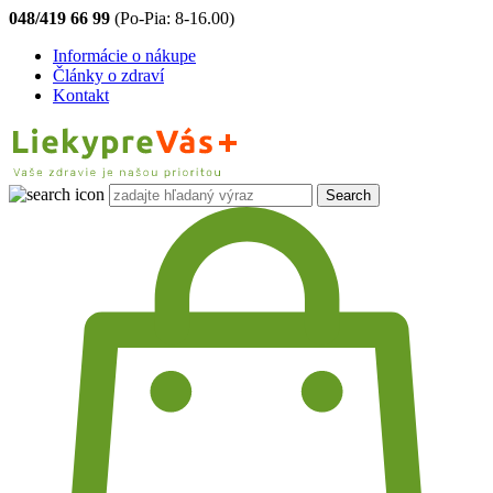
048/419 66 99
(Po-Pia: 8-16.00)
Informácie o nákupe
Články o zdraví
Kontakt