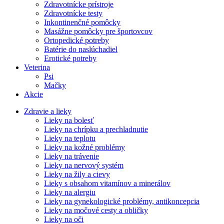
Zdravotnícke prístroje
Zdravotnícke testy
Inkontinenčné pomôcky
Masážne pomôcky pre športovcov
Ortopedické potreby
Batérie do naslúchadiel
Erotické potreby
Veterina
Psi
Mačky
Akcie
Zdravie a lieky
Lieky na bolesť
Lieky na chrípku a prechladnutie
Lieky na teplotu
Lieky na kožné problémy
Lieky na trávenie
Lieky na nervový systém
Lieky na žily a cievy
Lieky s obsahom vitamínov a minerálov
Lieky na alergiu
Lieky na gynekologické problémy, antikoncepcia
Lieky na močové cesty a obličky
Lieky na oči