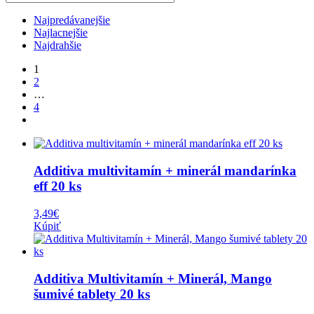
Najpredávanejšie
Najlacnejšie
Najdrahšie
1
2
…
4
Additiva multivitamín + minerál mandarínka
eff 20 ks
3,49
€
Kúpiť
Additiva Multivitamín + Minerál, Mango
šumivé tablety 20 ks