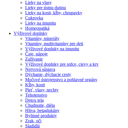
Lieky na vlasy
Lieky pre ústnu dutinu
Lieky na kosti, kĺby, chrupavky
Cukrovka
Lieky na imunitu
Homeopatiká
Výživové doplnky
Vitamíny, minerály
Vitamíny, multivitamíny pre deti
Výživové doplnky na imunitu
Čaje, nápoje
Zažívanie
Výživové doplnky pre srdce, cievy a krv
Nervová sústava
Dýchanie, dýchacie cesty
Močové ústrojenstvo a pohlavné orgány
Kĺby, kosti
Pleť, vlasy, nechty
Tehotenstvo
Detox tela
Chudnutie, diéta
Hliva, betaglukány
Bylinné produkty
Zrak, oči
Sladidlá