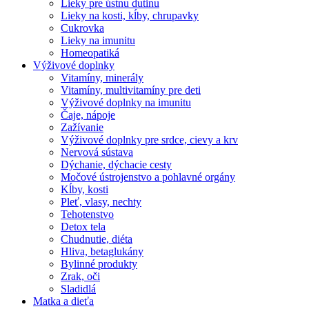
Lieky pre ústnu dutinu
Lieky na kosti, kĺby, chrupavky
Cukrovka
Lieky na imunitu
Homeopatiká
Výživové doplnky
Vitamíny, minerály
Vitamíny, multivitamíny pre deti
Výživové doplnky na imunitu
Čaje, nápoje
Zažívanie
Výživové doplnky pre srdce, cievy a krv
Nervová sústava
Dýchanie, dýchacie cesty
Močové ústrojenstvo a pohlavné orgány
Kĺby, kosti
Pleť, vlasy, nechty
Tehotenstvo
Detox tela
Chudnutie, diéta
Hliva, betaglukány
Bylinné produkty
Zrak, oči
Sladidlá
Matka a dieťa