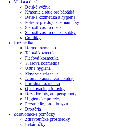
Matka a dieťa
Detská výživa
Kŕmenie a pitie pre bábätká
Detská kozmetika a hygiena
Potreby pre dojčiace mamičky
Starostlivosť o dieťa
Starostlivosť o detské zúbky
Cumlíky
Kozmetika
Dermokozmetika
Telová kozmetika
Pleťová kozmetika
Vlasová kozmetika
Ústna hygiena
Masáže a relaxácia
Aromaterapia a vonné oleje
Prírodná kozmetika
Opaľovacie prípravky
Dezodoranty, antiperspiranty
Hygienické potreby
Prostriedky proti hmyzu
Drogéria
Zdravotnícke pomôcky
Zdravotnícke prostriedky
Lekárničky