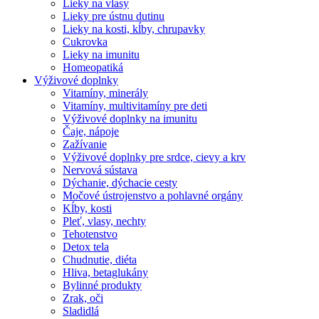
Lieky na vlasy
Lieky pre ústnu dutinu
Lieky na kosti, kĺby, chrupavky
Cukrovka
Lieky na imunitu
Homeopatiká
Výživové doplnky
Vitamíny, minerály
Vitamíny, multivitamíny pre deti
Výživové doplnky na imunitu
Čaje, nápoje
Zažívanie
Výživové doplnky pre srdce, cievy a krv
Nervová sústava
Dýchanie, dýchacie cesty
Močové ústrojenstvo a pohlavné orgány
Kĺby, kosti
Pleť, vlasy, nechty
Tehotenstvo
Detox tela
Chudnutie, diéta
Hliva, betaglukány
Bylinné produkty
Zrak, oči
Sladidlá