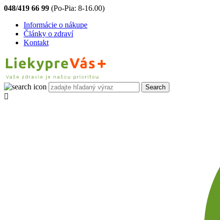
048/419 66 99
(Po-Pia: 8-16.00)
Informácie o nákupe
Články o zdraví
Kontakt