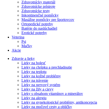
Zdravotnícky materiál
Zdravotnícke prístroje
Zdravotnícke testy
Inkontinenčné pomôcky
Masážne pomôcky pre športovcov
Ortopedické potreby
Batérie do naslúchadiel
Erotické potreby
Veterina
Psi
Mačky
Akcie
Zdravie a lieky
Lieky na bolesť
Lieky na chrípku a prechladnutie
Lieky na teplotu
Lieky na kožné problémy
Lieky na trávenie
Lieky na nervový systém
Lieky na žily a cievy
Lieky s obsahom vitamínov a minerálov
Lieky na alergiu
Lieky na gynekologické problémy, antikoncepcia
Lieky na močové cesty a obličky