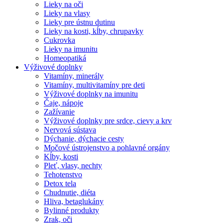
Lieky na oči
Lieky na vlasy
Lieky pre ústnu dutinu
Lieky na kosti, kĺby, chrupavky
Cukrovka
Lieky na imunitu
Homeopatiká
Výživové doplnky
Vitamíny, minerály
Vitamíny, multivitamíny pre deti
Výživové doplnky na imunitu
Čaje, nápoje
Zažívanie
Výživové doplnky pre srdce, cievy a krv
Nervová sústava
Dýchanie, dýchacie cesty
Močové ústrojenstvo a pohlavné orgány
Kĺby, kosti
Pleť, vlasy, nechty
Tehotenstvo
Detox tela
Chudnutie, diéta
Hliva, betaglukány
Bylinné produkty
Zrak, oči