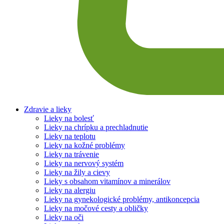
Zdravie a lieky
Lieky na bolesť
Lieky na chrípku a prechladnutie
Lieky na teplotu
Lieky na kožné problémy
Lieky na trávenie
Lieky na nervový systém
Lieky na žily a cievy
Lieky s obsahom vitamínov a minerálov
Lieky na alergiu
Lieky na gynekologické problémy, antikoncepcia
Lieky na močové cesty a obličky
Lieky na oči