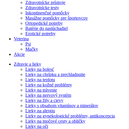
Zdravotnícke prístroje
Zdravotnícke testy
Inkontinenčné pomôcky
Masážne pomôcky pre športovcov
Ortopedické potreby
Batérie do naslúchadiel
Erotické potreby
Veterina
Psi
Mačky
Akcie
Zdravie a lieky
Lieky na bolesť
Lieky na chrípku a prechladnutie
Lieky na teplotu
Lieky na kožné problémy
Lieky na trávenie
Lieky na nervový systém
Lieky na žily a cievy
Lieky s obsahom vitamínov a minerálov
Lieky na alergiu
Lieky na gynekologické problémy, antikoncepcia
Lieky na močové cesty a obličky
Lieky na oči