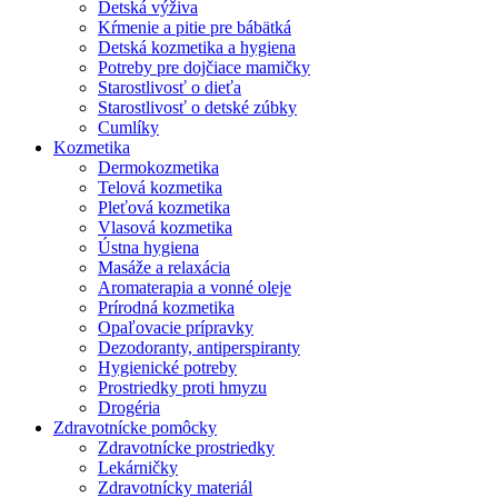
Detská výživa
Kŕmenie a pitie pre bábätká
Detská kozmetika a hygiena
Potreby pre dojčiace mamičky
Starostlivosť o dieťa
Starostlivosť o detské zúbky
Cumlíky
Kozmetika
Dermokozmetika
Telová kozmetika
Pleťová kozmetika
Vlasová kozmetika
Ústna hygiena
Masáže a relaxácia
Aromaterapia a vonné oleje
Prírodná kozmetika
Opaľovacie prípravky
Dezodoranty, antiperspiranty
Hygienické potreby
Prostriedky proti hmyzu
Drogéria
Zdravotnícke pomôcky
Zdravotnícke prostriedky
Lekárničky
Zdravotnícky materiál