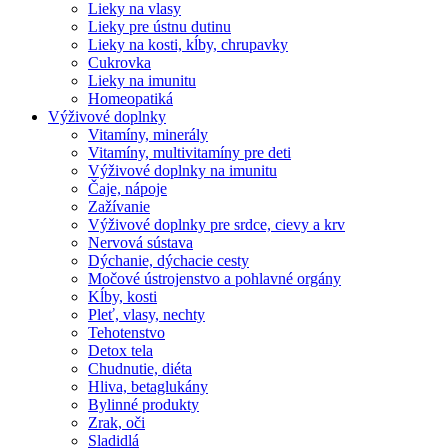
Lieky na vlasy
Lieky pre ústnu dutinu
Lieky na kosti, kĺby, chrupavky
Cukrovka
Lieky na imunitu
Homeopatiká
Výživové doplnky
Vitamíny, minerály
Vitamíny, multivitamíny pre deti
Výživové doplnky na imunitu
Čaje, nápoje
Zažívanie
Výživové doplnky pre srdce, cievy a krv
Nervová sústava
Dýchanie, dýchacie cesty
Močové ústrojenstvo a pohlavné orgány
Kĺby, kosti
Pleť, vlasy, nechty
Tehotenstvo
Detox tela
Chudnutie, diéta
Hliva, betaglukány
Bylinné produkty
Zrak, oči
Sladidlá