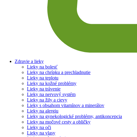
Zdravie a lieky
Lieky na bolesť
Lieky na chrípku a prechladnutie
Lieky na teplotu
Lieky na kožné problémy
Lieky na trávenie
Lieky na nervový systém
Lieky na žily a cievy
Lieky s obsahom vitamínov a minerálov
Lieky na alergiu
Lieky na gynekologické problémy, antikoncepcia
Lieky na močové cesty a obličky
Lieky na oči
Lieky na vlasy