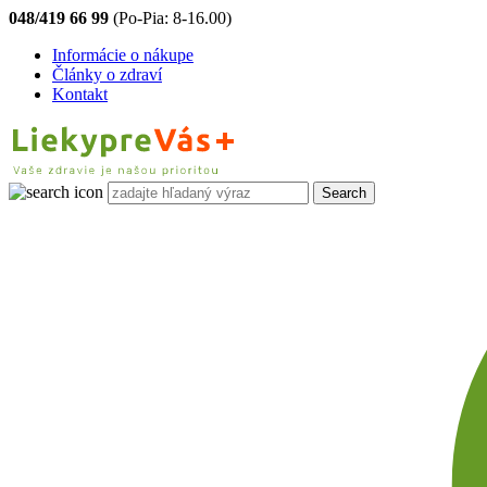
048/419 66 99
(Po-Pia: 8-16.00)
Informácie o nákupe
Články o zdraví
Kontakt