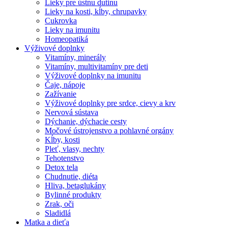
Lieky pre ústnu dutinu
Lieky na kosti, kĺby, chrupavky
Cukrovka
Lieky na imunitu
Homeopatiká
Výživové doplnky
Vitamíny, minerály
Vitamíny, multivitamíny pre deti
Výživové doplnky na imunitu
Čaje, nápoje
Zažívanie
Výživové doplnky pre srdce, cievy a krv
Nervová sústava
Dýchanie, dýchacie cesty
Močové ústrojenstvo a pohlavné orgány
Kĺby, kosti
Pleť, vlasy, nechty
Tehotenstvo
Detox tela
Chudnutie, diéta
Hliva, betaglukány
Bylinné produkty
Zrak, oči
Sladidlá
Matka a dieťa