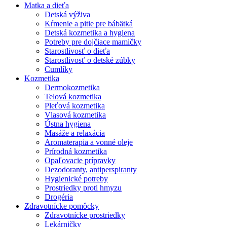
Matka a dieťa
Detská výživa
Kŕmenie a pitie pre bábätká
Detská kozmetika a hygiena
Potreby pre dojčiace mamičky
Starostlivosť o dieťa
Starostlivosť o detské zúbky
Cumlíky
Kozmetika
Dermokozmetika
Telová kozmetika
Pleťová kozmetika
Vlasová kozmetika
Ústna hygiena
Masáže a relaxácia
Aromaterapia a vonné oleje
Prírodná kozmetika
Opaľovacie prípravky
Dezodoranty, antiperspiranty
Hygienické potreby
Prostriedky proti hmyzu
Drogéria
Zdravotnícke pomôcky
Zdravotnícke prostriedky
Lekárničky