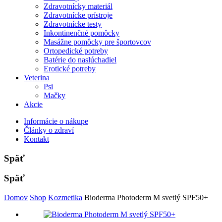
Zdravotnícky materiál
Zdravotnícke prístroje
Zdravotnícke testy
Inkontinenčné pomôcky
Masážne pomôcky pre športovcov
Ortopedické potreby
Batérie do naslúchadiel
Erotické potreby
Veterina
Psi
Mačky
Akcie
Informácie o nákupe
Články o zdraví
Kontakt
Späť
Späť
Domov
Shop
Kozmetika
Bioderma Photoderm M svetlý SPF50+