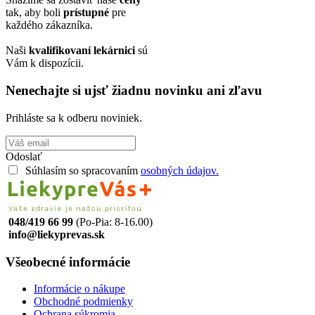
tak, aby boli
prístupné
pre
každého zákazníka.
Naši
kvalifikovaní lekárnici
sú
Vám k dispozícii.
Nenechajte si ujsť žiadnu novinku ani zľavu
Prihláste sa k odberu noviniek.
Odoslať
Súhlasím so spracovaním
osobných údajov.
048/419 66 99
(Po-Pia: 8-16.00)
info@liekyprevas.sk
Všeobecné informácie
Informácie o nákupe
Obchodné podmienky
Ochrana súkromia