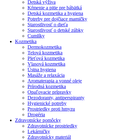
Detská výživa
Kŕmenie a pitie pre bábätká
Detská kozmetika a hygiena
Potreby pre dojčiace mamičky
Starostlivosť o dieťa
Starostlivosť o detské zúbky
Cumlíky
Kozmetika
Dermokozmetika
Telová kozmetika
Pleťová kozmetika
Vlasová kozmetika
Ústna hygiena
Masáže a relaxácia
Aromaterapia a vonné oleje
Prírodná kozmetika
Opaľovacie prípravky
Dezodoranty, antiperspiranty
Hygienické potreby
Prostriedky proti hmyzu
Drogéria
Zdravotnícke pomôcky
Zdravotnícke prostriedky
Lekárničky
Zdravotnícky materiál