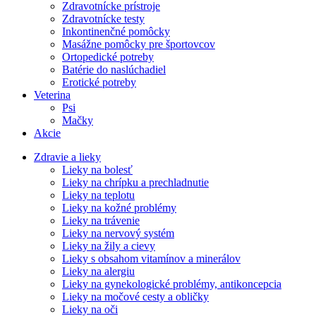
Zdravotnícke prístroje
Zdravotnícke testy
Inkontinenčné pomôcky
Masážne pomôcky pre športovcov
Ortopedické potreby
Batérie do naslúchadiel
Erotické potreby
Veterina
Psi
Mačky
Akcie
Zdravie a lieky
Lieky na bolesť
Lieky na chrípku a prechladnutie
Lieky na teplotu
Lieky na kožné problémy
Lieky na trávenie
Lieky na nervový systém
Lieky na žily a cievy
Lieky s obsahom vitamínov a minerálov
Lieky na alergiu
Lieky na gynekologické problémy, antikoncepcia
Lieky na močové cesty a obličky
Lieky na oči