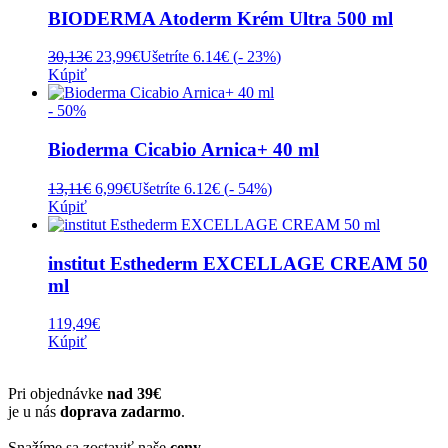
BIODERMA Atoderm Krém Ultra 500 ml
Pôvodná
Aktuálna
30,13
€
23,99
€
Ušetríte 6.14€ (
- 23%
)
cena
cena
Kúpiť
bola:
je:
30,13€.
23,99€.
- 50%
Bioderma Cicabio Arnica+ 40 ml
Pôvodná
Aktuálna
13,11
€
6,99
€
Ušetríte 6.12€ (
- 54%
)
cena
cena
Kúpiť
bola:
je:
13,11€.
6,99€.
institut Esthederm EXCELLAGE CREAM 50
ml
119,49
€
Kúpiť
Pri objednávke
nad 39€
je u nás
doprava zadarmo
.
Snažíme sa zostaviť naše
ceny