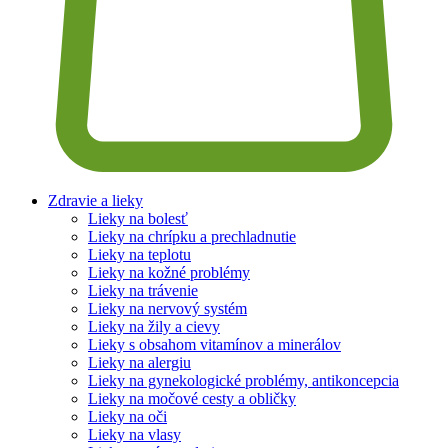
Zdravie a lieky
Lieky na bolesť
Lieky na chrípku a prechladnutie
Lieky na teplotu
Lieky na kožné problémy
Lieky na trávenie
Lieky na nervový systém
Lieky na žily a cievy
Lieky s obsahom vitamínov a minerálov
Lieky na alergiu
Lieky na gynekologické problémy, antikoncepcia
Lieky na močové cesty a obličky
Lieky na oči
Lieky na vlasy