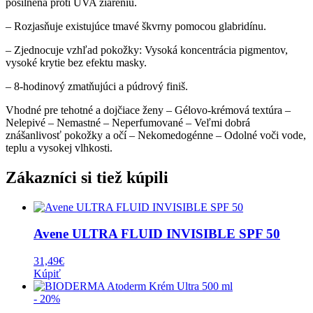
posilnená proti UVA žiareniu.
– Rozjasňuje existujúce tmavé škvrny pomocou glabridínu.
– Zjednocuje vzhľad pokožky: Vysoká koncentrácia pigmentov,
vysoké krytie bez efektu masky.
– 8-hodinový zmatňujúci a púdrový finiš.
Vhodné pre tehotné a dojčiace ženy – Gélovo-krémová textúra –
Nelepivé – Nemastné – Neperfumované – Veľmi dobrá
znášanlivosť pokožky a očí – Nekomedogénne – Odolné voči vode,
teplu a vysokej vlhkosti.
Zákazníci si tiež kúpili
Avene ULTRA FLUID INVISIBLE SPF 50
31,49
€
Kúpiť
- 20%