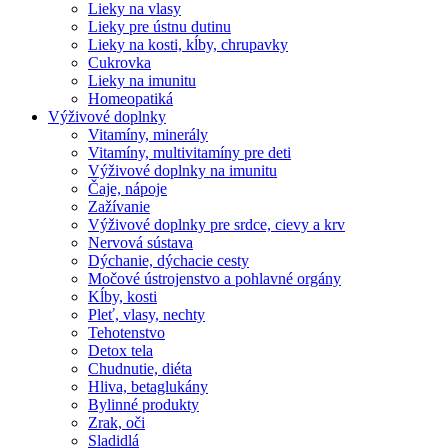
Lieky na vlasy
Lieky pre ústnu dutinu
Lieky na kosti, kĺby, chrupavky
Cukrovka
Lieky na imunitu
Homeopatiká
Výživové doplnky
Vitamíny, minerály
Vitamíny, multivitamíny pre deti
Výživové doplnky na imunitu
Čaje, nápoje
Zažívanie
Výživové doplnky pre srdce, cievy a krv
Nervová sústava
Dýchanie, dýchacie cesty
Močové ústrojenstvo a pohlavné orgány
Kĺby, kosti
Pleť, vlasy, nechty
Tehotenstvo
Detox tela
Chudnutie, diéta
Hliva, betaglukány
Bylinné produkty
Zrak, oči
Sladidlá