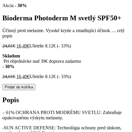
Akcia
- 30%
Bioderma Photoderm M svetlý SPF50+
Účinný proti melasme. Vysoké krytie a zmatňujúci účinok. ...
celý
popis
Pôvodná
Aktuálna
24,61
€
16,49
€
Ušetríte 8.12€ (
- 33%
)
cena
cena
Skladom
bola:
je:
Pri objednávke nad 39€ doprava zadarmo
24,61€.
16,49€.
- 30%
Pôvodná
Aktuálna
24,61
€
16,49
€
Ušetríte 8.12€ (
- 33%
)
cena
cena
množstvo
bola:
je:
Pridať do košíka
Bioderma
24,61€.
16,49€.
Photoderm
Popis
M
svetlý
– 61% OCHRANA PROTI MODRÉMU SVETLU: Zabraňuje
SPF50+
opakovanému výskytu melasmy.
-SUN ACTIVE DEFENSE: Technológia ochrany pred slnkom,