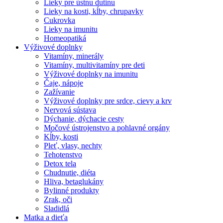
Lieky pre ústnu dutinu
Lieky na kosti, kĺby, chrupavky
Cukrovka
Lieky na imunitu
Homeopatiká
Výživové doplnky
Vitamíny, minerály
Vitamíny, multivitamíny pre deti
Výživové doplnky na imunitu
Čaje, nápoje
Zažívanie
Výživové doplnky pre srdce, cievy a krv
Nervová sústava
Dýchanie, dýchacie cesty
Močové ústrojenstvo a pohlavné orgány
Kĺby, kosti
Pleť, vlasy, nechty
Tehotenstvo
Detox tela
Chudnutie, diéta
Hliva, betaglukány
Bylinné produkty
Zrak, oči
Sladidlá
Matka a dieťa