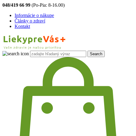
048/419 66 99
(Po-Pia: 8-16.00)
Informácie o nákupe
Články o zdraví
Kontakt