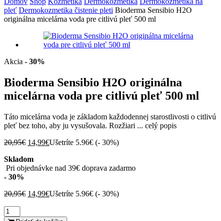
Domov
Shop
Kozmetika
Dermokozmetika
Dermokozmetika na
pleť
Dermokozmetika čistenie pleti
Bioderma Sensibio H2O
originálna micelárna voda pre citlivú pleť 500 ml
Akcia
- 30%
Bioderma Sensibio H2O originálna
micelárna voda pre citlivú pleť 500 ml
Táto micelárna voda je základom každodennej starostlivosti o citlivú
pleť bez toho, aby ju vysušovala. Rozžiari ...
celý popis
Pôvodná
Aktuálna
20,95
€
14,99
€
Ušetríte 5.96€ (
- 30%
)
cena
cena
Skladom
bola:
je:
Pri objednávke nad 39€ doprava zadarmo
20,95€.
14,99€.
- 30%
Pôvodná
Aktuálna
20,95
€
14,99
€
Ušetríte 5.96€ (
- 30%
)
cena
cena
množstvo
bola:
je:
Bioderma
20,95€.
14,99€.