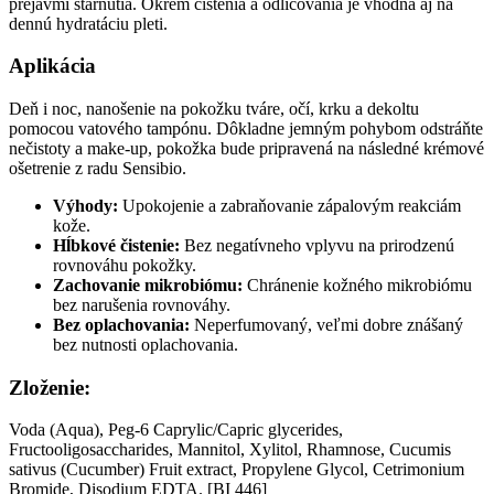
prejavmi starnutia. Okrem čistenia a odličovania je vhodná aj na
dennú hydratáciu pleti.
Aplikácia
Deň i noc, nanošenie na pokožku tváre, očí, krku a dekoltu
pomocou vatového tampónu. Dôkladne jemným pohybom odstráňte
nečistoty a make-up, pokožka bude pripravená na následné krémové
ošetrenie z radu Sensibio.
Výhody:
Upokojenie a zabraňovanie zápalovým reakciám
kože.
Hĺbkové čistenie:
Bez negatívneho vplyvu na prirodzenú
rovnováhu pokožky.
Zachovanie mikrobiómu:
Chránenie kožného mikrobiómu
bez narušenia rovnováhy.
Bez oplachovania:
Neperfumovaný, veľmi dobre znášaný
bez nutnosti oplachovania.
Zloženie:
Voda (Aqua), Peg-6 Caprylic/Capric glycerides,
Fructooligosaccharides, Mannitol, Xylitol, Rhamnose, Cucumis
sativus (Cucumber) Fruit extract, Propylene Glycol, Cetrimonium
Bromide, Disodium EDTA. [BI 446]