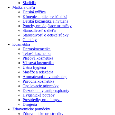
Sladidlá
Matka a dieťa
Detská výživa
Kŕmenie a pitie pre bábätká
Detská kozmetika a hygiena
Potreby pre dojčiace mamičky
Starostlivosť o dieťa
Starostlivosť o detské zúbky
Cumlíky
Kozmetika
Dermokozmetika
Telová kozmetika
Pleťová kozmetika
Vlasová kozmetika
Ústna hygiena
Masáže a relaxácia
Aromaterapia a vonné oleje
Prírodná kozmetika
Opaľovacie prípravky
Dezodoranty, antiperspiranty
Hygienické potreby
Prostriedky proti hmyzu
Drogéria
Zdravotnícke pomôcky
Zdravotnícke prostriedky