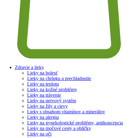
Zdravie a lieky
Lieky na bolesť
Lieky na chrípku a prechladnutie
Lieky na teplotu
Lieky na kožné problémy
Lieky na trávenie
Lieky na nervový systém
Lieky na žily a cievy
Lieky s obsahom vitamínov a minerálov
Lieky na alergiu
Lieky na gynekologické problémy, antikoncepcia
Lieky na močové cesty a obličky
Lieky na oči