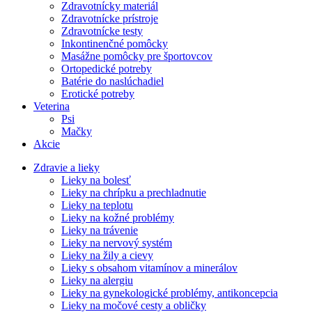
Zdravotnícky materiál
Zdravotnícke prístroje
Zdravotnícke testy
Inkontinenčné pomôcky
Masážne pomôcky pre športovcov
Ortopedické potreby
Batérie do naslúchadiel
Erotické potreby
Veterina
Psi
Mačky
Akcie
Zdravie a lieky
Lieky na bolesť
Lieky na chrípku a prechladnutie
Lieky na teplotu
Lieky na kožné problémy
Lieky na trávenie
Lieky na nervový systém
Lieky na žily a cievy
Lieky s obsahom vitamínov a minerálov
Lieky na alergiu
Lieky na gynekologické problémy, antikoncepcia
Lieky na močové cesty a obličky