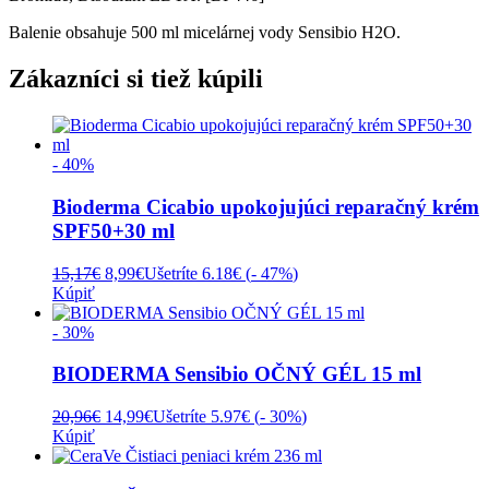
Balenie obsahuje 500 ml micelárnej vody Sensibio H2O.
Zákazníci si tiež kúpili
- 40%
Bioderma Cicabio upokojujúci reparačný krém
SPF50+30 ml
Pôvodná
Aktuálna
15,17
€
8,99
€
Ušetríte 6.18€ (
- 47%
)
cena
cena
Kúpiť
bola:
je:
15,17€.
8,99€.
- 30%
BIODERMA Sensibio OČNÝ GÉL 15 ml
Pôvodná
Aktuálna
20,96
€
14,99
€
Ušetríte 5.97€ (
- 30%
)
cena
cena
Kúpiť
bola:
je:
20,96€.
14,99€.