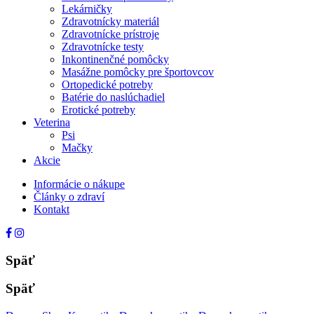
Lekárničky
Zdravotnícky materiál
Zdravotnícke prístroje
Zdravotnícke testy
Inkontinenčné pomôcky
Masážne pomôcky pre športovcov
Ortopedické potreby
Batérie do naslúchadiel
Erotické potreby
Veterina
Psi
Mačky
Akcie
Informácie o nákupe
Články o zdraví
Kontakt
Späť
Späť