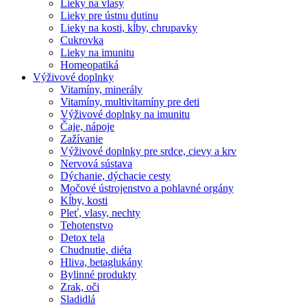
Lieky na vlasy
Lieky pre ústnu dutinu
Lieky na kosti, kĺby, chrupavky
Cukrovka
Lieky na imunitu
Homeopatiká
Výživové doplnky
Vitamíny, minerály
Vitamíny, multivitamíny pre deti
Výživové doplnky na imunitu
Čaje, nápoje
Zažívanie
Výživové doplnky pre srdce, cievy a krv
Nervová sústava
Dýchanie, dýchacie cesty
Močové ústrojenstvo a pohlavné orgány
Kĺby, kosti
Pleť, vlasy, nechty
Tehotenstvo
Detox tela
Chudnutie, diéta
Hliva, betaglukány
Bylinné produkty
Zrak, oči
Sladidlá