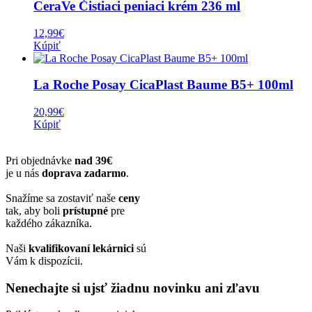
CeraVe Čistiaci peniaci krém 236 ml
12,99
€
Kúpiť
La Roche Posay CicaPlast Baume B5+ 100ml
20,99
€
Kúpiť
Pri objednávke
nad 39€
je u nás
doprava zadarmo
.
Snažíme sa zostaviť naše
ceny
tak, aby boli
prístupné
pre
každého zákazníka.
Naši
kvalifikovaní lekárnici
sú
Vám k dispozícii.
Nenechajte si ujsť žiadnu novinku ani zľavu