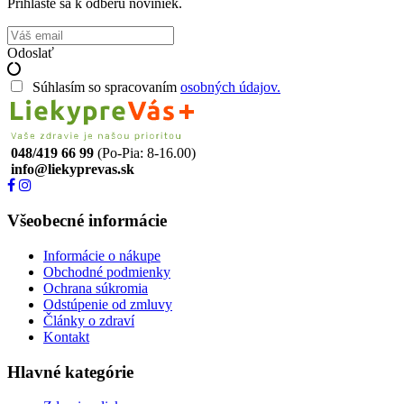
Prihláste sa k odberu noviniek.
Odoslať
Súhlasím so spracovaním
osobných údajov.
048/419 66 99
(Po-Pia: 8-16.00)
info@liekyprevas.sk
Všeobecné informácie
Informácie o nákupe
Obchodné podmienky
Ochrana súkromia
Odstúpenie od zmluvy
Články o zdraví
Kontakt
Hlavné kategórie