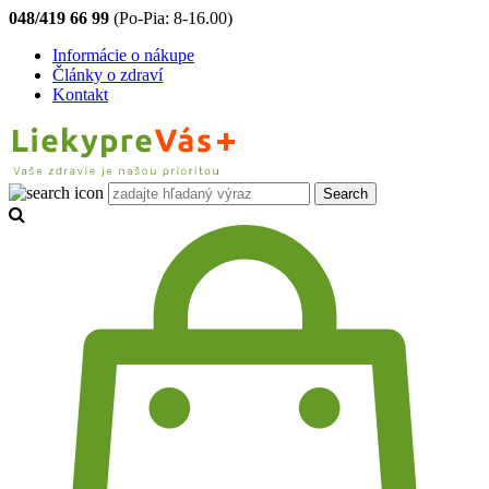
048/419 66 99
(Po-Pia: 8-16.00)
Informácie o nákupe
Články o zdraví
Kontakt