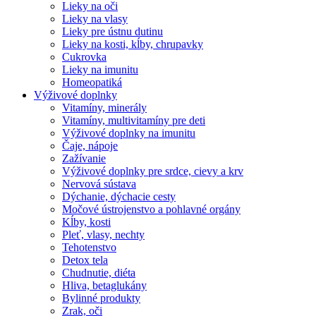
Lieky na oči
Lieky na vlasy
Lieky pre ústnu dutinu
Lieky na kosti, kĺby, chrupavky
Cukrovka
Lieky na imunitu
Homeopatiká
Výživové doplnky
Vitamíny, minerály
Vitamíny, multivitamíny pre deti
Výživové doplnky na imunitu
Čaje, nápoje
Zažívanie
Výživové doplnky pre srdce, cievy a krv
Nervová sústava
Dýchanie, dýchacie cesty
Močové ústrojenstvo a pohlavné orgány
Kĺby, kosti
Pleť, vlasy, nechty
Tehotenstvo
Detox tela
Chudnutie, diéta
Hliva, betaglukány
Bylinné produkty
Zrak, oči