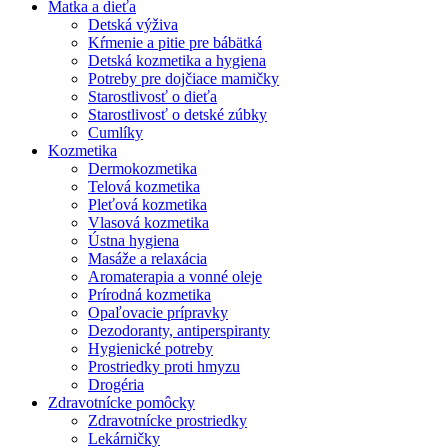
Matka a dieťa
Detská výživa
Kŕmenie a pitie pre bábätká
Detská kozmetika a hygiena
Potreby pre dojčiace mamičky
Starostlivosť o dieťa
Starostlivosť o detské zúbky
Cumlíky
Kozmetika
Dermokozmetika
Telová kozmetika
Pleťová kozmetika
Vlasová kozmetika
Ústna hygiena
Masáže a relaxácia
Aromaterapia a vonné oleje
Prírodná kozmetika
Opaľovacie prípravky
Dezodoranty, antiperspiranty
Hygienické potreby
Prostriedky proti hmyzu
Drogéria
Zdravotnícke pomôcky
Zdravotnícke prostriedky
Lekárničky