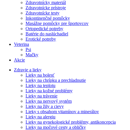
Zdravotnícky materiál
Zdravotnícke prístroje
Zdravotnícke testy
Inkontinenčné pomôcky
Masážne pomôcky pre športovcov
Ortopedické potreby
Batérie do naslúchadiel
Erotické potreby
Veterina
Psi
Mačky
Akcie
Zdravie a lieky
Lieky na bolesť
Lieky na chrípku a prechladnutie
Lieky na teplotu
Lieky na kožné problémy
Lieky na trávenie
Lieky na nervový systém
Lieky na žily a cievy
Lieky s obsahom vitamínov a minerálov
Lieky na alergiu
Lieky na gynekologické problémy, antikoncepcia
Lieky na močové cesty a obličky