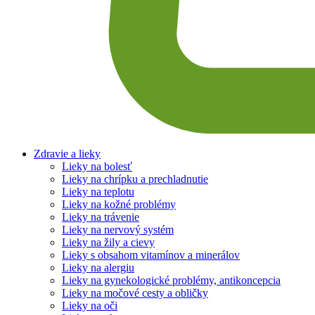
Zdravie a lieky
Lieky na bolesť
Lieky na chrípku a prechladnutie
Lieky na teplotu
Lieky na kožné problémy
Lieky na trávenie
Lieky na nervový systém
Lieky na žily a cievy
Lieky s obsahom vitamínov a minerálov
Lieky na alergiu
Lieky na gynekologické problémy, antikoncepcia
Lieky na močové cesty a obličky
Lieky na oči