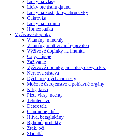
Lieky na vlasy
Lieky pre ústnu dutinu
Lieky na kosti, kĺby, chrupavky
Cukrovka
Lieky na imunitu
Homeopatiká
Výživové doplnky
Vitamíny, minerály
Vitamíny, multivitamíny pre deti
Výživové doplnky na imunitu
Čaje, nápoje
Zažívanie
Výživové doplnky pre srdce, cievy a krv
Nervová sústava
Dýchanie, dýchacie cesty
Močové ústrojenstvo a pohlavné orgány
Kĺby, kosti
Pleť, vlasy, nechty
Tehotenstvo
Detox tela
Chudnutie, diéta
Hliva, betaglukány
Bylinné produkty
Zrak, oči
Sladidlá