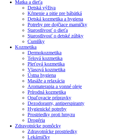
Matka a dieťa
Detská výživa
Kŕmenie a pitie pre bábätká
Detská kozmetika a hygiena
Potreby pre dojčiace mamičky
Starostlivosť o dieťa
Starostlivosť o detské zúbky
Cumlíky
Kozmetika
Dermokozmetika
Telová kozmetika
Pleťová kozmetika
Vlasová kozmetika
Ústna hygiena
Masáže a relaxácia
Aromaterapia a vonné oleje
Prírodná kozmetika
Opaľovacie prípravky
Dezodoranty, antiperspiranty
Hygienické potreby
Prostriedky proti hmyzu
Drogéria
Zdravotnícke pomôcky
Zdravotnícke prostriedky
Lekárničky