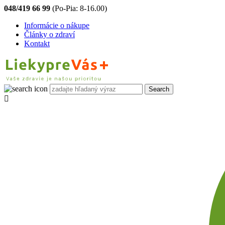
048/419 66 99
(Po-Pia: 8-16.00)
Informácie o nákupe
Články o zdraví
Kontakt