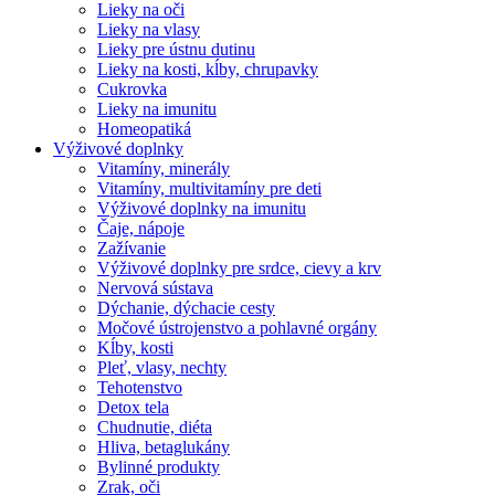
Lieky na oči
Lieky na vlasy
Lieky pre ústnu dutinu
Lieky na kosti, kĺby, chrupavky
Cukrovka
Lieky na imunitu
Homeopatiká
Výživové doplnky
Vitamíny, minerály
Vitamíny, multivitamíny pre deti
Výživové doplnky na imunitu
Čaje, nápoje
Zažívanie
Výživové doplnky pre srdce, cievy a krv
Nervová sústava
Dýchanie, dýchacie cesty
Močové ústrojenstvo a pohlavné orgány
Kĺby, kosti
Pleť, vlasy, nechty
Tehotenstvo
Detox tela
Chudnutie, diéta
Hliva, betaglukány
Bylinné produkty
Zrak, oči