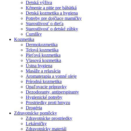
Detská výživa
Kŕmenie a pitie pre bábätká
Detská kozmetika a hygiena
Potreby pre dojčiace mamičky
Starostlivosť o dieťa
Starostlivosť o detské zúbky
Cumlíky
Kozmetika
Dermokozmetika
Telová kozmetika
Pleťová kozmetika
Vlasová kozmetika
Ústna hygiena
Masáže a relaxácia
Aromaterapia a vonné oleje
Prírodná kozmetika
Opaľovacie prípravky
Dezodoranty, antiperspiranty
Hygienické potreby
Prostriedky proti hmyzu
Drogéria
Zdravotnícke pomôcky
Zdravotnícke prostriedky
Lekárničky
Zdravotnícky materiál