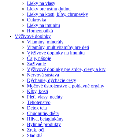
Lieky na vlasy
Lieky pre ústnu dutinu
Lieky na kosti, kĺby, chrupavky
Cukrovka
Lieky na imunitu
Homeopatiká
Výživové doplnky
Vitamíny, minerály
Vitamíny, multivitamíny pre deti
Výživové doplnky na imunitu
Čaje, nápoje
Zažívanie
Výživové doplnky pre srdce, cievy a krv
Nervová sústava
Dýchanie, dýchacie cesty
Močové ústrojenstvo a pohlavné orgány
Kĺby, kosti
Pleť, vlasy, nechty
Tehotenstvo
Detox tela
Chudnutie, diéta
Hliva, betaglukány
Bylinné produkty
Zrak, oči
Sladidlá