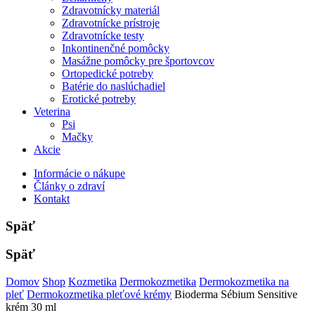
Zdravotnícky materiál
Zdravotnícke prístroje
Zdravotnícke testy
Inkontinenčné pomôcky
Masážne pomôcky pre športovcov
Ortopedické potreby
Batérie do naslúchadiel
Erotické potreby
Veterina
Psi
Mačky
Akcie
Informácie o nákupe
Články o zdraví
Kontakt
Späť
Späť
Domov
Shop
Kozmetika
Dermokozmetika
Dermokozmetika na
pleť
Dermokozmetika pleťové krémy
Bioderma Sébium Sensitive
krém 30 ml