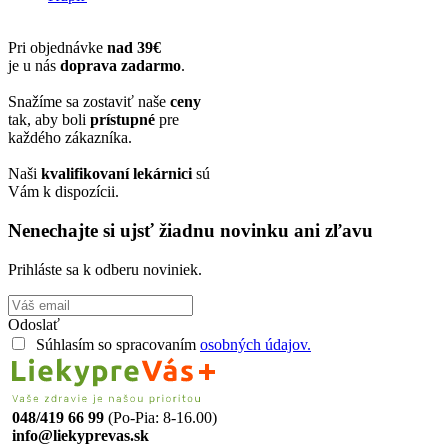
Pri objednávke
nad 39€
je u nás
doprava zadarmo
.
Snažíme sa zostaviť naše
ceny
tak, aby boli
prístupné
pre
každého zákazníka.
Naši
kvalifikovaní lekárnici
sú
Vám k dispozícii.
Nenechajte si ujsť žiadnu novinku ani zľavu
Prihláste sa k odberu noviniek.
Odoslať
Súhlasím so spracovaním
osobných údajov.
048/419 66 99
(Po-Pia: 8-16.00)
info@liekyprevas.sk