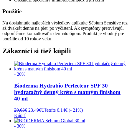
Použitie
Na dosiahnutie najlepších výsledkov aplikujte Sébium Sensitive raz
až dvakrát denne na pleť po vyčistení. Ak symptómy pretrvávajú,
odporúčame konzultovať s dermatológom. Produkt je vhodný pre
použitie od 10 rokov veku.
Zákazníci si tiež kúpili
- 20%
Bioderma Hydrabio Perfecteur SPF 30
hydratačný denný krém s matným finishom
40 ml
Pôvodná
Aktuálna
29,63
€
23,49
€
Ušetríte 6.14€ (
- 21%
)
cena
cena
Kúpiť
bola:
je:
29,63€.
23,49€.
- 30%