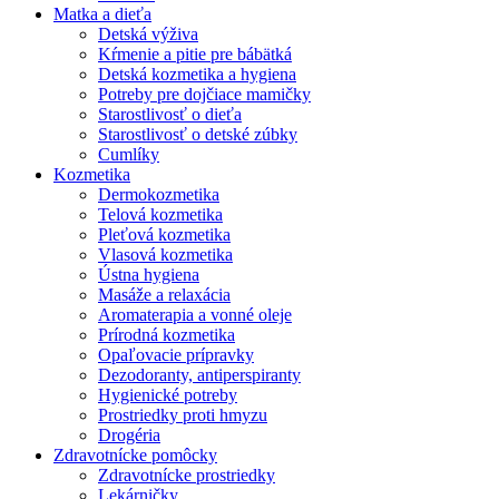
Matka a dieťa
Detská výživa
Kŕmenie a pitie pre bábätká
Detská kozmetika a hygiena
Potreby pre dojčiace mamičky
Starostlivosť o dieťa
Starostlivosť o detské zúbky
Cumlíky
Kozmetika
Dermokozmetika
Telová kozmetika
Pleťová kozmetika
Vlasová kozmetika
Ústna hygiena
Masáže a relaxácia
Aromaterapia a vonné oleje
Prírodná kozmetika
Opaľovacie prípravky
Dezodoranty, antiperspiranty
Hygienické potreby
Prostriedky proti hmyzu
Drogéria
Zdravotnícke pomôcky
Zdravotnícke prostriedky
Lekárničky