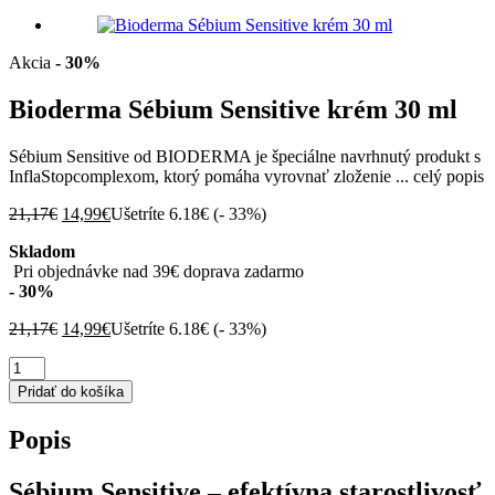
Akcia
- 30%
Bioderma Sébium Sensitive krém 30 ml
Sébium Sensitive od BIODERMA je špeciálne navrhnutý produkt s
InflaStopcomplexom, ktorý pomáha vyrovnať zloženie ...
celý popis
Pôvodná
Aktuálna
21,17
€
14,99
€
Ušetríte 6.18€ (
- 33%
)
cena
cena
Skladom
bola:
je:
Pri objednávke nad 39€ doprava zadarmo
21,17€.
14,99€.
- 30%
Pôvodná
Aktuálna
21,17
€
14,99
€
Ušetríte 6.18€ (
- 33%
)
cena
cena
množstvo
bola:
je:
Bioderma
21,17€.
14,99€.
Pridať do košíka
Sébium
Sensitive
Popis
krém
30
ml
Sébium Sensitive – efektívna starostlivosť