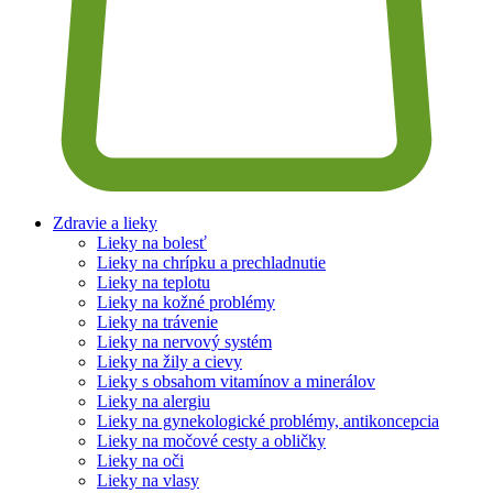
Zdravie a lieky
Lieky na bolesť
Lieky na chrípku a prechladnutie
Lieky na teplotu
Lieky na kožné problémy
Lieky na trávenie
Lieky na nervový systém
Lieky na žily a cievy
Lieky s obsahom vitamínov a minerálov
Lieky na alergiu
Lieky na gynekologické problémy, antikoncepcia
Lieky na močové cesty a obličky
Lieky na oči
Lieky na vlasy