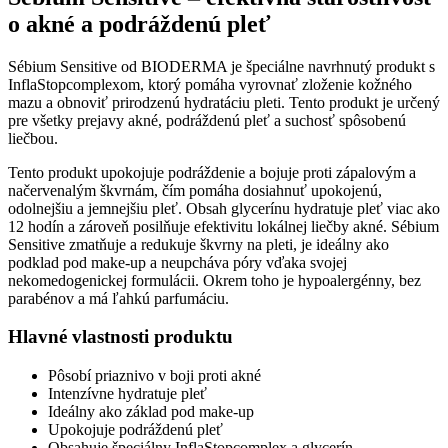
o akné a podráždenú pleť
Sébium Sensitive od BIODERMA je špeciálne navrhnutý produkt s
InflaStopcomplexom, ktorý pomáha vyrovnať zloženie kožného
mazu a obnoviť prirodzenú hydratáciu pleti. Tento produkt je určený
pre všetky prejavy akné, podráždenú pleť a suchosť spôsobenú
liečbou.
Tento produkt upokojuje podráždenie a bojuje proti zápalovým a
načervenalým škvrnám, čím pomáha dosiahnuť upokojenú,
odolnejšiu a jemnejšiu pleť. Obsah glycerínu hydratuje pleť viac ako
12 hodín a zároveň posilňuje efektivitu lokálnej liečby akné. Sébium
Sensitive zmatňuje a redukuje škvrny na pleti, je ideálny ako
podklad pod make-up a neupcháva póry vďaka svojej
nekomedogenickej formulácii. Okrem toho je hypoalergénny, bez
parabénov a má ľahkú parfumáciu.
Hlavné vlastnosti produktu
Pôsobí priaznivo v boji proti akné
Intenzívne hydratuje pleť
Ideálny ako základ pod make-up
Upokojuje podráždenú pleť
Obsahuje špeciálny InflaStopcomplex a glycerín