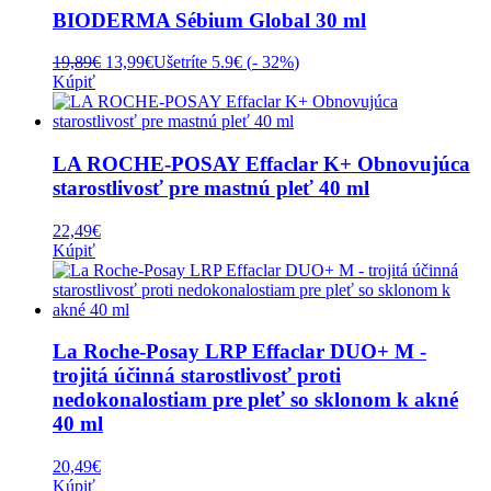
BIODERMA Sébium Global 30 ml
Pôvodná
Aktuálna
19,89
€
13,99
€
Ušetríte 5.9€ (
- 32%
)
cena
cena
Kúpiť
bola:
je:
19,89€.
13,99€.
LA ROCHE-POSAY Effaclar K+ Obnovujúca
starostlivosť pre mastnú pleť 40 ml
22,49
€
Kúpiť
La Roche-Posay LRP Effaclar DUO+ M -
trojitá účinná starostlivosť proti
nedokonalostiam pre pleť so sklonom k akné
40 ml
20,49
€
Kúpiť