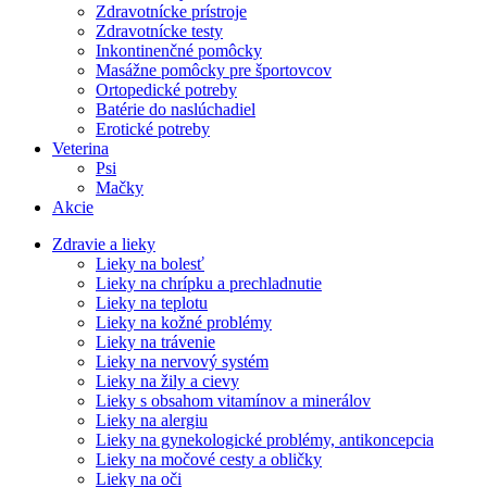
Zdravotnícke prístroje
Zdravotnícke testy
Inkontinenčné pomôcky
Masážne pomôcky pre športovcov
Ortopedické potreby
Batérie do naslúchadiel
Erotické potreby
Veterina
Psi
Mačky
Akcie
Zdravie a lieky
Lieky na bolesť
Lieky na chrípku a prechladnutie
Lieky na teplotu
Lieky na kožné problémy
Lieky na trávenie
Lieky na nervový systém
Lieky na žily a cievy
Lieky s obsahom vitamínov a minerálov
Lieky na alergiu
Lieky na gynekologické problémy, antikoncepcia
Lieky na močové cesty a obličky
Lieky na oči