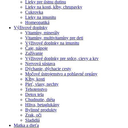
Lieky pre ústnu dutinu
Lieky na kosti, kĺby, chrupavky
Cukrovka
Lieky na imunitu
Homeopatiká
Výživové doplnky
Vitamíny, minerály
Vitamíny, multivitamíny pre deti
Výživové doplnky na imunitu
Čaje, nápoje
Zažívanie
Výživové doplnky pre srdce, cievy a krv
Nervová sústava
Dýchanie, dýchacie cesty
Močové ústrojenstvo a pohlavné orgány
Kĺby, kosti
Pleť, vlasy, nechty
Tehotenstvo
Detox tela
Chudnutie, diéta
Hliva, betaglukány
Bylinné produkty
Zrak, oči
Sladidlá
Matka a dieťa