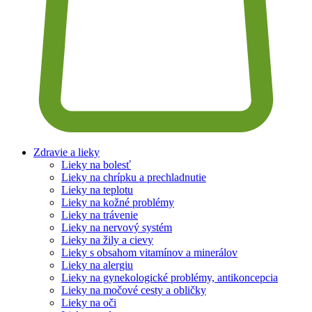
Zdravie a lieky
Lieky na bolesť
Lieky na chrípku a prechladnutie
Lieky na teplotu
Lieky na kožné problémy
Lieky na trávenie
Lieky na nervový systém
Lieky na žily a cievy
Lieky s obsahom vitamínov a minerálov
Lieky na alergiu
Lieky na gynekologické problémy, antikoncepcia
Lieky na močové cesty a obličky
Lieky na oči