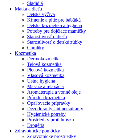
Sladidlá
Matka a dieťa
Detská výživa
Kŕmenie a pitie pre bábätká
Detská kozmetika a hygiena
Potreby pre dojčiace mamičky
Starostlivosť o dieťa
Starostlivosť o detské zúbky
Cumlíky
Kozmetika
Dermokozmetika
Telová kozmetika
Pleťová kozmetika
Vlasová kozmetika
Ústna hygiena
Masáže a relaxácia
Aromaterapia a vonné oleje
Prírodná kozmetika
Opaľovacie prípravky
Dezodoranty, antiperspiranty
Hygienické potreby
Prostriedky proti hmyzu
Drogéria
Zdravotnícke pomôcky
Zdravotnícke prostriedky