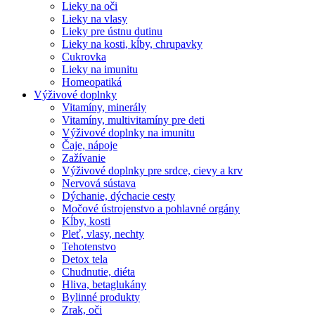
Lieky na oči
Lieky na vlasy
Lieky pre ústnu dutinu
Lieky na kosti, kĺby, chrupavky
Cukrovka
Lieky na imunitu
Homeopatiká
Výživové doplnky
Vitamíny, minerály
Vitamíny, multivitamíny pre deti
Výživové doplnky na imunitu
Čaje, nápoje
Zažívanie
Výživové doplnky pre srdce, cievy a krv
Nervová sústava
Dýchanie, dýchacie cesty
Močové ústrojenstvo a pohlavné orgány
Kĺby, kosti
Pleť, vlasy, nechty
Tehotenstvo
Detox tela
Chudnutie, diéta
Hliva, betaglukány
Bylinné produkty
Zrak, oči