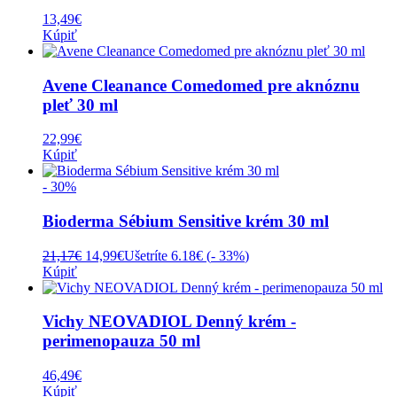
13,49
€
Kúpiť
Avene Cleanance Comedomed pre aknóznu
pleť 30 ml
22,99
€
Kúpiť
- 30%
Bioderma Sébium Sensitive krém 30 ml
Pôvodná
Aktuálna
21,17
€
14,99
€
Ušetríte 6.18€ (
- 33%
)
cena
cena
Kúpiť
bola:
je:
21,17€.
14,99€.
Vichy NEOVADIOL Denný krém -
perimenopauza 50 ml
46,49
€
Kúpiť