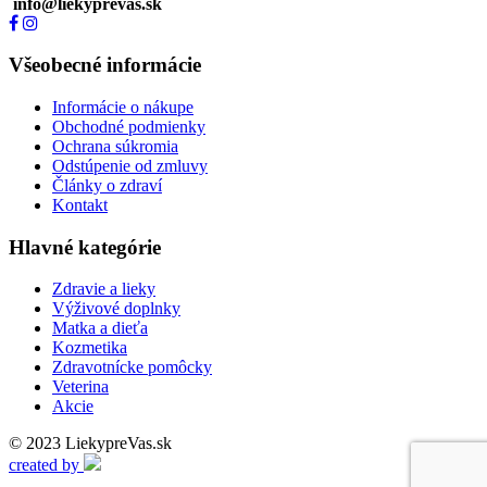
info@liekyprevas.sk
Všeobecné informácie
Informácie o nákupe
Obchodné podmienky
Ochrana súkromia
Odstúpenie od zmluvy
Články o zdraví
Kontakt
Hlavné kategórie
Zdravie a lieky
Výživové doplnky
Matka a dieťa
Kozmetika
Zdravotnícke pomôcky
Veterina
Akcie
© 2023 LiekypreVas.sk
created by