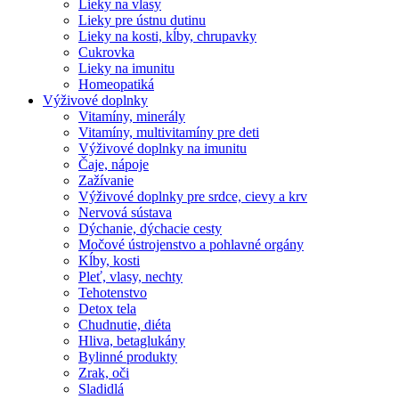
Lieky na vlasy
Lieky pre ústnu dutinu
Lieky na kosti, kĺby, chrupavky
Cukrovka
Lieky na imunitu
Homeopatiká
Výživové doplnky
Vitamíny, minerály
Vitamíny, multivitamíny pre deti
Výživové doplnky na imunitu
Čaje, nápoje
Zažívanie
Výživové doplnky pre srdce, cievy a krv
Nervová sústava
Dýchanie, dýchacie cesty
Močové ústrojenstvo a pohlavné orgány
Kĺby, kosti
Pleť, vlasy, nechty
Tehotenstvo
Detox tela
Chudnutie, diéta
Hliva, betaglukány
Bylinné produkty
Zrak, oči
Sladidlá