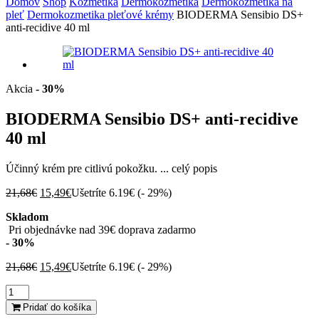
Domov
Shop
Kozmetika
Dermokozmetika
Dermokozmetika na
pleť
Dermokozmetika pleťové krémy
BIODERMA Sensibio DS+
anti-recidive 40 ml
Akcia
- 30%
BIODERMA Sensibio DS+ anti-recidive
40 ml
Účinný krém pre citlivú pokožku. ...
celý popis
Pôvodná
Aktuálna
21,68
€
15,49
€
Ušetríte 6.19€ (
- 29%
)
cena
cena
Skladom
bola:
je:
Pri objednávke nad 39€ doprava zadarmo
21,68€.
15,49€.
- 30%
Pôvodná
Aktuálna
21,68
€
15,49
€
Ušetríte 6.19€ (
- 29%
)
cena
cena
množstvo
bola:
je:
BIODERMA
21,68€.
15,49€.
Pridať do košíka
Sensibio