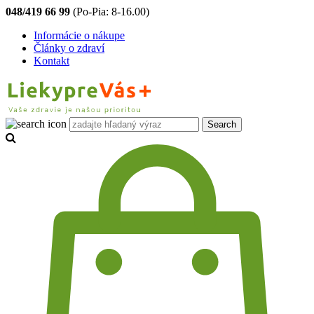
048/419 66 99
(Po-Pia: 8-16.00)
Informácie o nákupe
Články o zdraví
Kontakt