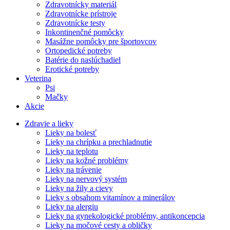
Zdravotnícky materiál
Zdravotnícke prístroje
Zdravotnícke testy
Inkontinenčné pomôcky
Masážne pomôcky pre športovcov
Ortopedické potreby
Batérie do naslúchadiel
Erotické potreby
Veterina
Psi
Mačky
Akcie
Zdravie a lieky
Lieky na bolesť
Lieky na chrípku a prechladnutie
Lieky na teplotu
Lieky na kožné problémy
Lieky na trávenie
Lieky na nervový systém
Lieky na žily a cievy
Lieky s obsahom vitamínov a minerálov
Lieky na alergiu
Lieky na gynekologické problémy, antikoncepcia
Lieky na močové cesty a obličky