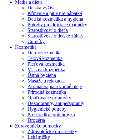
Matka a dieťa
Detská výživa
Kŕmenie a pitie pre bábätká
Detská kozmetika a hygiena
Potreby pre dojčiace mamičky
Starostlivosť o dieťa
Starostlivosť o detské zúbky
Cumlíky
Kozmetika
Dermokozmetika
Telová kozmetika
Pleťová kozmetika
Vlasová kozmetika
Ústna hygiena
Masáže a relaxácia
Aromaterapia a vonné oleje
Prírodná kozmetika
Opaľovacie prípravky
Dezodoranty, antiperspiranty
Hygienické potreby
Prostriedky proti hmyzu
Drogéria
Zdravotnícke pomôcky
Zdravotnícke prostriedky
Lekárničky