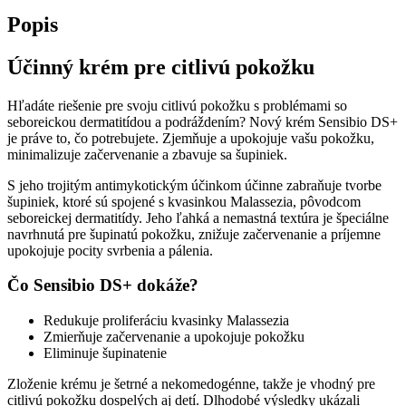
DS+
Popis
anti-
recidive
40
Účinný krém pre citlivú pokožku
ml
Hľadáte riešenie pre svoju citlivú pokožku s problémami so
seboreickou dermatitídou a podráždením? Nový krém Sensibio DS+
je práve to, čo potrebujete. Zjemňuje a upokojuje vašu pokožku,
minimalizuje začervenanie a zbavuje sa šupiniek.
S jeho trojitým antimykotickým účinkom účinne zabraňuje tvorbe
šupiniek, ktoré sú spojené s kvasinkou Malassezia, pôvodcom
seboreickej dermatitídy. Jeho ľahká a nemastná textúra je špeciálne
navrhnutá pre šupinatú pokožku, znižuje začervenanie a príjemne
upokojuje pocity svrbenia a pálenia.
Čo Sensibio DS+ dokáže?
Redukuje proliferáciu kvasinky Malassezia
Zmierňuje začervenanie a upokojuje pokožku
Eliminuje šupinatenie
Zloženie krému je šetrné a nekomedogénne, takže je vhodný pre
citlivú pokožku dospelých aj detí. Dlhodobé výsledky ukázali