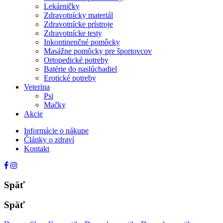
Lekárničky
Zdravotnícky materiál
Zdravotnícke prístroje
Zdravotnícke testy
Inkontinenčné pomôcky
Masážne pomôcky pre športovcov
Ortopedické potreby
Batérie do naslúchadiel
Erotické potreby
Veterina
Psi
Mačky
Akcie
Informácie o nákupe
Články o zdraví
Kontakt
Späť
Späť