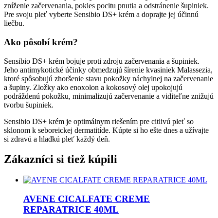
zníženie začervenania, pokles pocitu pnutia a odstránenie šupiniek.
Pre svoju pleť vyberte Sensibio DS+ krém a doprajte jej účinnú
liečbu.
Ako pôsobí krém?
Sensibio DS+ krém bojuje proti zdroju začervenania a šupiniek.
Jeho antimykotické účinky obmedzujú šírenie kvasiniek Malassezia,
ktoré spôsobujú zhoršenie stavu pokožky náchylnej na začervenanie
a šupiny. Zložky ako enoxolon a kokosový olej upokojujú
podráždenú pokožku, minimalizujú začervenanie a viditeľne znižujú
tvorbu šupiniek.
Sensibio DS+ krém je optimálnym riešením pre citlivú pleť so
sklonom k seboreickej dermatitíde. Kúpte si ho ešte dnes a užívajte
si zdravú a hladkú pleť každý deň.
Zákazníci si tiež kúpili
AVENE CICALFATE CREME
REPARATRICE 40ML