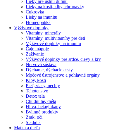
Lieky pre ústnu dutinu
Lieky na kosti, kĺby, chrupavky
Cukrovka
Lieky na imunitu
Homeopatiká
Výživové doplnky
Vitamíny, minerály
Vitamíny, multivitamíny pre deti
Výživové doplnky na imunitu
Čaje, nápoje
Zažívanie
Výživové doplnky pre srdce, cievy a krv
Nervová sústava
Dýchanie, dýchacie cesty
Močové ústrojenstvo a pohlavné orgány
Kĺby, kosti
Pleť, vlasy, nechty
Tehotenstvo
Detox tela
Chudnutie, diéta
Hliva, betaglukány
Bylinné produkty
Zrak, oči
Sladidlá
Matka a dieťa