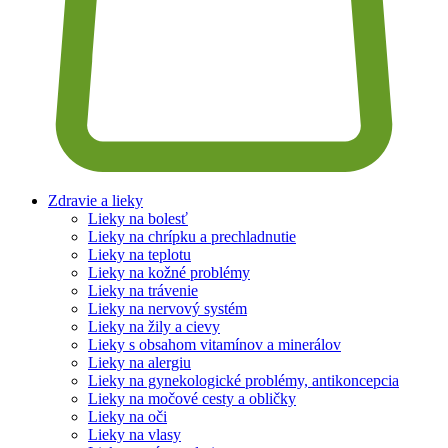
Zdravie a lieky
Lieky na bolesť
Lieky na chrípku a prechladnutie
Lieky na teplotu
Lieky na kožné problémy
Lieky na trávenie
Lieky na nervový systém
Lieky na žily a cievy
Lieky s obsahom vitamínov a minerálov
Lieky na alergiu
Lieky na gynekologické problémy, antikoncepcia
Lieky na močové cesty a obličky
Lieky na oči
Lieky na vlasy