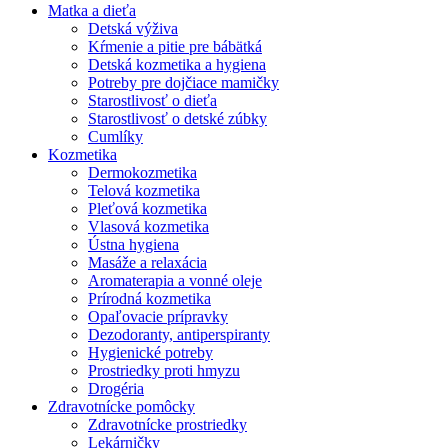
Matka a dieťa
Detská výživa
Kŕmenie a pitie pre bábätká
Detská kozmetika a hygiena
Potreby pre dojčiace mamičky
Starostlivosť o dieťa
Starostlivosť o detské zúbky
Cumlíky
Kozmetika
Dermokozmetika
Telová kozmetika
Pleťová kozmetika
Vlasová kozmetika
Ústna hygiena
Masáže a relaxácia
Aromaterapia a vonné oleje
Prírodná kozmetika
Opaľovacie prípravky
Dezodoranty, antiperspiranty
Hygienické potreby
Prostriedky proti hmyzu
Drogéria
Zdravotnícke pomôcky
Zdravotnícke prostriedky
Lekárničky