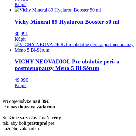
Kúpiť
Vichy Mineral 89 Hyaluron Booster 50 ml
30,99
€
Kúpiť
VICHY NEOVADIOL Pre obdobie peri- a
postmenopauzy Meno 5 Bi-Sérum
49,99
€
Kúpiť
Pri objednávke
nad 39€
je u nás
doprava zadarmo
.
Snažíme sa zostaviť naše
ceny
tak, aby boli
prístupné
pre
každého zákazníka.