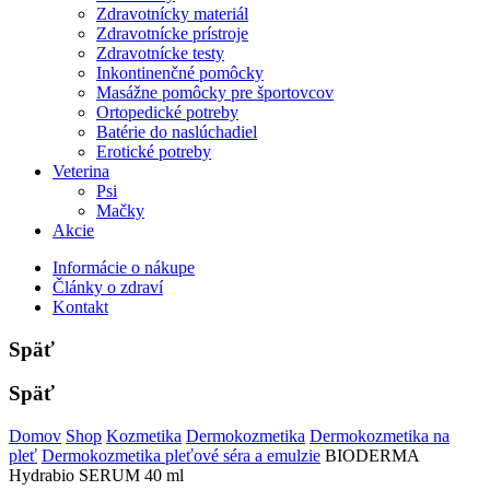
Zdravotnícky materiál
Zdravotnícke prístroje
Zdravotnícke testy
Inkontinenčné pomôcky
Masážne pomôcky pre športovcov
Ortopedické potreby
Batérie do naslúchadiel
Erotické potreby
Veterina
Psi
Mačky
Akcie
Informácie o nákupe
Články o zdraví
Kontakt
Späť
Späť
Domov
Shop
Kozmetika
Dermokozmetika
Dermokozmetika na
pleť
Dermokozmetika pleťové séra a emulzie
BIODERMA
Hydrabio SERUM 40 ml