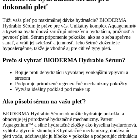
dokonalú pleť
Túži vaša pleť po maximálnej dávke hydratácie? BIODERMA
Hydrabio Sérum je práve pre vás. Unikátny komplex Aquagenum®
a kyselina hyalurónová zaručujú intenzívnu hydratáciu, pružnosť a
pevnosť pleti. Sérum pripomenie pokožke, ako sa o seba správne
starať, a vráti jej sviežosť a jemnosť. Jeho šetrné zloženie je
hypoalergénne, takže je vhodné aj pre citlivé typy pleti.
Prečo si vybrať BIODERMA Hydrabio Sérum?
Bojuje proti dehydratácii vyvolanej vonkajšími vplyvmi a
stresom
Podporuje prirodzené regeneračné mechanizmy pokožky
Vytvára ideálny podklad pod make-up
Ako pôsobí sérum na vašu pleť?
BIODERMA Hydrabio Sérum okamžite hydratuje pokožku a
obnovuje jej prirodzené hydratačné mechanizmy. Patent
Aquagenium™ a silné hydratačné zložky ako kyselina hyalurónová,
xylitol a glycerín stimulujú 3 hydratačné mechanizmy, dodávajúc
pleti vodu, udržiavajúc ju hlboko v pokožke a podporujúc cirkuláciu