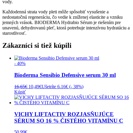
vody.
Každodenná strata vody pleti môže spôsobiť vysušenie a
nedostatočnú regeneráciu, čo vedie k zníženej elasticite a vzniku
jemných vrások. BIODERMA Hydrabio Sérum je riešením pre
unavenú, dehydrovanú pleť, ktorá potrebuje intenzívnu hydratáciu a
starostlivosť.
Zákazníci si tiež kúpili
- 40%
Bioderma Sensibio Defensive serum 30 ml
Pôvodná
Aktuálna
16,65
€
10,49
€
Ušetríte 6.16€ (
- 38%
)
cena
cena
Kúpiť
bola:
je:
16,65€.
10,49€.
VICHY LIFTACTIV ROZJASŇUJÚCE
SÉRUM SO 16 % ČISTÉHO VITAMÍNU C
50,99
€