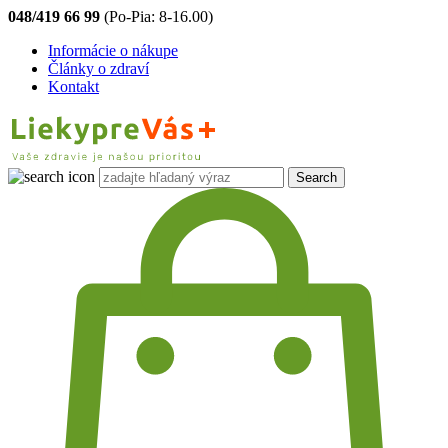
048/419 66 99
(Po-Pia: 8-16.00)
Informácie o nákupe
Články o zdraví
Kontakt