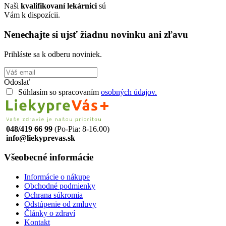
Naši
kvalifikovaní lekárnici
sú
Vám k dispozícii.
Nenechajte si ujsť žiadnu novinku ani zľavu
Prihláste sa k odberu noviniek.
Odoslať
Súhlasím so spracovaním
osobných údajov.
048/419 66 99
(Po-Pia: 8-16.00)
info@liekyprevas.sk
Všeobecné informácie
Informácie o nákupe
Obchodné podmienky
Ochrana súkromia
Odstúpenie od zmluvy
Články o zdraví
Kontakt