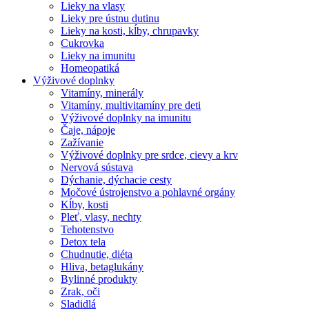
Lieky na vlasy
Lieky pre ústnu dutinu
Lieky na kosti, kĺby, chrupavky
Cukrovka
Lieky na imunitu
Homeopatiká
Výživové doplnky
Vitamíny, minerály
Vitamíny, multivitamíny pre deti
Výživové doplnky na imunitu
Čaje, nápoje
Zažívanie
Výživové doplnky pre srdce, cievy a krv
Nervová sústava
Dýchanie, dýchacie cesty
Močové ústrojenstvo a pohlavné orgány
Kĺby, kosti
Pleť, vlasy, nechty
Tehotenstvo
Detox tela
Chudnutie, diéta
Hliva, betaglukány
Bylinné produkty
Zrak, oči
Sladidlá