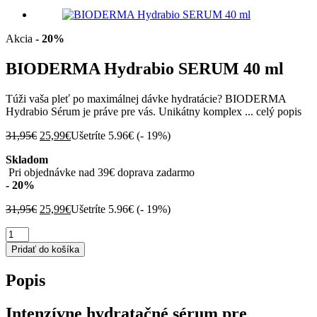
Akcia
- 20%
BIODERMA Hydrabio SERUM 40 ml
Túži vaša pleť po maximálnej dávke hydratácie? BIODERMA
Hydrabio Sérum je práve pre vás. Unikátny komplex ...
celý popis
Pôvodná
Aktuálna
31,95
€
25,99
€
Ušetríte 5.96€ (
- 19%
)
cena
cena
Skladom
bola:
je:
Pri objednávke nad 39€ doprava zadarmo
31,95€.
25,99€.
- 20%
Pôvodná
Aktuálna
31,95
€
25,99
€
Ušetríte 5.96€ (
- 19%
)
cena
cena
množstvo
bola:
je:
BIODERMA
31,95€.
25,99€.
Pridať do košíka
Hydrabio
SERUM
Popis
40
ml
Intenzívne hydratačné sérum pre