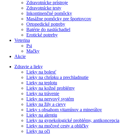
Zdravotnícke prístroje
Zdravotnícke testy
Inkontinenčné pomôcky
Masážne pomôcky pre športovcov
Ortopedické potreby
Batérie do naslúchadiel
Erotické potreby
Veterina
Psi
Mačky
Akcie
Zdravie a lieky
Lieky na bolesť
Lieky na chrípku a prechladnutie
Lieky na teplotu
Lieky na kožné problémy
Lieky na trávenie
Lieky na nervový systém
Lieky na žily a cievy
Lieky s obsahom vitamínov a minerálov
Lieky na alergiu
Lieky na gynekologické problémy, antikoncepcia
Lieky na močové cesty a obličky
Lieky na oči