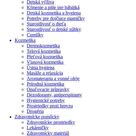
Detská výživa
Kŕmenie a pitie pre bábätká
Detská kozmetika a hygiena
Potreby pre dojčiace mamičky
Starostlivosť o dieťa
Starostlivosť o detské zúbky
Cumlíky
Kozmetika
Dermokozmetika
Telová kozmetika
Pleťová kozmetika
Vlasová kozmetika
Ústna hygiena
Masáže a relaxácia
Aromaterapia a vonné oleje
Prírodná kozmetika
Opaľovacie prípravky
Dezodoranty, antiperspiranty
Hygienické potreby
Prostriedky proti hmyzu
Drogéria
Zdravotnícke pomôcky
Zdravotnícke prostriedky
Lekárničky
Zdravotnícky materiál