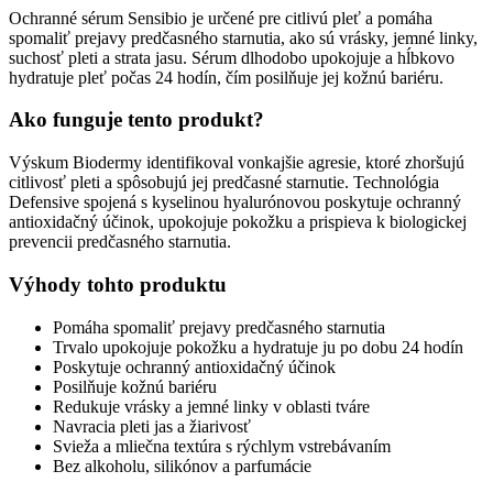
Ochranné sérum Sensibio je určené pre citlivú pleť a pomáha
spomaliť prejavy predčasného starnutia, ako sú vrásky, jemné linky,
suchosť pleti a strata jasu. Sérum dlhodobo upokojuje a hĺbkovo
hydratuje pleť počas 24 hodín, čím posilňuje jej kožnú bariéru.
Ako funguje tento produkt?
Výskum Biodermy identifikoval vonkajšie agresie, ktoré zhoršujú
citlivosť pleti a spôsobujú jej predčasné starnutie. Technológia
Defensive spojená s kyselinou hyalurónovou poskytuje ochranný
antioxidačný účinok, upokojuje pokožku a prispieva k biologickej
prevencii predčasného starnutia.
Výhody tohto produktu
Pomáha spomaliť prejavy predčasného starnutia
Trvalo upokojuje pokožku a hydratuje ju po dobu 24 hodín
Poskytuje ochranný antioxidačný účinok
Posilňuje kožnú bariéru
Redukuje vrásky a jemné linky v oblasti tváre
Navracia pleti jas a žiarivosť
Svieža a mliečna textúra s rýchlym vstrebávaním
Bez alkoholu, silikónov a parfumácie