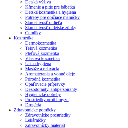
Detská výživa
Kŕmenie a pitie pre bábätká
Detská kozmetika a hygiena
Potreby pre dojčiace mamičky
Starostlivosť o dieťa
Starostlivosť o detské zúbky
Cumlíky
Kozmetika
Dermokozmetika
Telová kozmetika
Pleťová kozmetika
Vlasová kozmetika
Ústna hygiena
Masáže a relaxácia
Aromaterapia a vonné oleje
Prírodná kozmetika
Opaľovacie prípravky
Dezodoranty, antiperspiranty
Hygienické potreby
Prostriedky proti hmyzu
Drogéria
Zdravotnícke pomôcky
Zdravotnícke prostriedky
Lekárničky
Zdravotnícky materiál