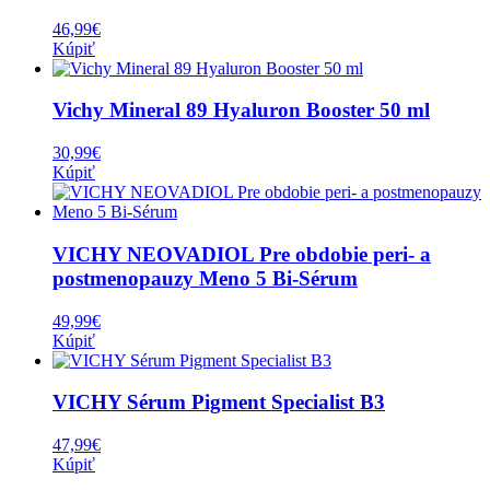
46,99
€
Kúpiť
Vichy Mineral 89 Hyaluron Booster 50 ml
30,99
€
Kúpiť
VICHY NEOVADIOL Pre obdobie peri- a
postmenopauzy Meno 5 Bi-Sérum
49,99
€
Kúpiť
VICHY Sérum Pigment Specialist B3
47,99
€
Kúpiť