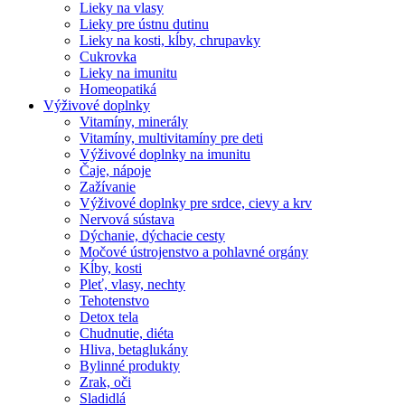
Lieky na vlasy
Lieky pre ústnu dutinu
Lieky na kosti, kĺby, chrupavky
Cukrovka
Lieky na imunitu
Homeopatiká
Výživové doplnky
Vitamíny, minerály
Vitamíny, multivitamíny pre deti
Výživové doplnky na imunitu
Čaje, nápoje
Zažívanie
Výživové doplnky pre srdce, cievy a krv
Nervová sústava
Dýchanie, dýchacie cesty
Močové ústrojenstvo a pohlavné orgány
Kĺby, kosti
Pleť, vlasy, nechty
Tehotenstvo
Detox tela
Chudnutie, diéta
Hliva, betaglukány
Bylinné produkty
Zrak, oči
Sladidlá