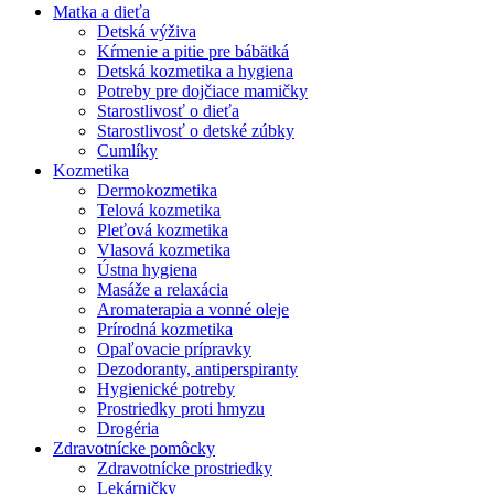
Matka a dieťa
Detská výživa
Kŕmenie a pitie pre bábätká
Detská kozmetika a hygiena
Potreby pre dojčiace mamičky
Starostlivosť o dieťa
Starostlivosť o detské zúbky
Cumlíky
Kozmetika
Dermokozmetika
Telová kozmetika
Pleťová kozmetika
Vlasová kozmetika
Ústna hygiena
Masáže a relaxácia
Aromaterapia a vonné oleje
Prírodná kozmetika
Opaľovacie prípravky
Dezodoranty, antiperspiranty
Hygienické potreby
Prostriedky proti hmyzu
Drogéria
Zdravotnícke pomôcky
Zdravotnícke prostriedky
Lekárničky