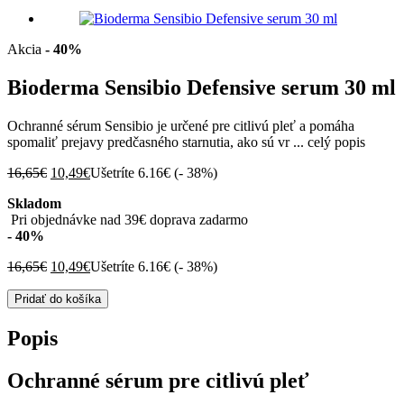
Akcia
- 40%
Bioderma Sensibio Defensive serum 30 ml
Ochranné sérum Sensibio je určené pre citlivú pleť a pomáha
spomaliť prejavy predčasného starnutia, ako sú vr ...
celý popis
Pôvodná
Aktuálna
16,65
€
10,49
€
Ušetríte 6.16€ (
- 38%
)
cena
cena
Skladom
bola:
je:
Pri objednávke nad 39€ doprava zadarmo
16,65€.
10,49€.
- 40%
Pôvodná
Aktuálna
16,65
€
10,49
€
Ušetríte 6.16€ (
- 38%
)
cena
cena
množstvo
bola:
je:
Pridať do košíka
Bioderma
16,65€.
10,49€.
Sensibio
Popis
Defensive
serum
Ochranné sérum pre citlivú pleť
30
ml