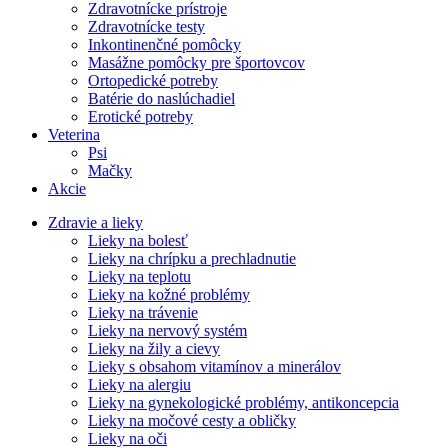
Zdravotnícke prístroje
Zdravotnícke testy
Inkontinenčné pomôcky
Masážne pomôcky pre športovcov
Ortopedické potreby
Batérie do naslúchadiel
Erotické potreby
Veterina
Psi
Mačky
Akcie
Zdravie a lieky
Lieky na bolesť
Lieky na chrípku a prechladnutie
Lieky na teplotu
Lieky na kožné problémy
Lieky na trávenie
Lieky na nervový systém
Lieky na žily a cievy
Lieky s obsahom vitamínov a minerálov
Lieky na alergiu
Lieky na gynekologické problémy, antikoncepcia
Lieky na močové cesty a obličky
Lieky na oči