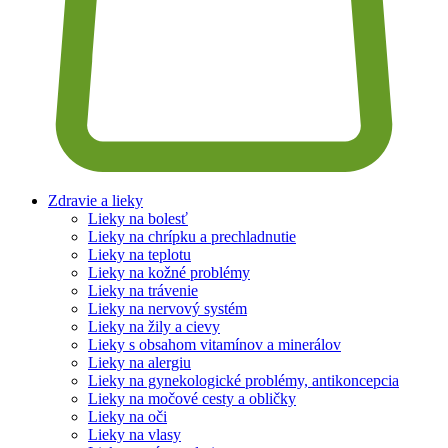
Zdravie a lieky
Lieky na bolesť
Lieky na chrípku a prechladnutie
Lieky na teplotu
Lieky na kožné problémy
Lieky na trávenie
Lieky na nervový systém
Lieky na žily a cievy
Lieky s obsahom vitamínov a minerálov
Lieky na alergiu
Lieky na gynekologické problémy, antikoncepcia
Lieky na močové cesty a obličky
Lieky na oči
Lieky na vlasy