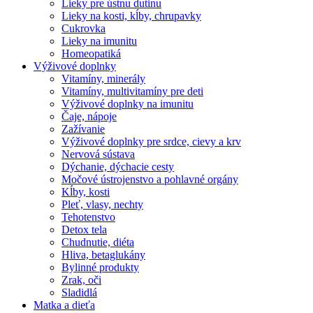
Lieky pre ústnu dutinu
Lieky na kosti, kĺby, chrupavky
Cukrovka
Lieky na imunitu
Homeopatiká
Výživové doplnky
Vitamíny, minerály
Vitamíny, multivitamíny pre deti
Výživové doplnky na imunitu
Čaje, nápoje
Zažívanie
Výživové doplnky pre srdce, cievy a krv
Nervová sústava
Dýchanie, dýchacie cesty
Močové ústrojenstvo a pohlavné orgány
Kĺby, kosti
Pleť, vlasy, nechty
Tehotenstvo
Detox tela
Chudnutie, diéta
Hliva, betaglukány
Bylinné produkty
Zrak, oči
Sladidlá
Matka a dieťa