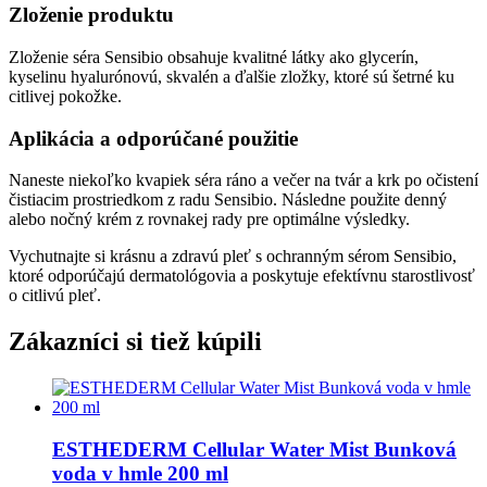
Zloženie produktu
Zloženie séra Sensibio obsahuje kvalitné látky ako glycerín,
kyselinu hyalurónovú, skvalén a ďalšie zložky, ktoré sú šetrné ku
citlivej pokožke.
Aplikácia a odporúčané použitie
Naneste niekoľko kvapiek séra ráno a večer na tvár a krk po očistení
čistiacim prostriedkom z radu Sensibio. Následne použite denný
alebo nočný krém z rovnakej rady pre optimálne výsledky.
Vychutnajte si krásnu a zdravú pleť s ochranným sérom Sensibio,
ktoré odporúčajú dermatológovia a poskytuje efektívnu starostlivosť
o citlivú pleť.
Zákazníci si tiež kúpili
ESTHEDERM Cellular Water Mist Bunková
voda v hmle 200 ml