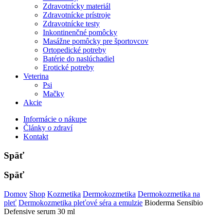
Zdravotnícky materiál
Zdravotnícke prístroje
Zdravotnícke testy
Inkontinenčné pomôcky
Masážne pomôcky pre športovcov
Ortopedické potreby
Batérie do naslúchadiel
Erotické potreby
Veterina
Psi
Mačky
Akcie
Informácie o nákupe
Články o zdraví
Kontakt
Späť
Späť
Domov
Shop
Kozmetika
Dermokozmetika
Dermokozmetika na
pleť
Dermokozmetika pleťové séra a emulzie
Bioderma Sensibio
Defensive serum 30 ml