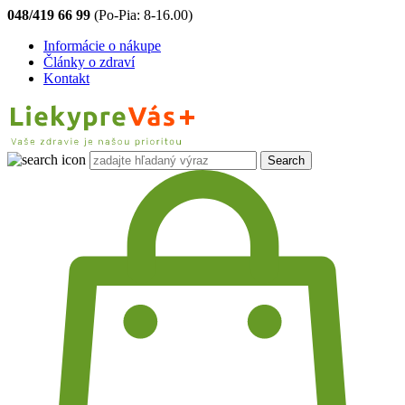
048/419 66 99
(Po-Pia: 8-16.00)
Informácie o nákupe
Články o zdraví
Kontakt