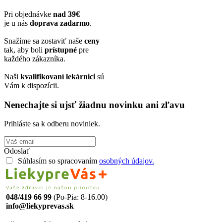
Pri objednávke
nad 39€
je u nás
doprava zadarmo
.
Snažíme sa zostaviť naše
ceny
tak, aby boli
prístupné
pre
každého zákazníka.
Naši
kvalifikovaní lekárnici
sú
Vám k dispozícii.
Nenechajte si ujsť žiadnu novinku ani zľavu
Prihláste sa k odberu noviniek.
Odoslať
Súhlasím so spracovaním
osobných údajov.
048/419 66 99
(Po-Pia: 8-16.00)
info@liekyprevas.sk